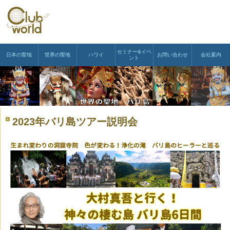
セミナー&イベ
日本の聖地
世界の聖地
ハワイ
お問い合わせ
会社案内
ント
2023年バリ島ツアー説明会