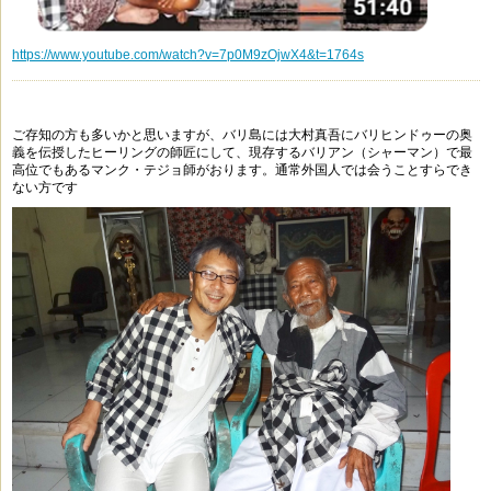
https://www.youtube.com/watch?v=7p0M9zOjwX4&t=1764s
ご存知の方も多いかと思いますが、バリ島には大村真吾に
バリヒンドゥーの奥
義を伝授したヒーリングの師匠にして、
現存するバリアン（シャーマン）で最
高位でもある
マンク・テジョ師がおります。
通常外国人では会うことすらでき
ない方です