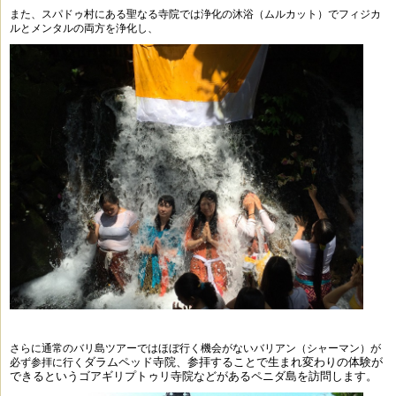
また、スパドゥ村にある聖なる寺院では浄化の沐浴（ムルカット）で
フィジカ
ルとメンタルの両方を浄化し、
さらに通常のバリ島ツアーではほぼ行く機会がない
バリアン（シャーマン）が
ダラムペッド寺院、
参拝することで生まれ変わりの体験が
必ず参拝に行く
できるという
ゴアギリプトゥリ寺院などがあるペニダ島を訪問します。