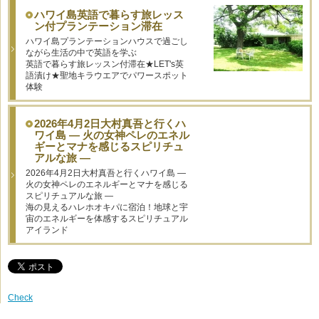
ハワイ島英語で暮らす旅レッス
ン付プランテーション滞在
ハワイ島プランテーションハウスで過ごし
ながら生活の中で英語を学ぶ
英語で暮らす旅レッスン付滞在★LET's英
語漬け★聖地キラウエアでパワースポット
体験
2026年4月2日大村真吾と行くハ
ワイ島 — 火の女神ペレのエネル
ギーとマナを感じるスピリチュ
アルな旅 —
2026年4月2日大村真吾と行くハワイ島 —
火の女神ペレのエネルギーとマナを感じる
スピリチュアルな旅 —
海の見えるハレホオキパに宿泊！地球と宇
宙のエネルギーを体感するスピリチュアル
アイランド
Check