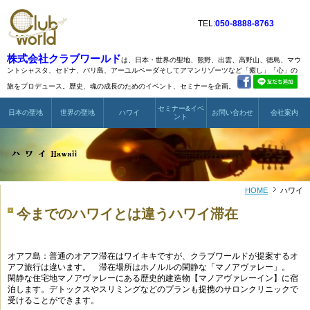
TEL:
050-8888-8763
株式会社クラブワールド
は、日本・世界の聖地、熊野、出雲、高野山、徳島、マウ
ントシャスタ、
セドナ、バリ島、アーユルベーダそしてアマンリゾーツなど
「癒し」「心」の
旅をプロデュース。歴史、魂の成長のためのイベント、セミナーを企画。
セミナー&イベ
日本の聖地
世界の聖地
ハワイ
お問い合わせ
会社案内
ント
HOME
ハワイ
今までのハワイとは違うハワイ滞在
オアフ島：普通のオアフ滞在はワイキキですが、クラブワールドが提案するオ
アフ旅行は違います。 滞在場所はホノルルの閑静な「マノアヴァレー」。
閑静な住宅地マノアヴァレーにある歴史的建造物【マノアヴァレーイン】に宿
泊します。デトックスやスリミングなどのプランも提携のサロンクリニックで
受けることができます。