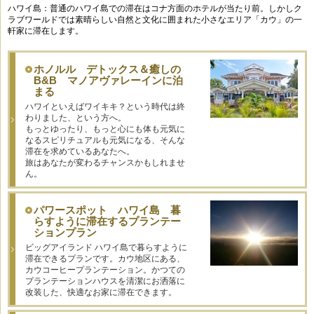
ハワイ島：普通のハワイ島での滞在はコナ方面のホテルが当たり前。しかしク
ラブワールドでは素晴らしい自然と文化に囲まれた小さなエリア「カウ」の一
軒家に滞在します。
ホノルル デトックス＆癒しの
B&B マノアヴァレーインに泊
まる
ハワイといえばワイキキ？という時代は終
わりました、という方へ。
もっとゆったり、もっと心にも体も元気に
なるスピリチュアルも元気になる、そんな
滞在を求めているあなたへ。
旅はあなたが変わるチャンスかもしれませ
ん。
パワースポット ハワイ島 暮
らすように滞在するプランテー
ションプラン
ビッグアイランド ハワイ島で暮らすように
滞在できるプランです。カウ地区にある、
カウコーヒープランテーション。かつての
プランテーションハウスを清潔にお洒落に
改装した、快適なお家に滞在できます。