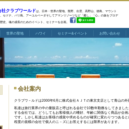
会社クラブワールド
は、日本・世界の聖地、熊野、出雲、高野山、徳島、マウント
、
セドナ、バリ島、アーユルベーダそしてアマンリゾーツなど
「癒し」「心」の旅をプロデ
歴史、魂の成長のためのイベント、セミナーを企画。
世界の聖地
ハワイ
セミナー&イベント
お問い合わせ
会社案内
クラブワ－ルドは2000年6月に株式会社ＡＪＴの東京支店として青山の
私達は旅行業界の中の量販店と呼ばれる会社で10数年勤務をしてきまし
する会社では、どうしてもお客様個人の嗜好、年齢に関係なく商品が企画
です。しかし私達はお客様の感覚や求めるものが確実に変わりつつあると
程度の規模の会社で個人のニ－ズにお答えするには限界があります。