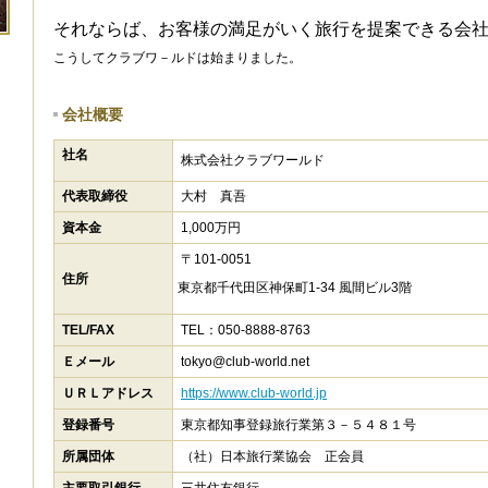
それならば、お客様の満足がいく旅行を提案できる会
こうしてクラブワ－ルドは始まりました。
会社概要
社名
株式会社クラブワールド
代表取締役
大村 真吾
資本金
1,000万円
〒101-0051
住所
東京都千代田区神保町1-34 風間ビル3階
TEL/FAX
TEL：050-8888-8763
Ｅメール
tokyo@club-world.net
ＵＲＬアドレス
https://www.club-world.jp
登録番号
東京都知事登録旅行業第３－５４８１号
所属団体
（社）日本旅行業協会 正会員