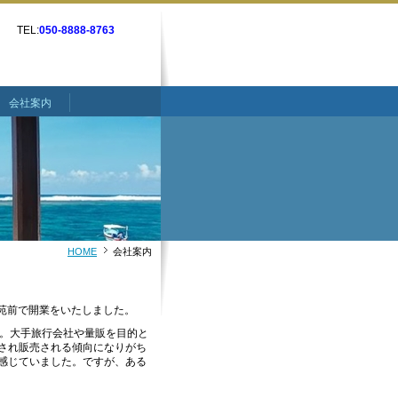
TEL:
050-8888-8763
会社案内
HOME
会社案内
外苑前で開業をいたしました。
た。大手旅行会社や量販を目的と
され販売される傾向になりがち
感じていました。ですが、ある