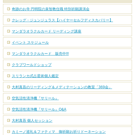
奇跡のお寺 円明院の泉智教住職 特別祈願講演会
クレッグ・ジュンジュラス【ハイヤーセルフディスカバリー】
マンダラオラクルカード リーディング講座
イベント スケジュール
マンダラオラクルカード 販売中!!!
クラブワールドショップ
スリランカ式占星術個人鑑定
大村真吾のリーディング＆メディテーションの教室「369会」
空気活性清浄機『サリール』
空気活性清浄機『サリール』Q&A
大村真吾 個人セッション
カミーノ巡礼＆ファティマ 御祈願お祈りドーネーション