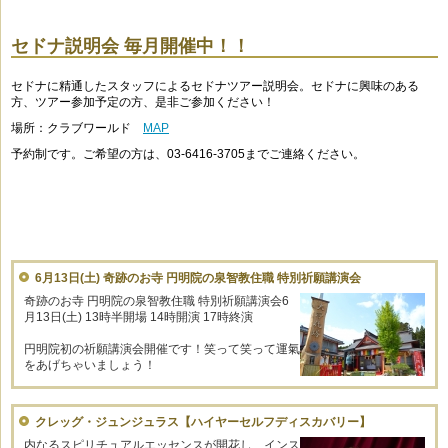
セドナ説明会 毎月開催中！！
セドナに精通したスタッフによるセドナツアー説明会。セドナに興味のある
方、ツアー参加予定の方、是非ご参加ください！
場所：クラブワールド
MAP
予約制です。ご希望の方は、03-6416-3705までご連絡ください。
6月13日(土) 奇跡のお寺 円明院の泉智教住職 特別祈願講演会
奇跡のお寺 円明院の泉智教住職 特別祈願講演会6
月13日(土) 13時半開場 14時開演 17時終演
円明院初の祈願講演会開催です！笑って笑って運氣
をあげちゃいましょう！
クレッグ・ジュンジュラス【ハイヤーセルフディスカバリー】
内なるスピリチュアルエッセンスが開花し、インス