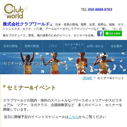
TEL:
050-8888-8763
株式会社クラブワールド
は、日本・世界の聖地、熊野、出雲、高野山、徳島、マウ
ントシャスタ、
セドナ、バリ島、アーユルベーダそしてアマンリゾーツなど
「癒し」「心」の
旅をプロデュース。歴史、魂の成長のためのイベント、セミナーを企画。
セミナー&イベ
日本の聖地
世界の聖地
ハワイ
お問い合わせ
会社案内
ント
HOME
セミナー&イベント
セミナー&イベント
クラブワールドの国内・海外のスペシャルなパワースポットツアーやスピリチ
ュアル ツアー、ヨガクラス、点描画教室など 多くのイベント、セミナーを
開催しています。
近日に開催予定のイベントスケジュールは
こちら
からご覧ください