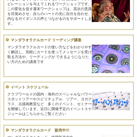
ピレーションを与えてくれるワークショップです。
この変化を促す週末ワークショップは、高次の意識
を目覚めさせ、自らのハートの光に自分を合わせ、
内なるガイダンスの声とつながるのをサポートしま
す。
マンダラオラクルカード リーディング講座
マンダラオラクルカードの使い方などをわかりやす
く解説し、気軽にカードを使ってメッセージを受け
取る方法や、リーディングが できるようになりた
い方のための講座です
イベント スケジュール
クラブワールドの国内・海外のスペシャルなパワー
スポットツアーやスピリチュアル ツアー、ヨガク
ラス、点描画教室など 多くのイベント、セミナー
を開催しています。近日に開催予定のイベントスケ
ジュールはこちらからご覧ください
マンダラオラクルカード 販売中!!!