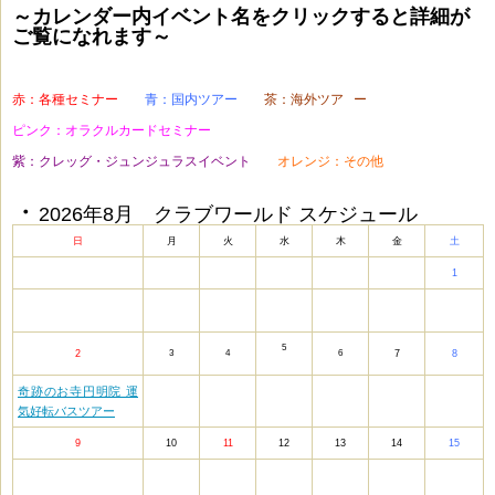
～カレンダー内イベント名をクリックすると詳細が
ご覧になれます～
1
赤：各種セミナー
・・
青：国内ツアー
・・
茶：海外ツア
ー
・・
ピンク：オラクルカードセミナー
・・
紫：クレッグ・ジュンジュラスイベント
・・
オ
レンジ：その他
・
・
2026年8月 クラブワールド スケジュール
日
月
火
水
木
金
土
1
5
2
3
4
6
7
8
奇跡のお寺円明院 運
気好転バスツアー
9
10
11
12
13
14
15