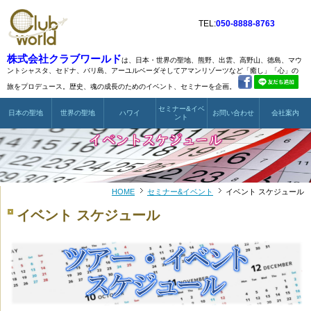
TEL:
050-8888-8763
株式会社クラブワールド
は、日本・世界の聖地、熊野、出雲、高野山、徳島、マウ
ントシャスタ、
セドナ、バリ島、アーユルベーダそしてアマンリゾーツなど
「癒し」「心」の
旅をプロデュース。歴史、魂の成長のためのイベント、セミナーを企画。
セミナー&イベ
日本の聖地
世界の聖地
ハワイ
お問い合わせ
会社案内
ント
HOME
セミナー&イベント
イベント スケジュール
イベント スケジュール