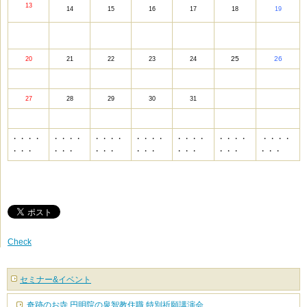
13
14
15
16
17
18
19
25
26
20
21
22
23
24
27
28
29
30
31
・・・・
・・・・
・・・・
・・・・
・・・・
・・・・
・・・・
・・・
・・・
・・・
・・・
・・・
・・・
・・・
・
Check
セミナー&イベント
奇跡のお寺 円明院の泉智教住職 特別祈願講演会