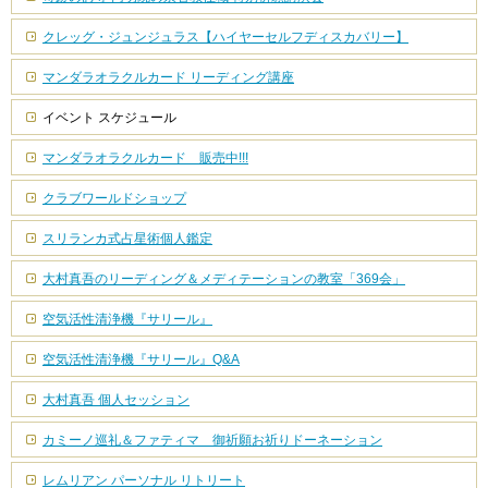
クレッグ・ジュンジュラス【ハイヤーセルフディスカバリー】
マンダラオラクルカード リーディング講座
イベント スケジュール
マンダラオラクルカード 販売中!!!
クラブワールドショップ
スリランカ式占星術個人鑑定
大村真吾のリーディング＆メディテーションの教室「369会」
空気活性清浄機『サリール』
空気活性清浄機『サリール』Q&A
大村真吾 個人セッション
カミーノ巡礼＆ファティマ 御祈願お祈りドーネーション
レムリアン パーソナル リトリート