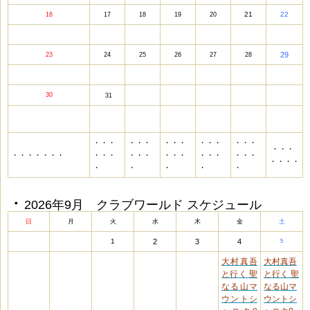
21
22
16
17
18
19
20
29
23
24
25
26
27
28
30
31
・・・
・・・
・・・
・・・
・・・
・・・
・・・・・・・
・・・
・・・
・・・
・・・
・・・
・・・・
・
・
・
・
・
・
・
2026年9月 クラブワールド スケジュール
日
月
火
水
木
金
土
1
2
3
4
5
大村真吾
大村真吾
と行く 聖
と行く 聖
なる山マ
なる山マ
ウントシ
ウントシ