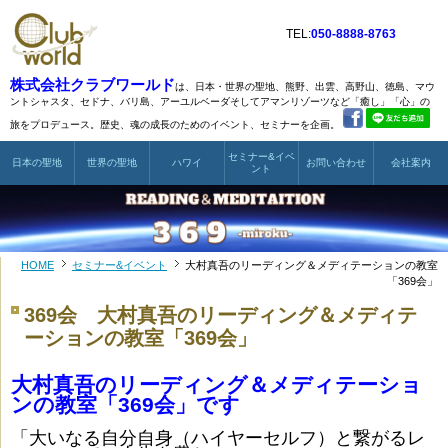
TEL:
050-8888-8763
株式会社クラブワールド
は、日本・世界の聖地、熊野、出雲、高野山、徳島、マウ
ントシャスタ、
セドナ、バリ島、アーユルベーダそしてアマンリゾーツなど
「癒し」「心」の
旅をプロデュース。歴史、魂の成長のためのイベント、セミナーを企画。
セミナー&イベ
日本の聖地
世界の聖地
ハワイ
お問い合わせ
会社案内
ント
HOME
セミナー&イベント
大村真吾のリーディング＆メディテーションの教室
「369会」
369会 大村真吾のリーディング＆メディテ
ーションの教室「369会」
大村真吾のリーディング＆メディテーショ
ンの教室「369会」です
「大いなる自分自身（ハイヤーセルフ）と繋がるレ