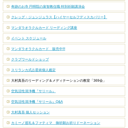
奇跡のお寺 円明院の泉智教住職 特別祈願講演会
クレッグ・ジュンジュラス【ハイヤーセルフディスカバリー】
マンダラオラクルカード リーディング講座
イベント スケジュール
マンダラオラクルカード 販売中!!!
クラブワールドショップ
スリランカ式占星術個人鑑定
大村真吾のリーディング＆メディテーションの教室「369会」
空気活性清浄機『サリール』
空気活性清浄機『サリール』Q&A
大村真吾 個人セッション
カミーノ巡礼＆ファティマ 御祈願お祈りドーネーション