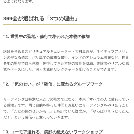
るようになります。
369会が選ばれる「3つの理由」
1. 世界中の聖地・修行で培われた本物の叡智
講師を務めるスピリチュアルキュレーター・大村真吾が、ネイティブアメリカ
ンの聖なる儀式、バリ島での厳格な修行、インドのアシュラム滞在など、世界
各地の聖地で自ら体験・体得してきた本物の知見を凝縮。体験談やリアルな感
覚をベースにした、深く実践的なレクチャーを受けることができます。
2. 「気のせい」が「確信」に変わるグループワーク
リーディングは特別な人だけの能力ではなく、本来「すべての人に備わってい
る感性」です。同じ目的を持った仲間とお互いにリーディングをやり合うこと
で、「ただの気のせいかも…」と抱いていた疑念が、「やっぱりそうだったん
だ！」という確信へと変わっていきます。
3. ユーモア溢れる、笑顔の絶えないワークショップ