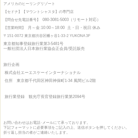
アメリカのヒーリングリゾート
【セドナ】【マウントシャスタ】の専門店
080-3081-5003（リモート対応）
【問合せ先電話番号】
月～金:10:00～18:00
土・日・祝日:休み
【営業時間】
〒151-0072 東京都渋谷区幡ヶ谷1-33-2 YUKONA 3F
東京都知事登録旅行業第3-5481号
一般社団法人日本旅行業協会正会員/受託販売
旅行企画
株式会社エーエスケーインターナショナル
住所 東京都千代田区神田神保町1-34 風間ビル2階
旅行業登録 観光庁長官登録旅行業第2094号
お問い合わせはお電話･メールにて承っております。
下記フォーマットに必要事項をご記入の上、送信ボタンを押してください。
折り返し担当の者がご連絡いたします。