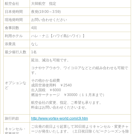
航空会社
大韓航空 指定
日本発時間
夜発(19:00～3:59)
現地発時間
お問い合わせください
食事回数
4回
利用ホテル
ハレ・ナニ【ハワイ島(ハワイ）】
添乗員
なし
最少催行人数
1名
延泊、減泊も可能です。
コナやケアウホウ、ワイコロアなどとの組み合わせも可能で
す。
その他かかる経費
オプションな
成田空港使用料 ￥2540
ど
出入国税 ￥6000
燃油サーチャージ ￥30000（１１月末まで）
航空会社の変更、指定、ご希望も承ります。
料金はお問い合わせくださいませ。
旅行約款
http://www.vortex-world.com/c9.htm
ご出発の前日より起算して30日前よりキャンセル・変更チャ
キャンセル・
ージが発生いたします。（土日祝日除く/ピークシーズンを除
変更規定