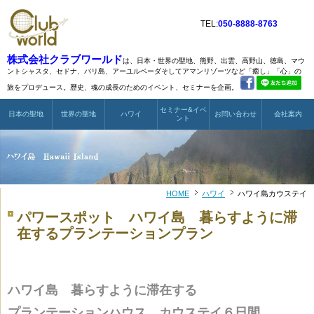
TEL:
050-8888-8763
株式会社クラブワールド
は、日本・世界の聖地、熊野、出雲、高野山、徳島、マウ
ントシャスタ、
セドナ、バリ島、アーユルベーダそしてアマンリゾーツなど
「癒し」「心」の
旅をプロデュース。歴史、魂の成長のためのイベント、セミナーを企画。
セミナー&イベ
日本の聖地
世界の聖地
ハワイ
お問い合わせ
会社案内
ント
HOME
ハワイ
ハワイ島カウステイ
パワースポット ハワイ島 暮らすように滞
在するプランテーションプラン
ハワイ島 暮らすように滞在する
プランテーションハウス カウステイ６日間