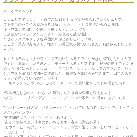
ビッグアイランド
コナエリアではなく、ヒロ空港に到着！ まだまだ知られていないエリア。
でも本当のハワイの姿がある場所。 カウ・・・ヒロ空港から約１時間。
キラウエア火山国立公園から約３０分という立地。
自然豊かでハワイアンカルチャーが色濃く残る場所。
なぜかノスタルジックな雰囲気を感じさせるハワイ島。
ここは日系人の方も多く、懐かしい雰囲気を持つおじさん、おばさんもたくさ
んです!
多くのホテルはコナやワイコロア地区にあるので、なかなか滞在しないエリア
ですが、素晴らしい自然とカルチャーのあるエリアです。 秘密の場所です☆ そ
のカウ地区にある、カウコーヒープランテーション。かつてのプランテーショ
ンハウスを清潔にお洒落に改装した、快適なお家に滞在できます。日本人スタ
ッフが管理しているので、安心！
*フルキッチンがついているので、スーパーで買い物をしてお料理してもＯＫ
*洗濯機ありなので、いろいろ活動したら水着や洋服も洗えちゃう！
*ひろ～～～いリビングダイニング。グループや家族での滞在にもぴったり！
*ベッドルームは３室、バスルームが２つついているので、みんなで泊まっても
過ごしやすいです。
*徒歩圏内にスーパーマーケットあります。
*広くて気持ちよい芝生の庭があります。夜空は満点の星！
*カウコーヒーのプランテーションショップにも近く、おいしいコーヒーもゲッ
トできます！
*年間３０万人が訪れると言われている大人気の「プナルウベーカリー」へは車