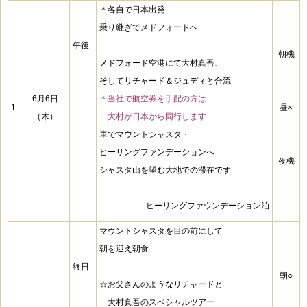
＊各自で日本出発
乗り継ぎでメドフォードへ
午後
朝機
メドフォード空港にて
大村真吾、
そしてリチャード＆ジュディと合流
6月6日
＊当社で航空券を手配の方は
1
昼×
（木）
＊
大村が日本から同行します
車でマウントシャスタ・
ヒーリングファンデーションへ
夜機
シャスタ山を望む大地での滞在です
ヒーリングファウンデーション泊
マウントシャスタを目の前にして
朝を迎え朝食
終日
朝○
☆お父さんのようなリチャードと
☆
大村真吾のスペシャルツアー