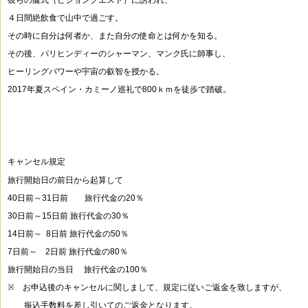
彼らの儀式
（ビジョンクエスト）に誘われ、
４日間絶飲食で山中で過ごす。
その時に自分は何者か、また自分の使命とは何かを知る。
その後、バリヒンディーのシャーマン、マンク氏に師事し、
ヒーリングパワーや宇宙の叡智を授かる。
2017年夏スペイン・カミーノ巡礼で800ｋｍを徒歩で踏破。
キャンセル規定
旅行開始日の前日から起算して
40日前～31日前 旅行代金の
20
％
30日前～15日前
旅行代金の
30
％
14日前～ 8日前
旅行代金の50
％
7日前～ 2日前 旅行代金の80％
旅行開始日の当日 旅行代金の
100
％
※
お申込後のキャンセルに関しまして、規定に従いご返金を致しますが、
振込手数料を差し引いてのご返金となります。