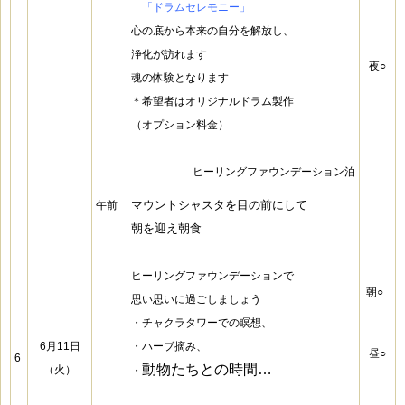
☆
「ドラムセレモニー」
心の底から本来の自分を解放し、
浄化が訪れます
夜○
魂の体験となります
＊希望者はオリジナルドラム製作
（オプション料金）
ヒーリングファウンデーション泊
マウントシャスタを目の前にして
午前
朝を迎え朝食
ヒーリングファウンデーションで
朝○
思い思いに過ごしましょう
・チャクラタワーでの瞑想、
6月11日
・ハーブ摘み、
昼○
6
動物たちとの時間…
（火）
・