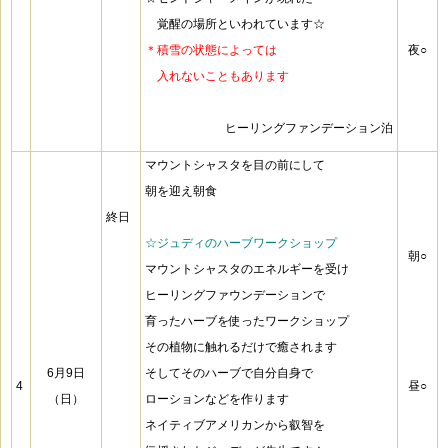
☆
覚醒の場所といわれています☆
＊積雪の状態によっては
夜○
＊
入れないこともあります
ヒーリングファンデーション泊
マウントシャスタを目の前にして
朝を迎え朝食
終日
☆ジュディのハーブワークショップ
朝○
マウントシャスタのエネルギーを受け
ヒーリングファウンデーションで
育ったハーブを
使ったワークショップ
その植物に触れるだけで癒されます
6月9日
そしてそのハーブで自分自身で
4
昼○
（日）
ローションなどを作ります
ネイティブアメリカンから叡智を