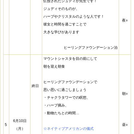
伝授された
ジュディが先生です！
ジュディそのものが、
ハーブやクリスタルのような人です！
夜○
彼女と時間を過ごすことで
大きな学びがあります
ヒーリングファウンデーション泊
マウントシャスタを目の前にして
朝を迎え朝食
ヒーリングファウンデーションで
終日
思い思いに過ごしましょう
朝○
・チャクラタワーでの瞑想、
・ハーブ摘み、
・
動物たちとの時間…
6月10日
5
昼○
（月）
☆ネイティブアメリカンの儀式