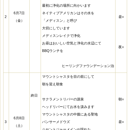
最初に浄化の場所に向かいます
6月7日
ネイティブアメリカンはその水を
2
昼○
（金）
「メディスン」と呼び
大切にしています
メディスンレイクで浄化
お昼はおいしい空気と浄化の水辺にて
夜○
BBQランチを
ヒーリングファウンデーション泊
マウントシャスタを目の前にして
朝を迎え朝食
終日
サクラメントリバーの源泉
朝○
ヘッドリバーにて
お水を汲みます
マウントシャスタの中腹にある聖地
6月8日
3
パンサーメドウズ
昼○
（土）
☆セントジャーメインが現れた