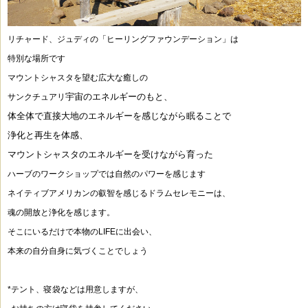
リチャード、ジュディの「ヒーリングファウンデーション」は
特別な場所です
マウントシャスタを望む広大な癒しの
宇宙のエネルギーのもと、
サンクチュアリ
体全体で直接大地のエネルギーを感じながら眠ることで
浄化と再生を体感、
マウントシャスタのエネルギーを受けながら育った
ハーブのワークショップでは自然のパワーを感じます
ネイティブアメリカンの叡智を感じるドラムセレモニーは、
魂の開放と浄化を感じます。
そこにいるだけで本物のLIFEに出会い、
本来の自分自身に気づくことでしょう
*テント、寝袋などは用意しますが、