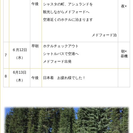
午後
シャスタの町、アシュランドを
夜×
観光しながらメドフォードへ
空港近くのホテルに泊まります
メドフォード泊
早朝
ホテルチェックアウト
６月12日
朝×
シャトルバスで空港へ
7
昼機
（水）
メドフォード出発
6月13日
8
午後
日本着 お疲れ様でした！
（木）