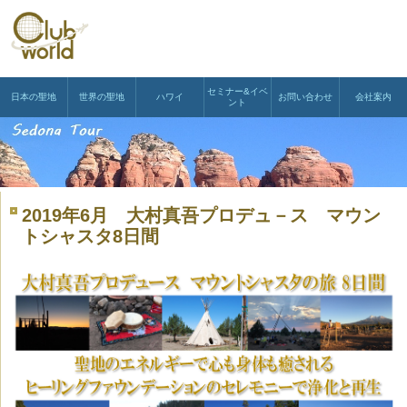
セミナー&イベ
日本の聖地
世界の聖地
ハワイ
お問い合わせ
会社案内
ント
2019年6月 大村真吾プロデュ－ス マウン
トシャスタ8日間