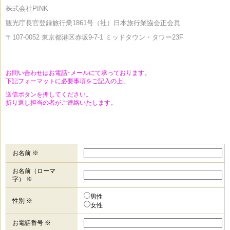
株式会社PINK
観光庁長官登録旅行業1861号（社）日本旅行業協会正会員
〒107-0052
東京都港区赤坂9-7-1 ミッドタウン・タワー23F
お問い合わせはお電話･メールにて承っております。
下記フォーマットに必要事項をご記入の上、
送信ボタンを押してください。
折り返し担当の者がご連絡いたします。
お名前 ※
お名前（ローマ
字） ※
男性
性別 ※
女性
お電話番号 ※