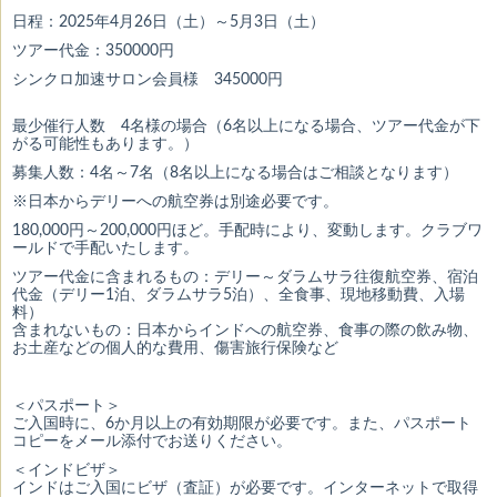
日程：2025年4月26日（土）～5月3日（土）
ツアー代金：350000円
シンクロ加速サロン会員様 345000円
最少催行人数 4名様の場合（6名以上になる場合、ツアー代金が下
がる可能性もあります。）
募集人数：4名～7名（8名以上になる場合はご相談となります）
※日本からデリーへの航空券は別途必要です。
180,000円～200,000円ほど。手配時により、変動します。クラブワ
ールドで手配いたします。
ツアー代金に含まれるもの：デリー～ダラムサラ往復航空券、宿泊
代金（デリー1泊、ダラムサラ5泊）、全食事、現地移動費、入場
料）
含まれないもの：日本からインドへの航空券、食事の際の飲み物、
お土産などの個人的な費用、傷害旅行保険など
＜パスポート＞
ご入国時に、
6
か月以上の有効期限が必要です。また、パスポート
コピーをメール添付でお送りください。
＜インドビザ＞
インドはご入国にビザ（査証）が必要です。インターネットで取得