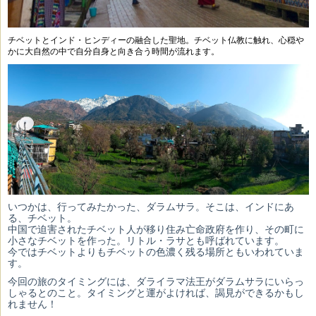
チベットとインド・ヒンディーの融合した聖地。チベット仏教に触れ、心穏や
かに大自然の中で自分自身と向き合う時間が流れます。
いつかは、行ってみたかった、ダラムサラ。そこは、インドにあ
る、チベット。
中国で迫害されたチベット人が移り住み亡命政府を作り、その町に
小さなチベットを作った。リトル・ラサとも呼ばれています。
今ではチベットよりもチベットの色濃く残る場所ともいわれていま
す。
今回の旅のタイミングには、ダライラマ法王がダラムサラにいらっ
しゃるとのこと。タイミングと運がよければ、謁見ができるかもし
れません！