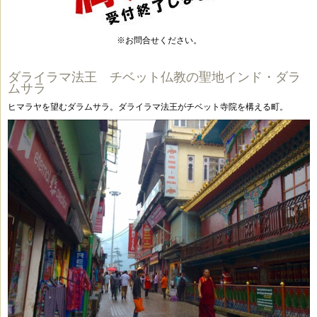
※お問合せください。
ダライラマ法王 チベット仏教の聖地インド・ダラ
ムサラ
ヒマラヤを望むダラムサラ。ダライラマ法王がチベット寺院を構える町。