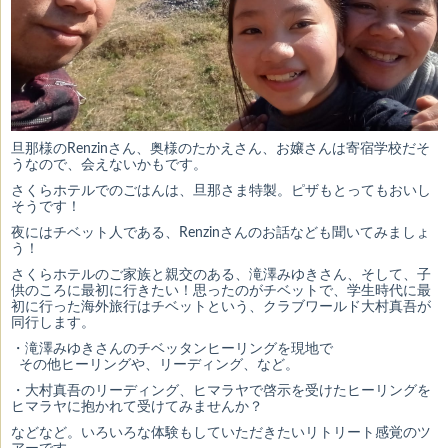
旦那様のRenzinさん、奥様のたかえさん、お嬢さんは寄宿学校だそ
うなので、会えないかもです。
さくらホテルでのごはんは、旦那さま特製。ピザもとってもおいし
そうです！
夜にはチベット人である、Renzinさんのお話なども聞いてみましょ
う！
さくらホテルのご家族と親交のある、滝澤みゆきさん、そして、子
供のころに最初に行きたい！思ったのがチベットで、学生時代に最
初に行った海外旅行はチベットという、クラブワールド大村真吾が
同行します。
・滝澤みゆきさんのチベッタンヒーリングを現地で
その他ヒーリングや、リーディング、など。
・大村真吾のリーディング、ヒマラヤで啓示を受けたヒーリングを
ヒマラヤに抱かれて受けてみませんか？
などなど。いろいろな体験もしていただきたいリトリート感覚のツ