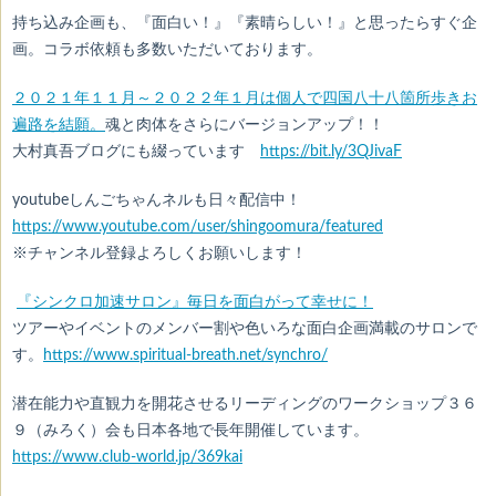
持ち込み企画も、『面白い！』『素晴らしい！』と思ったらすぐ企
画。コラボ依頼も多数いただいております。
２０２１年１１月～２０２２年１月は
個人で四国八十八箇所歩きお
遍路を結願。
魂と肉体をさらにバージョンアップ！！
大村真吾ブログにも綴っています
https://bit.ly/3QJivaF
youtubeしんごちゃんネルも日々配信中！
https://www.youtube.com/user/shingoomura/featured
※チャンネル登録よろしくお願いします！
『シンクロ加速サロン』毎日を面白がって幸せに！
ツアーやイベントのメンバー割や色いろな面白企画満載のサロンで
す。
https://www.spiritual-breath.net/synchro/
潜在能力や直観力を開花させるリーディングのワークショップ３６
９（みろく）会も日本各地で長年開催しています。
https://www.club-world.jp/369kai