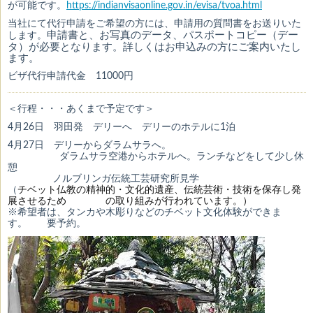
が可能です。
https://indianvisaonline.gov.in/evisa/tvoa.html
当社にて代行申請をご希望の方には、申請用の質問書をお送りいた
申請書と、お写真のデータ、パスポートコピー（デー
します。
タ）が必要となります。詳しくはお申込みの方にご案内いたし
ます。
ビザ代行申請代金 11000円
＜行程・・・あくまで予定です＞
4月26日 羽田発 デリーへ デリーのホテルに1泊
4月27日 デリーからダラムサラへ。
ダラムサラ空港からホテルへ。ランチなどをして少し休
憩
ノルブリンガ伝統工芸研究所見学
（
チベット仏教の精神的・文化的遺産、伝統芸術・技術を保存し発
展させるため の取り組みが行われています。）
※希望者は、タンカや木彫りなどのチベット文化体験ができま
す。 要予約。