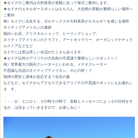
★セドナのご案内は大村真吾が直観に従って毎日ご案内します。
★セドナのエネルギースポットはもちろん、大自然の景観が素晴らしい場所へ
ご案内
例）セドナに点在する、ボルテックスや大村真吾がエネルギーを感じる場所
ネイティブアメリカンの遺跡
面白いお店、クリスタルショップ、ヒーリングショップ、
ネイティブアメリカンのクラフト。アートギャラリー、オーガニックナチュラ
ルストアなどなど
セドナには実は美しい水辺がたくさんあります。
★セドナ以外のアリゾナの大自然の不思議で素晴らしいスポットへ！
例）世界最大の隕石クレーターといわれる、メテオクレーター
不思議な伝説のネイティブアメリカン、ホピの村！？
地球の歴史と身体が反応する？化石の森
などなど。セドナからアクセスできるアリゾナの不思議スポットにもお連れし
ま す。
・・・が、とにかく、その時その時で、直観とメッセージによっその日何をす
るか、は決まっていきますので、お楽しみに！