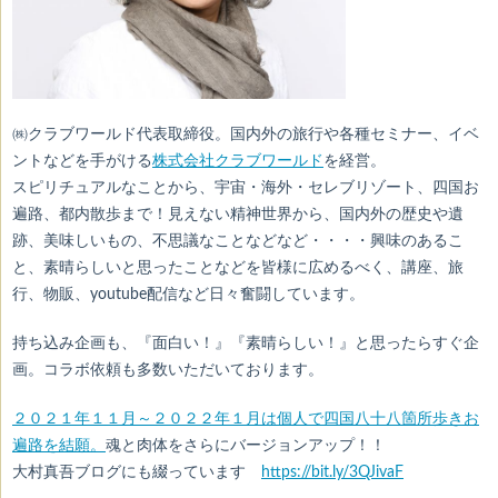
㈱クラブワールド代表取締役。国内外の旅行や各種セミナー、イベ
ントなどを手がける
株式会社クラブワールド
を経営。
スピリチュアルなことから、宇宙・海外・セレブリゾート、四国お
遍路、都内散歩まで！見えない精神世界から、国内外の歴史や遺
跡、美味しいもの、不思議なことなどなど・・・・興味のあるこ
と、素晴らしいと思ったことなどを皆様に広めるべく、講座、旅
行、物販、youtube配信など日々奮闘しています。
持ち込み企画も、『面白い！』『素晴らしい！』と思ったらすぐ企
画。コラボ依頼も多数いただいております。
２０２１年１１月～２０２２年１月は
個人で四国八十八箇所歩きお
遍路を結願。
魂と肉体をさらにバージョンアップ！！
大村真吾ブログにも綴っています
https://bit.ly/3QJivaF