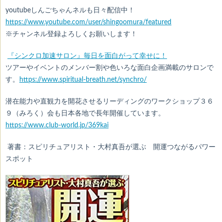
youtubeしんごちゃんネルも日々配信中！
https://www.youtube.com/user/shingoomura/featured
※チャンネル登録よろしくお願いします！
『シンクロ加速サロン』毎日を面白がって幸せに！
ツアーやイベントのメンバー割や色いろな面白企画満載のサロンで
す。
https://www.spiritual-breath.net/synchro/
潜在能力や直観力を開花させるリーディングのワークショップ３６
９（みろく）会も日本各地で長年開催しています。
https://www.club-world.jp/369kai
著書：スピリチュアリスト・大村真吾が選ぶ 開運つながるパワー
スポット