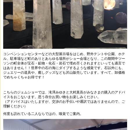
コンベンションセンターなどの大型展示場をはじめ、野外テントや公園、ホテ
ル、駐車場など町のありとあらゆる場所がショー会場となり、この期間中ツー
ソンの町全体が宝石・鉱物・化石・岩石で埋め尽くされますといっても過言で
はありません！！世界中の石の海にダイブするような感覚です。石以外にも、
ジュエリーの道具や、癒しグッズなども沢山販売しています。すべて、卸価格
でめちゃくちゃお得です！
こちらのジェムショーでは、滝澤みゆきと大村真吾がみなさまの購入のアドバ
イスをおこないます。思う存分お買い物をお楽しみください。
（アドバイスはいたしますが、交渉のお手伝いや通訳ではありませんので、ご
理解ください）
何度も訪れている二人ならではの、嗅覚でご案内。