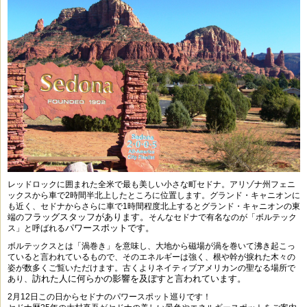
レッドロックに囲まれた全米で最も美しい小さな町セドナ。
アリゾナ州フェニ
ックスから車で2時間半北上したところに位置します。
グランド・キャニオンに
も近く、セドナからさらに車で
1時間程度北上するとグランド・キャニオンの東
フラッグスタッフがあります。
端の
そんなセドナで有名なのが「ボルテック
パワースポットです。
ス」と呼ばれる
ボルテックスとは「渦巻き」を意味し、大地から磁場が渦を巻いて
沸き起こっ
ていると言われているもので、そのエネルギーは強く、
根や幹が捩れた木々の
姿が数多くご覧いただけます。
古くよりネイティブアメリカンの聖なる場所で
訪れた人に何らかの影響を及ぼすと言われています。
あり、
2月12日この日からセドナのパワースポット巡りです！