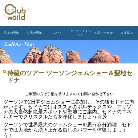
セミナー&イベ
日本の聖地
世界の聖地
ハワイ
お問い合わせ
会社案内
ント
待望のツアー ツーソンジェムショー＆聖地セ
ドナ
ご希望の方は手配を承りますのでお問い合わせ下さい
ツーソンで2日間ジェムショーに参加し、その後セドナに向
かいます。
セドナではオススメのボルテックスや、アリゾ
ナの大自然超絶景スポットや聖地
にご案内。セドナのエネ
ルギーでクリスタルたちを浄化しましょう☆彡
ツーソンで世界最大のジェムショーを思う存分満喫、
セド
ナでは大地から湧き上がる癒し
のパワーを体験しましょ
う！