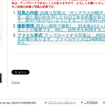
合は、アップロードできないことがありますので、よろしくお願いいたし
つ
※ご自身の自撮り写真が必要です。
写真の内容
:
自撮り写真は、サングラスや帽子
ず、頭と肩のみを写したものである必要があ
ラ
で、影や汚れがないようにすることが求めら
撮影環境
:
明るい場所で撮影し、顔全体がはっ
ることが重要です。特に、自然光を利用する
の
ファイル形式
:
アップロードする写真は、JPE
代
る必要があります。ファイルサイズは240KB
神
せん。
Check
プライバシーポリシー
ご利用規約
ld Ltd. ALL RIGHTS RESERVED.