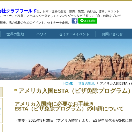
会社クラブワールド
は、日本・世界の聖地、熊野、出雲、高野山、徳島、マウント
、
セドナ、バリ島、アーユルベーダそしてアマンリゾーツなど
「癒し」「心」の旅をプロデ
歴史、魂の成長のためのイベント、セミナーを企画。
世界の聖地
ハワイ
セミナー&イベント
お問い合わせ
HOME
世界の聖地
アメリカ入国ESTA
アメリカ入国ESTA（ビザ免除プログラム
アメリカ入国時に必要なお手続き
ESTA（ビザ免除プログラム）の申請について
の
～
（重要）2025年9月30日（アメリカ時間）より、ESTA申請代金が$40