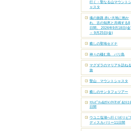
行く・聖なる山マウント
ャスタ
魂の旅路 赤い大地に抱か
れ、古の知恵と共鳴する8
日間。 2026年9月18日(金
－ 9月25日(金)
癒しの聖地セドナ
神々の棲む島 バリ島
マグダラのマリアを訪ね
旅
聖山 マウントシャスタ
癒しのサンタフェツアー
ﾏﾁｭﾋﾟﾁｭ&ｵﾘｬﾝﾀｲﾀﾝﾎﾞ&ｸｽｺ
日間
ウユニ塩湖へ行く!ボリビ
ディスカバリー11日間