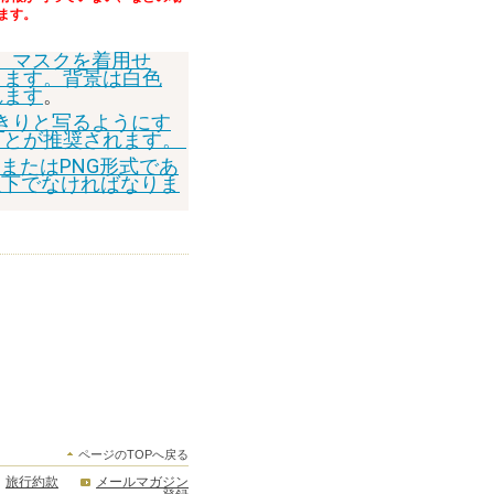
ます。
、マスクを着用せ
ります。背景は白色
れます
。
きりと写るようにす
ことが推奨されます。
GまたはPNG形式であ
以下でなければなりま
ページのTOPへ戻る
旅行約款
メールマガジン