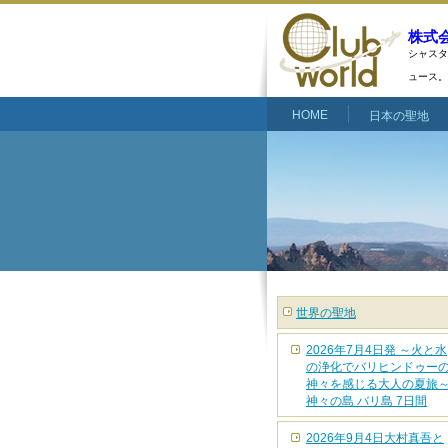
株式
シャスタ
ュース。
HOME
日本の聖地
世界の聖地
2026年7月4日発 ～火と水
の浄化でバリヒンドゥー
神々を感じる大人の夏旅
神々の島 バリ島 7日間
2026年9月4日大村真吾と