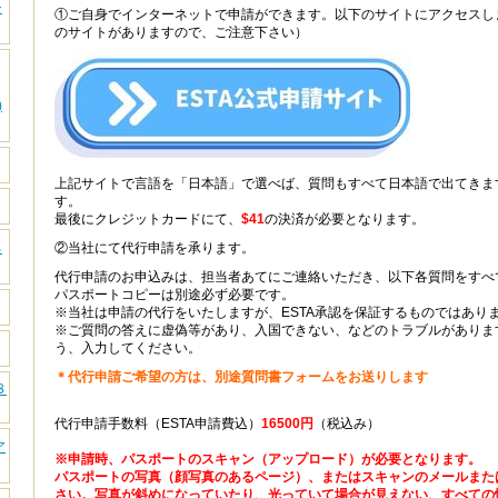
シ
①ご自身でインターネットで申請ができます。以下のサイトにアクセスし
のサイトがありますので、ご注意下さい）
)
上記サイトで言語を「日本語」で選べば、質問もすべて日本語で出てきま
す。
最後にクレジットカードにて、
$41
の決済が必要となります。
る
②当社にて代行申請を承ります。
代行申請のお申込みは、担当者あてにご連絡いただき、以下各質問をすべ
パスポートコピーは別途必ず必要です。
※当社は申請の代行をいたしますが、ESTA承認を保証するものではあり
※ご質問の答えに虚偽等があり、入国できない、などのトラブルがありま
う、入力してください。
＊代行申請ご希望の方は、別途質問書フォームをお送りします
８
代行申請手数料（ESTA申請費込）
16500円
（税込み）
ア
※申請時、パスポートのスキャン（アップロード）が必要となります。
パスポートの写真（顔写真のあるページ）、またはスキャンのメールまた
さい。写真が斜めになっていたり、光っていて場合が見えない、すべての