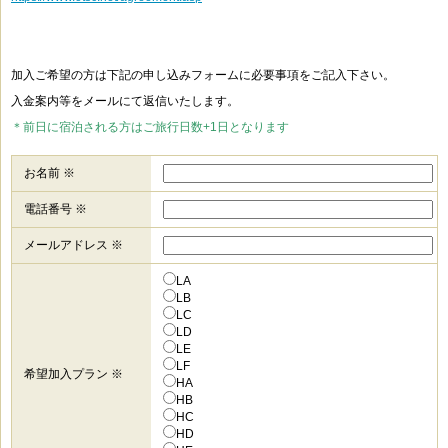
加入ご希望の方は下記の申し込みフォームに必要事項をご記入下さい。
入金案内等をメールにて返信いたします。
＊前日に宿泊される方はご旅行日数+1日となります
お名前 ※
電話番号 ※
メールアドレス ※
LA
LB
LC
LD
LE
LF
希望加入プラン ※
HA
HB
HC
HD