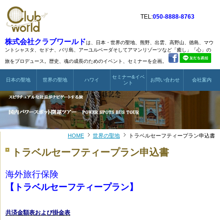
TEL:
050-8888-8763
株式会社クラブワールド
は、日本・世界の聖地、熊野、出雲、高野山、徳島、マウ
ントシャスタ、
セドナ、バリ島、アーユルベーダそしてアマンリゾーツなど
「癒し」「心」の
旅をプロデュース。歴史、魂の成長のためのイベント、セミナーを企画。
セミナー&イベ
日本の聖地
世界の聖地
ハワイ
お問い合わせ
会社案内
ント
HOME
世界の聖地
トラベルセーフティープラン申込書
トラベルセーフティープラン申込書
海外旅行保険
【トラベルセーフティープラン】
共済金額表および掛金表