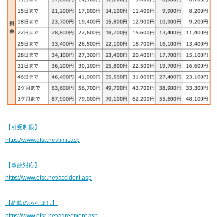
【引受制限】
https://www.otsc.net/limit.asp
【事故対応】
https://www.otsc.net/accident.asp
【約款のあらまし】
https://www.otsc.net/agreement.asp