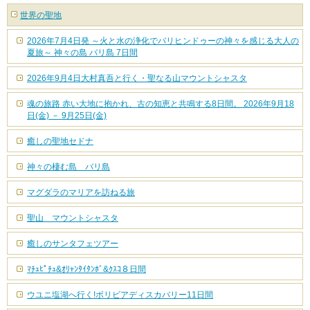
世界の聖地
2026年7月4日発 ～火と水の浄化でバリヒンドゥーの神々を感じる大人の
夏旅～ 神々の島 バリ島 7日間
2026年9月4日大村真吾と行く・聖なる山マウントシャスタ
魂の旅路 赤い大地に抱かれ、古の知恵と共鳴する8日間。 2026年9月18
日(金) － 9月25日(金)
癒しの聖地セドナ
神々の棲む島 バリ島
マグダラのマリアを訪ねる旅
聖山 マウントシャスタ
癒しのサンタフェツアー
ﾏﾁｭﾋﾟﾁｭ&ｵﾘｬﾝﾀｲﾀﾝﾎﾞ&ｸｽｺ８日間
ウユニ塩湖へ行く!ボリビアディスカバリー11日間