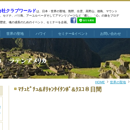
会社クラブワールド
は、日本・世界の聖地、熊野、出雲、高野山、徳島、マウント
、
セドナ、バリ島、アーユルベーダそしてアマンリゾーツなど
「癒し」「心」の旅をプロデ
歴史、魂の成長のためのイベント、セミナーを企画。
世界の聖地
ハワイ
セミナー&イベント
お問い合わせ
HOME
世界の聖地
ﾏﾁｭﾋﾟﾁｭ&ｵﾘｬﾝﾀｲﾀﾝﾎﾞ&ｸｽｺ８日間
の
～