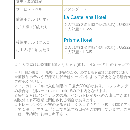
変更・取消規定
サービスレベル
スタンダード
La Castellana Hotel
前泊ホテル（リマ）
２人部屋(２名同時予約時のみ)：US$32
お1人様１泊あたり
１人部屋：US55
Prisma Hotel
後泊ホテル（クスコ）
２人部屋(２名同時予約時のみ)：US$22
お１人様１泊あたり
１人部屋：US45
☆１人部屋はUS$199追加となります(但し、４泊～6泊目のキャンプ
☆１日目が集合日、最終日が解散のため、必ずしも前後泊は必要ではあり
☆前後泊ホテルや空港送迎代金はシーズンによって変更となる場合
ご確認ください。
☆インカトレイルは入山制限(１日最大500名)があり、トレッキン
の場合は、別ルート(Lares Trek)でのご案内となります。
☆毎年２月はメンテナンスの為、インカトレイルへの入山はできま
期以外でも不定期に閉山される場合があります。
☆トレッキングに不安のある方は、クスコで２泊した後、列車でア
して１泊し、マチュピチュで合流する日程もご案内しています。こ
には、予約時にお申し出下さい。