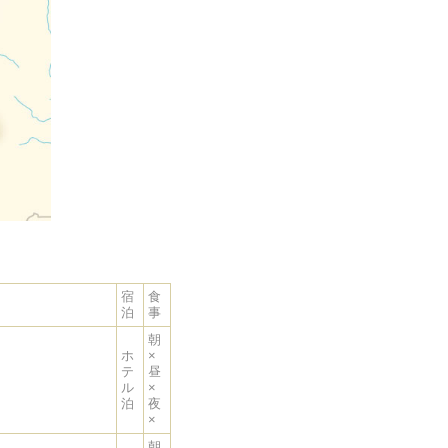
宿
食
泊
事
朝
ホ
×
テ
昼
ル
×
泊
夜
×
朝