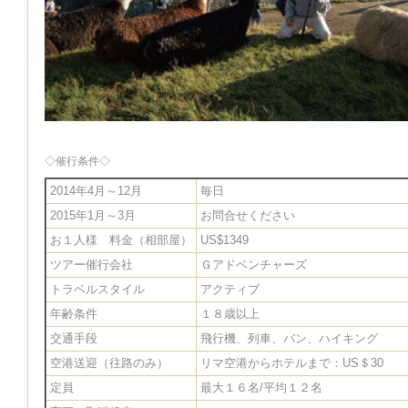
◇催行条件◇
2014年4月～12月
毎日
2015年1月～3月
お問合せください
お１人様 料金（相部屋）
US$1349
ツアー催行会社
Ｇアドベンチャーズ
トラベルスタイル
アクティブ
年齢条件
１８歳以上
交通手段
飛行機、列車、バン、ハイキング
空港送迎（往路のみ）
リマ空港からホテルまで：US＄30
定員
最大１６名/平均１２名