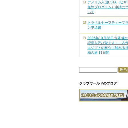
アメリカ入国ESTA（ビザ
免除プログラム）申請に
いて
トラベルセーフティープ
ン申込書
2026年10月28日出発 魂
記憶を呼び覚ます――古
エジプトの核心に触れる
秘の旅 11日間
クラブワールドのブログ