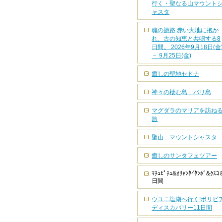
行く・聖なる山マウント
ャスタ
魂の旅路 赤い大地に抱か
れ、古の知恵と共鳴する8
日間。 2026年9月18日(金
－ 9月25日(金)
癒しの聖地セドナ
神々の棲む島 バリ島
マグダラのマリアを訪ね
旅
聖山 マウントシャスタ
癒しのサンタフェツアー
ﾏﾁｭﾋﾟﾁｭ&ｵﾘｬﾝﾀｲﾀﾝﾎﾞ&ｸｽｺ
日間
ウユニ塩湖へ行く!ボリビ
ディスカバリー11日間