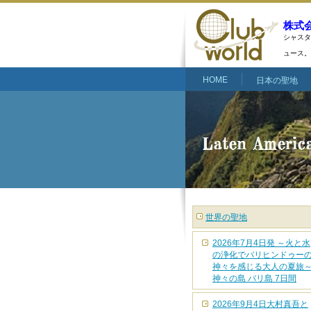
株式
シャスタ
ュース。
HOME
日本の聖地
世界の聖地
2026年7月4日発 ～火と水
の浄化でバリヒンドゥー
神々を感じる大人の夏旅
神々の島 バリ島 7日間
2026年9月4日大村真吾と