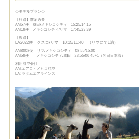
◇モデルプラン◇
【往路】前泊必要
AM57便 成田/メキシコシティ 15:25/14:15
AM18便 メキシコシティ/リマ 17:45/23:39
【復路】
LA2022便 クスコ/リマ 10:15/11:40 （リマにて1泊）
AM8008便 リマ/メキシコシティ 08:55/15:00
AM58便 メキシコシティ/成田 23:55/06:45+1（翌日日本着）
利用航空会社
AM:エアロ・メヒコ航空
LA: ラタムエアラインズ