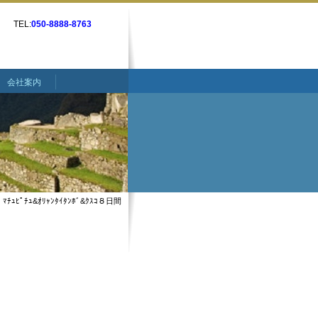
TEL:
050-8888-8763
会社案内
ﾏﾁｭﾋﾟﾁｭ&ｵﾘｬﾝﾀｲﾀﾝﾎﾞ&ｸｽｺ８日間