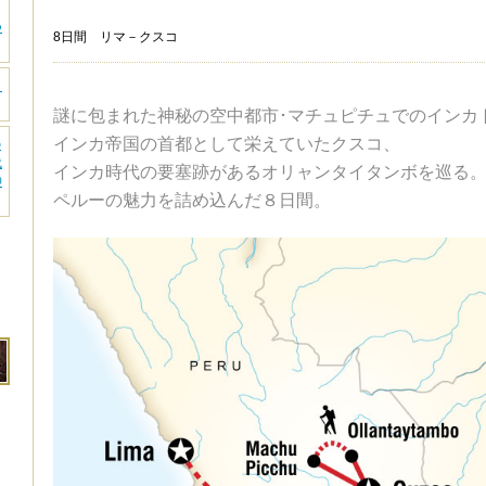
つ
8日間 リマ－クスコ
ラ
謎に包まれた神秘の空中都市･マチュピチュでのインカ
インカ帝国の首都として栄えていたクスコ、
の
代
インカ時代の要塞跡があるオリャンタイタンボを巡る
神
ペルーの魅力を詰め込んだ８日間。