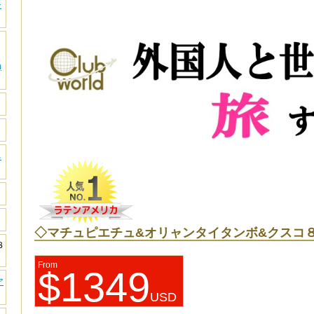
シ
)
る
◇マチュピエチュ&オリャンタイタンボ&クスコ
８
From
$1349
ア
USD