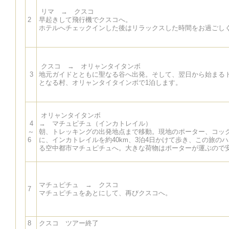
リマ → クスコ
2
早起きして飛行機でクスコへ。
ホテルへチェックインした後はリラックスした時間をお過ごし
クスコ → オリャンタイタンボ
3
地元ガイドとともに聖なる谷へ出発。そして、翌日から始まる
となる村、オリャンタイタインボで1泊します。
オリャンタイタンボ
4
→ マチュピチュ（インカトレイル）
～
朝、トレッキングの出発地点まで移動。現地のポーター、コッ
6
に、インカトレイルを約40km、3泊4日かけて歩き、この旅の
る空中都市マチュピチュへ。大きな荷物はポーターが運ぶので
マチュピチュ → クスコ
7
マチュピチュをあとにして、再びクスコへ。
8
クスコ ツアー終了