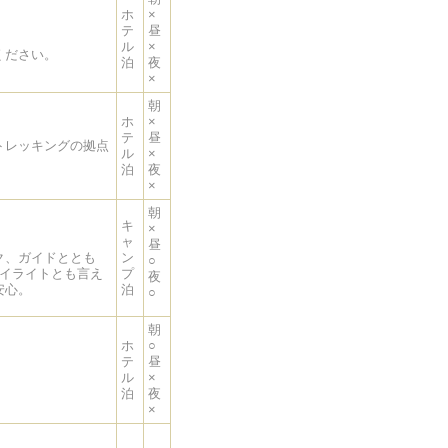
ホ
×
テ
昼
ル
×
ください。
泊
夜
×
朝
ホ
×
テ
昼
トレッキングの拠点
ル
×
泊
夜
×
朝
キ
×
ャ
昼
ク、ガイドととも
ン
○
ハイライトとも言え
プ
夜
安心。
泊
○
朝
ホ
○
テ
昼
ル
×
泊
夜
×