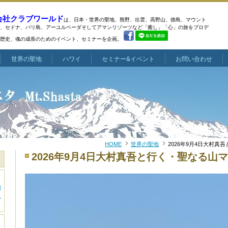
会社クラブワールド
は、日本・世界の聖地、熊野、出雲、高野山、徳島、マウント
、
セドナ、バリ島、アーユルベーダそしてアマンリゾーツなど
「癒し」「心」の旅をプロデ
歴史、魂の成長のためのイベント、セミナーを企画。
世界の聖地
ハワイ
セミナー&イベント
お問い合わせ
HOME
世界の聖地
2026年9月4日大村
2026年9月4日大村真吾と行く・聖なる山
の
～