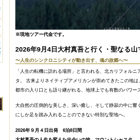
つ
ラ
※現地ツアー代金です。
の
代
2026年9月4日大村真吾と行く・聖なる
神
〜人生のシンクロニシティが動き出す、魂の故郷へ〜
「人生の転機に訪れる場所」と言われる、北カリフォルニ
タ。 古来よりネイティブアメリカンが崇めてきたこの地は
都市の入り口とも語り継がれる、地球上でも有数のパワー
大自然の圧倒的な美しさ、深い癒し、そして静寂の中に響く
にしか足を踏み入れることのできない特別な聖地へ。
2026年９月４日出発 6泊8日間
大村真吾の人生を変えた出会いの地、マウントシャスタ。