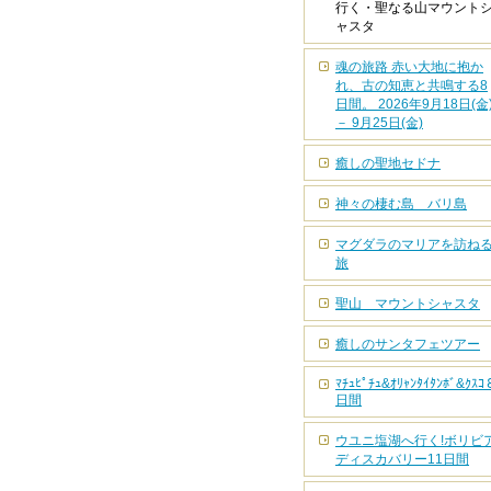
行く・聖なる山マウント
ャスタ
魂の旅路 赤い大地に抱か
れ、古の知恵と共鳴する8
日間。 2026年9月18日(金
－ 9月25日(金)
癒しの聖地セドナ
神々の棲む島 バリ島
マグダラのマリアを訪ね
旅
聖山 マウントシャスタ
癒しのサンタフェツアー
ﾏﾁｭﾋﾟﾁｭ&ｵﾘｬﾝﾀｲﾀﾝﾎﾞ&ｸｽｺ
日間
ウユニ塩湖へ行く!ボリビ
ディスカバリー11日間