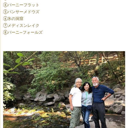
④バーニーフラット
⑤パンサーメドウズ
⑥氷の洞窟
⑦メディスンレイク
⑧バーニ―フォールズ