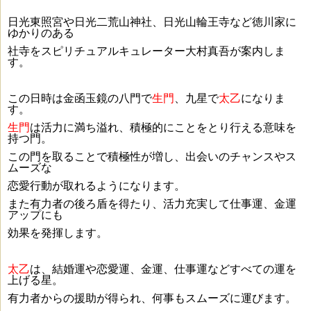
日光東照宮や日光二荒山神社、日光山輪王寺など徳川家に
ゆかりのある
社寺をスピリチュアルキュレーター大村真吾が案内しま
す。
この日時は金函玉鏡の八門で
生
門
、九星で
太乙
になりま
す。
生門
は活力に満ち溢れ、積極的にことをとり行える意味を
持つ門。
この門を取ることで積極性が増し、出会いのチャンスやス
ムーズな
恋愛行動が取れるようになります。
また有力者の後ろ盾を得たり、
活力充実して
仕事運、金運
アップにも
効果を発揮します。
太乙
は、結婚運や恋愛運、金運、仕事運などすべての運を
上げる星。
有力者からの援助が得られ、何事もスムーズに運びます。