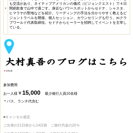
も交流があり、ネイティブアメリカンの儀式（ビジョンクエスト）で４日
間絶飲食で山中で過ごす。身近なパワースポットからセドナ、シャスタ、
ヒマラヤの聖地などを紹介。リーディングの手法を分かりやすく教えるビ
ジョントラベルを開催。個人セッション、カウンセリングも行う。㈱クラ
ブワールド代表取締役。セドナからヒーラーを招聘してイベントを主宰し
ている。
参加費用
15,000
￥
お一人様
最少催行人員10名様
＊バス、ランチ代含む
■キャンセル規定
ご出発の21日前から14日前 ご旅行代金の20％