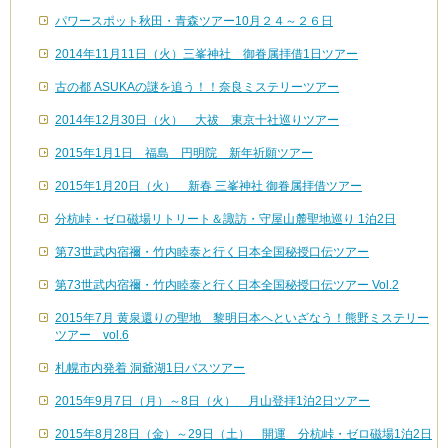
パワースポット秋田・青森ツアー10月２４～２６日
2014年11月11日（火）三峯神社 御眷属拝借1日ツアー
古の都 ASUKAの謎を追う！！奈良ミステリーツアー
2014年12月30日（火） 大祓 東京十社巡りツアー
2015年1月1日 福島 円明院 新年祈願ツアー
2015年1月20日（火） 新春 三峯神社 御眷属拝借ツアー
分杭峠・ゼロ磁場リトリート＆諏訪・守屋山麓聖地巡り 1泊2日
第73世武内宿禰・竹内睦泰と行く日本全国秘授口伝ツアー
第73世武内宿禰・竹内睦泰と行く日本全国秘授口伝ツアー Vol.2
2015年7月 黄泉還りの聖地 黎明日本へといざなう！熊野ミステリー
ツアー vol.6
札幌市内発着 洞爺湖1日バスツアー
2015年9月7日（月）～8日（火） 月山登拝1泊2日ツアー
2015年8月28日（金）～29日（土） 開運 分杭峠・ゼロ磁場1泊2日