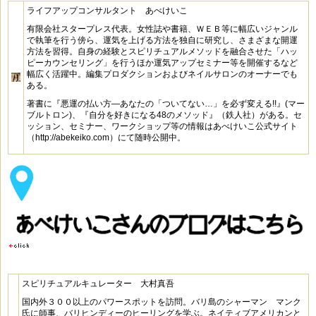
ライフアップコンサルタント あべけいこ
有限会社スタープレス代表。女性誌や書籍、ＷＥＢ等に幅広いジャンル
で執筆を行う傍ら、運気を上げる方法を独自に研究し、さまざまな開運
方法を習得。自身の経験とスピリチュアルメソッドを融合させた「ハッ
ピーカウンセリング」を行うほか運気アップセミナー等を開催するなど
幅広く活躍中。編集プロダクションおよびネイルサロンのオーナーでも
ある。
著書に『悪運の払い方―あなたの「ついてない…」を必ず変える!!』(マー
ブルトロン)、『自分を好きになる48のメソッド』（鉄人社）がある。セ
ッション、セミナー、ワークショップ等の情報はあべけいこ公式サイト
（http://abekeiko.com）にて随時公開中。
スピリチュアルキュレーター 大村真吾
国内外３００以上のパワースポットを訪問。バリ島のシャーマン マンク
氏に師事、バリヒンディーのヒーリングを学ぶ。ネイティブアメリカンと