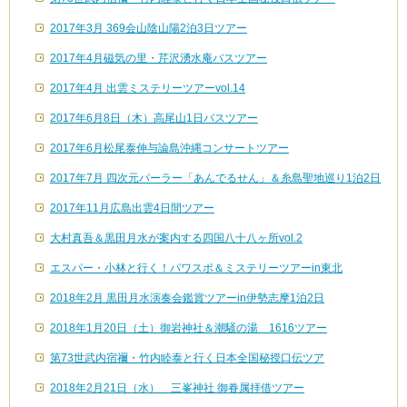
2017年3月 369会山陰山陽2泊3日ツアー
2017年4月磁気の里・芹沢湧水庵バスツアー
2017年4月 出雲ミステリーツアーvol.14
2017年6月8日（木）高尾山1日バスツアー
2017年6月松尾泰伸与論島沖縄コンサートツアー
2017年7月 四次元パーラー「あんでるせん」＆糸島聖地巡り1泊2日
2017年11月広島出雲4日間ツアー
大村真吾＆黒田月水が案内する四国八十八ヶ所vol.2
エスパー・小林と行く！パワスポ＆ミステリーツアーin東北
2018年2月 黒田月水演奏会鑑賞ツアーin伊勢志摩1泊2日
2018年1月20日（土）御岩神社＆潮騒の湯 1616ツアー
第73世武内宿禰・竹内睦泰と行く日本全国秘授口伝ツア
2018年2月21日（水） 三峯神社 御眷属拝借ツアー