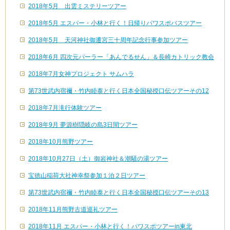
2018年5月 出雲ミステリーツアー
2018年5月 エスパー・小林と行く！日帰りパワスポバスツアー
2018年5月 天河神社御遷宮三十周年記念行事参加ツアー
2018年6月 四次元パーラー「あんでるせん」＆長崎カトリック教会
2018年7月女神プロジェクト サムハラ
第73世武内宿禰・竹内睦泰と行く日本全国秘授口伝ツアーその12
2018年7月滝行体験ツアー
2018年9月 夢源樹隠岐の島3日間ツアー
2018年10月熊野ツアー
2018年10月27日（土）御岩神社＆潮騒の湯ツアー
宝徳山稲荷大社神幸祭参加１泊２日ツアー
第73世武内宿禰・竹内睦泰と行く日本全国秘授口伝ツアーその13
2018年11月熊野古道巡礼ツアー
2018年11月 エスパー・小林と行く！パワスポツアーin東北