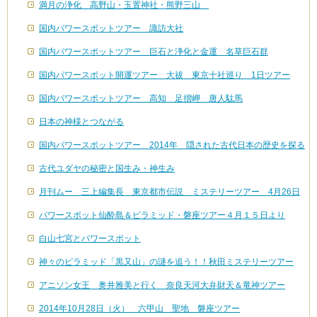
満月の浄化 高野山・玉置神社・熊野三山
国内パワースポットツアー 諏訪大社
国内パワースポットツアー 巨石と浄化と金運 名草巨石群
国内パワースポット開運ツアー 大祓 東京十社巡り 1日ツアー
国内パワースポットツアー 高知 足摺岬 唐人駄馬
日本の神様とつながる
国内パワースポットツアー 2014年 隠された古代日本の歴史を探る
古代ユダヤの秘密と国生み・神生み
月刊ムー 三上編集長 東京都市伝説 ミステリーツアー 4月26日
パワースポット仙酔島＆ピラミッド・磐座ツアー４月１５日より
白山七宮とパワースポット
神々のピラミッド「黒又山」の謎を追う！！秋田ミステリーツアー
アニソン女王 奥井雅美と行く 奈良天河大弁財天＆竜神ツアー
2014年10月28日（火） 六甲山 聖地 磐座ツアー