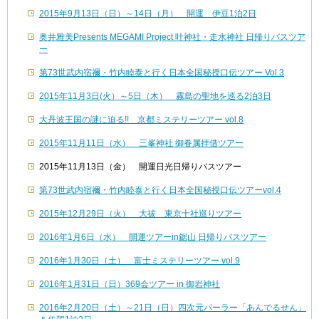
2015年9月13日（日）～14日（月） 開運 伊豆1泊2日
奥井雅美Presents MEGAMI Project 叶神社・走水神社 日帰りバスツア
ー
第73世武内宿禰・竹内睦泰と行く日本全国秘授口伝ツアー Vol.3
2015年11月3日(火）～5日（木） 霧島の聖地を巡る2泊3日
大丹波王国の謎に迫る!! 京都ミステリーツアー vol.8
2015年11月11日（水） 三峯神社 御眷属拝借ツアー
2015年11月13日（金） 開運日光日帰りバスツアー
第73世武内宿禰・竹内睦泰と行く日本全国秘授口伝ツアーvol.4
2015年12月29日（火） 大祓 東京十社巡りツアー
2016年1月6日（水） 開運ツアーin鋸山 日帰りバスツアー
2016年1月30日（土） 富士ミステリーツアー vol.9
2016年1月31日（日）369会ツアー in 御岩神社
2016年2月20日（土）～21日（日）四次元パーラー「あんでるせん」