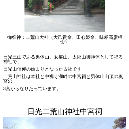
御祭神：二荒山大神（大己貴命、田心姫命、味耜高彦根
命）
日光三山である男体山、女峯山、太郎山御神体として祀る
神社で、
日光山信仰の始まりとなった古社です。
二荒山神社は本社と中禅寺湖畔の中宮祠と男体山山頂の奥
宮の
3宮からなりたっています。
日光二荒山神社中宮祠