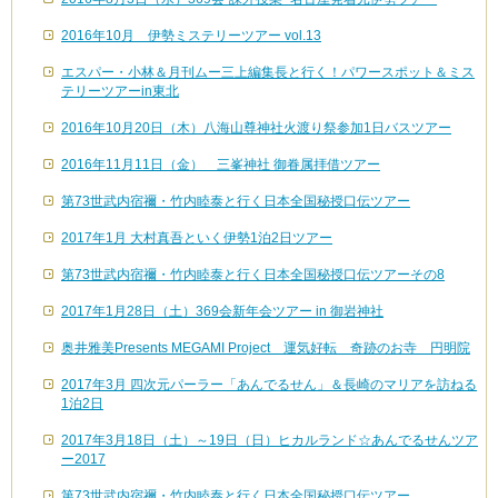
2016年10月 伊勢ミステリーツアー vol.13
エスパー・小林＆月刊ムー三上編集長と行く！パワースポット＆ミス
テリーツアーin東北
2016年10月20日（木）八海山尊神社火渡り祭参加1日バスツアー
2016年11月11日（金） 三峯神社 御眷属拝借ツアー
第73世武内宿禰・竹内睦泰と行く日本全国秘授口伝ツアー
2017年1月 大村真吾といく伊勢1泊2日ツアー
第73世武内宿禰・竹内睦泰と行く日本全国秘授口伝ツアーその8
2017年1月28日（土）369会新年会ツアー in 御岩神社
奥井雅美Presents MEGAMI Project 運気好転 奇跡のお寺 円明院
2017年3月 四次元パーラー「あんでるせん」＆長崎のマリアを訪ねる
1泊2日
2017年3月18日（土）～19日（日）ヒカルランド☆あんでるせんツア
ー2017
第73世武内宿禰・竹内睦泰と行く日本全国秘授口伝ツアー