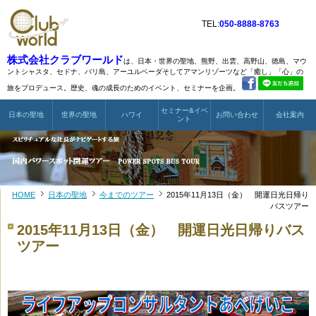
TEL:
050-8888-8763
株式会社クラブワールド
は、日本・世界の聖地、熊野、出雲、高野山、徳島、マウ
ントシャスタ、
セドナ、バリ島、アーユルベーダそしてアマンリゾーツなど
「癒し」「心」の
旅をプロデュース。歴史、魂の成長のためのイベント、セミナーを企画。
セミナー&イベ
日本の聖地
世界の聖地
ハワイ
お問い合わせ
会社案内
ント
HOME
日本の聖地
今までのツアー
2015年11月13日（金） 開運日光日帰り
バスツアー
2015年11月13日（金） 開運日光日帰りバス
ツアー