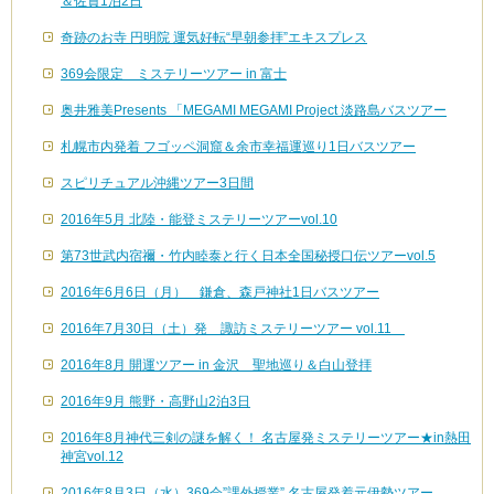
＆佐賀1泊2日
奇跡のお寺 円明院 運気好転“早朝参拝”エキスプレス
369会限定 ミステリーツアー in 富士
奥井雅美Presents 「MEGAMI MEGAMI Project 淡路島バスツアー
札幌市内発着 フゴッペ洞窟＆余市幸福運巡り1日バスツアー
スピリチュアル沖縄ツアー3日間
2016年5月 北陸・能登ミステリーツアーvol.10
第73世武内宿禰・竹内睦泰と行く日本全国秘授口伝ツアーvol.5
2016年6月6日（月） 鎌倉、森戸神社1日バスツアー
2016年7月30日（土）発 諏訪ミステリーツアー vol.11
2016年8月 開運ツアー in 金沢 聖地巡り＆白山登拝
2016年9月 熊野・高野山2泊3日
2016年8月神代三剣の謎を解く！ 名古屋発ミステリーツアー★in熱田
神宮vol.12
2016年8月3日（水）369会”課外授業” 名古屋発着元伊勢ツアー