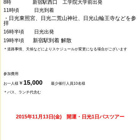
8時 新宿駅西口 工学院大学前出発
11時頃 日光到着
・日光東照宮、日光二荒山神社、日光山輪王寺などを参
拝
16時半頃 日光出発
新宿駅到着 解散
19時半頃
＊道路事情、天候などによりスケジュールが変更になる場合がございます
参加費用
15,000
￥
お一人様
最少催行人員10名様
＊バス、ランチ代含む
2
015年11月13日(金) 開運・日光1日バスツアー