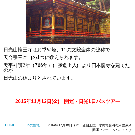
日光山輪王寺はお堂や塔、15の支院全体の総称で、
天台宗三本山の1つに数えられます。
天平神護2年（766年）に勝道上人により四本龍寺を建てた
のが
日光山の始まりとされています。
2
015年11月13日(金) 開運・日光1日バスツアー
HOME
日本の聖地
2014年12月18日（木）金函玉鏡 小樽竜宮神社＆温泉＆
開運セミナー＆ヘミシンク