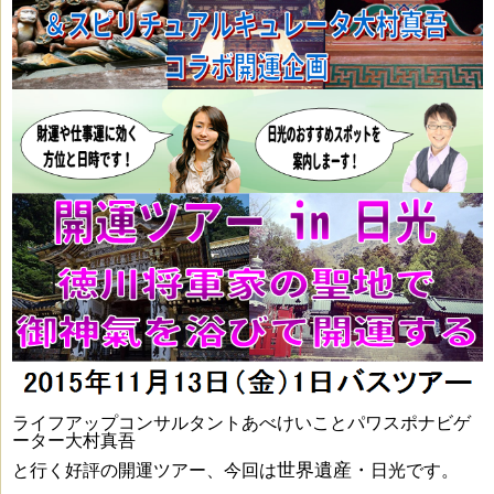
ライフアップコンサルタントあべけいことパワスポナビゲ
ーター大村真吾
世界遺産・
と
行く好評の開運ツアー、今回は
日光です。