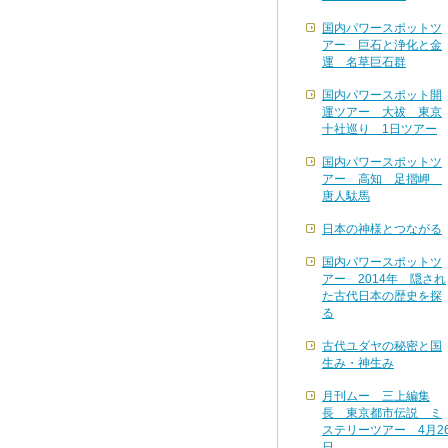
国内パワースポットツ
アー 巨石と浄化と金
運 名草巨石群
国内パワースポット開
運ツアー 大祓 東京
十社巡り 1日ツアー
国内パワースポットツ
アー 高知 足摺岬
唐人駄馬
日本の神様とつながる
国内パワースポットツ
アー 2014年 隠され
た古代日本の歴史を探
る
古代ユダヤの秘密と国
生み・神生み
月刊ムー 三上編集
長 東京都市伝説 ミ
ステリーツアー 4月2
日