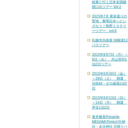
睦泰と行く日本全国秘
授口伝ツアー Vol.2
2015年7月 黄泉還りの
聖地 黎明日本へとい
ざなう！熊野ミステリ
ーツアー vol.6
札幌市内発着 洞爺湖1
バスツアー
2015年9月7日（月）～
8日（火） 月山登拝1
泊2日ツアー
2015年8月28日（金）
～29日（土） 開運
分杭峠・ゼロ磁場1泊2
日
2015年9月13日（日）
～14日（月） 開運
伊豆1泊2日
奥井雅美Presents
MEGAMI Project 叶神
社・走水神社 日帰りバ