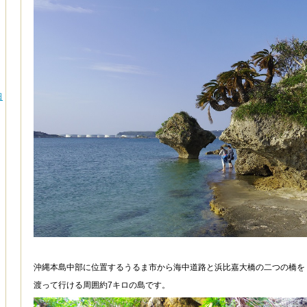
日
沖縄本島中部に位置するうるま市から海中道路と浜比嘉大橋の二つの橋を
渡って行ける周囲約7キロの島です。