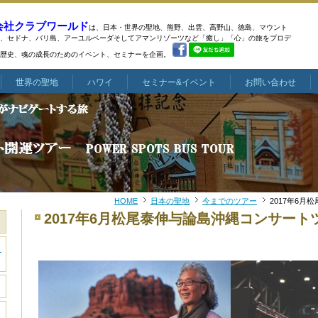
会社クラブワールド
は、日本・世界の聖地、熊野、出雲、高野山、徳島、マウント
、
セドナ、バリ島、アーユルベーダそしてアマンリゾーツなど
「癒し」「心」の旅をプロデ
歴史、魂の成長のためのイベント、セミナーを企画。
世界の聖地
ハワイ
セミナー&イベント
お問い合わせ
HOME
日本の聖地
今までのツアー
2017年6
2017年6月松尾泰伸与論島沖縄コンサート
き