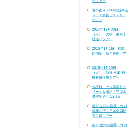
日ツアー
古の都 ASUKAの謎を
う！！奈良ミステリー
ツアー
2014年12月30日
（火） 大祓 東京十
社巡りツアー
2015年1月1日 福島
円明院 新年祈願ツア
ー
2015年1月20日
（火） 新春 三峯神社
御眷属拝借ツアー
分杭峠・ゼロ磁場リト
リート＆諏訪・守屋山
麓聖地巡り 1泊2日
第73世武内宿禰・竹内
睦泰と行く日本全国秘
授口伝ツアー
第73世武内宿禰・竹内