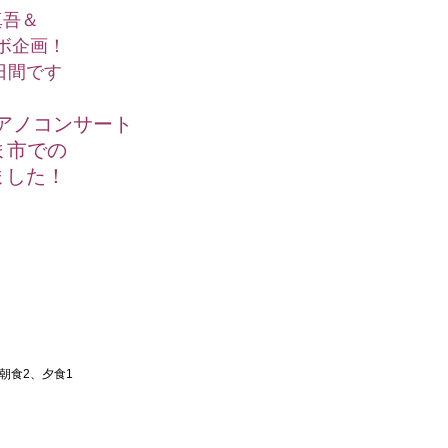
真吾＆
ボ企画！
日間です
アノコンサート
ま市での
ました！
朝食2、夕食1