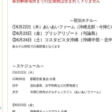
集合解散場所までの交通費は含まれて下りません
～宿泊ホテル～
①6月22日（木）あいあいファーム（沖縄北部・今帰仁
②6月23日（金）プリシアリゾート（与論島）
③6月24日（土）コスタビスタ沖縄（沖縄中部・北
各ホテル同性での相部屋となります
～スケジュール～
①6月22日（木）
11時30分
あ1
那覇空港 集合 出発
日中
ああああ
浜比嘉島、古宇利島などの聖地巡り
夕方
ああああ
今帰仁村内ホテルチェックイン（あいあいファーム）
②6月23日（金）
6
朝
あああああ
朝食後チェックアウト 出発