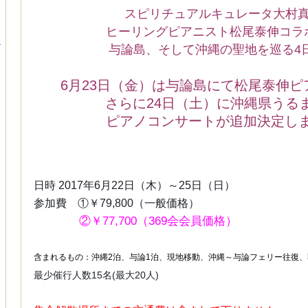
スピリチュアルキュレータ大村
ヒーリングピアニスト松尾泰伸コラ
ー
与論島、そして沖縄の聖地を巡る4
6月23日（金）は与論島にて
松尾泰伸ピ
さらに24日（土）に沖縄県うる
ピアノコンサートが追加決定し
日時 2017年6月22日（木）～25日（日）
参加費 ①￥79,800（一般価格）
参加費 ::
②￥77,700（369会会員価格）
含まれるもの：沖縄2泊、与論1泊、現地移動、沖縄～与論フェリー往復、
最少催行人数15名(最大20人)