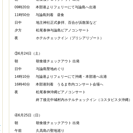
09時20分
あ1
本部港よりフェリーにて与論島へ出港
11時50分
あ1
与論島到着 昼食
日中
ああああ
地主神社正式参拝、百合が浜散策など
夕方
ああああ
松尾泰伸与論島ピアノコンサート
夜
あああああ
ホテルチェックイン（プリシアリゾート）
③6月24日（土）
朝
あああああ
朝食後チェックアウト 出発
日中
ああああ
与論島聖地めぐり
14時10分
あ1
与論港よりフェリーにて沖縄・本部港へ出港
16時40分
あ1
本部港到着 うるま市内コンサート会場へ
夜
あああああ
松尾泰伸沖縄ピアノコンサート
ああああああ
終了後北中城村内ホテルチェックイン（コスタビスタ沖縄）
④6月25日（日）
朝
あああああ
朝食後チェックアウト 出発
）
1
午前
ああああ
久高島の聖地巡り