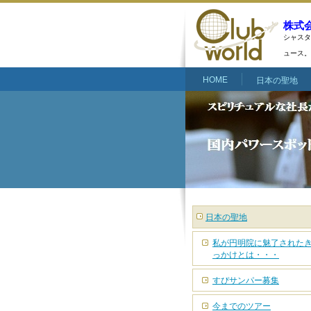
株式
シャスタ
ュース。
HOME
日本の聖地
日本の聖地
私が円明院に魅了された
っかけとは・・・
すぴサンパー募集
今までのツアー