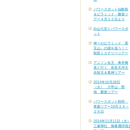
パワースポット仙酔島
＆ピラミッド・磐座ツ
アー４月１５日より
白山七宮とパワースポ
ット
神々のピラミッド「黒
又山」の謎を追う！！
秋田ミステリーツアー
アニソン女王 奥井雅
美と行く 奈良天河大
弁財天＆竜神ツアー
2014年10月28日
（火） 六甲山 聖
地 磐座ツアー
パワースポット秋田・
青森ツアー10月２４～
２６日
2014年11月11日（火
三峯神社 御眷属拝借