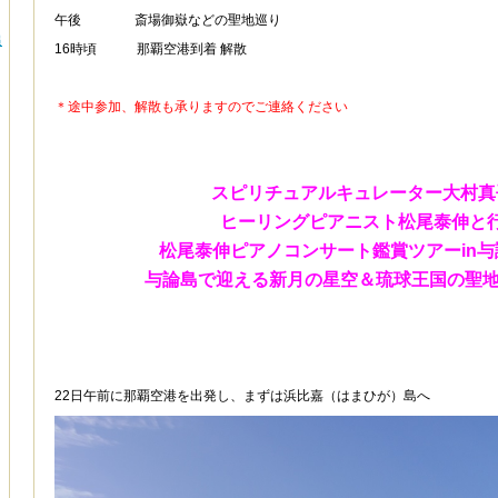
午後
ああああ
斎場御嶽などの聖地巡り
追
16時頃
あああ
那覇空港到着 解散
＊途中参加、解散も承りますのでご連絡ください
スピリチュアルキュレーター大村真
ヒーリングピアニスト松尾泰伸と
松尾泰伸ピアノコンサート鑑賞ツアーin
与論島で迎える新月の星空＆琉球王国の聖地
22日午前に那覇空港を出発し、まずは浜比嘉（はまひが）島へ