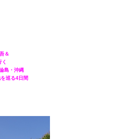
吾＆
行く
与論島・沖縄
を巡る4日間