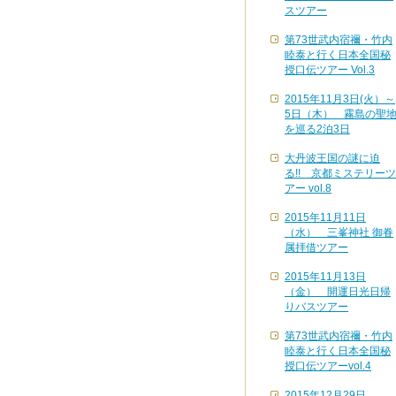
スツアー
第73世武内宿禰・竹内
睦泰と行く日本全国秘
授口伝ツアー Vol.3
2015年11月3日(火）～
5日（木） 霧島の聖
を巡る2泊3日
大丹波王国の謎に迫
る!! 京都ミステリーツ
アー vol.8
2015年11月11日
（水） 三峯神社 御眷
属拝借ツアー
2015年11月13日
（金） 開運日光日帰
りバスツアー
第73世武内宿禰・竹内
睦泰と行く日本全国秘
授口伝ツアーvol.4
2015年12月29日