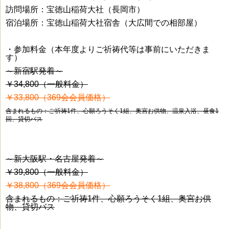
訪問場所：宝徳山稲荷大社（長岡市）
宿泊場所：宝徳山稲荷大社宿舎（大広間での相部屋）
・参加料金（本年度よりご祈祷代等は事前にいただきま
す）
～新宿駅発着～
￥34,800（一般料金
）
￥33,800（369会会員価格）
含まれるもの：ご祈祷1件、心願ろうそく1組、奥宮お供物、温泉入浴、昼食1
回、貸切バス
～新大阪駅・名古屋発着～
￥39,800（一般料金）
￥38,800（369会会員価格）
含まれるもの：ご祈祷1件、心願ろうそく1組、奥宮お供
物、貸切バス