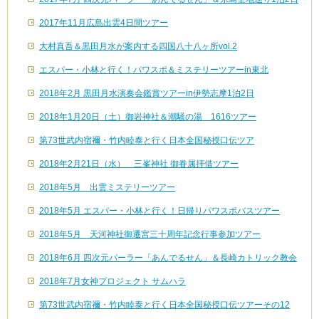
2017年11月広島出雲4日間ツアー
大村真吾＆黒田月水が案内する四国八十八ヶ所vol.2
エスパー・小林と行く！パワスポ＆ミステリーツアーin東北
2018年2月 黒田月水演奏会鑑賞ツアーin伊勢志摩1泊2日
2018年1月20日（土）御岩神社＆潮騒の湯 1616ツアー
第73世武内宿禰・竹内睦泰と行く日本全国秘授口伝ツア
2018年2月21日（水） 三峯神社 御眷属拝借ツアー
2018年5月 出雲ミステリーツアー
2018年5月 エスパー・小林と行く！日帰りパワスポバスツアー
2018年5月 天河神社御遷宮三十周年記念行事参加ツアー
2018年6月 四次元パーラー「あんでるせん」＆長崎カトリック教会
2018年7月女神プロジェクト サムハラ
第73世武内宿禰・竹内睦泰と行く日本全国秘授口伝ツアーその12