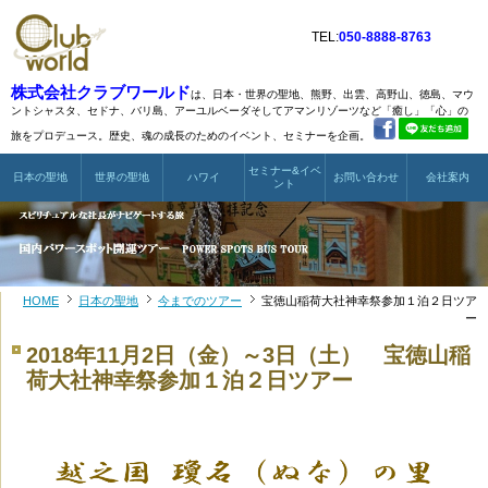
TEL:
050-8888-8763
株式会社クラブワールド
は、日本・世界の聖地、熊野、出雲、高野山、徳島、マウ
ントシャスタ、
セドナ、バリ島、アーユルベーダそしてアマンリゾーツなど
「癒し」「心」の
旅をプロデュース。歴史、魂の成長のためのイベント、セミナーを企画。
セミナー&イベ
日本の聖地
世界の聖地
ハワイ
お問い合わせ
会社案内
ント
HOME
日本の聖地
今までのツアー
宝徳山稲荷大社神幸祭参加１泊２日ツア
ー
2018年11月2日（金）～3日（土） 宝徳山稲
荷大社神幸祭参加１泊２日ツアー