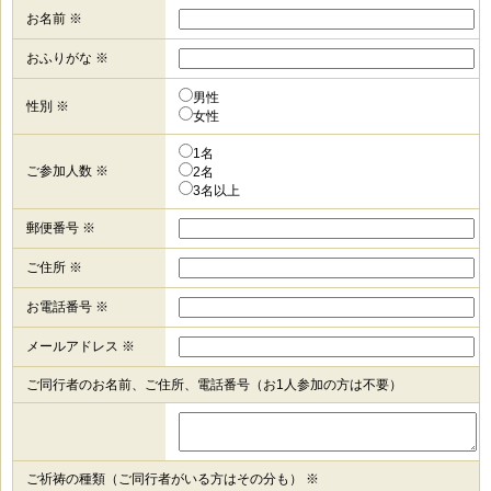
お名前 ※
おふりがな ※
男性
性別 ※
女性
1名
ご参加人数 ※
2名
3名以上
郵便番号 ※
ご住所 ※
お電話番号 ※
メールアドレス ※
ご同行者のお名前、ご住所、電話番号（お1人参加の方は不要）
ご祈祷の種類（ご同行者がいる方はその分も） ※