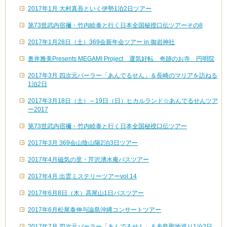
2017年1月 大村真吾といく伊勢1泊2日ツアー
第73世武内宿禰・竹内睦泰と行く日本全国秘授口伝ツアーその8
2017年1月28日（土）369会新年会ツアー in 御岩神社
奥井雅美Presents MEGAMI Project 運気好転 奇跡のお寺 円明院
2017年3月 四次元パーラー「あんでるせん」＆長崎のマリアを訪ねる
1泊2日
2017年3月18日（土）～19日（日）ヒカルランド☆あんでるせんツア
ー2017
第73世武内宿禰・竹内睦泰と行く日本全国秘授口伝ツアー
2017年3月 369会山陰山陽2泊3日ツアー
2017年4月磁気の里・芹沢湧水庵バスツアー
2017年4月 出雲ミステリーツアーvol.14
2017年6月8日（木）高尾山1日バスツアー
2017年6月松尾泰伸与論島沖縄コンサートツアー
2017年7月 四次元パーラー「あんでるせん」＆糸島聖地巡り1泊2日