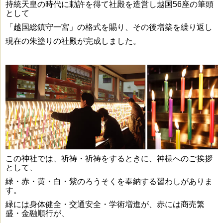
持統天皇の時代に勅許を得て社殿を造営し越国56座の筆頭
として
「越国総鎮守一宮」の
格式を賜り、その後増築を繰り返し
現在の朱塗りの社殿が完成しました。
この神社では、祈祷・祈祷をするときに、神様へのご挨拶
として、
緑・赤・黄・白・紫の
ろうそくを奉納する習わしがありま
す。
緑には身体健全・交通安全・学術増進が、赤には商売繁
盛・金融順行が、