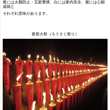
黄には火難防止・五穀豊穣、白には家内安全、紫には心願
成就と
それぞれ意味があります。
夜祭大祭（ろうそく祭り）