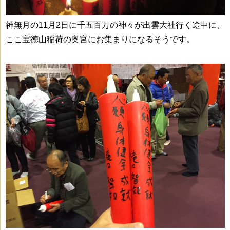
神無月の11月2日に千五百万の神々が出雲大社行く途中に、
ここ宝徳山稲荷の
奥宮に
お集まりになるそうです。