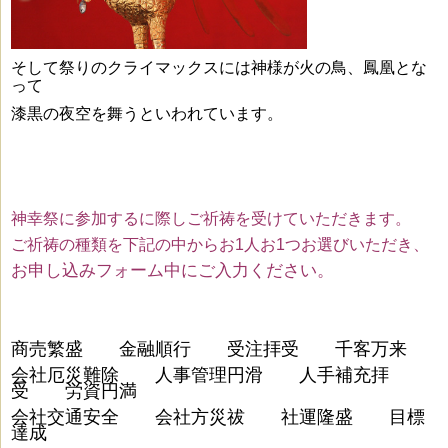
そして祭りのクライマックスには神様が火の鳥、鳳凰とな
って
漆黒の夜空を
舞うといわれています。
神幸祭に参加するに際しご祈祷を受けていただきます。
ご祈祷の種類を下記の中からお1人お1つお選びいただき、
お申し込みフォーム中にご入力ください。
商売繁盛 金融順行 受注拝受 千客万来
会社厄災難除 人事管理円滑 人手補充拝
受 労資円満
会社交通安全 会社方災祓 社運隆盛 目標
達成