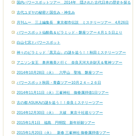
国内パワースポットツアー 2014年 隠された古代日本の歴史を探る
古代ユダヤの秘密と国生み・神生み
月刊ムー 三上編集長 東京都市伝説 ミステリーツアー 4月26日
パワースポット仙酔島＆ピラミッド・磐座ツアー４月１５日より
白山七宮とパワースポット
神々のピラミッド「黒又山」の謎を追う！！秋田ミステリーツアー
アニソン女王 奥井雅美と行く 奈良天河大弁財天＆竜神ツアー
2014年10月28日（火） 六甲山 聖地 磐座ツアー
パワースポット秋田・青森ツアー10月２４～２６日
2014年11月11日（火）三峯神社 御眷属拝借1日ツアー
古の都 ASUKAの謎を追う！！奈良ミステリーツアー
2014年12月30日（火） 大祓 東京十社巡りツアー
2015年1月1日 福島 円明院 新年祈願ツアー
2015年1月20日（火） 新春 三峯神社 御眷属拝借ツアー