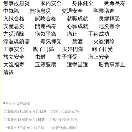
無事故息災 家内安全 身体健全 延命長寿
中気除 無病息災 交通安全 学業増進
入試合格 試験合格 就職成就 良縁拝受
安産息災 開運福寿 心願成就 厄災難除
方災消除 病気平癒 痛止 手術成功
浮遊魂鎮霊 覇気拝受 禁酒 火盗消除
工事安全 親子円満 夫婦円満 嗣子拝受
旅立安全 虫封 養子拝受 海上安全
大漁福寿 五穀豊穣 選挙当選 勝負事禁止
清祓
■キャンセル規定
ご出発の21日前から14日前 ご旅行代金の20％
ご出発の13日前から7日前 ご旅行代金の40％
ご出発の6日前から前日前 ご旅行代金の50％