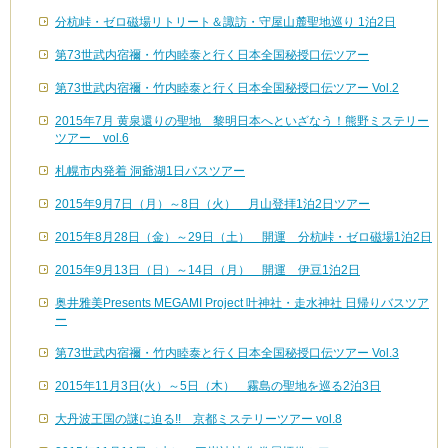
分杭峠・ゼロ磁場リトリート＆諏訪・守屋山麓聖地巡り 1泊2日
第73世武内宿禰・竹内睦泰と行く日本全国秘授口伝ツアー
第73世武内宿禰・竹内睦泰と行く日本全国秘授口伝ツアー Vol.2
2015年7月 黄泉還りの聖地 黎明日本へといざなう！熊野ミステリー
ツアー vol.6
札幌市内発着 洞爺湖1日バスツアー
2015年9月7日（月）～8日（火） 月山登拝1泊2日ツアー
2015年8月28日（金）～29日（土） 開運 分杭峠・ゼロ磁場1泊2日
2015年9月13日（日）～14日（月） 開運 伊豆1泊2日
奥井雅美Presents MEGAMI Project 叶神社・走水神社 日帰りバスツア
ー
第73世武内宿禰・竹内睦泰と行く日本全国秘授口伝ツアー Vol.3
2015年11月3日(火）～5日（木） 霧島の聖地を巡る2泊3日
大丹波王国の謎に迫る!! 京都ミステリーツアー vol.8