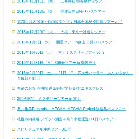
2015年11月11日（水） 三峯神社 御眷属拝借ツアー
2015年11月13日（金） 開運日光日帰りバスツアー
第73世武内宿禰・竹内睦泰と行く日本全国秘授口伝ツアーvol.4
2015年12月29日（火） 大祓 東京十社巡りツアー
2016年1月6日（水） 開運ツアーin鋸山 日帰りバスツアー
2016年1月30日（土） 富士ミステリーツアー vol.9
2016年1月31日（日）369会ツアー in 御岩神社
2016年2月20日（土）～21日（日）四次元パーラー「あんでるせん」
＆佐賀1泊2日
奇跡のお寺 円明院 運気好転“早朝参拝”エキスプレス
369会限定 ミステリーツアー in 富士
奥井雅美Presents 「MEGAMI MEGAMI Project 淡路島バスツアー
札幌市内発着 フゴッペ洞窟＆余市幸福運巡り1日バスツアー
スピリチュアル沖縄ツアー3日間