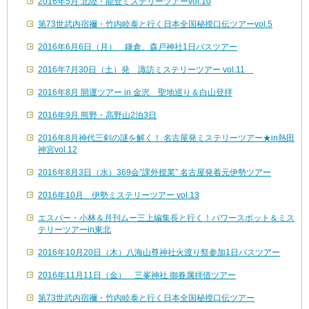
2016年5月 北陸・能登ミステリーツアーvol.10
第73世武内宿禰・竹内睦泰と行く日本全国秘授口伝ツアーvol.5
2016年6月6日（月） 鎌倉、森戸神社1日バスツアー
2016年7月30日（土）発 諏訪ミステリーツアー vol.11
2016年8月 開運ツアー in 金沢 聖地巡り＆白山登拝
2016年9月 熊野・高野山2泊3日
2016年8月神代三剣の謎を解く！ 名古屋発ミステリーツアー★in熱田
神宮vol.12
2016年8月3日（水）369会”課外授業” 名古屋発着元伊勢ツアー
2016年10月 伊勢ミステリーツアー vol.13
エスパー・小林＆月刊ムー三上編集長と行く！パワースポット＆ミス
テリーツアーin東北
2016年10月20日（木）八海山尊神社火渡り祭参加1日バスツアー
2016年11月11日（金） 三峯神社 御眷属拝借ツアー
第73世武内宿禰・竹内睦泰と行く日本全国秘授口伝ツアー