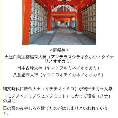
＜御祭神＞
天照白菊宝徳稲荷大神（アマテラスシラギクホウトクイナ
リノオオカミ）
日本古峰大神（ヤマトフルミネノオオカミ）
八意思兼大神（ヤココロオモイカネノオオカミ）
縄文時代に殷帝大王（イテテノヒミコ）が物部美万玉女尊
（モノノベノミノワヒメノミコト）
に命じて瓊名（ヌナ）
の里に
日の宮のみやしろを建てたのがはじまりといわれていま
す。