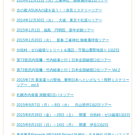
2014年11月11日（火）三峯神社 御眷属拝借1日ツアー
古の都 ASUKAの謎を追う！！奈良ミステリーツアー
2014年12月30日（火） 大祓 東京十社巡りツアー
2015年1月1日 福島 円明院 新年祈願ツアー
2015年1月20日（火） 新春 三峯神社 御眷属拝借ツアー
分杭峠・ゼロ磁場リトリート＆諏訪・守屋山麓聖地巡り 1泊2日
第73世武内宿禰・竹内睦泰と行く日本全国秘授口伝ツアー
第73世武内宿禰・竹内睦泰と行く日本全国秘授口伝ツアー Vol.2
2015年7月 黄泉還りの聖地 黎明日本へといざなう！熊野ミステリー
ツアー vol.6
札幌市内発着 洞爺湖1日バスツアー
2015年9月7日（月）～8日（火） 月山登拝1泊2日ツアー
2015年8月28日（金）～29日（土） 開運 分杭峠・ゼロ磁場1泊2日
2015年9月13日（日）～14日（月） 開運 伊豆1泊2日
奥井雅美Presents MEGAMI Project 叶神社・走水神社 日帰りバスツア