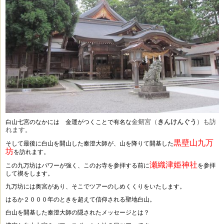
金剱宮（
きんけんぐう
）も訪
白山七宮のなかには 金運がつくことで有名な
れます。
黒壁山九万
そして最後に白山を開山した秦澄大師が、山を降りて開基した
坊
を訪れます。
瀬織津姫神社
この九万坊はパワーが強く、このお寺を参拝する前に
を参拝
して禊をします。
九万坊には奥宮があり、そこでツアーのしめくくりをいたします。
はるか２０００年のときを超えて信仰される聖地白山。
白山を開基した秦澄大師の隠されたメッセージとは？