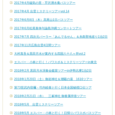
2017年4月磁気の里・芹沢湧水庵バスツアー
2017年4月 出雲ミステリーツアーvol.14
2017年6月8日（木）高尾山1日バスツアー
2017年6月松尾泰伸与論島沖縄コンサートツアー
2017年7月 四次元パーラー「あんでるせん」＆糸島聖地巡り1泊2日
2017年11月広島出雲4日間ツアー
大村真吾＆黒田月水が案内する四国八十八ヶ所vol.2
エスパー・小林と行く！パワスポ＆ミステリーツアーin東北
2018年2月 黒田月水演奏会鑑賞ツアーin伊勢志摩1泊2日
2018年1月20日（土）御岩神社＆潮騒の湯 1616ツアー
第73世武内宿禰・竹内睦泰と行く日本全国秘授口伝ツア
2018年2月21日（水） 三峯神社 御眷属拝借ツアー
2018年5月 出雲ミステリーツアー
2018年5月 エスパー・小林と行く！日帰りパワスポバスツアー