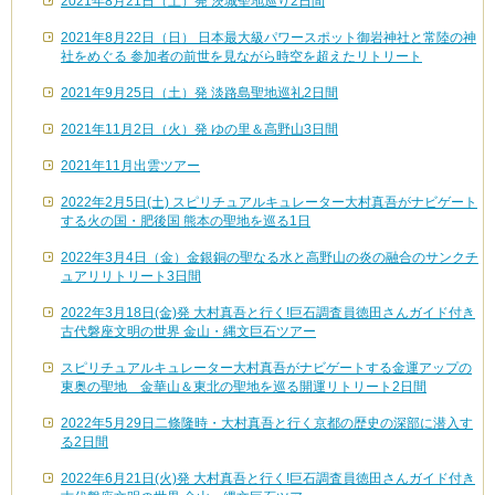
2021年8月21日（土）発 茨城聖地巡り2日間
2021年8月22日（日） 日本最大級パワースポット御岩神社と常陸の神
社をめぐる 参加者の前世を見ながら時空を超えたリトリート
2021年9月25日（土）発 淡路島聖地巡礼2日間
2021年11月2日（火）発 ゆの里＆高野山3日間
2021年11月出雲ツアー
2022年2月5日(土) スピリチュアルキュレーター大村真吾がナビゲート
する火の国・肥後国 熊本の聖地を巡る1日
2022年3月4日（金）金銀銅の聖なる水と高野山の炎の融合のサンクチ
ュアリリトリート3日間
2022年3月18日(金)発 大村真吾と行く!巨石調査員徳田さんガイド付き
古代磐座文明の世界 金山・縄文巨石ツアー
スピリチュアルキュレーター大村真吾がナビゲートする金運アップの
東奥の聖地 金華山＆東北の聖地を巡る開運リトリート2日間
2022年5月29日二條隆時・大村真吾と行く京都の歴史の深部に潜入す
る2日間
2022年6月21日(火)発 大村真吾と行く!巨石調査員徳田さんガイド付き