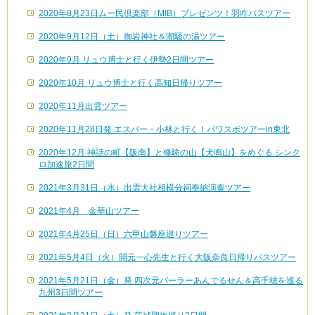
2020年8月23日ムー民倶楽部（MIB）プレゼンツ！羽咋バスツアー
2020年9月12日（土）御岩神社＆潮騒の湯ツアー
2020年9月 リュウ博士と行く伊勢2日間ツアー
2020年10月 リュウ博士と行く高知日帰りツアー
2020年11月出雲ツアー
2020年11月28日発 エスパー・小林と行く！パワスポツアーin東北
2020年12月 神話の町【阪南】と修験の山【犬鳴山】をめぐる シンク
ロ加速旅2日間
2021年3月31日（水）出雲大社相模分祠奉納演奏ツアー
2021年4月 金華山ツアー
2021年4月25日（日）六甲山磐座巡りツアー
2021年5月4日（火）開元一心先生と行く大阪奈良日帰りバスツアー
2021年5月21日（金）発 四次元パーラーあんでるせん＆高千穂を巡る
九州3日間ツアー