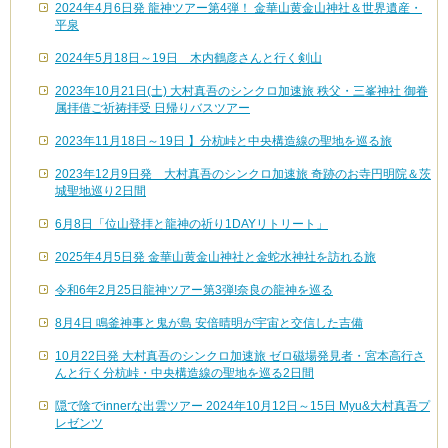
2024年4月6日発 龍神ツアー第4弾！ 金華山黄金山神社＆世界遺産・
平泉
2024年5月18日～19日 木内鶴彦さんと行く剣山
2023年10月21日(土) 大村真吾のシンクロ加速旅 秩父・三峯神社 御眷
属拝借ご祈祷拝受 日帰りバスツアー
2023年11月18日～19日 】分杭峠と中央構造線の聖地を巡る旅
2023年12月9日発 大村真吾のシンクロ加速旅 奇跡のお寺円明院＆茨
城聖地巡り2日間
6月8日「位山登拝と龍神の祈り1DAYリトリート」
2025年4月5日発 金華山黄金山神社と金蛇水神社を訪れる旅
令和6年2月25日龍神ツアー第3弾!奈良の龍神を巡る
8月4日 鳴釜神事と鬼が島 安倍晴明が宇宙と交信した吉備
10月22日発 大村真吾のシンクロ加速旅 ゼロ磁場発見者・宮本高行さ
んと行く分杭峠・中央構造線の聖地を巡る2日間
隠で陰でinnerな出雲ツアー 2024年10月12日～15日 Myu&大村真吾プ
レゼンツ