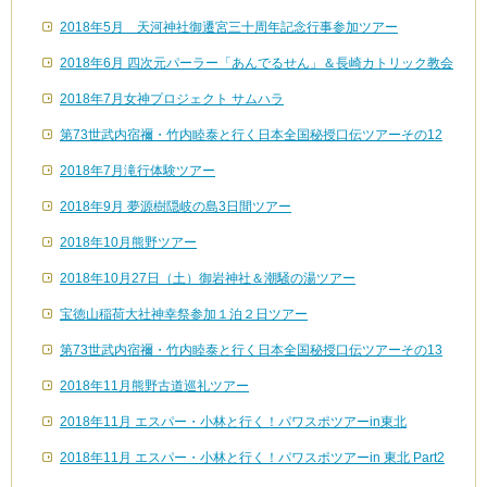
2018年5月 天河神社御遷宮三十周年記念行事参加ツアー
2018年6月 四次元パーラー「あんでるせん」＆長崎カトリック教会
2018年7月女神プロジェクト サムハラ
第73世武内宿禰・竹内睦泰と行く日本全国秘授口伝ツアーその12
2018年7月滝行体験ツアー
2018年9月 夢源樹隠岐の島3日間ツアー
2018年10月熊野ツアー
2018年10月27日（土）御岩神社＆潮騒の湯ツアー
宝徳山稲荷大社神幸祭参加１泊２日ツアー
第73世武内宿禰・竹内睦泰と行く日本全国秘授口伝ツアーその13
2018年11月熊野古道巡礼ツアー
2018年11月 エスパー・小林と行く！パワスポツアーin東北
2018年11月 エスパー・小林と行く！パワスポツアーin 東北 Part2