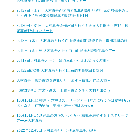
古代磐座文明の世界 金山・縄文巨石ツアー
8月27日（土） 大村真吾が案内する北近畿聖地巡礼 元伊勢伝承の大
江～丹後半島 倭姫命御巡幸の軌跡を辿る1日
8月30日～31日 大村真吾＆作宮司と行く！天河大弁財天・吉野 松
尾泰伸野外コンサート
9月8日（木） 大村真吾と行く白山登拝直前 能登半島・珠洲鎮魂の旅
9月9日（金）発 大村真吾と行く白山山登拝＆能登半島ツアー
9月17日大村真吾と行く 出羽三山～生まれ変わりの旅～
9月22日(木)発 大村真吾と行く!巨石調査員徳田＆鵜飼
大村真吾 熊野古道を巡礼いたします～鎮魂と昇華の旅～
【熊野巡礼】本宮・新宮・玉置～古道を歩く大村と出会う
10月15日(土) 神戸・ 六甲ミステリーツアー (どこに行くかは秘密)★カ
タカムナ・神功皇后・空海・源平・南北朝etc★
10月16日(日) 淡路島の磐座(いわくら)・秘境を堪能するミステリーツ
アーby大村真吾
2022年12月3日 大村真吾と行く伊豆半島聖地巡礼