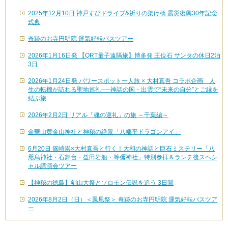
2025年12月10日 神戸すぴドライブ&祈りの架け橋 震災復興30年記念
式典
奇跡のお寺円明院 運気好転バスツアー
2026年1月16日発 【QRT量子遠隔旅】博多発 王位石 サンタの休日2泊
3日
2026年1月24日発 パワースポット一人旅 × 大村真吾 コラボ企画 人
生の転機が訪れる聖地巡礼──神話の国・出雲で“未来の自分”とご縁を
結ぶ旅
2026年2月2日 リアル「魂の巡礼」の旅 ～千葉編～
金華山黄金山神社と神秘の絶景「八幡平ドラゴンアイ」
6月20日 篠崎崇×大村真吾と行く！大和の神話と巨石ミステリー「八
咫烏神社・石舞台・益田岩船・等彌神社」特別参拝＆ランチ後スペシ
ャル講演会ツアー
【神秘の徳島】剣山大祭とソロモン伝説を追う 3日間
2026年8月2日（日）＜鳳凰祭＞ 奇跡のお寺円明院 運気好転バスツア
ー