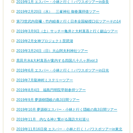
2019年1月 エスパー・小林と行く！パワスポツアーin奈良
2019年2月20日（水） 三峯神社 御眷属拝借ツアー
第73世武内宿禰・竹内睦泰と行く日本全国秘授口伝ツアーその14
2019年3月9日（土）サッチー亀井と大村真吾と行く鋸山ツアー
2019年2月女神プロジェクト琵琶湖
2019年3月24日（日）大山阿夫利神社ツアー
黒田月水&大村真吾が案内する四国八十八ヶ所vol.3
2019年6月 エスパー・小林と行く！パワスポツアーin日光
2019年7月龍神村ミステリーツアー
2019年8月4日 福島円明院早朝参拝ツアー
2019年9月 夢源樹隠岐の島3日間ツアー
2019年10月 夢源樹エスパー・小林と行く隠岐の島3日間ツアー
2019年11月 内なる神と繋がる諏訪大社巡り
2019年11月16日発 エスパー・小林と行く！パワスポツアーin東北