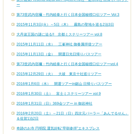
ー
第73世武内宿禰・竹内睦泰と行く日本全国秘授口伝ツアー Vol.3
2015年11月3日(火）～5日（木） 霧島の聖地を巡る2泊3日
大丹波王国の謎に迫る!! 京都ミステリーツアー vol.8
2015年11月11日（水） 三峯神社 御眷属拝借ツアー
2015年11月13日（金） 開運日光日帰りバスツアー
第73世武内宿禰・竹内睦泰と行く日本全国秘授口伝ツアーvol.4
2015年12月29日（火） 大祓 東京十社巡りツアー
2016年1月6日（水） 開運ツアーin鋸山 日帰りバスツアー
2016年1月30日（土） 富士ミステリーツアー vol.9
2016年1月31日（日）369会ツアー in 御岩神社
2016年2月20日（土）～21日（日）四次元パーラー「あんでるせん」
＆佐賀1泊2日
奇跡のお寺 円明院 運気好転“早朝参拝”エキスプレス