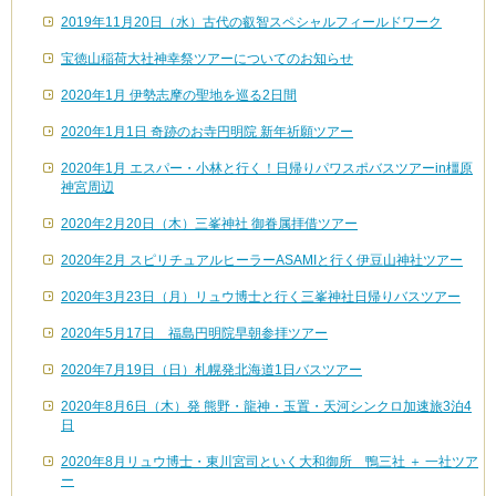
2019年11月20日（水）古代の叡智スペシャルフィールドワーク
宝徳山稲荷大社神幸祭ツアーについてのお知らせ
2020年1月 伊勢志摩の聖地を巡る2日間
2020年1月1日 奇跡のお寺円明院 新年祈願ツアー
2020年1月 エスパー・小林と行く！日帰りパワスポバスツアーin橿原
神宮周辺
2020年2月20日（木）三峯神社 御眷属拝借ツアー
2020年2月 スピリチュアルヒーラーASAMIと行く伊豆山神社ツアー
2020年3月23日（月）リュウ博士と行く三峯神社日帰りバスツアー
2020年5月17日 福島円明院早朝参拝ツアー
2020年7月19日（日）札幌発北海道1日バスツアー
2020年8月6日（木）発 熊野・龍神・玉置・天河シンクロ加速旅3泊4
日
2020年8月リュウ博士・東川宮司といく大和御所 鴨三社 ＋ 一社ツア
ー