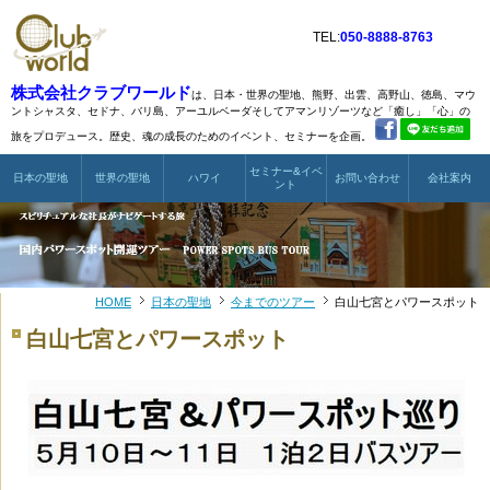
TEL:
050-8888-8763
株式会社クラブワールド
は、日本・世界の聖地、熊野、出雲、高野山、徳島、マウ
ントシャスタ、
セドナ、バリ島、アーユルベーダそしてアマンリゾーツなど
「癒し」「心」の
旅をプロデュース。歴史、魂の成長のためのイベント、セミナーを企画。
セミナー&イベ
日本の聖地
世界の聖地
ハワイ
お問い合わせ
会社案内
ント
HOME
日本の聖地
今までのツアー
白山七宮とパワースポット
白山七宮とパワースポット