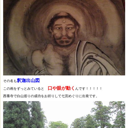
釈迦出山図
その名も
口や眼が動く
この画をずっとみていると
んです！！！！！
西養寺で白山巡りの成功をお祈りして七宮めぐりに出発です。