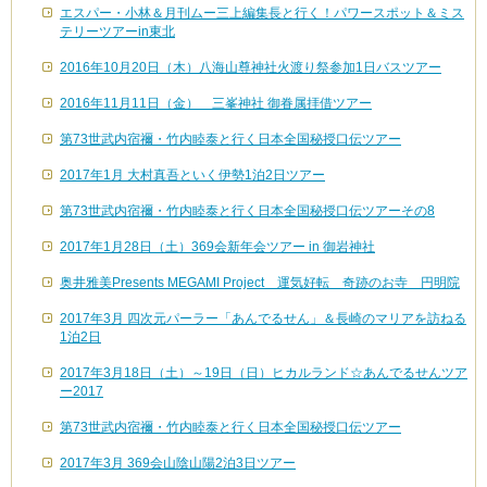
エスパー・小林＆月刊ムー三上編集長と行く！パワースポット＆ミス
テリーツアーin東北
2016年10月20日（木）八海山尊神社火渡り祭参加1日バスツアー
2016年11月11日（金） 三峯神社 御眷属拝借ツアー
第73世武内宿禰・竹内睦泰と行く日本全国秘授口伝ツアー
2017年1月 大村真吾といく伊勢1泊2日ツアー
第73世武内宿禰・竹内睦泰と行く日本全国秘授口伝ツアーその8
2017年1月28日（土）369会新年会ツアー in 御岩神社
奥井雅美Presents MEGAMI Project 運気好転 奇跡のお寺 円明院
2017年3月 四次元パーラー「あんでるせん」＆長崎のマリアを訪ねる
1泊2日
2017年3月18日（土）～19日（日）ヒカルランド☆あんでるせんツア
ー2017
第73世武内宿禰・竹内睦泰と行く日本全国秘授口伝ツアー
2017年3月 369会山陰山陽2泊3日ツアー