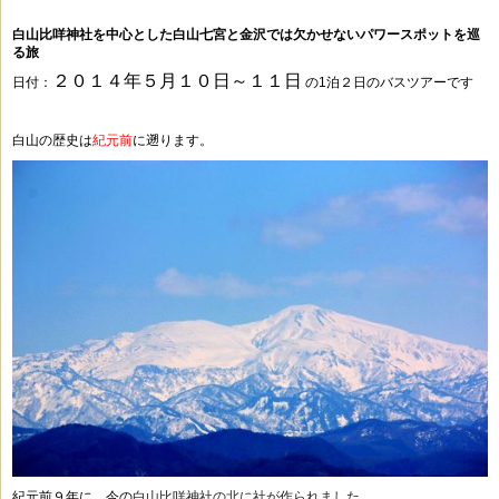
白山比咩神社を中心とした白山七宮と金沢では欠かせないパワースポットを巡
る旅
２０１４年５月１０日～１１日
日付：
の1泊２日のバスツアーです
白山の歴史は
紀元前
に遡ります。
紀元前９年に 今の
白山比咩神社の北に社が作られました。