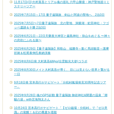
11月17日(日)大村真吾とリアル魂の巡礼 六甲山磐座・神戸聖地巡りミ
ステリーツアー
2025年7月15日～17日 量子遠隔旅 剣山と阿波の聖地へ 2泊3日
2025年7月5日〜7日量子遠隔旅 北の聖地 洞爺湖・虻田神社・フゴ
ッペ遺跡＆十勝 2泊3日
2025年6月21日～22日天磐座大神宮と厳島神社・弥山をめぐる 〜神々
の息吹にふれる旅〜
2025年6月29日【量子遠隔旅】和歌山 福勝寺～動く馬頭観音～護摩
祈祷＆松尾泰伸氏奉納演奏
2025年8月6日発 大村真吾&Myu(出雲観光大使)コラボ
2025年8月30日メイと大村真吾が導く、 目には見えない世界と繋がる
一日
9月18日発 宮本高行がナビゲート「分杭峠氣場発見30周年記念ツア
ー」
2025年9月28日 魂のGPS起動 量子遠隔旅 御岩神社&開運の温泉「潮
騒の湯」with言海翔太さん
10月24日 宮本高行がナビゲート「【ゼロ磁場・分杭峠」で『ゼロ意
識』の覚醒！＆幻の蕎麦を堪能