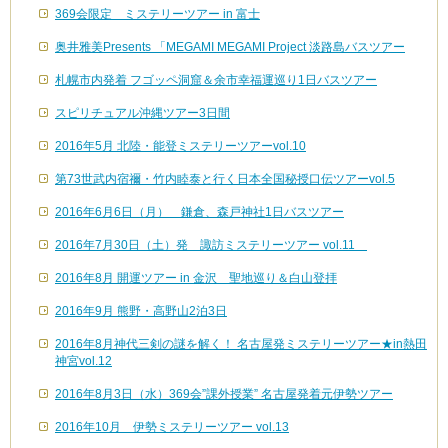
369会限定 ミステリーツアー in 富士
奥井雅美Presents 「MEGAMI MEGAMI Project 淡路島バスツアー
札幌市内発着 フゴッペ洞窟＆余市幸福運巡り1日バスツアー
スピリチュアル沖縄ツアー3日間
2016年5月 北陸・能登ミステリーツアーvol.10
第73世武内宿禰・竹内睦泰と行く日本全国秘授口伝ツアーvol.5
2016年6月6日（月） 鎌倉、森戸神社1日バスツアー
2016年7月30日（土）発 諏訪ミステリーツアー vol.11
2016年8月 開運ツアー in 金沢 聖地巡り＆白山登拝
2016年9月 熊野・高野山2泊3日
2016年8月神代三剣の謎を解く！ 名古屋発ミステリーツアー★in熱田
神宮vol.12
2016年8月3日（水）369会”課外授業” 名古屋発着元伊勢ツアー
2016年10月 伊勢ミステリーツアー vol.13