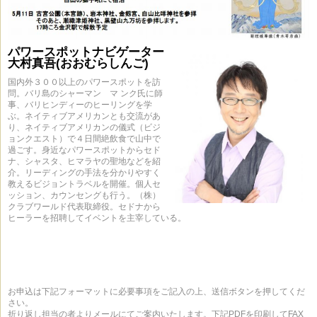
パワースポットナビゲーター
大村真吾(おおむらしんご)
国内外３００以上のパワースポットを訪
問。バリ島のシャーマン マ ンク氏に師
事、バリヒンディーのヒーリングを学
ぶ。ネイティブアメリカンとも交流があ
り、ネイティブアメリカンの儀式（ビジ
ョンクエスト）で４日間絶飲食で山中で
過ごす。身近なパワースポットからセド
ナ、シャスタ、ヒマラヤの聖地などを紹
介。リーディングの手法を分かりやすく
教えるビジョントラベルを開催。個人セ
ッション、カウンセングも行う。（株）
クラブワールド代表取締役。セドナから
ヒーラーを招聘してイベントを主宰している。
お申込は下記フォーマットに必要事項をご記入の上、送信ボタンを押してくだ
さい。
折り返し担当の者よりメールにてご案内いたします。下記PDFを印刷してFAX