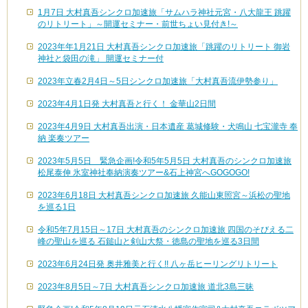
1月7日 大村真吾シンクロ加速旅「サムハラ神社元宮・八大龍王 跳躍
のリトリート」～開運セミナー・前世ちょい見付き!～
2023年年1月21日 大村真吾シンクロ加速旅「跳躍のリトリート 御岩
神社と袋田の滝」 開運セミナー付
2023年立春2月4日～5日シンクロ加速旅「大村真吾流伊勢参り」
2023年4月1日発 大村真吾と行く！ 金華山2日間
2023年4月9日 大村真吾出演・日本遺産 葛城修験・犬鳴山 七宝瀧寺 奉
納 楽奏ツアー
2023年5月5日 緊急企画!令和5年5月5日 大村真吾のシンクロ加速旅
松尾泰伸 氷室神社奉納演奏ツアー&石上神宮へGOGOGO!
2023年6月18日 大村真吾シンクロ加速旅 久能山東照宮～浜松の聖地
を巡る1日
令和5年7月15日～17日 大村真吾のシンクロ加速旅 四国のそびえる二
峰の聖山を巡る 石鎚山と剣山大祭・徳島の聖地を巡る3日間
2023年6月24日発 奥井雅美と行く!! 八ヶ岳ヒーリングリトリート
2023年8月5日～7日 大村真吾シンクロ加速旅 道北3島三昧