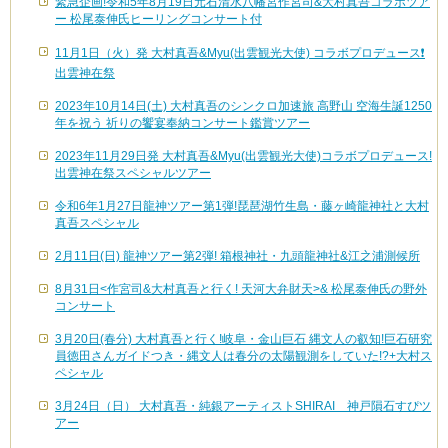
緊急企画!令和5年8月19日元石清水八幡宮作宮司&大村真吾コラボツア
ー 松尾泰伸氏ヒーリングコンサート付
11月1日（火）発 大村真吾&Myu(出雲観光大使) コラボプロデュース❗️
出雲神在祭
2023年10月14日(土) 大村真吾のシンクロ加速旅 高野山 空海生誕1250
年を祝う 祈りの饗宴奉納コンサート鑑賞ツアー
2023年11月29日発 大村真吾&Myu(出雲観光大使)コラボプロデュース!
出雲神在祭スペシャルツアー
令和6年1月27日龍神ツアー第1弾!琵琶湖竹生島・藤ヶ崎龍神社と大村
真吾スペシャル
2月11日(日) 龍神ツアー第2弾! 箱根神社・九頭龍神社&江之浦測候所
8月31日<作宮司&大村真吾と行く! 天河大弁財天>& 松尾泰伸氏の野外
コンサート
3月20日(春分) 大村真吾と行く!岐阜・金山巨石 縄文人の叡知!巨石研究
員徳田さんガイドつき・縄文人は春分の太陽観測をしていた!?+大村ス
ペシャル
3月24日（日） 大村真吾・純銀アーティストSHIRAI 神戸隕石すぴツ
アー