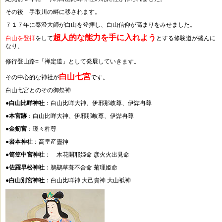
その後 手取川の畔に移されます。
７１７年に秦澄大師が白山を登拝し、白山信仰が高まりをみせました。
超人的な能力を手に入れよう
白山を登拝
をして
とする修験道が盛んに
なり、
修行登山路=「禅定道」として発展していきます。
白山七宮
その中心的な神社が
です。
白山七宮とのその御祭神
●
白山比咩神社
：白山比咩大神、伊邪那岐尊、伊弉冉尊
●
本宮跡
：白山比咩大神、伊邪那岐尊、伊弉冉尊
●
金剱宮
：瓊々杵尊
●
岩本神社
：高皇産靈神
●
笥笠中宮神社
： 木花開耶姫命 彦火火出見命
●
佐羅早松神社
：鵜鷀草葺不合命 菊理姫命
●
白山別宮神社
：白山比咩神 大己貴神 大山祇神