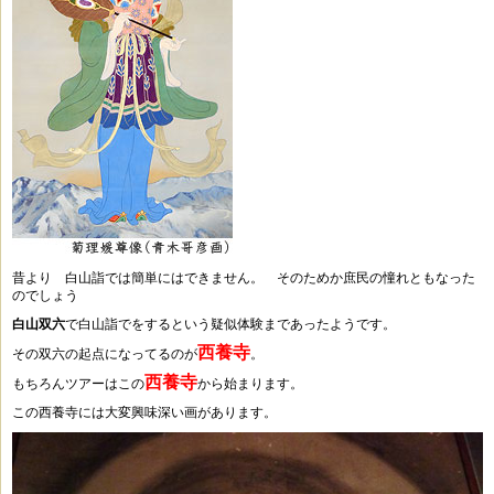
昔より 白山詣では簡単にはできません。 そのためか庶民の憧れともなった
のでしょう
白山双六
で白山詣でをするという疑似体験まであったようです。
西養寺
その双六の起点になってるのが
。
西養寺
もちろんツアーはこの
から始まります。
この西養寺には大変興味深い画があります。