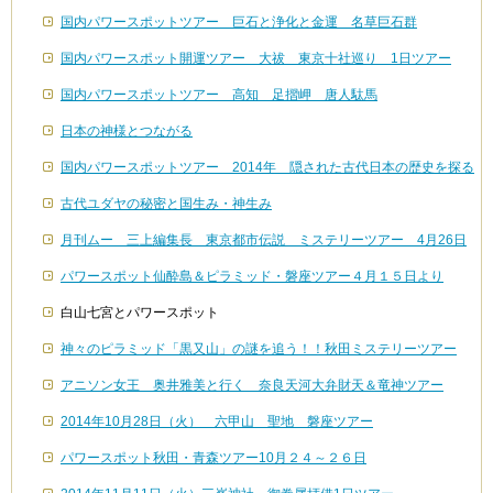
国内パワースポットツアー 巨石と浄化と金運 名草巨石群
国内パワースポット開運ツアー 大祓 東京十社巡り 1日ツアー
国内パワースポットツアー 高知 足摺岬 唐人駄馬
日本の神様とつながる
国内パワースポットツアー 2014年 隠された古代日本の歴史を探る
古代ユダヤの秘密と国生み・神生み
月刊ムー 三上編集長 東京都市伝説 ミステリーツアー 4月26日
パワースポット仙酔島＆ピラミッド・磐座ツアー４月１５日より
白山七宮とパワースポット
神々のピラミッド「黒又山」の謎を追う！！秋田ミステリーツアー
アニソン女王 奥井雅美と行く 奈良天河大弁財天＆竜神ツアー
2014年10月28日（火） 六甲山 聖地 磐座ツアー
パワースポット秋田・青森ツアー10月２４～２６日