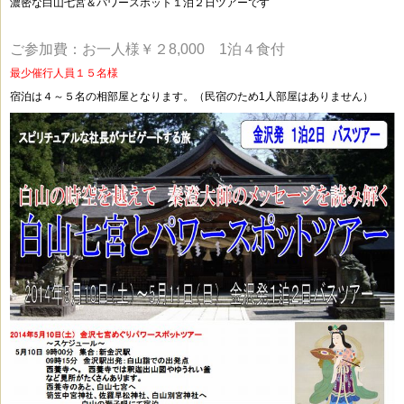
濃密な白山七宮＆パワースポット１泊２日ツアーです
ご参加費：お一人様￥２8,000 1泊４食付
最少催行人員１５名様
宿泊は４～５名の相部屋となります。（民宿のため1人部屋はありません）