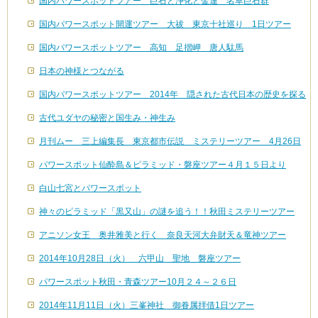
国内パワースポットツアー 巨石と浄化と金運 名草巨石群
国内パワースポット開運ツアー 大祓 東京十社巡り 1日ツアー
国内パワースポットツアー 高知 足摺岬 唐人駄馬
日本の神様とつながる
国内パワースポットツアー 2014年 隠された古代日本の歴史を探る
古代ユダヤの秘密と国生み・神生み
月刊ムー 三上編集長 東京都市伝説 ミステリーツアー 4月26日
パワースポット仙酔島＆ピラミッド・磐座ツアー４月１５日より
白山七宮とパワースポット
神々のピラミッド「黒又山」の謎を追う！！秋田ミステリーツアー
アニソン女王 奥井雅美と行く 奈良天河大弁財天＆竜神ツアー
2014年10月28日（火） 六甲山 聖地 磐座ツアー
パワースポット秋田・青森ツアー10月２４～２６日
2014年11月11日（火）三峯神社 御眷属拝借1日ツアー