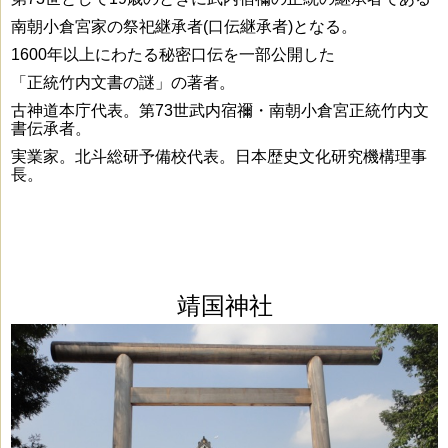
南朝小倉宮家の
祭祀継承者(口伝継承者)となる。
1600年以上にわたる秘密口伝を一部公開した
「正統竹内文書の謎」
の著者。
古神道本庁代表。
第73世武内宿禰・南朝小倉宮正統
竹内文
書伝承者。
実業家。
北斗総研予備校代表。
日本歴史文化
研究機構理事
長。
靖国神社