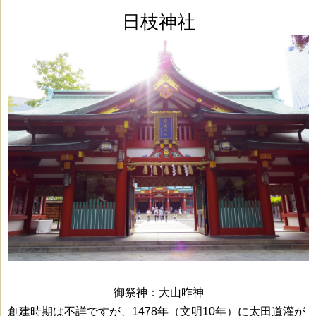
日枝神社
御祭神：大山
咋神
創建時期は不詳ですが、1478年（文明10年）に太田道灌が