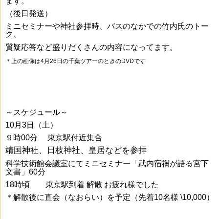
ます。
（後日発送）
ミニセミナーや神社参拝時、バスのなかでの竹内氏のトー
ク、
質疑応答など
盛りだくさんの内容になってます。
＊上の画像は4月26日の千葉ツアーのときのDVD
です
～スケジュール～
10月3日（土）
９時00分 東京駅付近集合
靖国神社、日枝神社、皇居などを参拝
科学技術館会議室にてミニセミナー
「武内宿禰が語る宮下
文書」60分
18時頃 東京駅到着 解散 お疲れ様でした
＊解散後に直会（なおらい）を予定（先着10名様 \10,000）