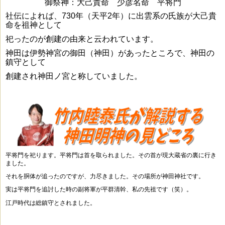
御祭神：大己貴命 少彦名命 平将門
社伝によれば、730年（天平2年）に出雲系の氏族が
大己貴
命を祖神として
祀ったのが創建の由来と云われています。
神田は伊勢神宮の御田（神田）
があったところで、神田の
鎮守として
創建され神田ノ宮と称していました。
平将門を祀ります。平将門は首を取られました。その首が現大蔵省の裏に行き
ました。
それを胴体が追ったのですが、力尽きました。その場所が神田神社です。
実は平将門を追討した時の副将軍が平群清幹、私の先祖です（笑）。
江戸時代は総鎮守とされました。