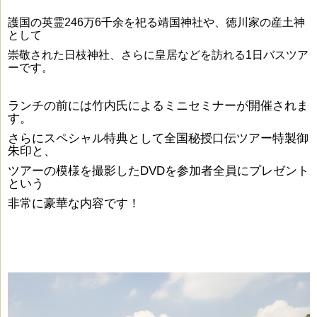
護国の英霊246万6千余
を祀る
靖国神社や、徳川家の産土神
として
崇敬された
日枝神社、さらに皇居などを訪れる1日バスツア
ーです。
ランチの前には竹内氏によるミニセミナーが
開催されま
す。
さらにスペシャル特典として全国秘授口伝ツアー特製御
朱印と、
ツアーの模様を撮影したDVDを
参加者全員にプレゼント
という
非常に豪華な内容です！