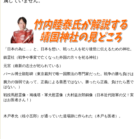
属していません。
「日本の為に…」と、日本を想い、戦った人を祀り後世に伝えるための神社。
鎮霊社（戦争や事変で亡くなった外国の方々を祀る神社）
元宮（維新の志士が祀られている）
パール博士顕彰碑（東京裁判で唯一国際法の専門家だった。戦争の勝ち負けは
腕力の強弱であって、正義による善悪ではない。勝ったら正義、負けたら悪で
はない。）
戦歿馬慰霊像・鳩魂塔・軍犬慰霊像（大村益次郎銅像（日本近代陸軍の父！実
はお医者さん！）
木戸孝允（桂小五郎）が通っていた道場跡に作られた（木戸も医者）。