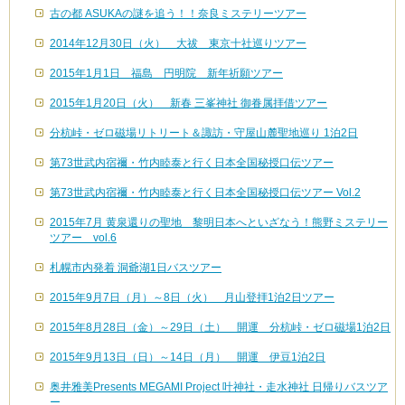
古の都 ASUKAの謎を追う！！奈良ミステリーツアー
2014年12月30日（火） 大祓 東京十社巡りツアー
2015年1月1日 福島 円明院 新年祈願ツアー
2015年1月20日（火） 新春 三峯神社 御眷属拝借ツアー
分杭峠・ゼロ磁場リトリート＆諏訪・守屋山麓聖地巡り 1泊2日
第73世武内宿禰・竹内睦泰と行く日本全国秘授口伝ツアー
第73世武内宿禰・竹内睦泰と行く日本全国秘授口伝ツアー Vol.2
2015年7月 黄泉還りの聖地 黎明日本へといざなう！熊野ミステリー
ツアー vol.6
札幌市内発着 洞爺湖1日バスツアー
2015年9月7日（月）～8日（火） 月山登拝1泊2日ツアー
2015年8月28日（金）～29日（土） 開運 分杭峠・ゼロ磁場1泊2日
2015年9月13日（日）～14日（月） 開運 伊豆1泊2日
奥井雅美Presents MEGAMI Project 叶神社・走水神社 日帰りバスツア
ー