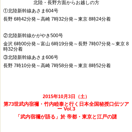
北陸・長野方面からお越しの方
①北陸新幹線あさま604号
長野 6時42分発～高崎 7時32分発～東京 8時24分着
②北陸新幹線かがやき500号
金沢 6時00分発～富山 6時19分発～長野 7時07分発～東京 8
時32分着
③北陸新幹線あさま606号
長野 7時10分発～高崎 7時58分発～東京 8時52分着
2
015年10月3日（土）
第73世武内宿禰・竹内睦泰と行く日本全国秘授口伝ツア
ー Vol.3
「
武内宿禰
が語る」於
帝都・東京と江戸の謎