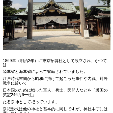
1869年（明治2年）に東京招魂社として設立され、かつて
は
陸軍省と海軍省によって
管轄されていました。
江戸時代末期から昭和に掛けて起こった事件や内戦、対外
戦争に於いて
日本国のために戦った軍人、兵士、民間人などを「護国の
英霊246万6千柱」
たる祭神として祀っています。
祭祀形式は他の神社と基本的に同じですが、神社本庁には