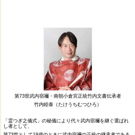
第73世武内宿禰・南朝小倉宮正統竹内文書伝承者
竹内睦泰（たけうちむつひろ）
「霊つぎ之儀式」の秘儀により代々武内宿禰を継ぐ選ばれ
し者として、
第73世として19歳のときに武内宿禰の正統の継承者である