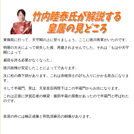
東御苑に行って、天守閣の上に登りましょう。ここに徳川将軍がいたのです。
明暦の大火によって焼失した後、再建されませんでした。それは「もはや天守
閣によって
威容を誇る必要がなくなった」
徳川政権が安定したことによってであります。
次に松の廊下跡があります。これは赤穂浪士の討ち入りにかかる原点になりま
す。
そして半蔵門。実は、天皇皇后両陛下はこの半蔵門からお出になります。
これは正面に伊賀忍者の棟梁・服部半蔵の屋敷があったので半蔵門と呼ばれた
のです。
皇居の外には楠正成像と和気清麻呂の銅像があります。