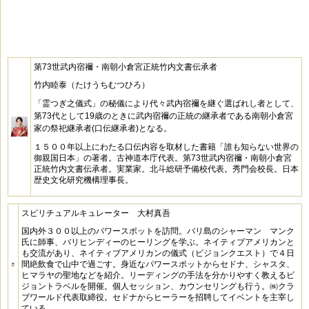
第73世武内宿禰・南朝小倉宮正統竹内文書伝承者
竹内睦泰（たけうちむつひろ）
「霊つぎ之儀式」の秘儀により代々武内宿禰を継ぐ選ばれし者として、
第73代として19歳のときに武内宿禰の正統の継承者である南朝小倉宮
家の祭祀継承者(口伝継承者)となる。
１５００年以上にわたる口伝内容を取材した書籍「誰も知らない世界の
御親国日本」の著者。古神道本庁代表。第73世武内宿禰・南朝小倉宮
正統竹内文書伝承者。実業家。北斗総研予備校代表。秀門会校長。日本
歴史文化研究機構理事長。
スピリチュアルキュレーター 大村真吾
国内外３００以上のパワースポットを訪問。バリ島のシャーマン マンク
氏に師事、バリヒンディーのヒーリングを学ぶ。ネイティブアメリカンと
も交流があり、ネイティブアメリカンの儀式（ビジョンクエスト）で４日
間絶飲食で山中で過ごす。身近なパワースポットからセドナ、シャスタ、
ヒマラヤの聖地などを紹介。リーディングの手法を分かりやすく教えるビ
ジョントラベルを開催。個人セッション、カウンセリングも行う。㈱クラ
ブワールド代表取締役。セドナからヒーラーを招聘してイベントを主宰し
ている。