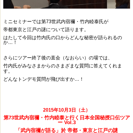
ミニセミナーでは第73世武内宿禰・竹内睦泰氏が
帝都東京と江戸の謎
について
語ります。
はたして今回は竹内氏の口からどんな秘密が語られるの
か…！
さらにツアー終了後の直会（なおらい）の場では、
竹内氏がみなさまからの
さまざまな質問に答えてくれま
す。
どんなトンデモ質問が飛び出すか…！
2
015年10月3日（土）
第73世武内宿禰・竹内睦泰と行く日本全国秘授口伝ツア
ー Vol.3
「
武内宿禰
が語る」於
帝都・東京と江戸の謎