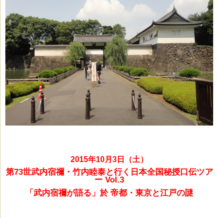
2
015年10月3日（土）
第73世武内宿禰・竹内睦泰と行く日本全国秘授口伝ツア
ー Vol.3
「
武内宿禰
が語る」於
帝都・東京と江戸の謎