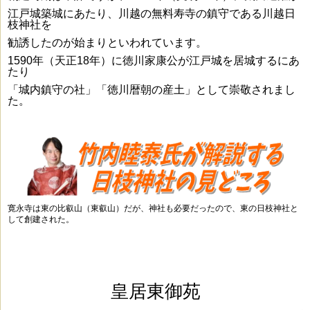
江戸城築城にあたり、川越の無料寿寺の鎮守である川越日
枝神社を
勧誘したのが始まりといわれています。
1590年（天正18年）に徳川家康公が江戸城を居城するにあ
たり
「城内鎮守の社」「徳川暦朝の産土」として崇敬されまし
た。
寛永寺は東の比叡山（東叡山）だが、神社も必要だったので、東の日枝神社と
して創建された。
皇居東御苑