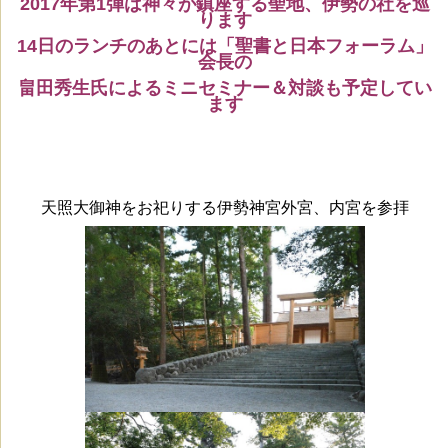
2017年第1弾は神々が鎮座する聖地、伊勢の社を巡
ります
14日のランチのあとには「聖書と日本フォーラム」
会長の
畠田秀生氏によるミニセミナー＆対談も予定してい
ます
天照大御神をお祀りする伊勢神宮外宮、内宮を参拝