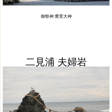
御祭神:豊受
大神
二見浦 夫婦岩