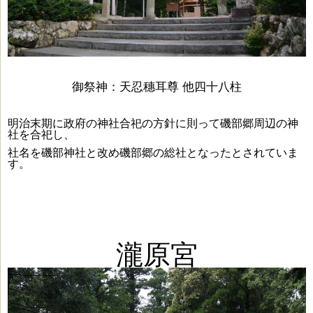
御祭神：
天忍穗耳尊 他四十八柱
明治末期に政府の神社合祀の方針に則って磯部郷周辺の神
社を合祀し、
社名を磯部神社と改め磯部郷の総社となったとされていま
す。
瀧原宮