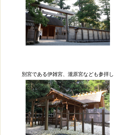
別宮である伊雑宮、瀧原宮なども参拝し