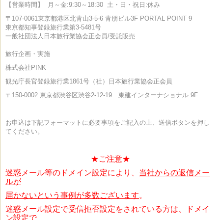
【営業時間】
月～金:9:30～18:30
土・日・祝日:休み
〒107-0061
東京都港区北青山3-5-6 青朋ビル3F PORTAL POINT 9
東京都知事登録旅行業第3-5481号
一般社団法人日本旅行業協会正会員/受託販売
旅行企画・実施
株式会社PINK
観光庁長官登録旅行業1861号（社）日本旅行業協会正会員
〒150-0002
東京都渋谷区渋谷2-12-19 東建インターナショナル 9F
お申込は下記フォーマットに必要事項をご記入の上、送信ボタンを押し
てください。
★ご注意★
迷惑メール等のドメイン設定により、
当社からの返信メー
ルが
届かないという事例が
多数ございます
。
迷惑メール設定で受信拒否設定をされている方は、ドメイ
ン設定で