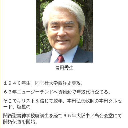
畠田秀生
１９４０年生。同志社大学西洋史専攻。
６３年ニュージーランドへ貨物船で無銭旅行企てる。
そこでキリストを信じて翌年、本田弘慈牧師の本田クルセ
ード、塩屋の
関西聖書神学校聴講生を経て６５年大阪中ノ島公会堂にて
開拓伝道を開始。