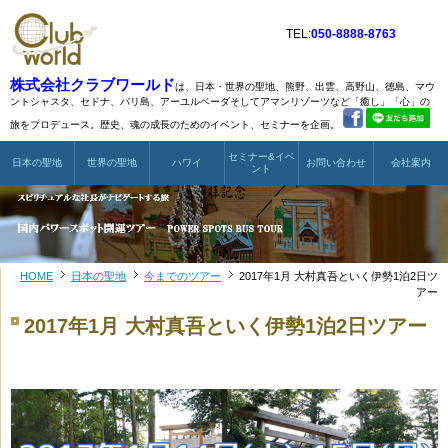
TEL:
050-8888-8763
株式会社クラブワールド
は、日本・世界の聖地、熊野、出雲、高野山、徳島、マウ
ントシャスタ、
セドナ、バリ島、アーユルベーダそしてアマンリゾーツなど
「癒し」「心」の
旅をプロデュース。歴史、魂の成長のためのイベント、セミナーを企画。
セミナー&イベ
日本の聖地
世界の聖地
ハワイ
お問い合わせ
会社案内
ント
HOME
日本の聖地
今までのツアー
2017年1月 大村真吾といく伊勢1泊2日ツ
アー
2017年1月 大村真吾といく伊勢1泊2日ツアー