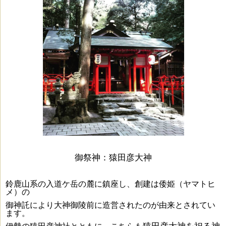
御祭神：
猿田彦大神
鈴鹿山系の入道ケ岳の麓に鎮座し、創建は倭姫（ヤマトヒ
メ）の
御神託により大神御陵前に造営されたのが由来とされてい
ます。