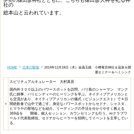
猿田彦大神を祀る神
伊勢の猿田彦神社とともに、こちらも
社の
総本山と云われています。
HOME
日本の聖地
2014年12月18日（木）金函玉鏡 小樽竜宮神社＆温泉＆開
運セミナー＆ヘミシンク
スピリチュアルキュレーター 大村真吾
国内外３００以上のパワースポットを訪問。バリ島のシャーマン マンク
氏に師事、バリヒンディーのヒーリングを学ぶ。ネイティブアメリカンと
も交流があり、ネイティブアメリカンの儀式（ビジョンクエスト）で４日
間絶飲食で山中で過ごす。身近なパワースポットからセドナ、シャスタ、
ヒマラヤの聖地などを紹介。リーディングの手法を分かりやすく教える
369会を 開催。個人セッション、カウンセリングも行う。㈱クラブワ
ールド代表取締役。セドナからヒーラーを招聘してイベントを主宰してい
る。