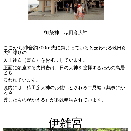
御祭神：
猿田彦大神
ここから沖合約700ｍ先に
鎮まっていると云われる
猿田彦
大神縁りの
興玉神石（霊石）をお祀りしています。
正面に鎮座する夫婦岩は、日の大神を遙拝するための鳥居
とも
云われています。
境内には、猿田彦大神のお使いとされる二見蛙（無事にか
える、
貸したものがかえる）が多数奉納されています
。
伊雑宮