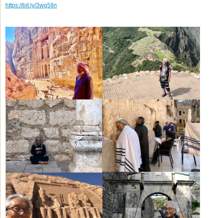
https://bit.ly/3wq5Iln