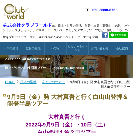
TEL:
050-8888-8763
株式会社クラブワールド
は、日本・世界の聖地、熊野、出雲、高野山、徳島、マウ
ントシャスタ、
セドナ、バリ島、アーユルベーダそしてアマンリゾーツなど
「癒し」「心」の
旅をプロデュース。歴史、魂の成長のためのイベント、セミナーを企画。
セミナー&イベ
日本の聖地
世界の聖地
ハワイ
お問い合わせ
会社案内
ント
HOME
日本の聖地
今までのツアー
9月9日（金）発 大村真吾と行く白山山登
拝＆能登半島ツアー
9月9日（金）発 大村真吾と行く白山山登拝＆
能登半島ツアー
大村真吾と行く
2022年9月9日（金）・10日（土）
白山登拝１泊２日ツアー