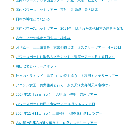
国内パワースポット開運ツアー 大祓 東京十社巡り 1日ツアー
国内パワースポットツアー 高知 足摺岬 唐人駄馬
日本の神様とつながる
国内パワースポットツアー 2014年 隠された古代日本の歴史を探る
古代ユダヤの秘密と国生み・神生み
月刊ムー 三上編集長 東京都市伝説 ミステリーツアー 4月26日
パワースポット仙酔島＆ピラミッド・磐座ツアー４月１５日より
白山七宮とパワースポット
神々のピラミッド「黒又山」の謎を追う！！秋田ミステリーツアー
アニソン女王 奥井雅美と行く 奈良天河大弁財天＆竜神ツアー
2014年10月28日（火） 六甲山 聖地 磐座ツアー
パワースポット秋田・青森ツアー10月２４～２６日
2014年11月11日（火）三峯神社 御眷属拝借1日ツアー
古の都 ASUKAの謎を追う！！奈良ミステリーツアー