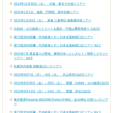
2014年12月30日（火） 大祓 東京十社巡りツアー
2015年1月1日 福島 円明院 新年祈願ツアー
2015年1月20日（火） 新春 三峯神社 御眷属拝借ツアー
分杭峠・ゼロ磁場リトリート＆諏訪・守屋山麓聖地巡り 1泊2日
第73世武内宿禰・竹内睦泰と行く日本全国秘授口伝ツアー
第73世武内宿禰・竹内睦泰と行く日本全国秘授口伝ツアー Vol.2
2015年7月 黄泉還りの聖地 黎明日本へといざなう！熊野ミステリー
ツアー vol.6
札幌市内発着 洞爺湖1日バスツアー
2015年9月7日（月）～8日（火） 月山登拝1泊2日ツアー
2015年8月28日（金）～29日（土） 開運 分杭峠・ゼロ磁場1泊2日
2015年9月13日（日）～14日（月） 開運 伊豆1泊2日
奥井雅美Presents MEGAMI Project 叶神社・走水神社 日帰りバスツア
ー
第73世武内宿禰・竹内睦泰と行く日本全国秘授口伝ツアー Vol.3