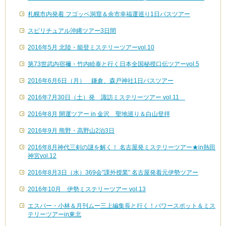
札幌市内発着 フゴッペ洞窟＆余市幸福運巡り1日バスツアー
スピリチュアル沖縄ツアー3日間
2016年5月 北陸・能登ミステリーツアーvol.10
第73世武内宿禰・竹内睦泰と行く日本全国秘授口伝ツアーvol.5
2016年6月6日（月） 鎌倉、森戸神社1日バスツアー
2016年7月30日（土）発 諏訪ミステリーツアー vol.11
2016年8月 開運ツアー in 金沢 聖地巡り＆白山登拝
2016年9月 熊野・高野山2泊3日
2016年8月神代三剣の謎を解く！ 名古屋発ミステリーツアー★in熱田
神宮vol.12
2016年8月3日（水）369会”課外授業” 名古屋発着元伊勢ツアー
2016年10月 伊勢ミステリーツアー vol.13
エスパー・小林＆月刊ムー三上編集長と行く！パワースポット＆ミス
テリーツアーin東北