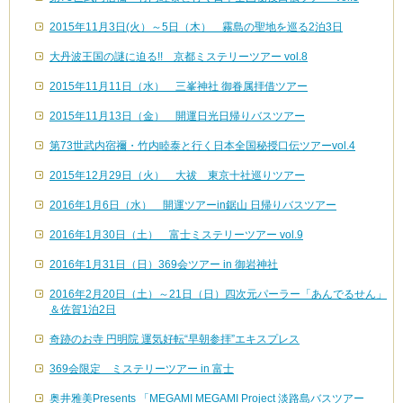
2015年11月3日(火）～5日（木） 霧島の聖地を巡る2泊3日
大丹波王国の謎に迫る!! 京都ミステリーツアー vol.8
2015年11月11日（水） 三峯神社 御眷属拝借ツアー
2015年11月13日（金） 開運日光日帰りバスツアー
第73世武内宿禰・竹内睦泰と行く日本全国秘授口伝ツアーvol.4
2015年12月29日（火） 大祓 東京十社巡りツアー
2016年1月6日（水） 開運ツアーin鋸山 日帰りバスツアー
2016年1月30日（土） 富士ミステリーツアー vol.9
2016年1月31日（日）369会ツアー in 御岩神社
2016年2月20日（土）～21日（日）四次元パーラー「あんでるせん」
＆佐賀1泊2日
奇跡のお寺 円明院 運気好転“早朝参拝”エキスプレス
369会限定 ミステリーツアー in 富士
奥井雅美Presents 「MEGAMI MEGAMI Project 淡路島バスツアー