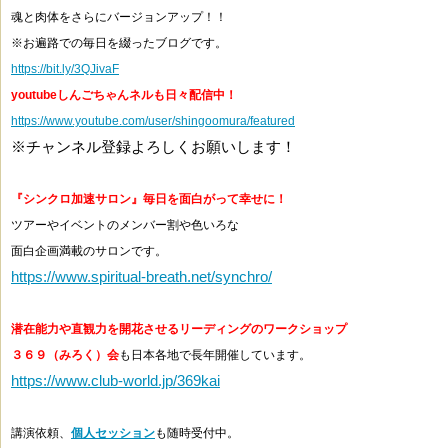
魂と肉体をさらにバージョンアップ！！
※お遍路での毎日を綴ったブログです。
https://bit.ly/3QJivaF
youtubeしんごちゃんネルも日々配信中！
https://www.youtube.com/user/shingoomura/featured
※チャンネル登録よろしくお願いします！
『シンクロ加速サロン』毎日を面白がって幸せに！
ツアーやイベントのメンバー割や色いろな
面白企画満載のサロンです。
https://www.spiritual-breath.net/synchro/
潜在能力や直観力を開花させるリーディングのワークショップ
３６９（みろく）会
も日本各地で長年開催しています。
https://www.club-world.jp/369kai
講演依頼、
個人セッション
も随時受付中。