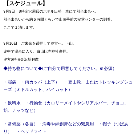
【スケジュール】
9月9日 8時金沢周辺のホテル出発 車にて別当出合へ。
別当出合いから約５時間くらいで山頂手前の安堂センターの到着。
ここで１泊します。
9月10日 ご来光を遥拝して奥宮へ。下山。
途中で温泉に入り、白山比売神社参拝。
夕方6時頃金沢駅解散
◆持ち物について◆(ご自分で用意してください。※必須）
・寝袋 ・雨カッパ（上下） ・登山靴、またはトレッキングシュ
ーズ（ミドルカット、ハイカット）
・飲料水 ・行動食（カロリーメイトやシリアルバー、チョコ、
飴、ナッツなど）
・常備薬（各自）・消毒や絆創膏などの緊急用 ・帽子（つばあ
り） ・ヘッドライト