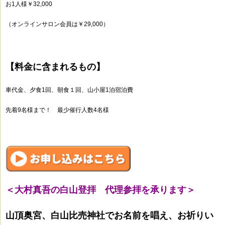
お1人様￥32,000
（オンラインサロン会員は￥29,000）
【料金に含まれるもの】
車代金、夕食1回、朝食１回、山小屋1泊宿泊費
先着9名様まで！ 最少催行人数4名様
＜大村真吾の白山登拝 代理参拝を承ります＞
山頂奥宮、白山比売神社でお名前を唱え、お祈りい