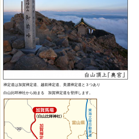
禅定道は加賀禅定道、越前禅定道、美濃禅定道と３つあり
白山比咩神社から始まる 加賀禅定道を登拝します。