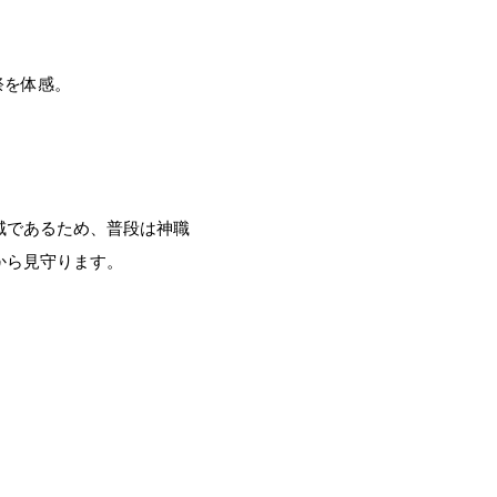
祭を体感。
域であるため、普段は神職
から見守ります。