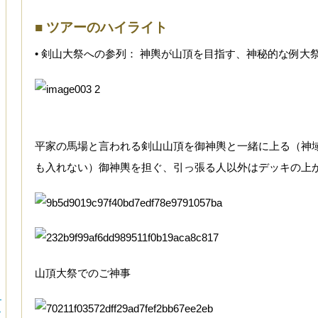
■ ツアーのハイライト
• 剣山大祭への参列： 神輿が山頂を目指す、神秘的な例大
平家の馬場と言われる剣山山頂を御神輿と一緒に上る（神
も入れない）御神輿を担ぐ、引っ張る人以外はデッキの上
山頂大祭でのご神事
）
1