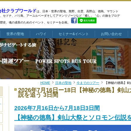
会社クラブワールド
は、日本・世界の聖地、熊野、出雲、高野山、徳島、マウント
、
セドナ、バリ島、アーユルベーダそしてアマンリゾーツなど
「癒し」「心」の旅をプロデ
歴史、魂の成長のためのイベント、セミナーを企画。
世界の聖地
ハワイ
セミナー&イベント
お問い合わせ
HOME
日本の聖地
今までのツアー
【神秘の徳島】剣
2026年7月16日ー18日【神秘の徳島】剣
説を追う 3日間
き
2026年7月16日から7月18日3日間
【神秘の徳島】剣山大祭とソロモン伝説を