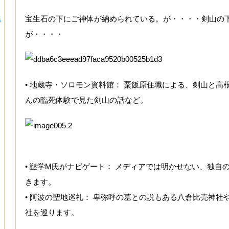
宝生石の下にご神体が納められている。が・・・・剣山の
追
が・・・・
• 地蔵寺・ソロモン資料館： 粟飯原住職による、剣山と高
んの臨死体験で見た剣山の話など。
• 謎学M氏がナビゲート： メディアでは明かせない、独自
きます。
• 阿波の聖地巡礼： 卑弥呼の墓との説もある八倉比売神社
社を巡ります。