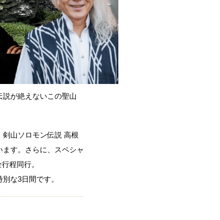
伝説が絶えないこの聖山
剣山ソロモン伝説 高根
います。さらに、スペシャ
全行程同行。
特別な3日間です。