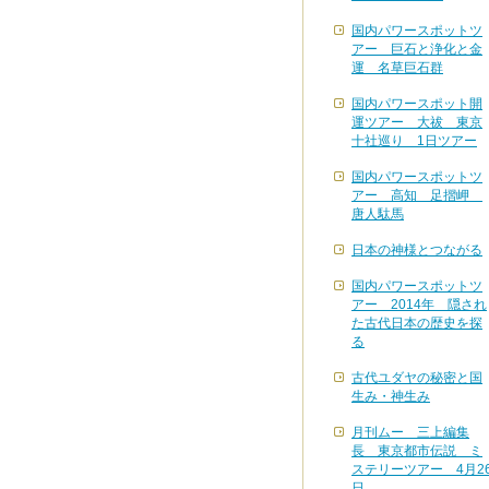
国内パワースポットツ
アー 巨石と浄化と金
運 名草巨石群
国内パワースポット開
運ツアー 大祓 東京
十社巡り 1日ツアー
国内パワースポットツ
アー 高知 足摺岬
唐人駄馬
日本の神様とつながる
国内パワースポットツ
アー 2014年 隠され
た古代日本の歴史を探
る
古代ユダヤの秘密と国
生み・神生み
月刊ムー 三上編集
長 東京都市伝説 ミ
ステリーツアー 4月2
日