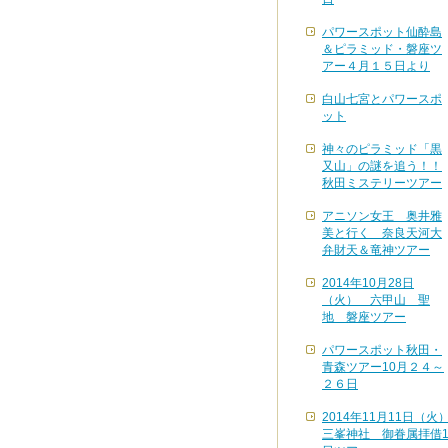
パワースポット仙酔島
＆ピラミッド・磐座ツ
アー４月１５日より
白山七宮とパワースポ
ット
神々のピラミッド「黒
又山」の謎を追う！！
秋田ミステリーツアー
アニソン女王 奥井雅
美と行く 奈良天河大
弁財天＆竜神ツアー
2014年10月28日
（火） 六甲山 聖
地 磐座ツアー
パワースポット秋田・
青森ツアー10月２４～
２６日
2014年11月11日（火
三峯神社 御眷属拝借