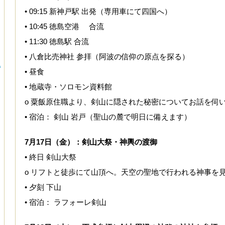
• 09:15 新神戸駅 出発（専用車にて四国へ）
• 10:45 徳島空港 合流
• 11:30 徳島駅 合流
• 八倉比売神社 参拝（阿波の信仰の原点を探る）
地
• 昼食
• 地蔵寺・ソロモン資料館
o 粟飯原住職より、剣山に隠された秘密についてお話を伺
• 宿泊： 剣山 岩戸（聖山の麓で明日に備えます）
7月17日（金）：剣山大祭・神輿の渡御
• 終日 剣山大祭
o リフトと徒歩にて山頂へ。天空の聖地で行われる神事を
• 夕刻 下山
• 宿泊： ラフォーレ剣山