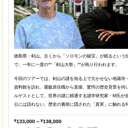
ー
徳島県・剣山。古くから「ソロモンの秘宝」が眠るという
で、一年に一度の**「剣山大祭」**が執り行われます。
今回のツアーでは、剣山の謎を知る上で欠かせない地蔵寺・
資料館を訪れ、粟飯原住職から直接、驚愕の歴史背景を伺
ルゲストとして、世界の謎に精通する謎学研究家・M氏が
公には語れない、歴史の裏側に隠された「真実」に触れる
¥
133,000
–
¥
138,000