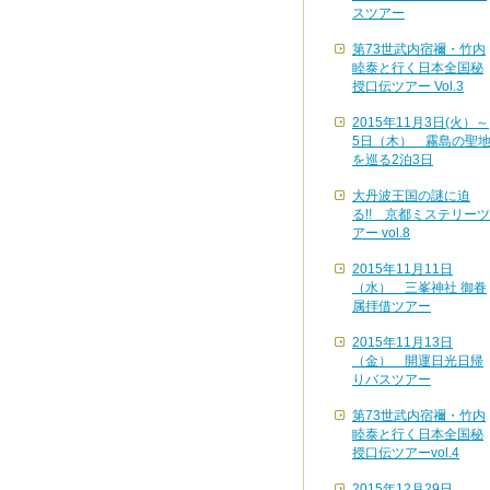
スツアー
第73世武内宿禰・竹内
睦泰と行く日本全国秘
授口伝ツアー Vol.3
2015年11月3日(火）～
5日（木） 霧島の聖
を巡る2泊3日
大丹波王国の謎に迫
る!! 京都ミステリーツ
アー vol.8
2015年11月11日
（水） 三峯神社 御眷
属拝借ツアー
2015年11月13日
（金） 開運日光日帰
りバスツアー
第73世武内宿禰・竹内
睦泰と行く日本全国秘
授口伝ツアーvol.4
2015年12月29日