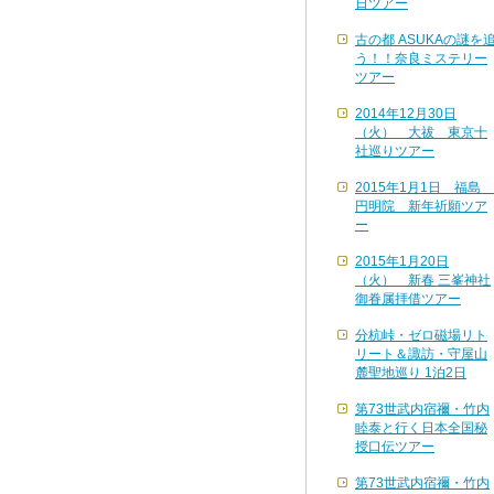
日ツアー
古の都 ASUKAの謎を
う！！奈良ミステリー
ツアー
2014年12月30日
（火） 大祓 東京十
社巡りツアー
2015年1月1日 福島
円明院 新年祈願ツア
ー
2015年1月20日
（火） 新春 三峯神社
御眷属拝借ツアー
分杭峠・ゼロ磁場リト
リート＆諏訪・守屋山
麓聖地巡り 1泊2日
第73世武内宿禰・竹内
睦泰と行く日本全国秘
授口伝ツアー
第73世武内宿禰・竹内