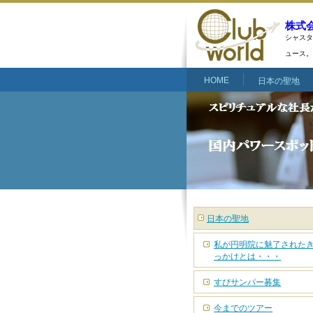
株式
シャスタ
ュース。
HOME
日本の聖地
日本の聖地
私が円明院に魅了された
っかけとは・・・
すぴサンパー募集
今までのツアー