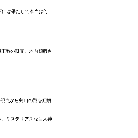
下には果たして本当は何
根正教の研究、木内鶴彦さ
の視点から剣山の謎を紐解
や、ミステリアスな白人神