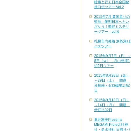
睦泰と行く日本全国秘
授口伝ツアー Vol.2
2015年7月 黄泉還りの
聖地 黎明日本へとい
ざなう！熊野ミステリ
ーツアー vol.6
札幌市内発着 洞爺湖1
バスツアー
2015年9月7日（月）～
8日（火） 月山登拝1
泊2日ツアー
2015年8月28日（金）
～29日（土） 開運
分杭峠・ゼロ磁場1泊2
日
2015年9月13日（日）
～14日（月） 開運
伊豆1泊2日
奥井雅美Presents
MEGAMI Project 叶神
社・走水神社 日帰りバ