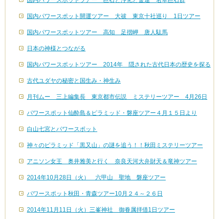
国内パワースポット開運ツアー 大祓 東京十社巡り 1日ツアー
国内パワースポットツアー 高知 足摺岬 唐人駄馬
日本の神様とつながる
国内パワースポットツアー 2014年 隠された古代日本の歴史を探る
古代ユダヤの秘密と国生み・神生み
月刊ムー 三上編集長 東京都市伝説 ミステリーツアー 4月26日
パワースポット仙酔島＆ピラミッド・磐座ツアー４月１５日より
白山七宮とパワースポット
神々のピラミッド「黒又山」の謎を追う！！秋田ミステリーツアー
アニソン女王 奥井雅美と行く 奈良天河大弁財天＆竜神ツアー
2014年10月28日（火） 六甲山 聖地 磐座ツアー
パワースポット秋田・青森ツアー10月２４～２６日
2014年11月11日（火）三峯神社 御眷属拝借1日ツアー