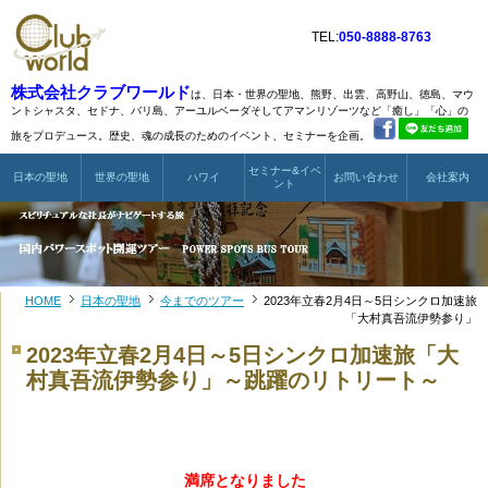
TEL:
050-8888-8763
株式会社クラブワールド
は、日本・世界の聖地、熊野、出雲、高野山、徳島、マウ
ントシャスタ、
セドナ、バリ島、アーユルベーダそしてアマンリゾーツなど
「癒し」「心」の
旅をプロデュース。歴史、魂の成長のためのイベント、セミナーを企画。
セミナー&イベ
日本の聖地
世界の聖地
ハワイ
お問い合わせ
会社案内
ント
HOME
日本の聖地
今までのツアー
2023年立春2月4日～5日シンクロ加速旅
「大村真吾流伊勢参り」
2023年立春2月4日～5日シンクロ加速旅「大
村真吾流伊勢参り」～跳躍のリトリート～
満席となりました