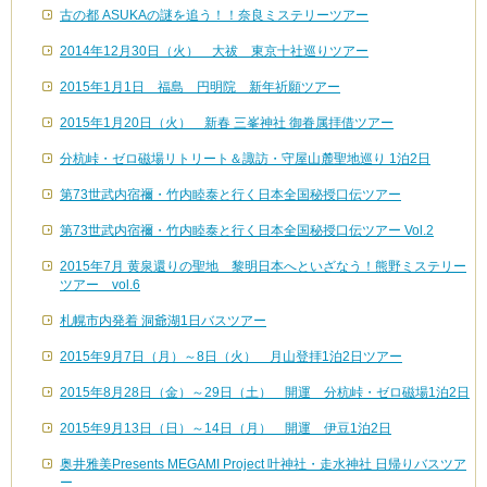
古の都 ASUKAの謎を追う！！奈良ミステリーツアー
2014年12月30日（火） 大祓 東京十社巡りツアー
2015年1月1日 福島 円明院 新年祈願ツアー
2015年1月20日（火） 新春 三峯神社 御眷属拝借ツアー
分杭峠・ゼロ磁場リトリート＆諏訪・守屋山麓聖地巡り 1泊2日
第73世武内宿禰・竹内睦泰と行く日本全国秘授口伝ツアー
第73世武内宿禰・竹内睦泰と行く日本全国秘授口伝ツアー Vol.2
2015年7月 黄泉還りの聖地 黎明日本へといざなう！熊野ミステリー
ツアー vol.6
札幌市内発着 洞爺湖1日バスツアー
2015年9月7日（月）～8日（火） 月山登拝1泊2日ツアー
2015年8月28日（金）～29日（土） 開運 分杭峠・ゼロ磁場1泊2日
2015年9月13日（日）～14日（月） 開運 伊豆1泊2日
奥井雅美Presents MEGAMI Project 叶神社・走水神社 日帰りバスツア
ー