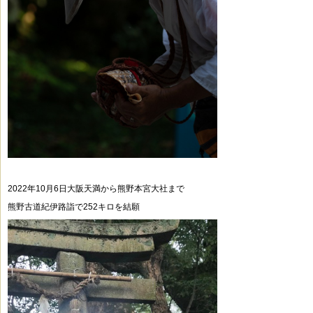
2022年10月6日大阪天満から熊野本宮大社まで
熊野古道紀伊路詣で252キロを結願