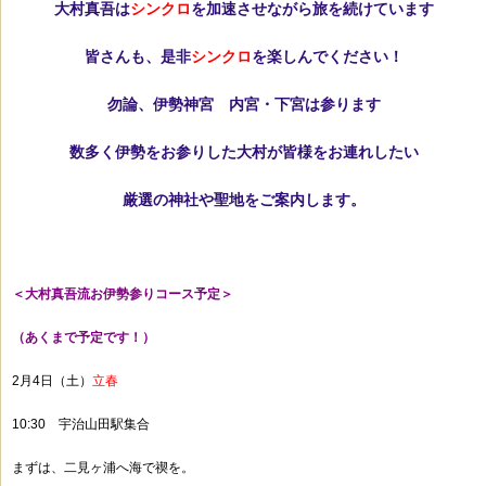
大村真吾は
シンクロ
を加速させながら旅を続けています
皆さんも、是非
シンクロ
を楽しんでください！
勿論、伊勢神宮 内宮・下宮は参ります
数多く伊勢をお参りした大村が皆様をお連れしたい
厳選の神社や聖地をご案内します。
＜大村真吾流お伊勢参りコース予定＞
（あくまで予定です！）
2月4日（土）
立春
10:30 宇治山田駅集合
まずは、二見ヶ浦へ海で禊を。