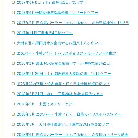
2017年6月8日（木）高尾山1日バスツアー
2017年6月松尾泰伸与論島沖縄コンサートツアー
2017年7月 四次元パーラー「あんでるせん」＆糸島聖地巡り1泊2日
2017年11月広島出雲4日間ツアー
大村真吾＆黒田月水が案内する四国八十八ヶ所vol.2
エスパー・小林と行く！パワスポ＆ミステリーツアーin東北
2018年2月 黒田月水演奏会鑑賞ツアーin伊勢志摩1泊2日
2018年1月20日（土）御岩神社＆潮騒の湯 1616ツアー
第73世武内宿禰・竹内睦泰と行く日本全国秘授口伝ツア
2018年2月21日（水） 三峯神社 御眷属拝借ツアー
2018年5月 出雲ミステリーツアー
2018年5月 エスパー・小林と行く！日帰りパワスポバスツアー
2018年5月 天河神社御遷宮三十周年記念行事参加ツアー
2018年6月 四次元パーラー「あんでるせん」＆長崎カトリック教会