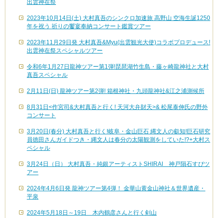
出雲神在祭
2023年10月14日(土) 大村真吾のシンクロ加速旅 高野山 空海生誕1250
年を祝う 祈りの饗宴奉納コンサート鑑賞ツアー
2023年11月29日発 大村真吾&Myu(出雲観光大使)コラボプロデュース!
出雲神在祭スペシャルツアー
令和6年1月27日龍神ツアー第1弾!琵琶湖竹生島・藤ヶ崎龍神社と大村
真吾スペシャル
2月11日(日) 龍神ツアー第2弾! 箱根神社・九頭龍神社&江之浦測候所
8月31日<作宮司&大村真吾と行く! 天河大弁財天>& 松尾泰伸氏の野外
コンサート
3月20日(春分) 大村真吾と行く!岐阜・金山巨石 縄文人の叡知!巨石研究
員徳田さんガイドつき・縄文人は春分の太陽観測をしていた!?+大村ス
ペシャル
3月24日（日） 大村真吾・純銀アーティストSHIRAI 神戸隕石すぴツ
アー
2024年4月6日発 龍神ツアー第4弾！ 金華山黄金山神社＆世界遺産・
平泉
2024年5月18日～19日 木内鶴彦さんと行く剣山