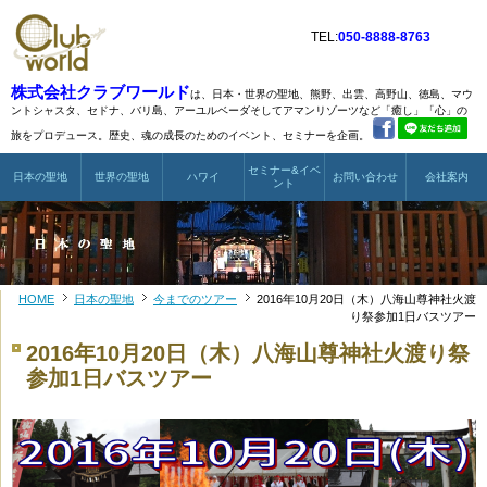
TEL:
050-8888-8763
株式会社クラブワールド
は、日本・世界の聖地、熊野、出雲、高野山、徳島、マウ
ントシャスタ、
セドナ、バリ島、アーユルベーダそしてアマンリゾーツなど
「癒し」「心」の
旅をプロデュース。歴史、魂の成長のためのイベント、セミナーを企画。
セミナー&イベ
日本の聖地
世界の聖地
ハワイ
お問い合わせ
会社案内
ント
HOME
日本の聖地
今までのツアー
2016年10月20日（木）八海山尊神社火渡
り祭参加1日バスツアー
2016年10月20日（木）八海山尊神社火渡り祭
参加1日バスツアー