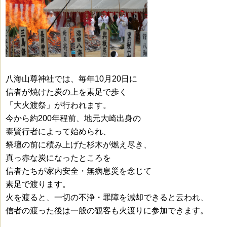
八海山尊神社では、毎年10月20日に
信者が焼けた炭の上を素足で歩く
「大火渡祭」が行われます。
今から約200年程前、地元大崎出身の
泰賢行者によって始められ、
祭壇の前に積み上げた杉木が燃え尽き、
真っ赤な炭になったところを
信者たちが家内安全・無病息災を念じて
素足で渡ります。
火を渡ると、一切の不浄・罪障を減却できると云われ、
信者の渡った後は一般の観客も火渡りに参加できます。