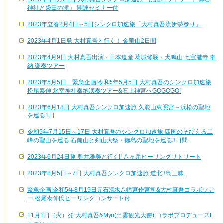
神社と袋田の滝」 開運セミナー付
2023年立春2月4日～5日シンクロ加速旅「大村真吾流伊勢参り」
2023年4月1日発 大村真吾と行く！ 金華山2日間
2023年4月9日 大村真吾出演・日本遺産 葛城修験・犬鳴山 七宝瀧寺 奉
納 楽奏ツアー
2023年5月5日 緊急企画!令和5年5月5日 大村真吾のシンクロ加速旅
松尾泰伸 氷室神社奉納演奏ツアー&石上神宮へGOGOGO!
2023年6月18日 大村真吾シンクロ加速旅 久能山東照宮～浜松の聖地
を巡る1日
令和5年7月15日～17日 大村真吾のシンクロ加速旅 四国のそびえる二
峰の聖山を巡る 石鎚山と剣山大祭・徳島の聖地を巡る3日間
2023年6月24日発 奥井雅美と行く!! 八ヶ岳ヒーリングリトリート
2023年8月5日～7日 大村真吾シンクロ加速旅 道北3島三昧
緊急企画!令和5年8月19日元石清水八幡宮作宮司&大村真吾コラボツア
ー 松尾泰伸氏ヒーリングコンサート付
11月1日（火）発 大村真吾&Myu(出雲観光大使) コラボプロデュース❗️