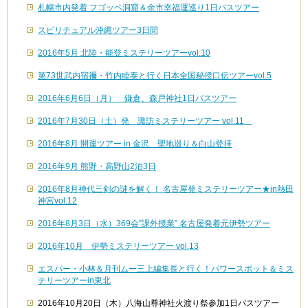
札幌市内発着 フゴッペ洞窟＆余市幸福運巡り1日バスツアー
スピリチュアル沖縄ツアー3日間
2016年5月 北陸・能登ミステリーツアーvol.10
第73世武内宿禰・竹内睦泰と行く日本全国秘授口伝ツアーvol.5
2016年6月6日（月） 鎌倉、森戸神社1日バスツアー
2016年7月30日（土）発 諏訪ミステリーツアー vol.11
2016年8月 開運ツアー in 金沢 聖地巡り＆白山登拝
2016年9月 熊野・高野山2泊3日
2016年8月神代三剣の謎を解く！ 名古屋発ミステリーツアー★in熱田
神宮vol.12
2016年8月3日（水）369会”課外授業” 名古屋発着元伊勢ツアー
2016年10月 伊勢ミステリーツアー vol.13
エスパー・小林＆月刊ムー三上編集長と行く！パワースポット＆ミス
テリーツアーin東北
2016年10月20日（木）八海山尊神社火渡り祭参加1日バスツアー