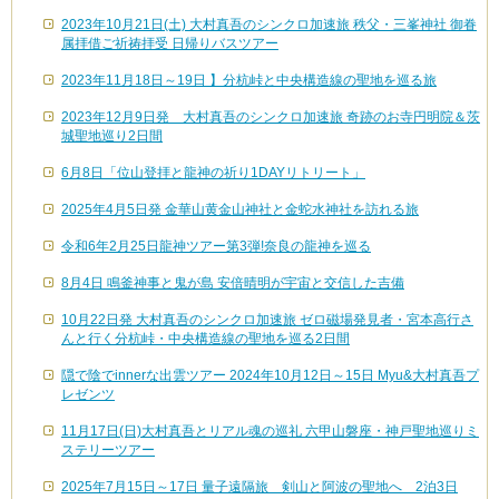
2023年10月21日(土) 大村真吾のシンクロ加速旅 秩父・三峯神社 御眷
属拝借ご祈祷拝受 日帰りバスツアー
2023年11月18日～19日 】分杭峠と中央構造線の聖地を巡る旅
2023年12月9日発 大村真吾のシンクロ加速旅 奇跡のお寺円明院＆茨
城聖地巡り2日間
6月8日「位山登拝と龍神の祈り1DAYリトリート」
2025年4月5日発 金華山黄金山神社と金蛇水神社を訪れる旅
令和6年2月25日龍神ツアー第3弾!奈良の龍神を巡る
8月4日 鳴釜神事と鬼が島 安倍晴明が宇宙と交信した吉備
10月22日発 大村真吾のシンクロ加速旅 ゼロ磁場発見者・宮本高行さ
んと行く分杭峠・中央構造線の聖地を巡る2日間
隠で陰でinnerな出雲ツアー 2024年10月12日～15日 Myu&大村真吾プ
レゼンツ
11月17日(日)大村真吾とリアル魂の巡礼 六甲山磐座・神戸聖地巡りミ
ステリーツアー
2025年7月15日～17日 量子遠隔旅 剣山と阿波の聖地へ 2泊3日