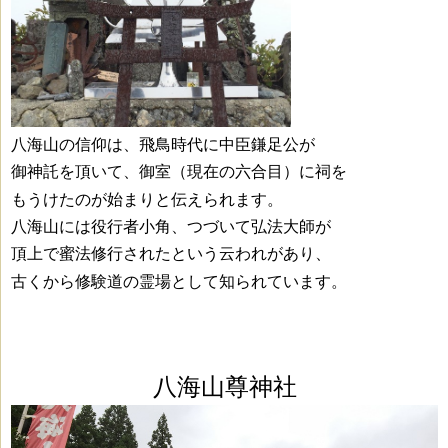
八海山の信仰は、飛鳥時代に中臣鎌足公が
御神託を頂いて、
御室（現在の六合目）に祠を
もうけたのが始まりと伝えられます。
八海山には役行者小角、つづいて弘法大師が
頂上で
蜜法修行されたという云われがあり、
古くから修験道の霊場として
知られています。
八海山尊神社