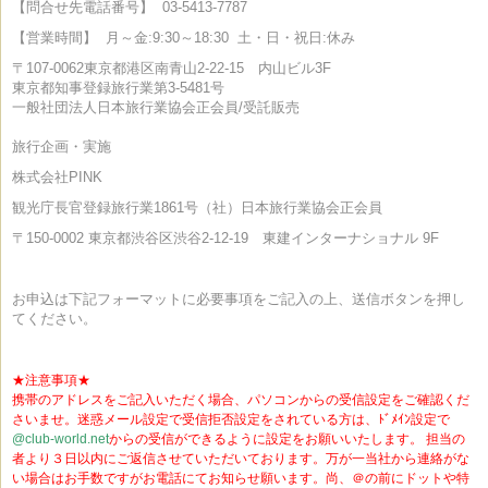
【問合せ先電話番号】
03-5413-7787
【営業時間】
月～金:9:30～18:30
土・日・祝日:休み
〒107-0062
東京都港区南青山2-22-15 内山ビル3F
東京都知事登録旅行業第3-5481号
一般社団法人日本旅行業協会正会員/受託販売
旅行企画・実施
株式会社PINK
観光庁長官登録旅行業1861号（社）日本旅行業協会正会員
〒150-0002
東京都渋谷区渋谷2-12-19 東建インターナショナル 9F
お申込は下記フォーマットに必要事項をご記入の上、送信ボタンを押し
てください。
★注意事項★
携帯のアドレスをご記入いただく場合、パソコンからの受信設定をご確認くだ
さいませ。迷惑メール設定で受信拒否設定をされている方は、ﾄﾞﾒｲﾝ設定で
@club-world.net
からの受信ができるように設定をお願いいたします。 担当の
者より３日以内にご返信させていただいております。万が一当社から連絡がな
い場合はお手数ですがお電話にてお知らせ願います。尚、＠の前にドットや特