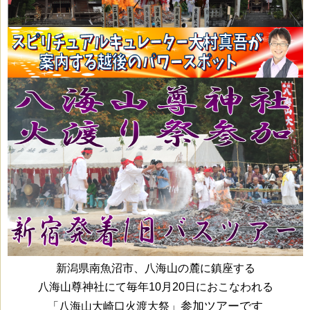
新潟県南魚沼市、八海山の麓に鎮座する
八海山尊神社にて
毎年10月20日におこなわれる
参加ツアーです
「八海山大崎口火渡大祭」