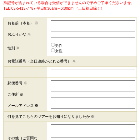
殊記号が含まれている場合は受信ができませんので予めご了承くださいませ。
TEL.03-5413-7787 平日9:30am～6:30pm （土日祝日除く）
お名前（本名） ※
おふりがな ※
男性
性別 ※
女性
お電話番号（当日連絡がとれる番号） ※
郵便番号 ※
ご住所 ※
メールアドレス ※
何を見てこちらのツアーをお知りになりましたか ※
その他（ご質問な