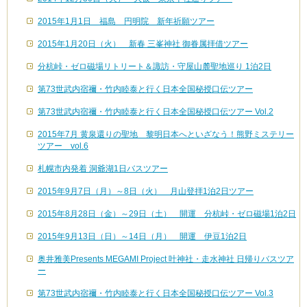
2015年1月1日 福島 円明院 新年祈願ツアー
2015年1月20日（火） 新春 三峯神社 御眷属拝借ツアー
分杭峠・ゼロ磁場リトリート＆諏訪・守屋山麓聖地巡り 1泊2日
第73世武内宿禰・竹内睦泰と行く日本全国秘授口伝ツアー
第73世武内宿禰・竹内睦泰と行く日本全国秘授口伝ツアー Vol.2
2015年7月 黄泉還りの聖地 黎明日本へといざなう！熊野ミステリー
ツアー vol.6
札幌市内発着 洞爺湖1日バスツアー
2015年9月7日（月）～8日（火） 月山登拝1泊2日ツアー
2015年8月28日（金）～29日（土） 開運 分杭峠・ゼロ磁場1泊2日
2015年9月13日（日）～14日（月） 開運 伊豆1泊2日
奥井雅美Presents MEGAMI Project 叶神社・走水神社 日帰りバスツア
ー
第73世武内宿禰・竹内睦泰と行く日本全国秘授口伝ツアー Vol.3