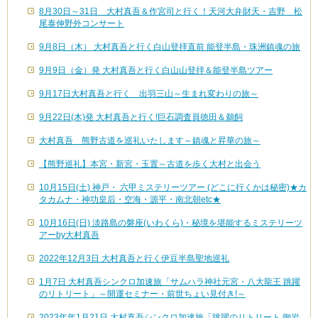
8月30日～31日 大村真吾＆作宮司と行く！天河大弁財天・吉野 松
尾泰伸野外コンサート
9月8日（木） 大村真吾と行く白山登拝直前 能登半島・珠洲鎮魂の旅
9月9日（金）発 大村真吾と行く白山山登拝＆能登半島ツアー
9月17日大村真吾と行く 出羽三山～生まれ変わりの旅～
9月22日(木)発 大村真吾と行く!巨石調査員徳田＆鵜飼
大村真吾 熊野古道を巡礼いたします～鎮魂と昇華の旅～
【熊野巡礼】本宮・新宮・玉置～古道を歩く大村と出会う
10月15日(土) 神戸・ 六甲ミステリーツアー (どこに行くかは秘密)★カ
タカムナ・神功皇后・空海・源平・南北朝etc★
10月16日(日) 淡路島の磐座(いわくら)・秘境を堪能するミステリーツ
アーby大村真吾
2022年12月3日 大村真吾と行く伊豆半島聖地巡礼
1月7日 大村真吾シンクロ加速旅「サムハラ神社元宮・八大龍王 跳躍
のリトリート」～開運セミナー・前世ちょい見付き!～
2023年年1月21日 大村真吾シンクロ加速旅「跳躍のリトリート 御岩