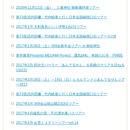
2016年11月11日（金） 三峯神社 御眷属拝借ツアー
第73世武内宿禰・竹内睦泰と行く日本全国秘授口伝ツアー
2017年1月 大村真吾といく伊勢1泊2日ツアー
第73世武内宿禰・竹内睦泰と行く日本全国秘授口伝ツアーその8
2017年1月28日（土）369会新年会ツアー in 御岩神社
奥井雅美Presents MEGAMI Project 運気好転 奇跡のお寺 円明院
2017年3月 四次元パーラー「あんでるせん」＆長崎のマリアを訪ねる
1泊2日
2017年3月18日（土）～19日（日）ヒカルランド☆あんでるせんツア
ー2017
第73世武内宿禰・竹内睦泰と行く日本全国秘授口伝ツアー
2017年3月 369会山陰山陽2泊3日ツアー
2017年4月磁気の里・芹沢湧水庵バスツアー
2017年4月 出雲ミステリーツアーvol.14