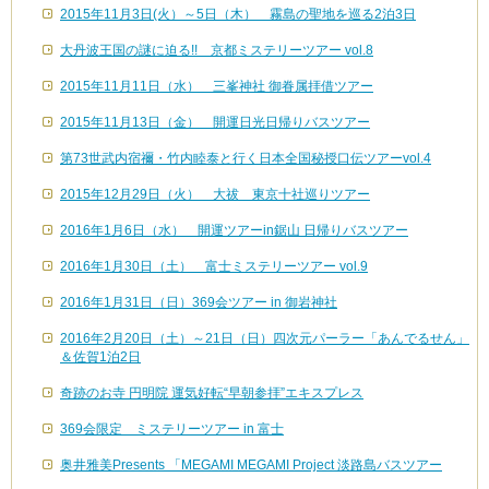
2015年11月3日(火）～5日（木） 霧島の聖地を巡る2泊3日
大丹波王国の謎に迫る!! 京都ミステリーツアー vol.8
2015年11月11日（水） 三峯神社 御眷属拝借ツアー
2015年11月13日（金） 開運日光日帰りバスツアー
第73世武内宿禰・竹内睦泰と行く日本全国秘授口伝ツアーvol.4
2015年12月29日（火） 大祓 東京十社巡りツアー
2016年1月6日（水） 開運ツアーin鋸山 日帰りバスツアー
2016年1月30日（土） 富士ミステリーツアー vol.9
2016年1月31日（日）369会ツアー in 御岩神社
2016年2月20日（土）～21日（日）四次元パーラー「あんでるせん」
＆佐賀1泊2日
奇跡のお寺 円明院 運気好転“早朝参拝”エキスプレス
369会限定 ミステリーツアー in 富士
奥井雅美Presents 「MEGAMI MEGAMI Project 淡路島バスツアー