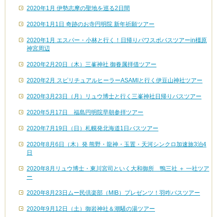
2020年1月 伊勢志摩の聖地を巡る2日間
2020年1月1日 奇跡のお寺円明院 新年祈願ツアー
2020年1月 エスパー・小林と行く！日帰りパワスポバスツアーin橿原
神宮周辺
2020年2月20日（木）三峯神社 御眷属拝借ツアー
2020年2月 スピリチュアルヒーラーASAMIと行く伊豆山神社ツアー
2020年3月23日（月）リュウ博士と行く三峯神社日帰りバスツアー
2020年5月17日 福島円明院早朝参拝ツアー
2020年7月19日（日）札幌発北海道1日バスツアー
2020年8月6日（木）発 熊野・龍神・玉置・天河シンクロ加速旅3泊4
日
2020年8月リュウ博士・東川宮司といく大和御所 鴨三社 ＋ 一社ツア
ー
2020年8月23日ムー民倶楽部（MIB）プレゼンツ！羽咋バスツアー
2020年9月12日（土）御岩神社＆潮騒の湯ツアー