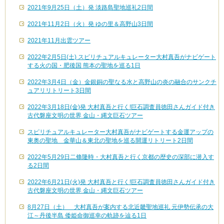
2021年9月25日（土）発 淡路島聖地巡礼2日間
2021年11月2日（火）発 ゆの里＆高野山3日間
2021年11月出雲ツアー
2022年2月5日(土) スピリチュアルキュレーター大村真吾がナビゲート
する火の国・肥後国 熊本の聖地を巡る1日
2022年3月4日（金）金銀銅の聖なる水と高野山の炎の融合のサンクチ
ュアリリトリート3日間
2022年3月18日(金)発 大村真吾と行く!巨石調査員徳田さんガイド付き
古代磐座文明の世界 金山・縄文巨石ツアー
スピリチュアルキュレーター大村真吾がナビゲートする金運アップの
東奥の聖地 金華山＆東北の聖地を巡る開運リトリート2日間
2022年5月29日二條隆時・大村真吾と行く京都の歴史の深部に潜入す
る2日間
2022年6月21日(火)発 大村真吾と行く!巨石調査員徳田さんガイド付き
古代磐座文明の世界 金山・縄文巨石ツアー
8月27日（土） 大村真吾が案内する北近畿聖地巡礼 元伊勢伝承の大
江～丹後半島 倭姫命御巡幸の軌跡を辿る1日