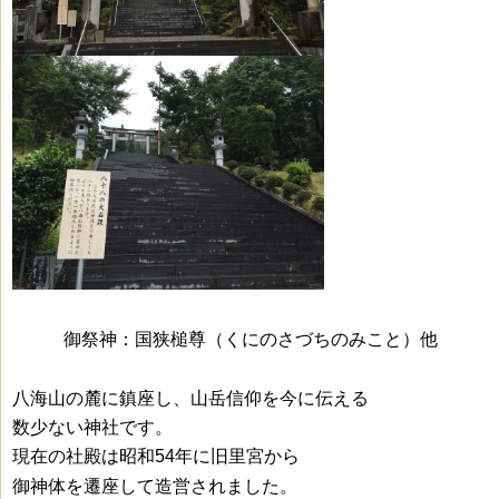
御祭神：
国狭槌尊（くにのさづちのみこと）他
八海山の麓に鎮座し、山岳信仰を今に伝える
数少ない神社です。
現在の社殿は昭和54年に旧里宮から
御神体を遷座して
造営されました。