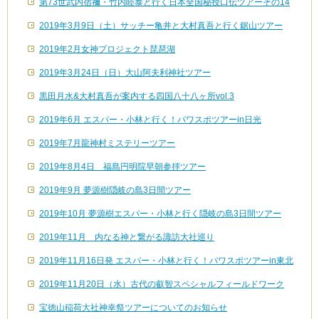
第73世武内宿禰・竹内睦泰と行く日本全国秘授口伝ツアーその14
2019年3月9日（土）サッチー亀井と大村真吾と行く鋸山ツアー
2019年2月女神プロジェクト琵琶湖
2019年3月24日（日）大山阿夫利神社ツアー
黒田月水&大村真吾が案内する四国八十八ヶ所vol.3
2019年6月 エスパー・小林と行く！パワスポツアーin日光
2019年7月龍神村ミステリーツアー
2019年8月4日 福島円明院早朝参拝ツアー
2019年9月 夢源樹隠岐の島3日間ツアー
2019年10月 夢源樹エスパー・小林と行く隠岐の島3日間ツアー
2019年11月 内なる神と繋がる諏訪大社巡り
2019年11月16日発 エスパー・小林と行く！パワスポツアーin東北
2019年11月20日（水）古代の叡智スペシャルフィールドワーク
宝徳山稲荷大社神幸祭ツアーについてのお知らせ