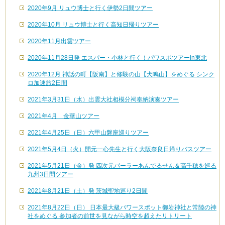
2020年9月 リュウ博士と行く伊勢2日間ツアー
2020年10月 リュウ博士と行く高知日帰りツアー
2020年11月出雲ツアー
2020年11月28日発 エスパー・小林と行く！パワスポツアーin東北
2020年12月 神話の町【阪南】と修験の山【犬鳴山】をめぐる シンク
ロ加速旅2日間
2021年3月31日（水）出雲大社相模分祠奉納演奏ツアー
2021年4月 金華山ツアー
2021年4月25日（日）六甲山磐座巡りツアー
2021年5月4日（火）開元一心先生と行く大阪奈良日帰りバスツアー
2021年5月21日（金）発 四次元パーラーあんでるせん＆高千穂を巡る
九州3日間ツアー
2021年8月21日（土）発 茨城聖地巡り2日間
2021年8月22日（日） 日本最大級パワースポット御岩神社と常陸の神
社をめぐる 参加者の前世を見ながら時空を超えたリトリート