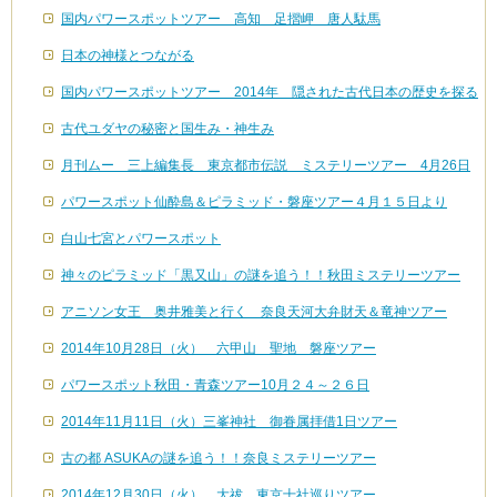
国内パワースポットツアー 高知 足摺岬 唐人駄馬
日本の神様とつながる
国内パワースポットツアー 2014年 隠された古代日本の歴史を探る
古代ユダヤの秘密と国生み・神生み
月刊ムー 三上編集長 東京都市伝説 ミステリーツアー 4月26日
パワースポット仙酔島＆ピラミッド・磐座ツアー４月１５日より
白山七宮とパワースポット
神々のピラミッド「黒又山」の謎を追う！！秋田ミステリーツアー
アニソン女王 奥井雅美と行く 奈良天河大弁財天＆竜神ツアー
2014年10月28日（火） 六甲山 聖地 磐座ツアー
パワースポット秋田・青森ツアー10月２４～２６日
2014年11月11日（火）三峯神社 御眷属拝借1日ツアー
古の都 ASUKAの謎を追う！！奈良ミステリーツアー
2014年12月30日（火） 大祓 東京十社巡りツアー