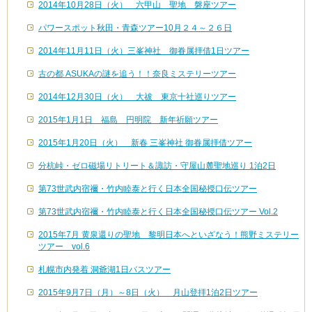
2014年10月28日（火） 六甲山 聖地 磐座ツアー
パワースポット秋田・青森ツアー10月２４～２６日
2014年11月11日（火）三峯神社 御眷属拝借1日ツアー
古の都 ASUKAの謎を追う！！奈良ミステリーツアー
2014年12月30日（火） 大祓 東京十社巡りツアー
2015年1月1日 福島 円明院 新年祈願ツアー
2015年1月20日（火） 新春 三峯神社 御眷属拝借ツアー
分杭峠・ゼロ磁場リトリート＆諏訪・守屋山麓聖地巡り 1泊2日
第73世武内宿禰・竹内睦泰と行く日本全国秘授口伝ツアー
第73世武内宿禰・竹内睦泰と行く日本全国秘授口伝ツアー Vol.2
2015年7月 黄泉還りの聖地 黎明日本へといざなう！熊野ミステリー
ツアー vol.6
札幌市内発着 洞爺湖1日バスツアー
2015年9月7日（月）～8日（火） 月山登拝1泊2日ツアー