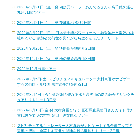
2021年5月21日（金）発 四次元パーラーあんでるせん＆高千穂を巡る
九州3日間ツアー
2021年8月21日（土）発 茨城聖地巡り2日間
2021年8月22日（日） 日本最大級パワースポット御岩神社と常陸の神
社をめぐる 参加者の前世を見ながら時空を超えたリトリート
2021年9月25日（土）発 淡路島聖地巡礼2日間
2021年11月2日（火）発 ゆの里＆高野山3日間
2021年11月出雲ツアー
2022年2月5日(土) スピリチュアルキュレーター大村真吾がナビゲート
する火の国・肥後国 熊本の聖地を巡る1日
2022年3月4日（金）金銀銅の聖なる水と高野山の炎の融合のサンクチ
ュアリリトリート3日間
2022年3月18日(金)発 大村真吾と行く!巨石調査員徳田さんガイド付き
古代磐座文明の世界 金山・縄文巨石ツアー
スピリチュアルキュレーター大村真吾がナビゲートする金運アップの
東奥の聖地 金華山＆東北の聖地を巡る開運リトリート2日間