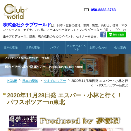
TEL:
050-8888-8763
株式会社クラブワールド
は、日本・世界の聖地、熊野、出雲、高野山、徳島、マウ
ントシャスタ、
セドナ、バリ島、アーユルベーダそしてアマンリゾーツなど
「癒し」「心」の
旅をプロデュース。歴史、魂の成長のためのイベント、セミナーを企画。
セミナー&イベ
日本の聖地
世界の聖地
ハワイ
お問い合わせ
会社案内
ント
HOME
日本の聖地
今までのツアー
2020年11月28日発 エスパー・小林と行
く！パワスポツアーin東北
2020年11月28日発 エスパー・小林と行く！
パワスポツアーin東北