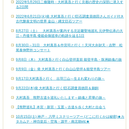
2022年5月29日二條隆時・大村真吾と行く京都の歴史の深部に潜入す
る2日間
2022年6月21日(火)発 大村真吾と行く!巨石調査員徳田さんガイド付き
古代磐座文明の世界 金山・縄文巨石ツアー
8月27日（土） 大村真吾が案内する北近畿聖地巡礼 元伊勢伝承の大
江～丹後半島 倭姫命御巡幸の軌跡を辿る1日
8月30日～31日 大村真吾＆作宮司と行く！天河大弁財天・吉野 松
尾泰伸野外コンサート
9月8日（木） 大村真吾と行く白山登拝直前 能登半島・珠洲鎮魂の旅
9月9日（金）発 大村真吾と行く白山山登拝＆能登半島ツアー
9月17日大村真吾と行く 出羽三山～生まれ変わりの旅～
9月22日(木)発 大村真吾と行く!巨石調査員徳田＆鵜飼
大村真吾 熊野古道を巡礼いたします～鎮魂と昇華の旅～
【熊野巡礼】本宮・新宮・玉置～古道を歩く大村と出会う
10月15日(土) 神戸・ 六甲ミステリーツアー (どこに行くかは秘密)★カ
タカムナ・神功皇后・空海・源平・南北朝etc★