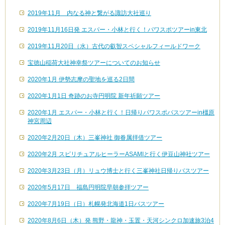
2019年11月 内なる神と繋がる諏訪大社巡り
2019年11月16日発 エスパー・小林と行く！パワスポツアーin東北
2019年11月20日（水）古代の叡智スペシャルフィールドワーク
宝徳山稲荷大社神幸祭ツアーについてのお知らせ
2020年1月 伊勢志摩の聖地を巡る2日間
2020年1月1日 奇跡のお寺円明院 新年祈願ツアー
2020年1月 エスパー・小林と行く！日帰りパワスポバスツアーin橿原
神宮周辺
2020年2月20日（木）三峯神社 御眷属拝借ツアー
2020年2月 スピリチュアルヒーラーASAMIと行く伊豆山神社ツアー
2020年3月23日（月）リュウ博士と行く三峯神社日帰りバスツアー
2020年5月17日 福島円明院早朝参拝ツアー
2020年7月19日（日）札幌発北海道1日バスツアー
2020年8月6日（木）発 熊野・龍神・玉置・天河シンクロ加速旅3泊4