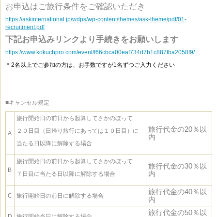
お申込はご旅行条件をご確認いただき
https://askinternational.jp/wdps/wp-content/themes/ask-theme/pdf/01-
recruitment.pdf
下記お申込みリンクより手続きをお願いします
https://www.kokuchpro.com/event/f66cbca00eaf734d7b1c887fba2058f9/
＊2名以上でご参加の方は、お手数ですが1名ずつご入力ください
■キャンセル規定
旅行開始日の前日から起算してさかのぼって
旅行代金の20％以
２０日目（日帰り旅行にあっては１０日目）に
A
内
当たる日以降に解除する場合
旅行開始日の前日から起算してさかのぼって
旅行代金の30％以
B
内
７日目に当たる日以降に解除する場合
旅行代金の40％以
C
旅行開始日の前日に解除する場合
内
旅行代金の50％以
D
旅行開始当日に解除する場合