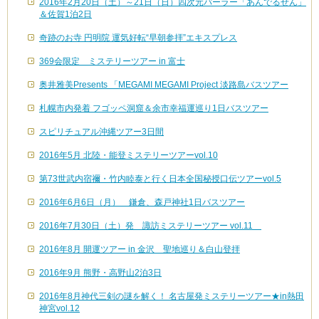
2016年2月20日（土）～21日（日）四次元パーラー「あんでるせん」
＆佐賀1泊2日
奇跡のお寺 円明院 運気好転“早朝参拝”エキスプレス
369会限定 ミステリーツアー in 富士
奥井雅美Presents 「MEGAMI MEGAMI Project 淡路島バスツアー
札幌市内発着 フゴッペ洞窟＆余市幸福運巡り1日バスツアー
スピリチュアル沖縄ツアー3日間
2016年5月 北陸・能登ミステリーツアーvol.10
第73世武内宿禰・竹内睦泰と行く日本全国秘授口伝ツアーvol.5
2016年6月6日（月） 鎌倉、森戸神社1日バスツアー
2016年7月30日（土）発 諏訪ミステリーツアー vol.11
2016年8月 開運ツアー in 金沢 聖地巡り＆白山登拝
2016年9月 熊野・高野山2泊3日
2016年8月神代三剣の謎を解く！ 名古屋発ミステリーツアー★in熱田
神宮vol.12