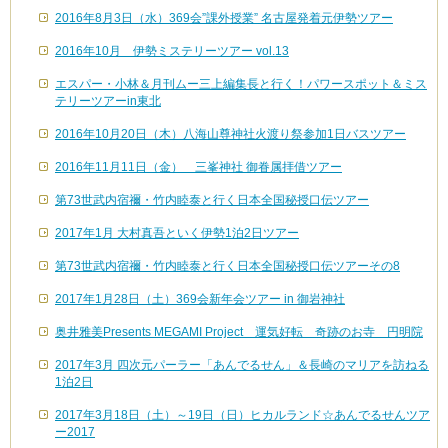
2016年8月3日（水）369会”課外授業” 名古屋発着元伊勢ツアー
2016年10月 伊勢ミステリーツアー vol.13
エスパー・小林＆月刊ムー三上編集長と行く！パワースポット＆ミス
テリーツアーin東北
2016年10月20日（木）八海山尊神社火渡り祭参加1日バスツアー
2016年11月11日（金） 三峯神社 御眷属拝借ツアー
第73世武内宿禰・竹内睦泰と行く日本全国秘授口伝ツアー
2017年1月 大村真吾といく伊勢1泊2日ツアー
第73世武内宿禰・竹内睦泰と行く日本全国秘授口伝ツアーその8
2017年1月28日（土）369会新年会ツアー in 御岩神社
奥井雅美Presents MEGAMI Project 運気好転 奇跡のお寺 円明院
2017年3月 四次元パーラー「あんでるせん」＆長崎のマリアを訪ねる
1泊2日
2017年3月18日（土）～19日（日）ヒカルランド☆あんでるせんツア
ー2017