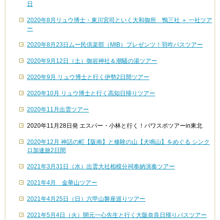
日
2020年8月リュウ博士・東川宮司といく大和御所 鴨三社 ＋ 一社ツア
ー
2020年8月23日ムー民倶楽部（MIB）プレゼンツ！羽咋バスツアー
2020年9月12日（土）御岩神社＆潮騒の湯ツアー
2020年9月 リュウ博士と行く伊勢2日間ツアー
2020年10月 リュウ博士と行く高知日帰りツアー
2020年11月出雲ツアー
2020年11月28日発 エスパー・小林と行く！パワスポツアーin東北
2020年12月 神話の町【阪南】と修験の山【犬鳴山】をめぐる シンク
ロ加速旅2日間
2021年3月31日（水）出雲大社相模分祠奉納演奏ツアー
2021年4月 金華山ツアー
2021年4月25日（日）六甲山磐座巡りツアー
2021年5月4日（火）開元一心先生と行く大阪奈良日帰りバスツアー