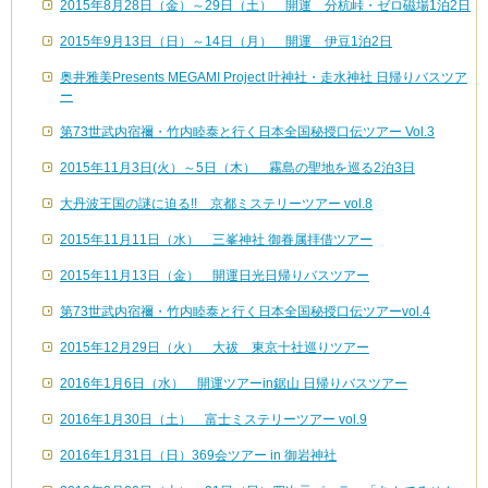
2015年8月28日（金）～29日（土） 開運 分杭峠・ゼロ磁場1泊2日
2015年9月13日（日）～14日（月） 開運 伊豆1泊2日
奥井雅美Presents MEGAMI Project 叶神社・走水神社 日帰りバスツア
ー
第73世武内宿禰・竹内睦泰と行く日本全国秘授口伝ツアー Vol.3
2015年11月3日(火）～5日（木） 霧島の聖地を巡る2泊3日
大丹波王国の謎に迫る!! 京都ミステリーツアー vol.8
2015年11月11日（水） 三峯神社 御眷属拝借ツアー
2015年11月13日（金） 開運日光日帰りバスツアー
第73世武内宿禰・竹内睦泰と行く日本全国秘授口伝ツアーvol.4
2015年12月29日（火） 大祓 東京十社巡りツアー
2016年1月6日（水） 開運ツアーin鋸山 日帰りバスツアー
2016年1月30日（土） 富士ミステリーツアー vol.9
2016年1月31日（日）369会ツアー in 御岩神社