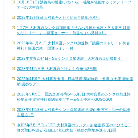
10月16日(日) 淡路島の磐座(いわくら)・秘境を堪能するミステリーツ
アーby大村真吾
2022年12月3日 大村真吾と行く伊豆半島聖地巡礼
1月7日 大村真吾シンクロ加速旅「サムハラ神社元宮・八大龍王 跳躍
のリトリート」～開運セミナー・前世ちょい見付き!～
2023年年1月21日 大村真吾シンクロ加速旅「跳躍のリトリート 御岩
神社と袋田の滝」 開運セミナー付
2023年立春2月4日～5日シンクロ加速旅「大村真吾流伊勢参り」
2023年4月1日発 大村真吾と行く！ 金華山2日間
2023年4月9日 大村真吾出演・日本遺産 葛城修験・犬鳴山 七宝瀧寺 奉
納 楽奏ツアー
2023年5月5日 緊急企画!令和5年5月5日 大村真吾のシンクロ加速旅
松尾泰伸 氷室神社奉納演奏ツアー&石上神宮へGOGOGO!
2023年6月18日 大村真吾シンクロ加速旅 久能山東照宮～浜松の聖地
を巡る1日
令和5年7月15日～17日 大村真吾のシンクロ加速旅 四国のそびえる二
峰の聖山を巡る 石鎚山と剣山大祭・徳島の聖地を巡る3日間