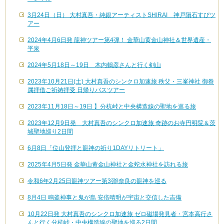
3月24日（日） 大村真吾・純銀アーティストSHIRAI 神戸隕石すぴツ
アー
2024年4月6日発 龍神ツアー第4弾！ 金華山黄金山神社＆世界遺産・
平泉
2024年5月18日～19日 木内鶴彦さんと行く剣山
2023年10月21日(土) 大村真吾のシンクロ加速旅 秩父・三峯神社 御眷
属拝借ご祈祷拝受 日帰りバスツアー
2023年11月18日～19日 】分杭峠と中央構造線の聖地を巡る旅
2023年12月9日発 大村真吾のシンクロ加速旅 奇跡のお寺円明院＆茨
城聖地巡り2日間
6月8日「位山登拝と龍神の祈り1DAYリトリート」
2025年4月5日発 金華山黄金山神社と金蛇水神社を訪れる旅
令和6年2月25日龍神ツアー第3弾!奈良の龍神を巡る
8月4日 鳴釜神事と鬼が島 安倍晴明が宇宙と交信した吉備
10月22日発 大村真吾のシンクロ加速旅 ゼロ磁場発見者・宮本高行さ
んと行く分杭峠・中央構造線の聖地を巡る2日間