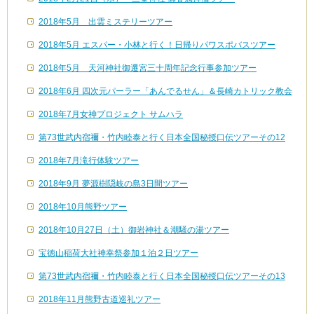
2018年5月 出雲ミステリーツアー
2018年5月 エスパー・小林と行く！日帰りパワスポバスツアー
2018年5月 天河神社御遷宮三十周年記念行事参加ツアー
2018年6月 四次元パーラー「あんでるせん」＆長崎カトリック教会
2018年7月女神プロジェクト サムハラ
第73世武内宿禰・竹内睦泰と行く日本全国秘授口伝ツアーその12
2018年7月滝行体験ツアー
2018年9月 夢源樹隠岐の島3日間ツアー
2018年10月熊野ツアー
2018年10月27日（土）御岩神社＆潮騒の湯ツアー
宝徳山稲荷大社神幸祭参加１泊２日ツアー
第73世武内宿禰・竹内睦泰と行く日本全国秘授口伝ツアーその13
2018年11月熊野古道巡礼ツアー