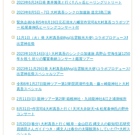
2023年6月24日発 奥井雅美と行く!! 八ヶ岳ヒーリングリトリート
2023年8月5日～7日 大村真吾シンクロ加速旅 道北3島三昧
緊急企画!令和5年8月19日元石清水八幡宮作宮司&大村真吾コラボツア
ー 松尾泰伸氏ヒーリングコンサート付
11月1日（火）発 大村真吾&Myu(出雲観光大使) コラボプロデュース❗️
出雲神在祭
2023年10月14日(土) 大村真吾のシンクロ加速旅 高野山 空海生誕1250
年を祝う 祈りの饗宴奉納コンサート鑑賞ツアー
2023年11月29日発 大村真吾&Myu(出雲観光大使)コラボプロデュース!
出雲神在祭スペシャルツアー
令和6年1月27日龍神ツアー第1弾!琵琶湖竹生島・藤ヶ崎龍神社と大村
真吾スペシャル
2月11日(日) 龍神ツアー第2弾! 箱根神社・九頭龍神社&江之浦測候所
8月31日<作宮司&大村真吾と行く! 天河大弁財天>& 松尾泰伸氏の野外
コンサート
3月20日(春分) 大村真吾と行く!岐阜・金山巨石 縄文人の叡知!巨石研究
員徳田さんガイドつき・縄文人は春分の太陽観測をしていた!?+大村ス
ペシャル