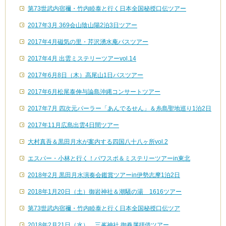
第73世武内宿禰・竹内睦泰と行く日本全国秘授口伝ツアー
2017年3月 369会山陰山陽2泊3日ツアー
2017年4月磁気の里・芹沢湧水庵バスツアー
2017年4月 出雲ミステリーツアーvol.14
2017年6月8日（木）高尾山1日バスツアー
2017年6月松尾泰伸与論島沖縄コンサートツアー
2017年7月 四次元パーラー「あんでるせん」＆糸島聖地巡り1泊2日
2017年11月広島出雲4日間ツアー
大村真吾＆黒田月水が案内する四国八十八ヶ所vol.2
エスパー・小林と行く！パワスポ＆ミステリーツアーin東北
2018年2月 黒田月水演奏会鑑賞ツアーin伊勢志摩1泊2日
2018年1月20日（土）御岩神社＆潮騒の湯 1616ツアー
第73世武内宿禰・竹内睦泰と行く日本全国秘授口伝ツア
2018年2月21日（水） 三峯神社 御眷属拝借ツアー