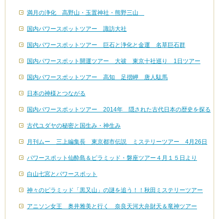
満月の浄化 高野山・玉置神社・熊野三山
国内パワースポットツアー 諏訪大社
国内パワースポットツアー 巨石と浄化と金運 名草巨石群
国内パワースポット開運ツアー 大祓 東京十社巡り 1日ツアー
国内パワースポットツアー 高知 足摺岬 唐人駄馬
日本の神様とつながる
国内パワースポットツアー 2014年 隠された古代日本の歴史を探る
古代ユダヤの秘密と国生み・神生み
月刊ムー 三上編集長 東京都市伝説 ミステリーツアー 4月26日
パワースポット仙酔島＆ピラミッド・磐座ツアー４月１５日より
白山七宮とパワースポット
神々のピラミッド「黒又山」の謎を追う！！秋田ミステリーツアー
アニソン女王 奥井雅美と行く 奈良天河大弁財天＆竜神ツアー