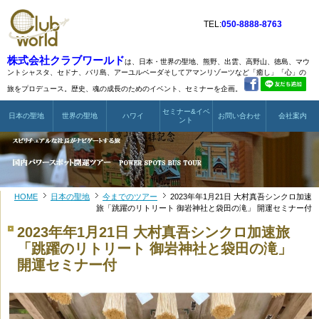
TEL:
050-8888-8763
株式会社クラブワールド
は、日本・世界の聖地、熊野、出雲、高野山、徳島、マウ
ントシャスタ、
セドナ、バリ島、アーユルベーダそしてアマンリゾーツなど
「癒し」「心」の
旅をプロデュース。歴史、魂の成長のためのイベント、セミナーを企画。
セミナー&イベ
日本の聖地
世界の聖地
ハワイ
お問い合わせ
会社案内
ント
HOME
日本の聖地
今までのツアー
2023年年1月21日 大村真吾シンクロ加速
旅「跳躍のリトリート 御岩神社と袋田の滝」 開運セミナー付
2023年年1月21日 大村真吾シンクロ加速旅
「跳躍のリトリート 御岩神社と袋田の滝」
開運セミナー付