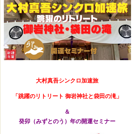
大村真吾シンクロ加速旅
「跳躍のリトリート 御岩神社と袋田の滝」
＆
癸卯（みずとのう）年の開運セミナー