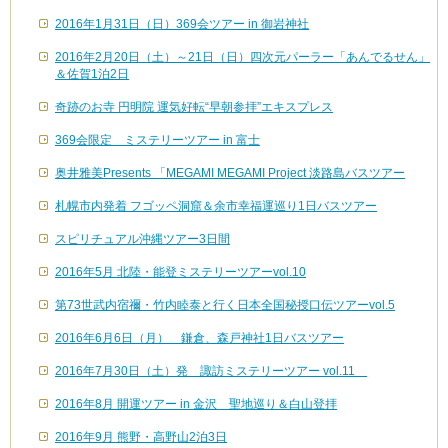
2016年1月31日（日）369会ツアー in 御岩神社
2016年2月20日（土）～21日（日）四次元パーラー「あんでるせん」
＆佐賀1泊2日
奇跡のお寺 円明院 運気好転“早朝参拝”エキスプレス
369会限定 ミステリーツアー in 富士
奥井雅美Presents 「MEGAMI MEGAMI Project 淡路島バスツアー
札幌市内発着 フゴッペ洞窟＆余市幸福運巡り1日バスツアー
スピリチュアル沖縄ツアー3日間
2016年5月 北陸・能登ミステリーツアーvol.10
第73世武内宿禰・竹内睦泰と行く日本全国秘授口伝ツアーvol.5
2016年6月6日（月） 鎌倉、森戸神社1日バスツアー
2016年7月30日（土）発 諏訪ミステリーツアー vol.11
2016年8月 開運ツアー in 金沢 聖地巡り＆白山登拝
2016年9月 熊野・高野山2泊3日