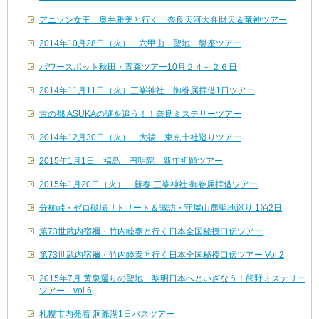
アニソン女王 奥井雅美と行く 奈良天河大弁財天＆竜神ツアー
2014年10月28日（火） 六甲山 聖地 磐座ツアー
パワースポット秋田・青森ツアー10月２４～２６日
2014年11月11日（火）三峯神社 御眷属拝借1日ツアー
古の都 ASUKAの謎を追う！！奈良ミステリーツアー
2014年12月30日（火） 大祓 東京十社巡りツアー
2015年1月1日 福島 円明院 新年祈願ツアー
2015年1月20日（火） 新春 三峯神社 御眷属拝借ツアー
分杭峠・ゼロ磁場リトリート＆諏訪・守屋山麓聖地巡り 1泊2日
第73世武内宿禰・竹内睦泰と行く日本全国秘授口伝ツアー
第73世武内宿禰・竹内睦泰と行く日本全国秘授口伝ツアー Vol.2
2015年7月 黄泉還りの聖地 黎明日本へといざなう！熊野ミステリー
ツアー vol.6
札幌市内発着 洞爺湖1日バスツアー