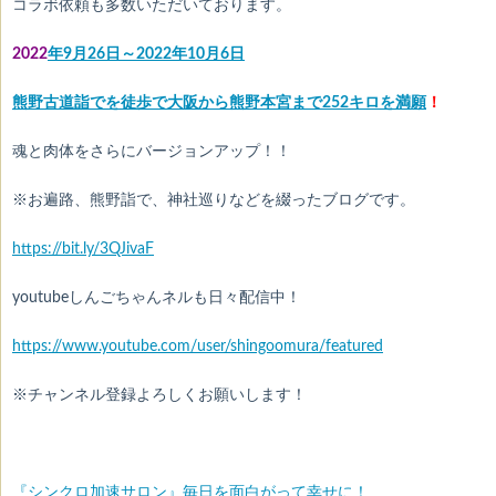
コラボ依頼も多数いただいております。
2022
年9月26日～2022年10月6日
熊野古道詣でを徒歩で大阪から熊野本宮まで252キロを満願
！
魂と肉体をさらにバージョンアップ！！
※お遍路、熊野詣で、神社巡りなどを綴ったブログです。
https://bit.ly/3QJivaF
youtubeしんごちゃんネルも日々配信中！
https://www.youtube.com/user/shingoomura/featured
※チャンネル登録よろしくお願いします！
『シンクロ加速サロン』毎日を面白がって幸せに！