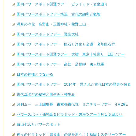
国内パワースポット開運ツアー ピラミッド・岩坐巡り
国内パワースポットツアー埼玉 古代の融和と叡智
満月の浄化 高野山・玉置神社・熊野三山
国内パワースポットツアー 諏訪大社
国内パワースポットツアー 巨石と浄化と金運 名草巨石群
国内パワースポット開運ツアー 大祓 東京十社巡り 1日ツアー
国内パワースポットツアー 高知 足摺岬 唐人駄馬
日本の神様とつながる
国内パワースポットツアー 2014年 隠された古代日本の歴史を探る
古代ユダヤの秘密と国生み・神生み
月刊ムー 三上編集長 東京都市伝説 ミステリーツアー 4月26日
パワースポット仙酔島＆ピラミッド・磐座ツアー４月１５日より
白山七宮とパワースポット
神々のピラミッド「黒又山」の謎を追う！！秋田ミステリーツアー