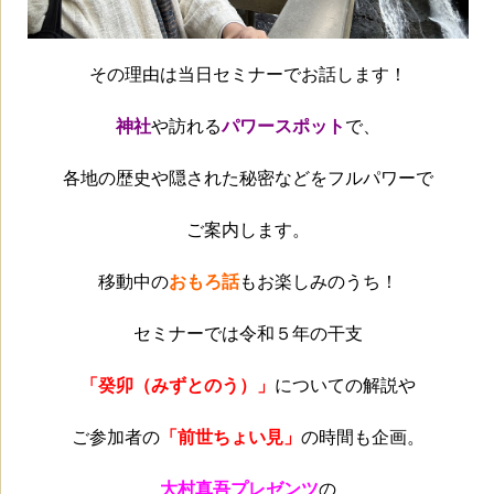
その理由は当日セミナーでお話します！
神社
や訪れる
パワースポット
で、
各地の歴史や隠された秘密などをフルパワーで
ご案内します。
移動中の
おもろ話
もお楽しみのうち！
セミナーでは令和５年の干支
「癸卯（みずとのう）」
についての解説や
ご参加者の
「前
世ちょい見」
の時間も企画。
大村真吾プレゼンツ
の