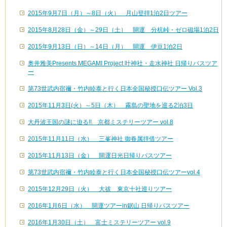
2015年9月7日（月）～8日（火） 月山登拝1泊2日ツアー
2015年8月28日（金）～29日（土） 開運 分杭峠・ゼロ磁場1泊2日
2015年9月13日（日）～14日（月） 開運 伊豆1泊2日
奥井雅美Presents MEGAMI Project 叶神社・走水神社 日帰りバスツア
ー
第73世武内宿禰・竹内睦泰と行く日本全国秘授口伝ツアー Vol.3
2015年11月3日(火）～5日（木） 霧島の聖地を巡る2泊3日
大丹波王国の謎に迫る!! 京都ミステリーツアー vol.8
2015年11月11日（水） 三峯神社 御眷属拝借ツアー
2015年11月13日（金） 開運日光日帰りバスツアー
第73世武内宿禰・竹内睦泰と行く日本全国秘授口伝ツアーvol.4
2015年12月29日（火） 大祓 東京十社巡りツアー
2016年1月6日（水） 開運ツアーin鋸山 日帰りバスツアー
2016年1月30日（土） 富士ミステリーツアー vol.9