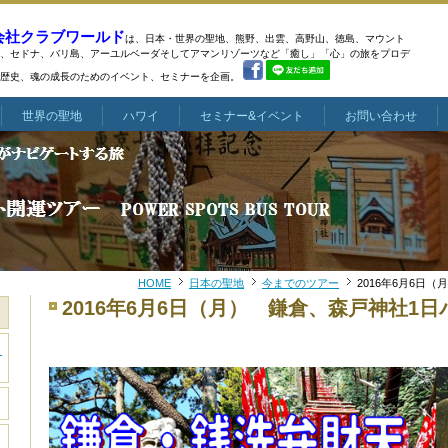
会社クラブワールド
は、日本・世界の聖地、熊野、出雲、高野山、徳島、マウント
、
セドナ、バリ島、アーユルベーダそしてアマンリゾーツなど
「癒し」「心」の旅をプロデ
歴史、魂の成長のためのイベント、セミナーを企画。
世界の聖地
ハワイ
セミナー&イベント
お問い合わせ
HOME
日本の聖地
今までのツアー
2016年6月6日
2016年6月6日（月） 鎌倉、森戸神社1
き