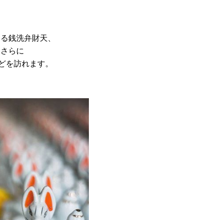
る
わる銭洗弁財天、
、
さらに
などを訪れます。