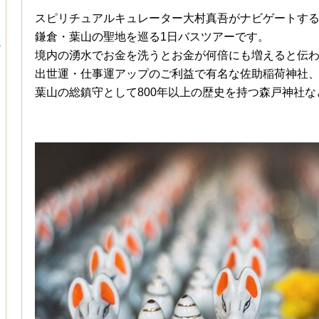
スピリチュアルキュレーター大村真吾がナビゲートす
鎌倉・葉山の聖地を巡る1日バスツアーです。
ー
境内の湧水でお金を洗うとお金が何倍にも増えると伝
出世運・仕事運アップのご利益で有名な佐助稲荷神社
葉山の総鎮守として800年以上の歴史を持つ森戸神社