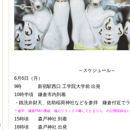
～スケジュール～
6月6日（月）
9時 新宿駅西口 工学院大学前 出発
10時半頃 鎌倉市内到着
・銭洗弁財天、佐助稲荷神社などを参拝 鎌倉付近で
＊途中 鎌倉FMの番組 魂のリラックス略してたまりら の公開収録を
15時頃 森戸神社 到着
6
16時頃
森戸神社 出発