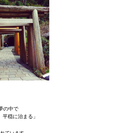
夢の中で
、平穏に治まる」
われています。