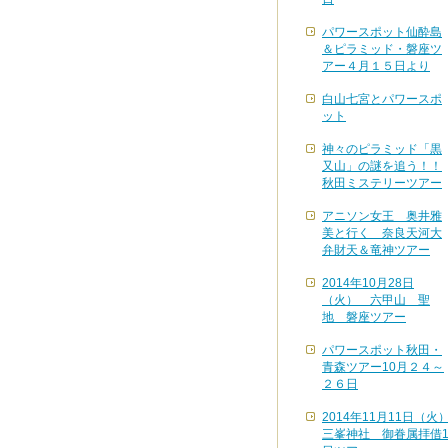
パワースポット仙酔島
＆ピラミッド・磐座ツ
アー４月１５日より
白山七宮とパワースポ
ット
神々のピラミッド「黒
又山」の謎を追う！！
秋田ミステリーツアー
アニソン女王 奥井雅
美と行く 奈良天河大
弁財天＆竜神ツアー
2014年10月28日
（火） 六甲山 聖
地 磐座ツアー
パワースポット秋田・
青森ツアー10月２４～
２６日
2014年11月11日（火
三峯神社 御眷属拝借