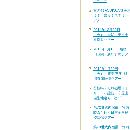
日ツアー
古の都 ASUKAの謎を
う！！奈良ミステリー
ツアー
2014年12月30日
（火） 大祓 東京十
社巡りツアー
2015年1月1日 福島
円明院 新年祈願ツア
ー
2015年1月20日
（火） 新春 三峯神社
御眷属拝借ツアー
分杭峠・ゼロ磁場リト
リート＆諏訪・守屋山
麓聖地巡り 1泊2日
第73世武内宿禰・竹内
睦泰と行く日本全国秘
授口伝ツアー
第73世武内宿禰・竹内