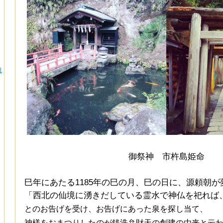
日
御祭神 市杵島姫命
巳年にあたる1185年の巳の月、巳の日に、源頼朝が
「西北の仙境に湧きだしている霊水で神仏を祀れば
とのお告げを受け、お告げにあった泉を探し当て、
神様をおまつりしたのが銭洗弁財天の創建の由来と云