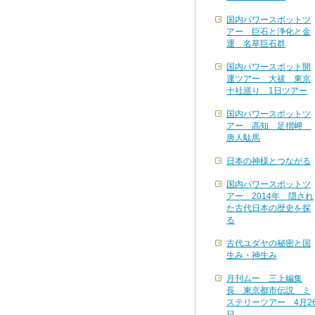
国内パワースポットツ
アー 巨石と浄化と金
運 名草巨石群
国内パワースポット開
運ツアー 大祓 東京
十社巡り 1日ツアー
国内パワースポットツ
アー 高知 足摺岬
唐人駄馬
日本の神様とつながる
国内パワースポットツ
アー 2014年 隠され
た古代日本の歴史を探
る
古代ユダヤの秘密と国
生み・神生み
月刊ムー 三上編集
長 東京都市伝説 ミ
ステリーツアー 4月2
日