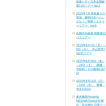
睦泰と行く日本全国秘
授口伝ツアー Vol.2
2015年7月 黄泉還りの
聖地 黎明日本へとい
ざなう！熊野ミステリ
ーツアー vol.6
札幌市内発着 洞爺湖1
バスツアー
2015年9月7日（月）～
8日（火） 月山登拝1
泊2日ツアー
2015年8月28日（金）
～29日（土） 開運
分杭峠・ゼロ磁場1泊2
日
2015年9月13日（日）
～14日（月） 開運
伊豆1泊2日
奥井雅美Presents
MEGAMI Project 叶神
社・走水神社 日帰りバ