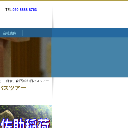
TEL:
050-8888-8763
会社案内
（月） 鎌倉、森戸神社1日バスツアー
日バスツアー