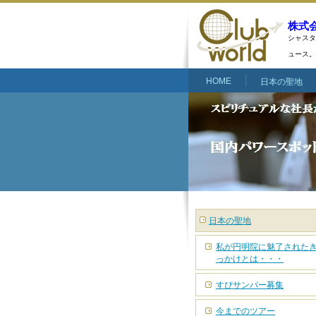
株式
シャスタ
ュース。
HOME
日本の聖地
日本の聖地
私が円明院に魅了された
っかけとは・・・
すぴサンパー募集
今までのツアー