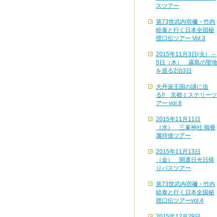
スツアー
第73世武内宿禰・竹内
睦泰と行く日本全国秘
授口伝ツアー Vol.3
2015年11月3日(火）～
5日（木） 霧島の聖
を巡る2泊3日
大丹波王国の謎に迫
る!! 京都ミステリーツ
アー vol.8
2015年11月11日
（水） 三峯神社 御眷
属拝借ツアー
2015年11月13日
（金） 開運日光日帰
りバスツアー
第73世武内宿禰・竹内
睦泰と行く日本全国秘
授口伝ツアーvol.4
2015年12月29日