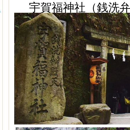
宇賀福神社（銭洗
追