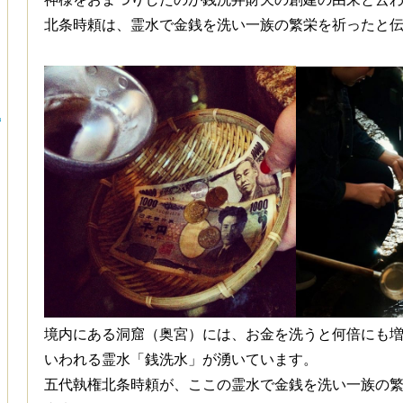
北条時頼は、霊水で金銭を洗い一族の繁栄を祈ったと
地
境内にある洞窟（奥宮）には、お金を洗うと何倍にも
いわれる霊水「銭洗水」が湧いています。
五代執権
北条時頼が、ここの霊水で金銭を洗い一族の