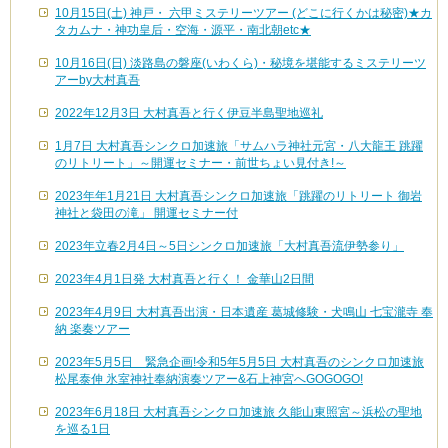
10月15日(土) 神戸・ 六甲ミステリーツアー (どこに行くかは秘密)★カ
タカムナ・神功皇后・空海・源平・南北朝etc★
10月16日(日) 淡路島の磐座(いわくら)・秘境を堪能するミステリーツ
アーby大村真吾
2022年12月3日 大村真吾と行く伊豆半島聖地巡礼
1月7日 大村真吾シンクロ加速旅「サムハラ神社元宮・八大龍王 跳躍
のリトリート」～開運セミナー・前世ちょい見付き!～
2023年年1月21日 大村真吾シンクロ加速旅「跳躍のリトリート 御岩
神社と袋田の滝」 開運セミナー付
2023年立春2月4日～5日シンクロ加速旅「大村真吾流伊勢参り」
2023年4月1日発 大村真吾と行く！ 金華山2日間
2023年4月9日 大村真吾出演・日本遺産 葛城修験・犬鳴山 七宝瀧寺 奉
納 楽奏ツアー
2023年5月5日 緊急企画!令和5年5月5日 大村真吾のシンクロ加速旅
松尾泰伸 氷室神社奉納演奏ツアー&石上神宮へGOGOGO!
2023年6月18日 大村真吾シンクロ加速旅 久能山東照宮～浜松の聖地
を巡る1日