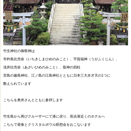
竹生神社の御祭神は
市杵島比売命（いちきしまひめのみこと）、宇賀福神（うがふくじん）、
浅井比売命（あざいひめのみこと）、龍神の四柱
宮島の厳島神社、江ノ島の江島神社とともに日本三大弁才天の1つに
数えられています
こちらを奥井さんとともに参拝します
竹生島から再びクルーザーにて港に戻り、長浜港近くのホテルへ
こちらで昼食とクリスタルボウル瞑想会をおこないます