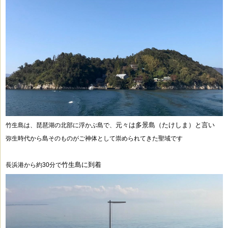
元々は多景島（たけしま）と言い
竹生島は、琵琶湖の北部に浮かぶ島で、
弥生時代から島そのものがご神体として崇められてきた聖域です
竹生島に到着
長浜港から約30分で