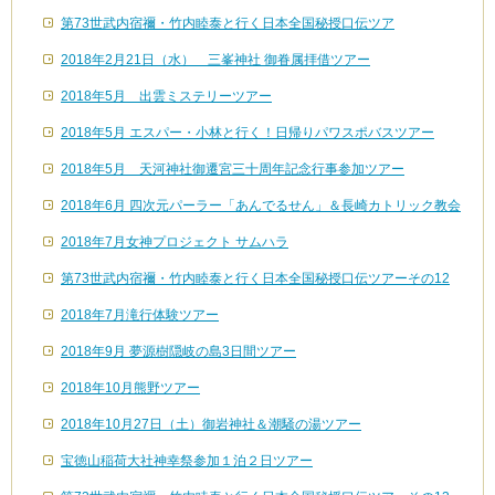
第73世武内宿禰・竹内睦泰と行く日本全国秘授口伝ツア
2018年2月21日（水） 三峯神社 御眷属拝借ツアー
2018年5月 出雲ミステリーツアー
2018年5月 エスパー・小林と行く！日帰りパワスポバスツアー
2018年5月 天河神社御遷宮三十周年記念行事参加ツアー
2018年6月 四次元パーラー「あんでるせん」＆長崎カトリック教会
2018年7月女神プロジェクト サムハラ
第73世武内宿禰・竹内睦泰と行く日本全国秘授口伝ツアーその12
2018年7月滝行体験ツアー
2018年9月 夢源樹隠岐の島3日間ツアー
2018年10月熊野ツアー
2018年10月27日（土）御岩神社＆潮騒の湯ツアー
宝徳山稲荷大社神幸祭参加１泊２日ツアー