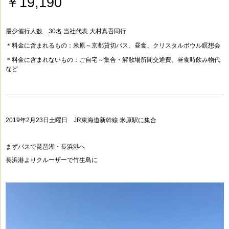
￥19,190
最少催行人数
30名
当社代表 大村真吾同行
＊料金に含まれるもの：米原～京都貸切バス、昼食、クリスタルボウル瞑想会
＊料金に含まれないもの：ご自宅～集合・解散場所間交通費、昼食時飲み物代
など
2019年2月23日土曜日 JR東海道新幹線
米原駅に集合
まずバスで琵琶湖・長浜港へ
長浜港よりクルーザーで竹生島に