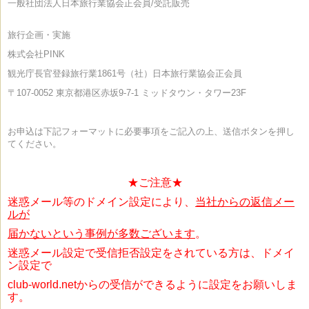
一般社団法人日本旅行業協会正会員/受託販売
旅行企画・実施
株式会社PINK
観光庁長官登録旅行業1861号（社）日本旅行業協会正会員
〒107-0052
東京都港区赤坂9-7-1 ミッドタウン・タワー23F
お申込は下記フォーマットに必要事項をご記入の上、送信ボタンを押し
てください。
★ご注意★
迷惑メール等のドメイン設定により、
当社からの返信メー
ルが
届かないという事例が
多数ございます
。
迷惑メール設定で受信拒否設定をされている方は、ドメイ
ン設定で
club-world.netからの受信ができるように設定をお願いしま
す。