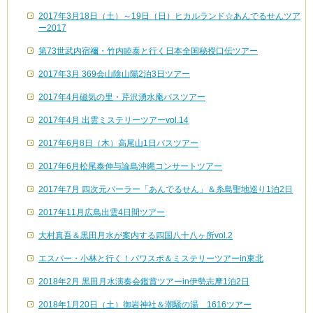
2017年3月18日（土）～19日（日）ヒカルランド☆あんでるせんツア
ー2017
第73世武内宿禰・竹内睦泰と行く日本全国秘授口伝ツアー
2017年3月 369会山陰山陽2泊3日ツアー
2017年4月磁気の里・芹沢湧水庵バスツアー
2017年4月 出雲ミステリーツアーvol.14
2017年6月8日（木）高尾山1日バスツアー
2017年6月松尾泰伸与論島沖縄コンサートツアー
2017年7月 四次元パーラー「あんでるせん」＆糸島聖地巡り1泊2日
2017年11月広島出雲4日間ツアー
大村真吾＆黒田月水が案内する四国八十八ヶ所vol.2
エスパー・小林と行く！パワスポ＆ミステリーツアーin東北
2018年2月 黒田月水演奏会鑑賞ツアーin伊勢志摩1泊2日
2018年1月20日（土）御岩神社＆潮騒の湯 1616ツアー