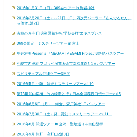
2016年1月31日（日）369会ツアー in 御岩神社
2016年2月20日（土）～21日（日）四次元パーラー「あんでるせん」
＆佐賀1泊2日
奇跡のお寺 円明院 運気好転“早朝参拝”エキスプレス
369会限定 ミステリーツアー in 富士
奥井雅美Presents 「MEGAMI MEGAMI Project 淡路島バスツアー
札幌市内発着 フゴッペ洞窟＆余市幸福運巡り1日バスツアー
スピリチュアル沖縄ツアー3日間
2016年5月 北陸・能登ミステリーツアーvol.10
第73世武内宿禰・竹内睦泰と行く日本全国秘授口伝ツアーvol.5
2016年6月6日（月） 鎌倉、森戸神社1日バスツアー
2016年7月30日（土）発 諏訪ミステリーツアー vol.11
2016年8月 開運ツアー in 金沢 聖地巡り＆白山登拝
2016年9月 熊野・高野山2泊3日