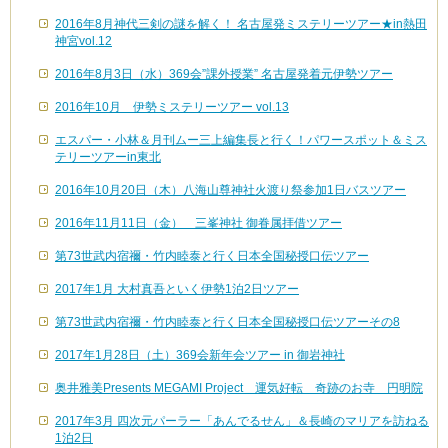
2016年8月神代三剣の謎を解く！ 名古屋発ミステリーツアー★in熱田
神宮vol.12
2016年8月3日（水）369会”課外授業” 名古屋発着元伊勢ツアー
2016年10月 伊勢ミステリーツアー vol.13
エスパー・小林＆月刊ムー三上編集長と行く！パワースポット＆ミス
テリーツアーin東北
2016年10月20日（木）八海山尊神社火渡り祭参加1日バスツアー
2016年11月11日（金） 三峯神社 御眷属拝借ツアー
第73世武内宿禰・竹内睦泰と行く日本全国秘授口伝ツアー
2017年1月 大村真吾といく伊勢1泊2日ツアー
第73世武内宿禰・竹内睦泰と行く日本全国秘授口伝ツアーその8
2017年1月28日（土）369会新年会ツアー in 御岩神社
奥井雅美Presents MEGAMI Project 運気好転 奇跡のお寺 円明院
2017年3月 四次元パーラー「あんでるせん」＆長崎のマリアを訪ねる
1泊2日