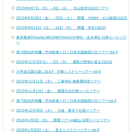
2015年9月7日（月）～8日（火） 月山登拝1泊2日ツアー
2015年8月28日（金）～29日（土） 開運 分杭峠・ゼロ磁場1泊2日
2015年9月13日（日）～14日（月） 開運 伊豆1泊2日
奥井雅美Presents MEGAMI Project 叶神社・走水神社 日帰りバスツア
ー
第73世武内宿禰・竹内睦泰と行く日本全国秘授口伝ツアー Vol.3
2015年11月3日(火）～5日（木） 霧島の聖地を巡る2泊3日
大丹波王国の謎に迫る!! 京都ミステリーツアー vol.8
2015年11月11日（水） 三峯神社 御眷属拝借ツアー
2015年11月13日（金） 開運日光日帰りバスツアー
第73世武内宿禰・竹内睦泰と行く日本全国秘授口伝ツアーvol.4
2015年12月29日（火） 大祓 東京十社巡りツアー
2016年1月6日（水） 開運ツアーin鋸山 日帰りバスツアー
2016年1月30日（土） 富士ミステリーツアー vol.9