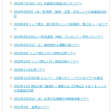
2020年7月19日（日）札幌発北海道1日バスツアー
2020年8月6日（木）発 熊野・龍神・玉置・天河シンクロ加速旅3泊4
日
2020年8月リュウ博士・東川宮司といく大和御所 鴨三社 ＋ 一社ツア
ー
2020年8月23日ムー民倶楽部（MIB）プレゼンツ！羽咋バスツアー
2020年9月12日（土）御岩神社＆潮騒の湯ツアー
2020年9月 リュウ博士と行く伊勢2日間ツアー
2020年10月 リュウ博士と行く高知日帰りツアー
2020年11月出雲ツアー
2020年11月28日発 エスパー・小林と行く！パワスポツアーin東北
2020年12月 神話の町【阪南】と修験の山【犬鳴山】をめぐる シンク
ロ加速旅2日間
2021年3月31日（水）出雲大社相模分祠奉納演奏ツアー
2021年4月 金華山ツアー