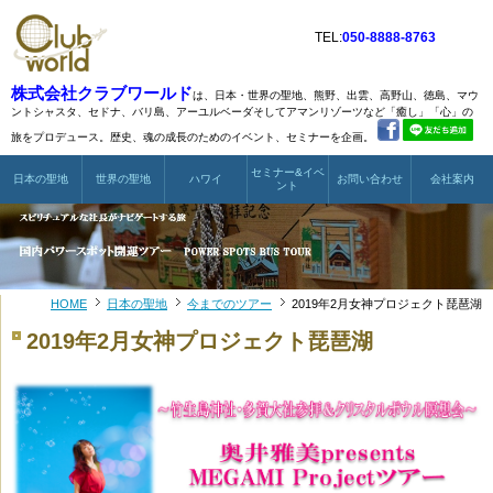
TEL:
050-8888-8763
株式会社クラブワールド
は、日本・世界の聖地、熊野、出雲、高野山、徳島、マウ
ントシャスタ、
セドナ、バリ島、アーユルベーダそしてアマンリゾーツなど
「癒し」「心」の
旅をプロデュース。歴史、魂の成長のためのイベント、セミナーを企画。
セミナー&イベ
日本の聖地
世界の聖地
ハワイ
お問い合わせ
会社案内
ント
HOME
日本の聖地
今までのツアー
2019年2月女神プロジェクト琵琶湖
2019年2月女神プロジェクト琵琶湖