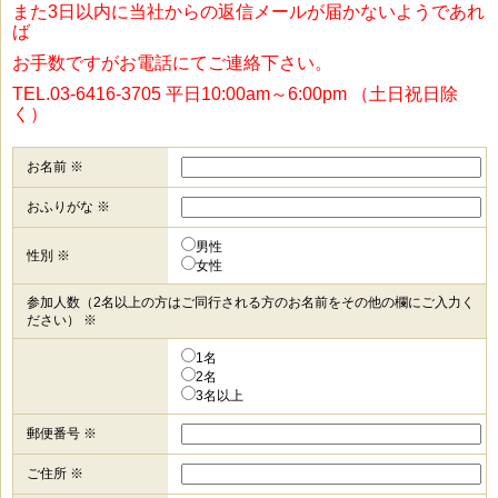
また3日以内に当社からの返信メールが届かないようであれ
ば
お手数ですがお電話にてご連絡下さい。
TEL.03-6416-3705 平日10:00am～6:00pm （土日祝日除
く）
お名前 ※
おふりがな ※
男性
性別 ※
女性
参加人数（2名以上の方はご同行される方のお名前をその他の欄にご入力く
ださい） ※
1名
2名
3名以上
郵便番号 ※
ご住所 ※