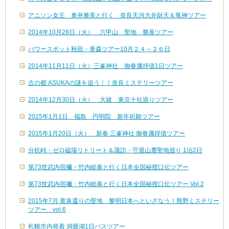
アニソン女王 奥井雅美と行く 奈良天河大弁財天＆竜神ツアー
2014年10月28日（火） 六甲山 聖地 磐座ツアー
パワースポット秋田・青森ツアー10月２４～２６日
2014年11月11日（火）三峯神社 御眷属拝借1日ツアー
古の都 ASUKAの謎を追う！！奈良ミステリーツアー
2014年12月30日（火） 大祓 東京十社巡りツアー
2015年1月1日 福島 円明院 新年祈願ツアー
2015年1月20日（火） 新春 三峯神社 御眷属拝借ツアー
分杭峠・ゼロ磁場リトリート＆諏訪・守屋山麓聖地巡り 1泊2日
第73世武内宿禰・竹内睦泰と行く日本全国秘授口伝ツアー
第73世武内宿禰・竹内睦泰と行く日本全国秘授口伝ツアー Vol.2
2015年7月 黄泉還りの聖地 黎明日本へといざなう！熊野ミステリー
ツアー vol.6
札幌市内発着 洞爺湖1日バスツアー