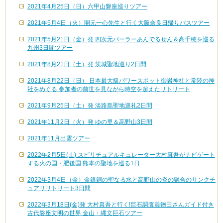
2021年4月25日（日）六甲山磐座巡りツアー
2021年5月4日（火）開元一心先生と行く大阪奈良日帰りバスツアー
2021年5月21日（金）発 四次元パーラーあんでるせん＆高千穂を巡る
九州3日間ツアー
2021年8月21日（土）発 茨城聖地巡り2日間
2021年8月22日（日） 日本最大級パワースポット御岩神社と常陸の神
社をめぐる 参加者の前世を見ながら時空を超えたリトリート
2021年9月25日（土）発 淡路島聖地巡礼2日間
2021年11月2日（火）発 ゆの里＆高野山3日間
2021年11月出雲ツアー
2022年2月5日(土) スピリチュアルキュレーター大村真吾がナビゲート
する火の国・肥後国 熊本の聖地を巡る1日
2022年3月4日（金）金銀銅の聖なる水と高野山の炎の融合のサンクチ
ュアリリトリート3日間
2022年3月18日(金)発 大村真吾と行く!巨石調査員徳田さんガイド付き
古代磐座文明の世界 金山・縄文巨石ツアー