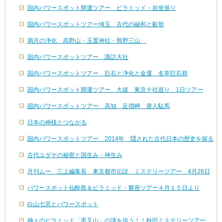
国内パワースポット開運ツアー ピラミッド・岩坐巡り
国内パワースポットツアー埼玉 古代の融和と叡智
満月の浄化 高野山・玉置神社・熊野三山
国内パワースポットツアー 諏訪大社
国内パワースポットツアー 巨石と浄化と金運 名草巨石群
国内パワースポット開運ツアー 大祓 東京十社巡り 1日ツアー
国内パワースポットツアー 高知 足摺岬 唐人駄馬
日本の神様とつながる
国内パワースポットツアー 2014年 隠された古代日本の歴史を探る
古代ユダヤの秘密と国生み・神生み
月刊ムー 三上編集長 東京都市伝説 ミステリーツアー 4月26日
パワースポット仙酔島＆ピラミッド・磐座ツアー４月１５日より
白山七宮とパワースポット
神々のピラミッド「黒又山」の謎を追う！！秋田ミステリーツアー