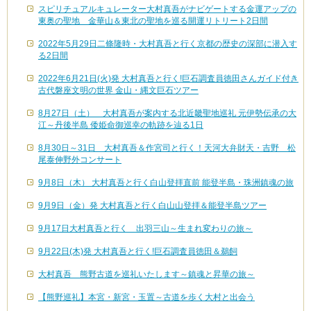
スピリチュアルキュレーター大村真吾がナビゲートする金運アップの
東奥の聖地 金華山＆東北の聖地を巡る開運リトリート2日間
2022年5月29日二條隆時・大村真吾と行く京都の歴史の深部に潜入す
る2日間
2022年6月21日(火)発 大村真吾と行く!巨石調査員徳田さんガイド付き
古代磐座文明の世界 金山・縄文巨石ツアー
8月27日（土） 大村真吾が案内する北近畿聖地巡礼 元伊勢伝承の大
江～丹後半島 倭姫命御巡幸の軌跡を辿る1日
8月30日～31日 大村真吾＆作宮司と行く！天河大弁財天・吉野 松
尾泰伸野外コンサート
9月8日（木） 大村真吾と行く白山登拝直前 能登半島・珠洲鎮魂の旅
9月9日（金）発 大村真吾と行く白山山登拝＆能登半島ツアー
9月17日大村真吾と行く 出羽三山～生まれ変わりの旅～
9月22日(木)発 大村真吾と行く!巨石調査員徳田＆鵜飼
大村真吾 熊野古道を巡礼いたします～鎮魂と昇華の旅～
【熊野巡礼】本宮・新宮・玉置～古道を歩く大村と出会う