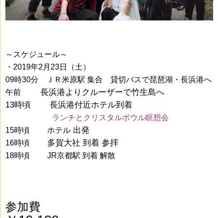
～スケジュール～
・2019年2月23日（土）
09時30分 ＪＲ米原駅 集合 貸切バスで琵琶湖・長浜港へ
長浜港よりクルーザーで竹生島へ
午前
13時頃 長浜港付近ホテル到着
ああああああ
ランチとクリスタルボウル瞑想会
出発
15時頃
あ
ホテル
多賀大社 到着 参拝
16時頃
あ
18時頃 JR京都駅 到着 解散
参加費