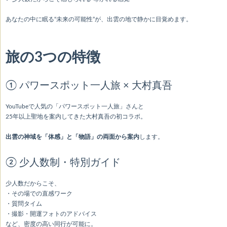
あなたの中に眠る“未来の可能性”が、出雲の地で静かに目覚めます。
旅の3つの特徴
① パワースポット一人旅 × 大村真吾
YouTubeで人気の「パワースポット一人旅」さんと
25年以上聖地を案内してきた大村真吾の初コラボ。
出雲の神域を「体感」と「物語」の両面から案内
します。
② 少人数制・特別ガイド
少人数だからこそ、
・その場での直感ワーク
・質問タイム
・撮影・開運フォトのアドバイス
など、密度の高い同行が可能に。