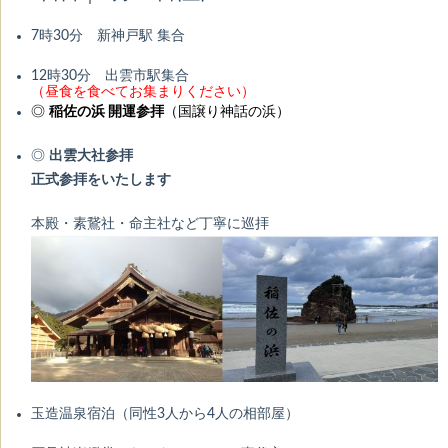
7時30分 新神戸駅 集合
12時30分 出雲市駅集合
（昼食を食べてお集まりください）
◎
稲佐の浜 開運参拝
（国譲り神話の浜）
◎
出雲大社参拝
正式参拝をいたします
本殿・素鵞社・命主社など丁寧に巡拝
玉造温泉宿泊（同性3人から4人の相部屋）