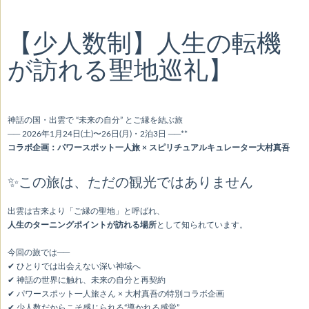
【少人数制】人生の転機
が訪れる聖地巡礼】
神話の国・出雲で “未来の自分” とご縁を結ぶ旅
── 2026年1月24日(土)〜26日(月)・2泊3日 ──**
コラボ企画：パワースポット一人旅 × スピリチュアルキュレーター大村真吾
✨この旅は、ただの観光ではありません
出雲は古来より「ご縁の聖地」と呼ばれ、
人生のターニングポイントが訪れる場所
として知られています。
今回の旅では──
✔ ひとりでは出会えない深い神域へ
✔ 神話の世界に触れ、未来の自分と再契約
✔ パワースポット一人旅さん × 大村真吾の特別コラボ企画
✔ 少人数だからこそ感じられる“導かれる感覚”