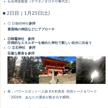
石見神楽鑑賞（ヤマタノオロチや事代主）
■ 2日目｜1月25日(土)
◎ 日御碕神社
参拝
素戔嗚の神話などにアプローチ
◎韓
竈神社 参拝
圧倒的なエネルギーを秘めた神社で新しい自分に出会う
◎
立石神社 参拝
荘厳な磐座を参拝
夜：パワースポット一人旅 X大村真吾 特別トーク＆ワーク
「2026年、あなたの運命が動き出す瞬間」