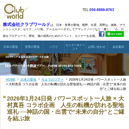
TEL:
050-8888-8763
株式会社クラブワールド
は、日本・世界の聖地、熊野、出雲、高野山、徳島、マウ
ントシャスタ、
セドナ、バリ島、アーユルベーダそしてアマンリゾーツなど
「癒し」「心」の
旅をプロデュース。歴史、魂の成長のためのイベント、セミナーを企画。
セミナー&イベ
日本の聖地
世界の聖地
ハワイ
お問い合わせ
会社案内
ント
HOME
日本の聖地
今までのツアー
2026年1月24日発 パワースポット一人旅
× 大村真吾 コラボ企画 人生の転機が訪れる聖地巡礼──神話の国・出雲で“未来の自
分”とご縁を結ぶ旅
2026年1月24日発 パワースポット一人旅 × 大
村真吾 コラボ企画 人生の転機が訪れる聖地
巡礼──神話の国・出雲で“未来の自分”とご縁
を結ぶ旅