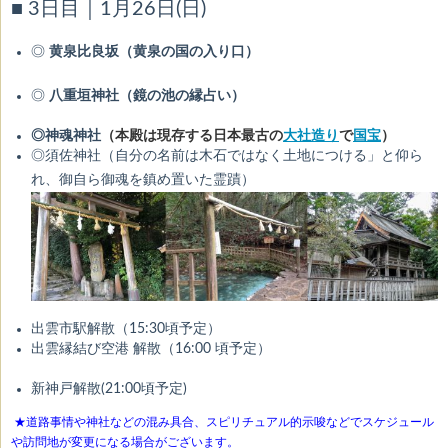
■ 3日目｜1月26日(日)
◎
黄泉比良坂（黄泉の国の入り口）
◎
八重垣神社（鏡の池の縁占い）
◎神魂神社
（本殿は現存する日本最古の
大社造り
で
国宝
）
◎須佐神社（自分の名前は木石ではなく土地につける」と仰ら
れ、御自ら御魂を鎮め置いた霊蹟）
出雲市駅解散（15:30頃予定）
出雲縁結び空港 解散（16:00 頃予定）
新神戸解散(21:00頃予定)
★道路事情や神社などの混み具合、スピリチュアル的示唆などでスケジュール
や訪問地が変更になる場合がございます。