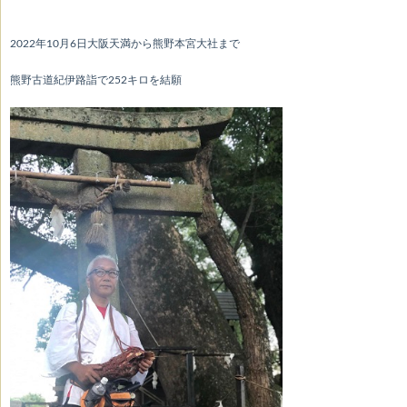
2022年10月6日大阪天満から熊野本宮大社まで
熊野古道紀伊路詣で252キロを結願