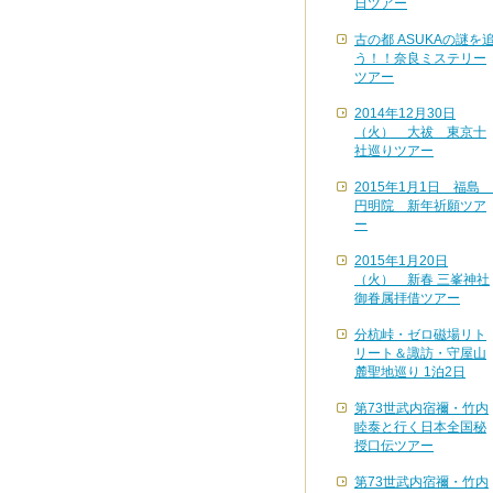
日ツアー
古の都 ASUKAの謎を
う！！奈良ミステリー
ツアー
2014年12月30日
（火） 大祓 東京十
社巡りツアー
2015年1月1日 福島
円明院 新年祈願ツア
ー
2015年1月20日
（火） 新春 三峯神社
御眷属拝借ツアー
分杭峠・ゼロ磁場リト
リート＆諏訪・守屋山
麓聖地巡り 1泊2日
第73世武内宿禰・竹内
睦泰と行く日本全国秘
授口伝ツアー
第73世武内宿禰・竹内