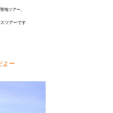
道聖地ツアー、
バスツアーです
だよー