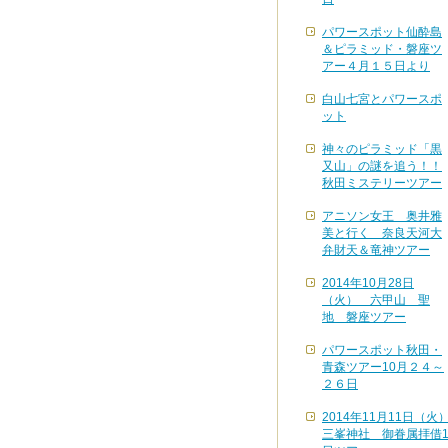
パワースポット仙酔島
＆ピラミッド・磐座ツ
アー４月１５日より
白山七宮とパワースポ
ット
神々のピラミッド「黒
又山」の謎を追う！！
秋田ミステリーツアー
アニソン女王 奥井雅
美と行く 奈良天河大
弁財天＆竜神ツアー
2014年10月28日
（火） 六甲山 聖
地 磐座ツアー
パワースポット秋田・
青森ツアー10月２４～
２６日
2014年11月11日（火
三峯神社 御眷属拝借