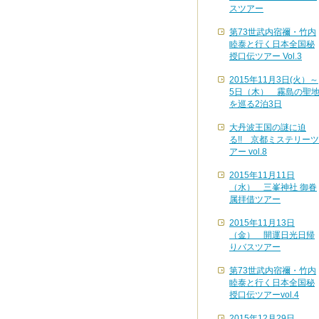
スツアー
第73世武内宿禰・竹内
睦泰と行く日本全国秘
授口伝ツアー Vol.3
2015年11月3日(火）～
5日（木） 霧島の聖
を巡る2泊3日
大丹波王国の謎に迫
る!! 京都ミステリーツ
アー vol.8
2015年11月11日
（水） 三峯神社 御眷
属拝借ツアー
2015年11月13日
（金） 開運日光日帰
りバスツアー
第73世武内宿禰・竹内
睦泰と行く日本全国秘
授口伝ツアーvol.4
2015年12月29日