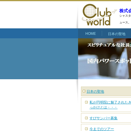
株式
シャスタ
ュース。
HOME
日本の聖地
日本の聖地
私が円明院に魅了された
っかけとは・・・
すぴサンパー募集
今までのツアー