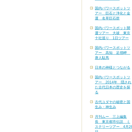
国内パワースポットツ
アー 巨石と浄化と金
運 名草巨石群
国内パワースポット開
運ツアー 大祓 東京
十社巡り 1日ツアー
国内パワースポットツ
アー 高知 足摺岬
唐人駄馬
日本の神様とつながる
国内パワースポットツ
アー 2014年 隠され
た古代日本の歴史を探
る
古代ユダヤの秘密と国
生み・神生み
月刊ムー 三上編集
長 東京都市伝説 ミ
ステリーツアー 4月2
日