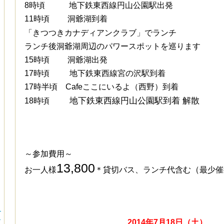
8時頃 地下鉄東西線円山公園駅出発
11時頃 洞爺湖到着
「きつつきカナディアンクラブ」でランチ
ランチ後洞爺湖周辺のパワースポットを巡ります
15時頃 洞爺湖出発
17時頃 地下鉄東西線宮の沢駅到着
17時半頃
Cafeここにいるよ（西野）到着
地下鉄東西線円山公園駅到着 解散
18時頃
～参加費用～
13,800
（
お一人様
＊貸切バス、ランチ代含む
最少催
）
1
2014年7月18日（土）