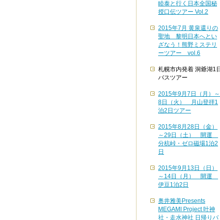
睦泰と行く日本全国秘
授口伝ツアー Vol.2
2015年7月 黄泉還りの
聖地 黎明日本へとい
ざなう！熊野ミステリ
ーツアー vol.6
札幌市内発着 洞爺湖1
バスツアー
2015年9月7日（月）～
8日（火） 月山登拝1
泊2日ツアー
2015年8月28日（金）
～29日（土） 開運
分杭峠・ゼロ磁場1泊2
日
2015年9月13日（日）
～14日（月） 開運
伊豆1泊2日
奥井雅美Presents
MEGAMI Project 叶神
社・走水神社 日帰りバ