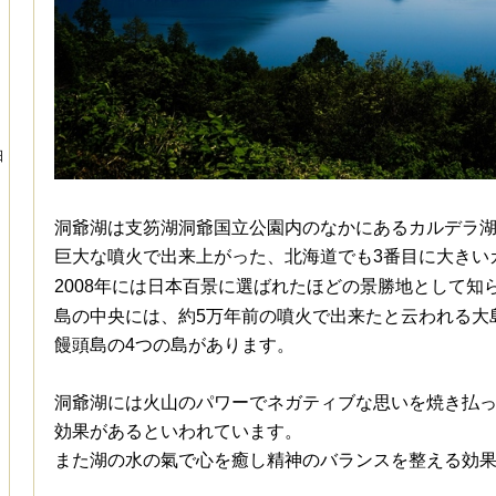
日
洞爺湖は支笏湖洞爺国立公園内のなかにあるカルデラ湖
巨大な噴火で出来上がった、北海道でも3番目に大きい
2008年には
日本百景に選ばれたほどの景勝地として知
島の中央には、約5万年前の噴火で出来たと云われる大
饅頭島の4つの島があります。
洞爺湖には火山のパワーでネガティブな思いを焼き払
効果があるといわれています。
また湖の水の氣で心を癒し精神のバランスを整える効