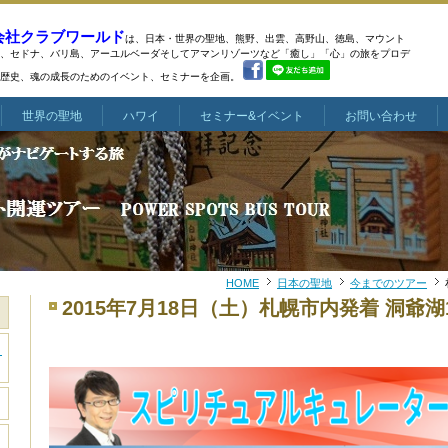
会社クラブワールド
は、日本・世界の聖地、熊野、出雲、高野山、徳島、マウント
、
セドナ、バリ島、アーユルベーダそしてアマンリゾーツなど
「癒し」「心」の旅をプロデ
歴史、魂の成長のためのイベント、セミナーを企画。
世界の聖地
ハワイ
セミナー&イベント
お問い合わせ
HOME
日本の聖地
今までのツアー
2015年7月18日（土）札幌市内発着 洞爺
き