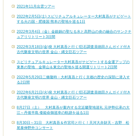
2021年11月出雲ツアー
2022年2月5日(土) スピリチュアルキュレーター大村真吾がナビゲート
する火の国・肥後国 熊本の聖地を巡る1日
2022年3月4日（金）金銀銅の聖なる水と高野山の炎の融合のサンクチ
ュアリリトリート3日間
2022年3月18日(金)発 大村真吾と行く!巨石調査員徳田さんガイド付き
古代磐座文明の世界 金山・縄文巨石ツアー
スピリチュアルキュレーター大村真吾がナビゲートする金運アップの
東奥の聖地 金華山＆東北の聖地を巡る開運リトリート2日間
2022年5月29日二條隆時・大村真吾と行く京都の歴史の深部に潜入す
る2日間
2022年6月21日(火)発 大村真吾と行く!巨石調査員徳田さんガイド付き
古代磐座文明の世界 金山・縄文巨石ツアー
8月27日（土） 大村真吾が案内する北近畿聖地巡礼 元伊勢伝承の大
江～丹後半島 倭姫命御巡幸の軌跡を辿る1日
8月30日～31日 大村真吾＆作宮司と行く！天河大弁財天・吉野 松
尾泰伸野外コンサート