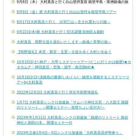
9月8日（木） 大村真吾と行く白山登拝直前 能登半島・珠洲鎮魂の旅
9月9日（金）発 大村真吾と行く白山山登拝＆能登半島ツアー
9月17日大村真吾と行く 出羽三山～生まれ変わりの旅～
9月22日(木)発 大村真吾と行く!巨石調査員徳田＆鵜飼
大村真吾 熊野古道を巡礼いたします～鎮魂と昇華の旅～
【熊野巡礼】本宮・新宮・玉置～古道を歩く大村と出会う
10月15日(土) 神戸・ 六甲ミステリーツアー (どこに行くかは秘密)★カ
タカムナ・神功皇后・空海・源平・南北朝etc★
10月16日(日) 淡路島の磐座(いわくら)・秘境を堪能するミステリーツ
アーby大村真吾
2022年12月3日 大村真吾と行く伊豆半島聖地巡礼
1月7日 大村真吾シンクロ加速旅「サムハラ神社元宮・八大龍王 跳躍
のリトリート」～開運セミナー・前世ちょい見付き!～
2023年年1月21日 大村真吾シンクロ加速旅「跳躍のリトリート 御岩
神社と袋田の滝」 開運セミナー付
2023年立春2月4日～5日シンクロ加速旅「大村真吾流伊勢参り」