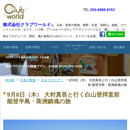
TEL:
050-8888-8763
株式会社クラブワールド
は、日本・世界の聖地、熊野、出雲、高野山、徳島、マウ
ントシャスタ、
セドナ、バリ島、アーユルベーダそしてアマンリゾーツなど
「癒し」「心」の
旅をプロデュース。歴史、魂の成長のためのイベント、セミナーを企画。
セミナー&イベ
日本の聖地
世界の聖地
ハワイ
お問い合わせ
会社案内
ント
HOME
日本の聖地
今までのツアー
9月8日（木） 大村真吾と行く白山登拝直
前 能登半島・珠洲鎮魂の旅
9月8日（木） 大村真吾と行く白山登拝直前
能登半島・珠洲鎮魂の旅