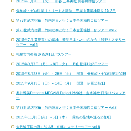
2015年1月20日（火） 新春 三峯神社 御眷属拝借ツアー
分杭峠・ゼロ磁場リトリート＆諏訪・守屋山麓聖地巡り 1泊2日
第73世武内宿禰・竹内睦泰と行く日本全国秘授口伝ツアー
第73世武内宿禰・竹内睦泰と行く日本全国秘授口伝ツアー Vol.2
2015年7月 黄泉還りの聖地 黎明日本へといざなう！熊野ミステリー
ツアー vol.6
札幌市内発着 洞爺湖1日バスツアー
2015年9月7日（月）～8日（火） 月山登拝1泊2日ツアー
2015年8月28日（金）～29日（土） 開運 分杭峠・ゼロ磁場1泊2日
2015年9月13日（日）～14日（月） 開運 伊豆1泊2日
奥井雅美Presents MEGAMI Project 叶神社・走水神社 日帰りバスツア
ー
第73世武内宿禰・竹内睦泰と行く日本全国秘授口伝ツアー Vol.3
2015年11月3日(火）～5日（木） 霧島の聖地を巡る2泊3日
大丹波王国の謎に迫る!! 京都ミステリーツアー vol.8