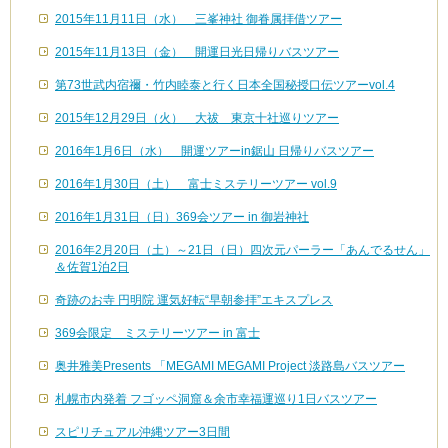
2015年11月11日（水） 三峯神社 御眷属拝借ツアー
2015年11月13日（金） 開運日光日帰りバスツアー
第73世武内宿禰・竹内睦泰と行く日本全国秘授口伝ツアーvol.4
2015年12月29日（火） 大祓 東京十社巡りツアー
2016年1月6日（水） 開運ツアーin鋸山 日帰りバスツアー
2016年1月30日（土） 富士ミステリーツアー vol.9
2016年1月31日（日）369会ツアー in 御岩神社
2016年2月20日（土）～21日（日）四次元パーラー「あんでるせん」
＆佐賀1泊2日
奇跡のお寺 円明院 運気好転“早朝参拝”エキスプレス
369会限定 ミステリーツアー in 富士
奥井雅美Presents 「MEGAMI MEGAMI Project 淡路島バスツアー
札幌市内発着 フゴッペ洞窟＆余市幸福運巡り1日バスツアー
スピリチュアル沖縄ツアー3日間