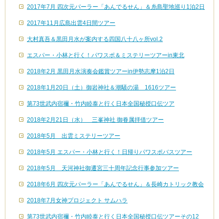
2017年7月 四次元パーラー「あんでるせん」＆糸島聖地巡り1泊2日
2017年11月広島出雲4日間ツアー
大村真吾＆黒田月水が案内する四国八十八ヶ所vol.2
エスパー・小林と行く！パワスポ＆ミステリーツアーin東北
2018年2月 黒田月水演奏会鑑賞ツアーin伊勢志摩1泊2日
2018年1月20日（土）御岩神社＆潮騒の湯 1616ツアー
第73世武内宿禰・竹内睦泰と行く日本全国秘授口伝ツア
2018年2月21日（水） 三峯神社 御眷属拝借ツアー
2018年5月 出雲ミステリーツアー
2018年5月 エスパー・小林と行く！日帰りパワスポバスツアー
2018年5月 天河神社御遷宮三十周年記念行事参加ツアー
2018年6月 四次元パーラー「あんでるせん」＆長崎カトリック教会
2018年7月女神プロジェクト サムハラ
第73世武内宿禰・竹内睦泰と行く日本全国秘授口伝ツアーその12