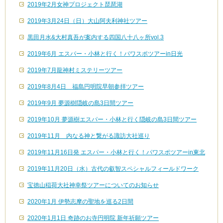
2019年2月女神プロジェクト琵琶湖
2019年3月24日（日）大山阿夫利神社ツアー
黒田月水&大村真吾が案内する四国八十八ヶ所vol.3
2019年6月 エスパー・小林と行く！パワスポツアーin日光
2019年7月龍神村ミステリーツアー
2019年8月4日 福島円明院早朝参拝ツアー
2019年9月 夢源樹隠岐の島3日間ツアー
2019年10月 夢源樹エスパー・小林と行く隠岐の島3日間ツアー
2019年11月 内なる神と繋がる諏訪大社巡り
2019年11月16日発 エスパー・小林と行く！パワスポツアーin東北
2019年11月20日（水）古代の叡智スペシャルフィールドワーク
宝徳山稲荷大社神幸祭ツアーについてのお知らせ
2020年1月 伊勢志摩の聖地を巡る2日間
2020年1月1日 奇跡のお寺円明院 新年祈願ツアー