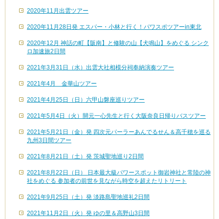
2020年11月出雲ツアー
2020年11月28日発 エスパー・小林と行く！パワスポツアーin東北
2020年12月 神話の町【阪南】と修験の山【犬鳴山】をめぐる シンク
ロ加速旅2日間
2021年3月31日（水）出雲大社相模分祠奉納演奏ツアー
2021年4月 金華山ツアー
2021年4月25日（日）六甲山磐座巡りツアー
2021年5月4日（火）開元一心先生と行く大阪奈良日帰りバスツアー
2021年5月21日（金）発 四次元パーラーあんでるせん＆高千穂を巡る
九州3日間ツアー
2021年8月21日（土）発 茨城聖地巡り2日間
2021年8月22日（日） 日本最大級パワースポット御岩神社と常陸の神
社をめぐる 参加者の前世を見ながら時空を超えたリトリート
2021年9月25日（土）発 淡路島聖地巡礼2日間
2021年11月2日（火）発 ゆの里＆高野山3日間