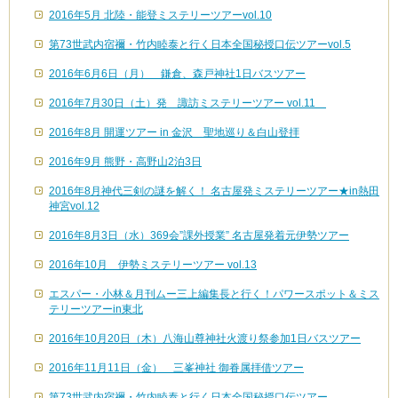
2016年5月 北陸・能登ミステリーツアーvol.10
第73世武内宿禰・竹内睦泰と行く日本全国秘授口伝ツアーvol.5
2016年6月6日（月） 鎌倉、森戸神社1日バスツアー
2016年7月30日（土）発 諏訪ミステリーツアー vol.11
2016年8月 開運ツアー in 金沢 聖地巡り＆白山登拝
2016年9月 熊野・高野山2泊3日
2016年8月神代三剣の謎を解く！ 名古屋発ミステリーツアー★in熱田
神宮vol.12
2016年8月3日（水）369会”課外授業” 名古屋発着元伊勢ツアー
2016年10月 伊勢ミステリーツアー vol.13
エスパー・小林＆月刊ムー三上編集長と行く！パワースポット＆ミス
テリーツアーin東北
2016年10月20日（木）八海山尊神社火渡り祭参加1日バスツアー
2016年11月11日（金） 三峯神社 御眷属拝借ツアー
第73世武内宿禰・竹内睦泰と行く日本全国秘授口伝ツアー