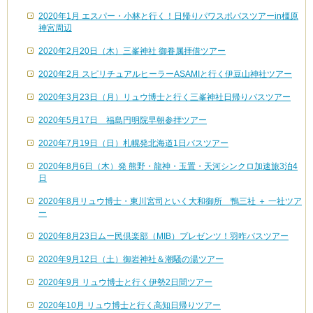
2020年1月 エスパー・小林と行く！日帰りパワスポバスツアーin橿原
神宮周辺
2020年2月20日（木）三峯神社 御眷属拝借ツアー
2020年2月 スピリチュアルヒーラーASAMIと行く伊豆山神社ツアー
2020年3月23日（月）リュウ博士と行く三峯神社日帰りバスツアー
2020年5月17日 福島円明院早朝参拝ツアー
2020年7月19日（日）札幌発北海道1日バスツアー
2020年8月6日（木）発 熊野・龍神・玉置・天河シンクロ加速旅3泊4
日
2020年8月リュウ博士・東川宮司といく大和御所 鴨三社 ＋ 一社ツア
ー
2020年8月23日ムー民倶楽部（MIB）プレゼンツ！羽咋バスツアー
2020年9月12日（土）御岩神社＆潮騒の湯ツアー
2020年9月 リュウ博士と行く伊勢2日間ツアー
2020年10月 リュウ博士と行く高知日帰りツアー