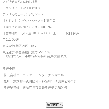
スピリチュアルに触れる旅
アマンリゾートの正規代理店。
アメリカのヒーリングリゾート
【セドナ】【マウントシャスタ】専門店
【問合せ先電話番号】050-8888-8763
月～金:10:00～18:00
土・日・祝日:休み
【営業時間】
〒151-0066
東京都渋谷区西原1-15-2
東京都知事登録旅行業第3-5481号
一般社団法人日本旅行業協会正会員/受託販売
旅行企画
株式会社エーエスケーインターナショナル
住所 東京都千代田区神田神保町1-34 風間ビル2階
旅行業登録 観光庁長官登録旅行業第2094号