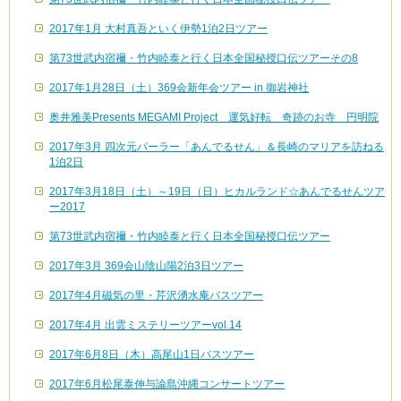
2017年1月 大村真吾といく伊勢1泊2日ツアー
第73世武内宿禰・竹内睦泰と行く日本全国秘授口伝ツアーその8
2017年1月28日（土）369会新年会ツアー in 御岩神社
奥井雅美Presents MEGAMI Project 運気好転 奇跡のお寺 円明院
2017年3月 四次元パーラー「あんでるせん」＆長崎のマリアを訪ねる
1泊2日
2017年3月18日（土）～19日（日）ヒカルランド☆あんでるせんツア
ー2017
第73世武内宿禰・竹内睦泰と行く日本全国秘授口伝ツアー
2017年3月 369会山陰山陽2泊3日ツアー
2017年4月磁気の里・芹沢湧水庵バスツアー
2017年4月 出雲ミステリーツアーvol.14
2017年6月8日（木）高尾山1日バスツアー
2017年6月松尾泰伸与論島沖縄コンサートツアー