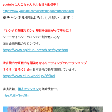
youtubeしんごちゃんネルも日々配信中！
https://www.youtube.com/user/shingoomura/featured
※チャンネル登録よろしくお願いします！
『シンクロ加速サロン』毎日を面白がって幸せに！
ツアーやイベントのメンバー割や色いろな
面白企画満載のサロンです。
https://www.spiritual-breath.net/synchro/
潜在能力や直観力を開花させるリーディングのワークショップ
３６９（みろく）会
も日本各地で長年開催しています。
https://www.club-world.jp/369kai
講演依頼、
個人セッション
も随時受付中。
https://bit.ly/3wq5Iln