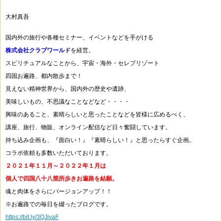
大村真吾
国内外の旅行や各種セミナー、イベントなどを手がける
株式会社クラブワールド
を経営。
スピリチュアルなことから、宇宙・海外・セレブリゾート
四国お遍路、都内散歩まで！
見えない精神世界から、国内外の歴史や遺跡、
美味しいもの、不思議なことなどなど・・・・
興味のあること、素晴らしいと思ったことなどを皆様に広めるべく、
講座、旅行、物販、オンライン配信など日々奮闘しています。
持ち込み企画も、『面白い！』『素晴らしい！』と思ったらすぐ企画。
コラボ依頼も多数いただいております。
２０２１年１１月～２０２２年１月は
個人で四国八十八箇所歩きお遍路を結願。
魂と肉体をさらにバージョンアップ！！
※お遍路での毎日を綴ったブログです。
https://bit.ly/3QJivaF