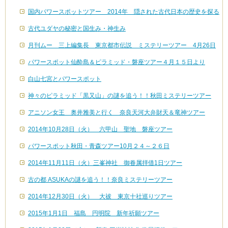
国内パワースポットツアー 2014年 隠された古代日本の歴史を探る
古代ユダヤの秘密と国生み・神生み
月刊ムー 三上編集長 東京都市伝説 ミステリーツアー 4月26日
パワースポット仙酔島＆ピラミッド・磐座ツアー４月１５日より
白山七宮とパワースポット
神々のピラミッド「黒又山」の謎を追う！！秋田ミステリーツアー
アニソン女王 奥井雅美と行く 奈良天河大弁財天＆竜神ツアー
2014年10月28日（火） 六甲山 聖地 磐座ツアー
パワースポット秋田・青森ツアー10月２４～２６日
2014年11月11日（火）三峯神社 御眷属拝借1日ツアー
古の都 ASUKAの謎を追う！！奈良ミステリーツアー
2014年12月30日（火） 大祓 東京十社巡りツアー
2015年1月1日 福島 円明院 新年祈願ツアー