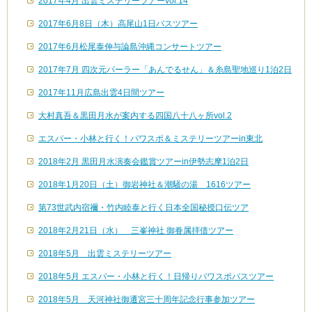
2017年4月 出雲ミステリーツアーvol.14
2017年6月8日（木）高尾山1日バスツアー
2017年6月松尾泰伸与論島沖縄コンサートツアー
2017年7月 四次元パーラー「あんでるせん」＆糸島聖地巡り1泊2日
2017年11月広島出雲4日間ツアー
大村真吾＆黒田月水が案内する四国八十八ヶ所vol.2
エスパー・小林と行く！パワスポ＆ミステリーツアーin東北
2018年2月 黒田月水演奏会鑑賞ツアーin伊勢志摩1泊2日
2018年1月20日（土）御岩神社＆潮騒の湯 1616ツアー
第73世武内宿禰・竹内睦泰と行く日本全国秘授口伝ツア
2018年2月21日（水） 三峯神社 御眷属拝借ツアー
2018年5月 出雲ミステリーツアー
2018年5月 エスパー・小林と行く！日帰りパワスポバスツアー
2018年5月 天河神社御遷宮三十周年記念行事参加ツアー