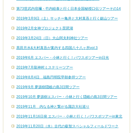
第73世武内宿禰・竹内睦泰と行く日本全国秘授口伝ツアーその14
2019年3月9日（土）サッチー亀井と大村真吾と行く鋸山ツアー
2019年2月女神プロジェクト琵琶湖
2019年3月24日（日）大山阿夫利神社ツアー
黒田月水&大村真吾が案内する四国八十八ヶ所vol.3
2019年6月 エスパー・小林と行く！パワスポツアーin日光
2019年7月龍神村ミステリーツアー
2019年8月4日 福島円明院早朝参拝ツアー
2019年9月 夢源樹隠岐の島3日間ツアー
2019年10月 夢源樹エスパー・小林と行く隠岐の島3日間ツアー
2019年11月 内なる神と繋がる諏訪大社巡り
2019年11月16日発 エスパー・小林と行く！パワスポツアーin東北
2019年11月20日（水）古代の叡智スペシャルフィールドワーク