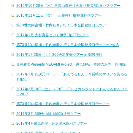
2016年10月20日（木）八海山尊神社火渡り祭参加1日バスツアー
2016年11月11日（金） 三峯神社 御眷属拝借ツアー
第73世武内宿禰・竹内睦泰と行く日本全国秘授口伝ツアー
2017年1月 大村真吾といく伊勢1泊2日ツアー
第73世武内宿禰・竹内睦泰と行く日本全国秘授口伝ツアーその8
2017年1月28日（土）369会新年会ツアー in 御岩神社
奥井雅美Presents MEGAMI Project 運気好転 奇跡のお寺 円明院
2017年3月 四次元パーラー「あんでるせん」＆長崎のマリアを訪ねる
1泊2日
2017年3月18日（土）～19日（日）ヒカルランド☆あんでるせんツア
ー2017
第73世武内宿禰・竹内睦泰と行く日本全国秘授口伝ツアー
2017年3月 369会山陰山陽2泊3日ツアー
2017年4月磁気の里・芹沢湧水庵バスツアー