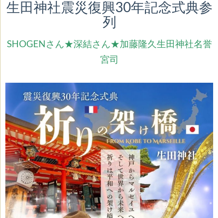
生田神社震災復興30年記念式典参
列
SHOGENさん★深結さん★加藤隆久生田神社名誉
宮司