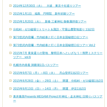
2014年12月30日（火） 大祓 東京十社巡りツアー
2015年1月1日 福島 円明院 新年祈願ツアー
2015年1月20日（火） 新春 三峯神社 御眷属拝借ツアー
分杭峠・ゼロ磁場リトリート＆諏訪・守屋山麓聖地巡り 1泊2日
第73世武内宿禰・竹内睦泰と行く日本全国秘授口伝ツアー
第73世武内宿禰・竹内睦泰と行く日本全国秘授口伝ツアー Vol.2
2015年7月 黄泉還りの聖地 黎明日本へといざなう！熊野ミステリー
ツアー vol.6
札幌市内発着 洞爺湖1日バスツアー
2015年9月7日（月）～8日（火） 月山登拝1泊2日ツアー
2015年8月28日（金）～29日（土） 開運 分杭峠・ゼロ磁場1泊2日
2015年9月13日（日）～14日（月） 開運 伊豆1泊2日
奥井雅美Presents MEGAMI Project 叶神社・走水神社 日帰りバスツア
ー