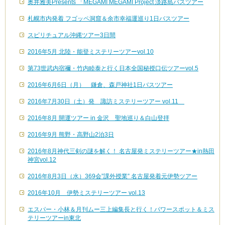
奥井雅美Presents 「MEGAMI MEGAMI Project 淡路島バスツアー
札幌市内発着 フゴッペ洞窟＆余市幸福運巡り1日バスツアー
スピリチュアル沖縄ツアー3日間
2016年5月 北陸・能登ミステリーツアーvol.10
第73世武内宿禰・竹内睦泰と行く日本全国秘授口伝ツアーvol.5
2016年6月6日（月） 鎌倉、森戸神社1日バスツアー
2016年7月30日（土）発 諏訪ミステリーツアー vol.11
2016年8月 開運ツアー in 金沢 聖地巡り＆白山登拝
2016年9月 熊野・高野山2泊3日
2016年8月神代三剣の謎を解く！ 名古屋発ミステリーツアー★in熱田
神宮vol.12
2016年8月3日（水）369会”課外授業” 名古屋発着元伊勢ツアー
2016年10月 伊勢ミステリーツアー vol.13
エスパー・小林＆月刊ムー三上編集長と行く！パワースポット＆ミス
テリーツアーin東北