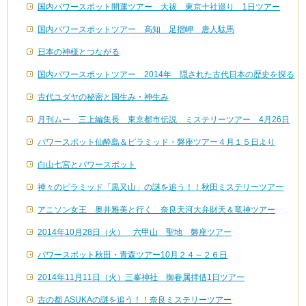
国内パワースポット開運ツアー 大祓 東京十社巡り 1日ツアー
国内パワースポットツアー 高知 足摺岬 唐人駄馬
日本の神様とつながる
国内パワースポットツアー 2014年 隠された古代日本の歴史を探る
古代ユダヤの秘密と国生み・神生み
月刊ムー 三上編集長 東京都市伝説 ミステリーツアー 4月26日
パワースポット仙酔島＆ピラミッド・磐座ツアー４月１５日より
白山七宮とパワースポット
神々のピラミッド「黒又山」の謎を追う！！秋田ミステリーツアー
アニソン女王 奥井雅美と行く 奈良天河大弁財天＆竜神ツアー
2014年10月28日（火） 六甲山 聖地 磐座ツアー
パワースポット秋田・青森ツアー10月２４～２６日
2014年11月11日（火）三峯神社 御眷属拝借1日ツアー
古の都 ASUKAの謎を追う！！奈良ミステリーツアー