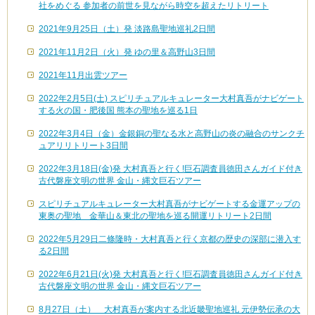
社をめぐる 参加者の前世を見ながら時空を超えたリトリート
2021年9月25日（土）発 淡路島聖地巡礼2日間
2021年11月2日（火）発 ゆの里＆高野山3日間
2021年11月出雲ツアー
2022年2月5日(土) スピリチュアルキュレーター大村真吾がナビゲート
する火の国・肥後国 熊本の聖地を巡る1日
2022年3月4日（金）金銀銅の聖なる水と高野山の炎の融合のサンクチ
ュアリリトリート3日間
2022年3月18日(金)発 大村真吾と行く!巨石調査員徳田さんガイド付き
古代磐座文明の世界 金山・縄文巨石ツアー
スピリチュアルキュレーター大村真吾がナビゲートする金運アップの
東奥の聖地 金華山＆東北の聖地を巡る開運リトリート2日間
2022年5月29日二條隆時・大村真吾と行く京都の歴史の深部に潜入す
る2日間
2022年6月21日(火)発 大村真吾と行く!巨石調査員徳田さんガイド付き
古代磐座文明の世界 金山・縄文巨石ツアー
8月27日（土） 大村真吾が案内する北近畿聖地巡礼 元伊勢伝承の大