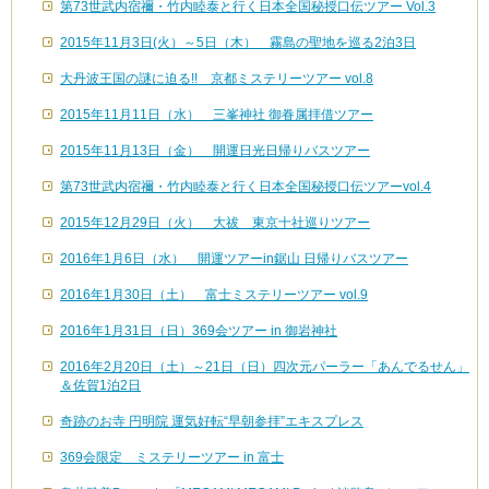
第73世武内宿禰・竹内睦泰と行く日本全国秘授口伝ツアー Vol.3
2015年11月3日(火）～5日（木） 霧島の聖地を巡る2泊3日
大丹波王国の謎に迫る!! 京都ミステリーツアー vol.8
2015年11月11日（水） 三峯神社 御眷属拝借ツアー
2015年11月13日（金） 開運日光日帰りバスツアー
第73世武内宿禰・竹内睦泰と行く日本全国秘授口伝ツアーvol.4
2015年12月29日（火） 大祓 東京十社巡りツアー
2016年1月6日（水） 開運ツアーin鋸山 日帰りバスツアー
2016年1月30日（土） 富士ミステリーツアー vol.9
2016年1月31日（日）369会ツアー in 御岩神社
2016年2月20日（土）～21日（日）四次元パーラー「あんでるせん」
＆佐賀1泊2日
奇跡のお寺 円明院 運気好転“早朝参拝”エキスプレス
369会限定 ミステリーツアー in 富士