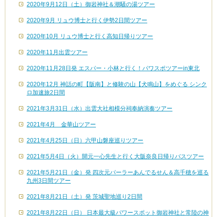
2020年9月12日（土）御岩神社＆潮騒の湯ツアー
2020年9月 リュウ博士と行く伊勢2日間ツアー
2020年10月 リュウ博士と行く高知日帰りツアー
2020年11月出雲ツアー
2020年11月28日発 エスパー・小林と行く！パワスポツアーin東北
2020年12月 神話の町【阪南】と修験の山【犬鳴山】をめぐる シンク
ロ加速旅2日間
2021年3月31日（水）出雲大社相模分祠奉納演奏ツアー
2021年4月 金華山ツアー
2021年4月25日（日）六甲山磐座巡りツアー
2021年5月4日（火）開元一心先生と行く大阪奈良日帰りバスツアー
2021年5月21日（金）発 四次元パーラーあんでるせん＆高千穂を巡る
九州3日間ツアー
2021年8月21日（土）発 茨城聖地巡り2日間
2021年8月22日（日） 日本最大級パワースポット御岩神社と常陸の神