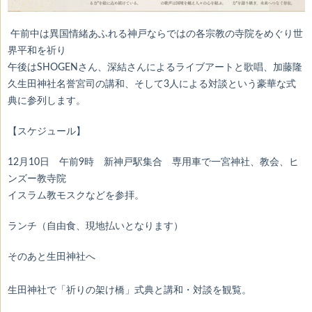
午前中は異国情緒あふれる神戸ならではの各宗教の寺院をめぐり世
界平和を祈り
午後はSHOGENさん、深結さんによるライブアートと歌唱、加藤隆
久生田神社名誉宮司の講和、そして3人による対談という豪華な式
典に参列します。
【スケジュール】
12月10日 午前9時 新神戸駅集合 専用車で一宮神社、教会、ヒ
ンズー教寺院
イスラム教モスクなどを参拝。
ランチ（自由食、現地払いとなります）
そのあと生田神社へ
生田神社で「祈りの架け橋」式典と講和・対談を観覧。