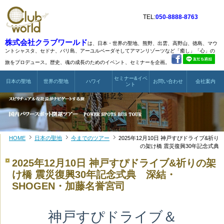
TEL:
050-8888-8763
株式会社クラブワールド
は、日本・世界の聖地、熊野、出雲、高野山、徳島、マウ
ントシャスタ、
セドナ、バリ島、アーユルベーダそしてアマンリゾーツなど
「癒し」「心」の
旅をプロデュース。歴史、魂の成長のためのイベント、セミナーを企画。
セミナー&イベ
日本の聖地
世界の聖地
ハワイ
お問い合わせ
会社案内
ント
HOME
日本の聖地
今までのツアー
2025年12月10日 神戸すぴドライブ&祈り
の架け橋 震災復興30年記念式典
2025年12月10日 神戸すぴドライブ&祈りの架
け橋 震災復興30年記念式典 深結・
SHOGEN・加藤名誉宮司
神戸すぴドライブ＆