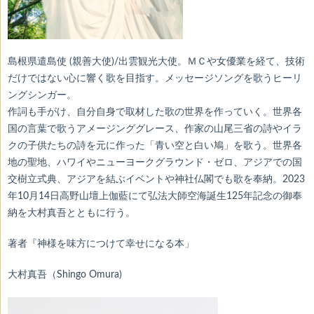
島根県遣島使 (親善大使)/出雲観光大使。ＭＣや女優業を経て、技術
だけではない心に響く歌を目指す。メッセージソングを歌うヒーリ
ングシンガー。
作詞も手がけ、自分自身で取材した歌の世界を作っていく。世界各
国の言葉で歌うアメージンググレース、作家の山尾三省の詩やイラ
クの子供たちの詩を元に作った「青い空と白い鳩」を歌う。世界各
地の聖地、ハワイやニューヨークグラウンド・ゼロ、アジアでの国
交樹立式典、アジアを結ぶイベントや神社仏閣でも歌を奉納。2023
年10月14日高野山壇上伽藍にて弘法大師空海誕生125年記念の御奉
納を大村真吾とともに行う。
著者『神様を味方につけて幸せになる本」
大村真吾（Shingo Omura)