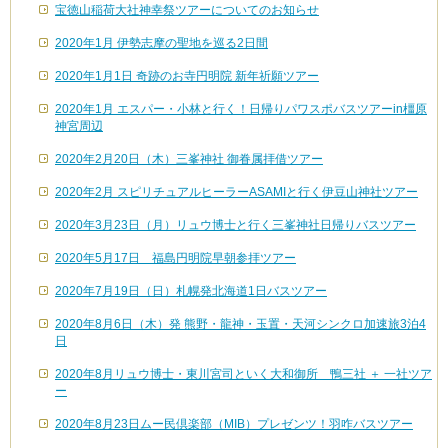
宝徳山稲荷大社神幸祭ツアーについてのお知らせ
2020年1月 伊勢志摩の聖地を巡る2日間
2020年1月1日 奇跡のお寺円明院 新年祈願ツアー
2020年1月 エスパー・小林と行く！日帰りパワスポバスツアーin橿原
神宮周辺
2020年2月20日（木）三峯神社 御眷属拝借ツアー
2020年2月 スピリチュアルヒーラーASAMIと行く伊豆山神社ツアー
2020年3月23日（月）リュウ博士と行く三峯神社日帰りバスツアー
2020年5月17日 福島円明院早朝参拝ツアー
2020年7月19日（日）札幌発北海道1日バスツアー
2020年8月6日（木）発 熊野・龍神・玉置・天河シンクロ加速旅3泊4
日
2020年8月リュウ博士・東川宮司といく大和御所 鴨三社 ＋ 一社ツア
ー
2020年8月23日ムー民倶楽部（MIB）プレゼンツ！羽咋バスツアー