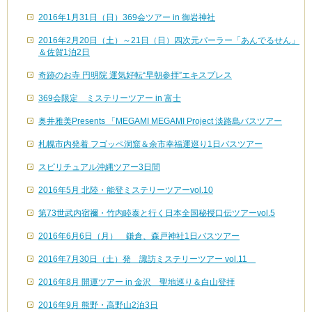
2016年1月31日（日）369会ツアー in 御岩神社
2016年2月20日（土）～21日（日）四次元パーラー「あんでるせん」
＆佐賀1泊2日
奇跡のお寺 円明院 運気好転“早朝参拝”エキスプレス
369会限定 ミステリーツアー in 富士
奥井雅美Presents 「MEGAMI MEGAMI Project 淡路島バスツアー
札幌市内発着 フゴッペ洞窟＆余市幸福運巡り1日バスツアー
スピリチュアル沖縄ツアー3日間
2016年5月 北陸・能登ミステリーツアーvol.10
第73世武内宿禰・竹内睦泰と行く日本全国秘授口伝ツアーvol.5
2016年6月6日（月） 鎌倉、森戸神社1日バスツアー
2016年7月30日（土）発 諏訪ミステリーツアー vol.11
2016年8月 開運ツアー in 金沢 聖地巡り＆白山登拝
2016年9月 熊野・高野山2泊3日