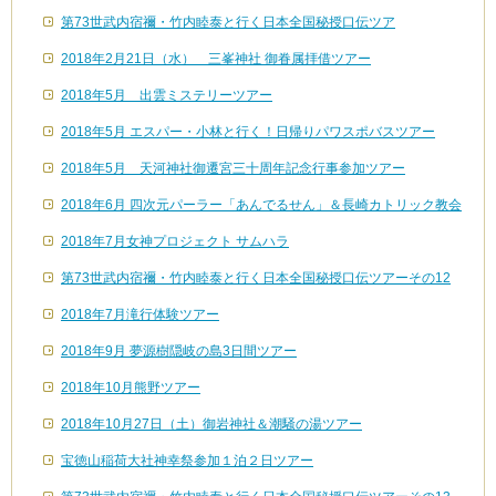
第73世武内宿禰・竹内睦泰と行く日本全国秘授口伝ツア
2018年2月21日（水） 三峯神社 御眷属拝借ツアー
2018年5月 出雲ミステリーツアー
2018年5月 エスパー・小林と行く！日帰りパワスポバスツアー
2018年5月 天河神社御遷宮三十周年記念行事参加ツアー
2018年6月 四次元パーラー「あんでるせん」＆長崎カトリック教会
2018年7月女神プロジェクト サムハラ
第73世武内宿禰・竹内睦泰と行く日本全国秘授口伝ツアーその12
2018年7月滝行体験ツアー
2018年9月 夢源樹隠岐の島3日間ツアー
2018年10月熊野ツアー
2018年10月27日（土）御岩神社＆潮騒の湯ツアー
宝徳山稲荷大社神幸祭参加１泊２日ツアー