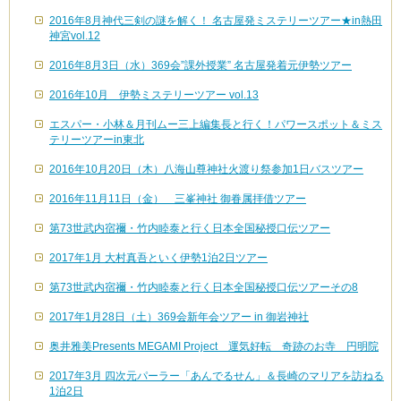
2016年8月神代三剣の謎を解く！ 名古屋発ミステリーツアー★in熱田
神宮vol.12
2016年8月3日（水）369会”課外授業” 名古屋発着元伊勢ツアー
2016年10月 伊勢ミステリーツアー vol.13
エスパー・小林＆月刊ムー三上編集長と行く！パワースポット＆ミス
テリーツアーin東北
2016年10月20日（木）八海山尊神社火渡り祭参加1日バスツアー
2016年11月11日（金） 三峯神社 御眷属拝借ツアー
第73世武内宿禰・竹内睦泰と行く日本全国秘授口伝ツアー
2017年1月 大村真吾といく伊勢1泊2日ツアー
第73世武内宿禰・竹内睦泰と行く日本全国秘授口伝ツアーその8
2017年1月28日（土）369会新年会ツアー in 御岩神社
奥井雅美Presents MEGAMI Project 運気好転 奇跡のお寺 円明院
2017年3月 四次元パーラー「あんでるせん」＆長崎のマリアを訪ねる
1泊2日