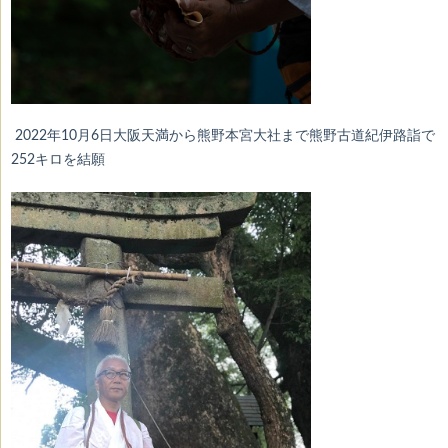
2022年10月6日大阪天満から熊野本宮大社まで熊野古道紀伊路詣で
252キロを結願