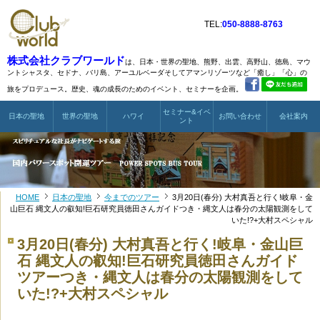
TEL:
050-8888-8763
株式会社クラブワールド
は、日本・世界の聖地、熊野、出雲、高野山、徳島、マウ
ントシャスタ、
セドナ、バリ島、アーユルベーダそしてアマンリゾーツなど
「癒し」「心」の
旅をプロデュース。歴史、魂の成長のためのイベント、セミナーを企画。
セミナー&イベ
日本の聖地
世界の聖地
ハワイ
お問い合わせ
会社案内
ント
HOME
日本の聖地
今までのツアー
3月20日(春分) 大村真吾と行く!岐阜・金
山巨石 縄文人の叡知!巨石研究員徳田さんガイドつき・縄文人は春分の太陽観測をして
いた!?+大村スペシャル
3月20日(春分) 大村真吾と行く!岐阜・金山巨
石 縄文人の叡知!巨石研究員徳田さんガイド
ツアーつき・縄文人は春分の太陽観測をして
いた!?+大村スペシャル