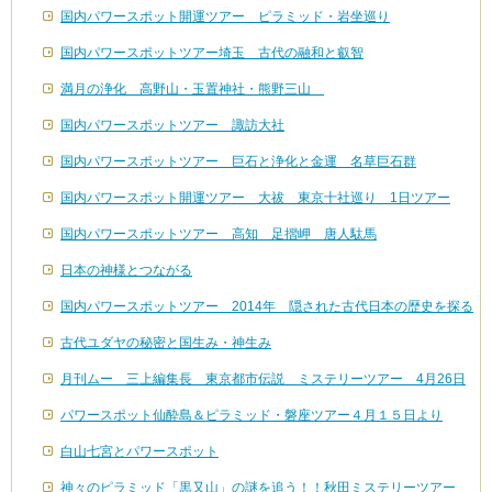
国内パワースポット開運ツアー ピラミッド・岩坐巡り
国内パワースポットツアー埼玉 古代の融和と叡智
満月の浄化 高野山・玉置神社・熊野三山
国内パワースポットツアー 諏訪大社
国内パワースポットツアー 巨石と浄化と金運 名草巨石群
国内パワースポット開運ツアー 大祓 東京十社巡り 1日ツアー
国内パワースポットツアー 高知 足摺岬 唐人駄馬
日本の神様とつながる
国内パワースポットツアー 2014年 隠された古代日本の歴史を探る
古代ユダヤの秘密と国生み・神生み
月刊ムー 三上編集長 東京都市伝説 ミステリーツアー 4月26日
パワースポット仙酔島＆ピラミッド・磐座ツアー４月１５日より
白山七宮とパワースポット
神々のピラミッド「黒又山」の謎を追う！！秋田ミステリーツアー