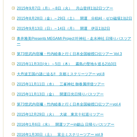
2015年9月7日（月）～8日（火） 月山登拝1泊2日ツアー
2015年8月28日（金）～29日（土） 開運 分杭峠・ゼロ磁場1泊2日
2015年9月13日（日）～14日（月） 開運 伊豆1泊2日
奥井雅美Presents MEGAMI Project 叶神社・走水神社 日帰りバスツア
ー
第73世武内宿禰・竹内睦泰と行く日本全国秘授口伝ツアー Vol.3
2015年11月3日(火）～5日（木） 霧島の聖地を巡る2泊3日
大丹波王国の謎に迫る!! 京都ミステリーツアー vol.8
2015年11月11日（水） 三峯神社 御眷属拝借ツアー
2015年11月13日（金） 開運日光日帰りバスツアー
第73世武内宿禰・竹内睦泰と行く日本全国秘授口伝ツアーvol.4
2015年12月29日（火） 大祓 東京十社巡りツアー
2016年1月6日（水） 開運ツアーin鋸山 日帰りバスツアー
2016年1月30日（土） 富士ミステリーツアー vol.9