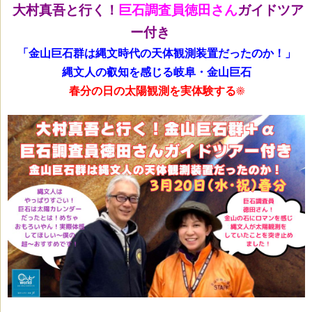
大村真吾と行く！
巨石調査員徳田さん
ガイドツア
ー付き
「金山巨石群は縄文時代の天体観測装置だったのか！」
縄文人の叡知を感じる岐阜・金山巨石
春分の日の太陽観測を実体験する☀