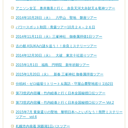
アニソン女王 奥井雅美と行く 奈良天河大弁財天＆竜神ツアー
2014年10月28日（火） 六甲山 聖地 磐座ツアー
パワースポット秋田・青森ツアー10月２４～２６日
2014年11月11日（火）三峯神社 御眷属拝借1日ツアー
古の都 ASUKAの謎を追う！！奈良ミステリーツアー
2014年12月30日（火） 大祓 東京十社巡りツアー
2015年1月1日 福島 円明院 新年祈願ツアー
2015年1月20日（火） 新春 三峯神社 御眷属拝借ツアー
分杭峠・ゼロ磁場リトリート＆諏訪・守屋山麓聖地巡り 1泊2日
第73世武内宿禰・竹内睦泰と行く日本全国秘授口伝ツアー
第73世武内宿禰・竹内睦泰と行く日本全国秘授口伝ツアー Vol.2
2015年7月 黄泉還りの聖地 黎明日本へといざなう！熊野ミステリー
ツアー vol.6
札幌市内発着 洞爺湖1日バスツアー