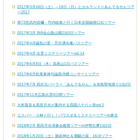
2017年3月18日（土）～19日（日）ヒカルランド☆あんでるせんツア
ー2017
第73世武内宿禰・竹内睦泰と行く日本全国秘授口伝ツアー
2017年3月 369会山陰山陽2泊3日ツアー
2017年4月磁気の里・芹沢湧水庵バスツアー
2017年4月 出雲ミステリーツアーvol.14
2017年6月8日（木）高尾山1日バスツアー
2017年6月松尾泰伸与論島沖縄コンサートツアー
2017年7月 四次元パーラー「あんでるせん」＆糸島聖地巡り1泊2日
2017年11月広島出雲4日間ツアー
大村真吾＆黒田月水が案内する四国八十八ヶ所vol.2
エスパー・小林と行く！パワスポ＆ミステリーツアーin東北
2018年2月 黒田月水演奏会鑑賞ツアーin伊勢志摩1泊2日
2018年1月20日（土）御岩神社＆潮騒の湯 1616ツアー