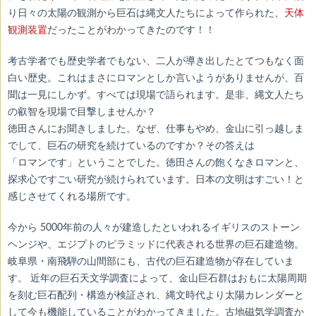
り日々の太陽の観測から巨石は縄文人たちによって作られた、
天体
観測装置
だったことがわかってきたのです！！
考古学者でも歴史学者でもない、二人が導き出したとてつもなく面
白い歴史。これはまさにロマンとしか言いようがありませんが、百
聞は一見にしかず。すべては現場で語られます。是非、縄文人たち
の叡智を現場で目撃しませんか？
徳田さんにお聞きしました。なぜ、仕事もやめ、金山に引っ越しま
でして、巨石の研究を続けているのですか？その答えは
「ロマンです」ということでした。徳田さんの飽くなきロマンと、
探求心ですごい研究が続けられています。日本の文明はすごい！と
感じさせてくれる場所です。
今から 5000年前の人々が建造したといわれるイギリスのストーン
ヘンジや、エジプトのピラミッドに代表される世界の巨石建造物。
岐阜県・南飛騨の山間部にも、古代の巨石建造物が存在していま
す。
近年の巨石天文学調査によって、金山巨石群はおもに太陽周期
を刻む巨石配列・構造が検証され、縄文時代より太陽カレンダーと
して今も機能していることがわかってきました。古地磁気学調査か