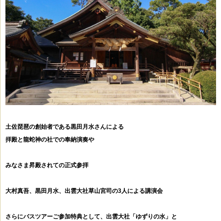
土佐琵琶の創始者である黒田月水さんによる
拝殿と龍蛇神の社での奉納演奏や
みなさま昇殿されての正式参拝
大村真吾、黒田月水、出雲大社草山宮司の3人による講演会
さらにバスツアーご参加特典として、出雲大社「ゆずりの水」と