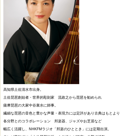
高知県土佐清水市出身。
土佐琵琶創始者・世界的彫刻家 流政之から琵琶を勧められ
薩摩琵琶の大家中谷襄水に師事。
繊細な琵琶の音色と豊かな声量・表現力には定評があり古典はもとより
各分野とのコラボレーション 邦楽器、ジャズやお芝居など
幅広く活躍し、NHKFMラジオ「邦楽のひととき」には定期出演。