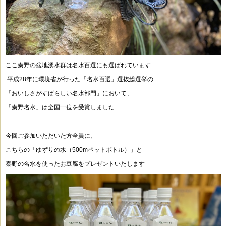
ここ秦野の盆地湧水群は名水百選にも選ばれています
平成28年に環境省が行った「名水百選」選抜総選挙の
「おいしさがすばらしい名水部門」において、
「秦野名水」は全国一位を受賞しました
今回ご参加いただいた方全員に、
こちらの「ゆずりの水（500mペットボトル）」と
秦野の名水を使ったお豆腐をプレゼントいたします