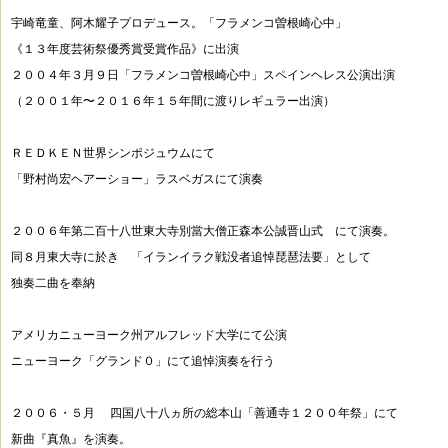
宇崎竜童、阿木耀子プロデュース。「フラメンコ曽根崎心中」
《１３年度芸術祭優秀賞受賞作品》に出演
２００４年３月９日「フラメンコ曽根崎心中」スペインヘレス公演出演
（２００１年〜２０１６年１５年間に渡りレギュラー出演）
ＲＥＤＫＥＮ世界シンポジュウムにて
「野村尚宏ヘアーショー」ラスベガスにて演奏
２００６年第二百十八世東大寺別當大僧正森本公誠晋山式 にて演奏。
同８月東大寺に於き 「イランイラク戦没者追悼琵琶法要」として
独奏二曲を奉納
アメリカニューヨーク州アルフレッド大学にて公演
ニューヨーク「グランド０」にて追悼演奏を行う
２００６・５月 四国八十八ヵ所の総本山「善通寺１２００年祭」にて
新曲『真魚』を演奏。