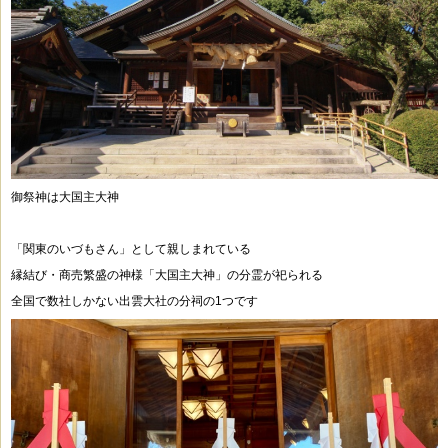
御祭神は大国主大神
「関東のいづもさん」として親しまれている
縁結び・商売繁盛の神様「大国主大神」の分霊が祀られる
全国で数社しかない出雲大社の分祠の1つです