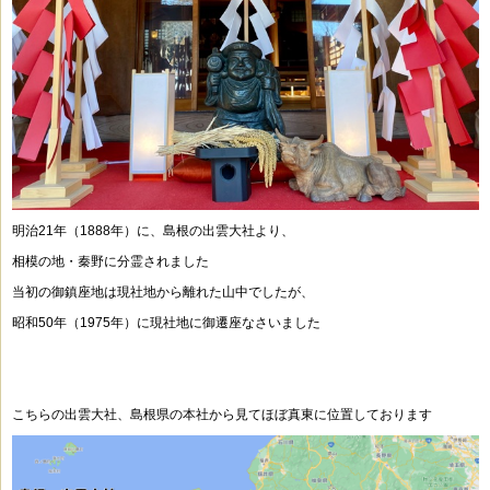
明治21年（1888年）に、島根の出雲大社より、
相模の地・秦野に分霊されました
当初の御鎮座地は現社地から離れた山中でしたが、
昭和50年（1975年）に現社地に御遷座なさいました
こちらの出雲大社、島根県の本社から見てほぼ真東に位置しております