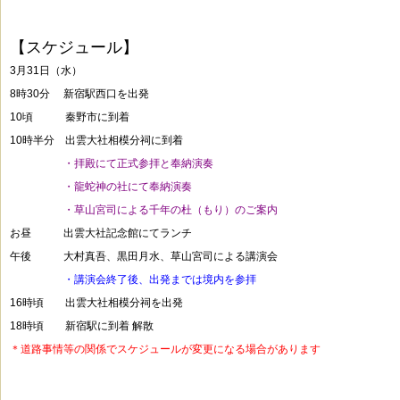
【スケジュール】
3月31日（水）
8時30分 新宿駅西口を出発
10頃 秦野市に到着
10時半分 出雲大社相模分祠に到着
・・・・・
・拝殿にて正式参拝と奉納演奏
・・・・・
・龍蛇神の社にて奉納演奏
・・・・・
・草山宮司による千年の杜（もり）のご案内
お昼 出雲大社記念館にてランチ
午後 大村真吾、黒田月水、草山宮司による講演会
・・・・・
・講演会終了後、出発までは境内を参拝
16時頃 出雲大社相模分祠を出発
18時頃 新宿駅に到着 解散
＊道路事情等の関係でスケジュールが変更になる場合があります