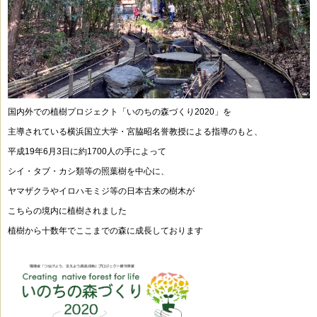
国内外での植樹プロジェクト「いのちの森づくり2020」を
主導されている横浜国立大学・宮脇昭名誉教授による指導のもと、
平成19年6月3日に約1700人の手によって
シイ・タブ・カシ類等の照葉樹を中心に、
ヤマザクラやイロハモミジ等の日本古来の樹木が
こちらの境内に植樹されました
植樹から十数年でここまでの森に成長しております