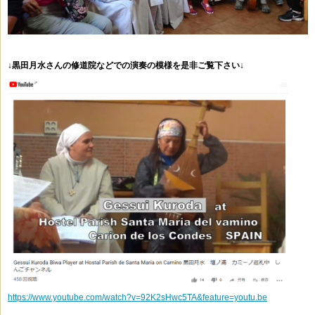
↓黒田月水さんの修道院などでの演奏の模様を是非ご覧下さい↓
https://www.youtube.com/watch?v=92K2sHwc5TA&feature=youtu.be