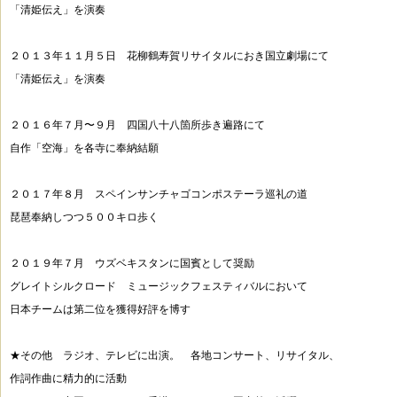
「清姫伝え」を演奏
２０１３年１１月５日 花柳鶴寿賀リサイタルにおき国立劇場にて
「清姫伝え」を演奏
２０１６年７月〜９月 四国八十八箇所歩き遍路にて
自作「空海」を各寺に奉納結願
２０１７年８月 スペインサンチャゴコンポステーラ巡礼の道
琵琶奉納しつつ５００キロ歩く
２０１９年７月 ウズベキスタンに国賓として奨励
グレイトシルクロード ミュージックフェスティバルにおいて
日本チームは第二位を獲得好評を博す
★その他 ラジオ、テレビに出演。 各地コンサート、リサイタル、
作詞作曲に精力的に活動