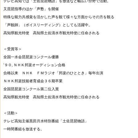
テレビ高知では「土佐琵琶物語」を放送など幅広い分野で活動。
又琵琶指導のほか「声塾」を開催
特殊な能力共感覚を活かした声を観て様々な方面からその方を観る
「声観師」（ボイスリーディング）としても活躍中。
高知県観光特使 高知県土佐清水市観光特使に任命される
＜受賞等＞
全国一水会琵琶楽コンクール優勝
’９０, ＮＨＫ邦楽オーディション合格
合格以来 ＮＨＫ ＦＭラジオ「邦楽のひととき」毎年出演
ＮＨＫ邦楽技能者育成会３６期卒業
全国琵琶楽コンクール第二位入賞
高知県観光特使 高知県土佐清水市観光特使に任命される
＜活動＞
テレビ高知主催黒田月水特別番組「土佐琵琶物語」
一時間番組を放送する。