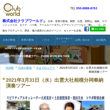
TEL:
050-8888-8763
株式会社クラブワールド
は、日本・世界の聖地、熊野、出雲、高野山、徳島、マウ
ントシャスタ、
セドナ、バリ島、アーユルベーダそしてアマンリゾーツなど
「癒し」「心」の
旅をプロデュース。歴史、魂の成長のためのイベント、セミナーを企画。
セミナー&イベ
日本の聖地
世界の聖地
ハワイ
お問い合わせ
会社案内
ント
HOME
日本の聖地
今までのツアー
2021年3月31日（水）出雲大社相模分祠
奉納演奏ツアー
2021年3月31日（水）出雲大社相模分祠奉納
演奏ツアー