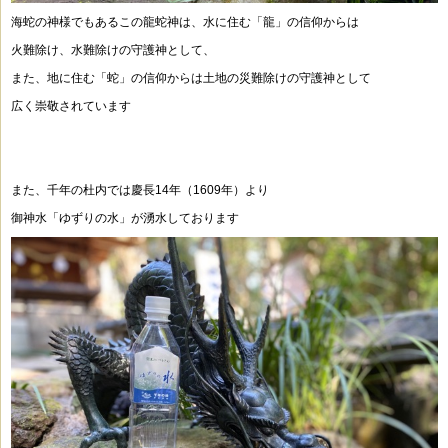
海蛇の神様でもあるこの龍蛇神は、水に住む「龍」の信仰からは
火難除け、水難除けの守護神として、
また、地に住む「蛇」の信仰からは土地の災難除けの守護神として
広く崇敬されています
また、千年の杜内では慶長14年（1609年）より
御神水「ゆずりの水」が湧水しております