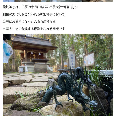
龍蛇神とは、旧暦の十月に島根の出雲大社の西にある
稲佐の浜にておこなわれる神迎神事において、
出雲にお着きになった八百万の神々を
出雲大社まで先導する役割をされる神様です