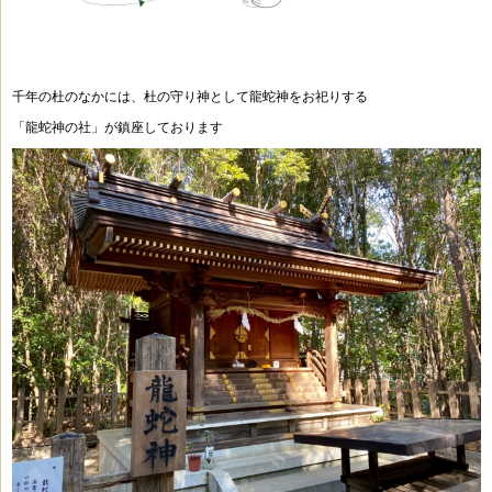
千年の杜のなかには、杜の守り神として龍蛇神をお祀りする
「龍蛇神の社」が鎮座しております