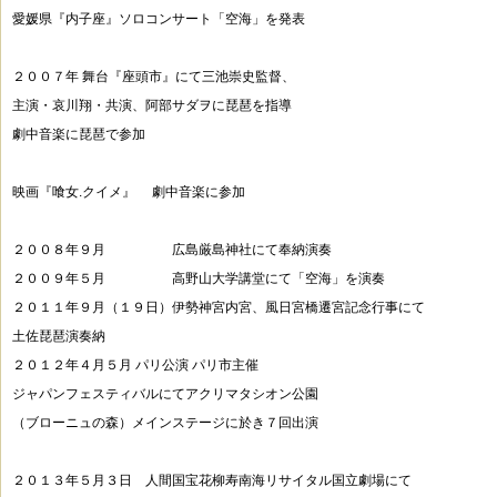
愛媛県『内子座』ソロコンサート「空海」を発表
２００７年 舞台『座頭市』にて三池崇史監督、
主演・哀川翔・共演、阿部サダヲに琵琶を指導
劇中音楽に琵琶で参加
映画『喰女.クイメ』 劇中音楽に参加
２００８年９月 広島厳島神社にて奉納演奏
２００９年５月 高野山大学講堂にて「空海」を演奏
２０１１年９月（１９日）伊勢神宮内宮、風日宮橋遷宮記念行事にて
土佐琵琶演奏納
２０１２年４月５月 パリ公演 パリ市主催
ジャパンフェスティバルにてアクリマタシオン公園
（ブローニュの森）メインステージに於き７回出演
２０１３年５月３日 人間国宝花柳寿南海リサイタル国立劇場にて