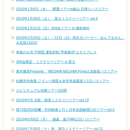
2016年1月6日（水） 開運ツアーin鋸山 日帰りバスツアー
2016年1月30日（土） 富士ミステリーツアー vol.9
2016年1月31日（日）369会ツアー in 御岩神社
2016年2月20日（土）～21日（日）四次元パーラー「あんでるせん」
＆佐賀1泊2日
奇跡のお寺 円明院 運気好転“早朝参拝”エキスプレス
369会限定 ミステリーツアー in 富士
奥井雅美Presents 「MEGAMI MEGAMI Project 淡路島バスツアー
札幌市内発着 フゴッペ洞窟＆余市幸福運巡り1日バスツアー
スピリチュアル沖縄ツアー3日間
2016年5月 北陸・能登ミステリーツアーvol.10
第73世武内宿禰・竹内睦泰と行く日本全国秘授口伝ツアーvol.5
2016年6月6日（月） 鎌倉、森戸神社1日バスツアー
2016年7月30日（土）発 諏訪ミステリーツアー vol.11