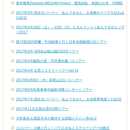
奥井雅美Presents MEGAMI Project 運気好転 奇跡のお寺 円明院
2017年3月 四次元パーラー「あんでるせん」＆長崎のマリアを訪ねる
1泊2日
2017年3月18日（土）～19日（日）ヒカルランド☆あんでるせんツア
ー2017
第73世武内宿禰・竹内睦泰と行く日本全国秘授口伝ツアー
2017年3月 369会山陰山陽2泊3日ツアー
2017年4月磁気の里・芹沢湧水庵バスツアー
2017年4月 出雲ミステリーツアーvol.14
2017年6月8日（木）高尾山1日バスツアー
2017年6月松尾泰伸与論島沖縄コンサートツアー
2017年7月 四次元パーラー「あんでるせん」＆糸島聖地巡り1泊2日
2017年11月広島出雲4日間ツアー
大村真吾＆黒田月水が案内する四国八十八ヶ所vol.2
エスパー・小林と行く！パワスポ＆ミステリーツアーin東北