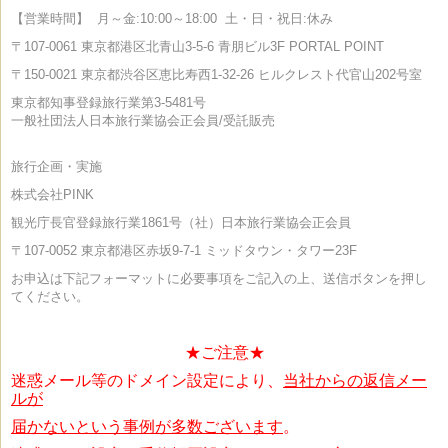
【営業時間】
月～金:10:00～18:00
土・日・祝日:休み
〒107-0061 東京都港区北青山3-5-6 青朋ビル3F PORTAL POINT
〒150-0021 東京都渋谷区恵比寿西1-32-26 ヒルクレスト代官山202号室
東京都知事登録旅行業第3-5481号
一般社団法人日本旅行業協会正会員/受託販売
旅行企画・実施
株式会社PINK
観光庁長官登録旅行業1861号（社）日本旅行業協会正会員
〒107-0052
東京都港区赤坂9-7-1 ミッドタウン・タワー23F
お申込は下記フォーマットに必要事項をご記入の上、送信ボタンを押し
てください。
★ご注意★
迷惑メール等のドメイン設定により、
当社からの返信メー
ルが
届かないという事例が
多数ございます
。