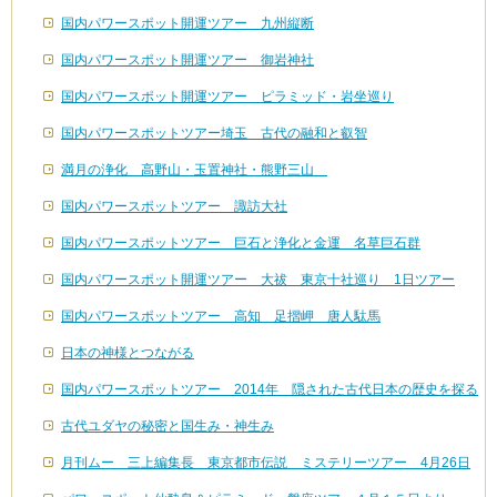
国内パワースポット開運ツアー 九州縦断
国内パワースポット開運ツアー 御岩神社
国内パワースポット開運ツアー ピラミッド・岩坐巡り
国内パワースポットツアー埼玉 古代の融和と叡智
満月の浄化 高野山・玉置神社・熊野三山
国内パワースポットツアー 諏訪大社
国内パワースポットツアー 巨石と浄化と金運 名草巨石群
国内パワースポット開運ツアー 大祓 東京十社巡り 1日ツアー
国内パワースポットツアー 高知 足摺岬 唐人駄馬
日本の神様とつながる
国内パワースポットツアー 2014年 隠された古代日本の歴史を探る
古代ユダヤの秘密と国生み・神生み
月刊ムー 三上編集長 東京都市伝説 ミステリーツアー 4月26日