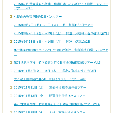
2015年7月 黄泉還りの聖地 黎明日本へといざなう！熊野ミステリー
ツアー vol.6
札幌市内発着 洞爺湖1日バスツアー
2015年9月7日（月）～8日（火） 月山登拝1泊2日ツアー
2015年8月28日（金）～29日（土） 開運 分杭峠・ゼロ磁場1泊2日
2015年9月13日（日）～14日（月） 開運 伊豆1泊2日
奥井雅美Presents MEGAMI Project 叶神社・走水神社 日帰りバスツア
ー
第73世武内宿禰・竹内睦泰と行く日本全国秘授口伝ツアー Vol.3
2015年11月3日(火）～5日（木） 霧島の聖地を巡る2泊3日
大丹波王国の謎に迫る!! 京都ミステリーツアー vol.8
2015年11月11日（水） 三峯神社 御眷属拝借ツアー
2015年11月13日（金） 開運日光日帰りバスツアー
第73世武内宿禰・竹内睦泰と行く日本全国秘授口伝ツアーvol.4
2015年12月29日（火） 大祓 東京十社巡りツアー