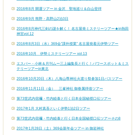
2016年8月 開運ツアー in 金沢 聖地巡り＆白山登拝
2016年9月 熊野・高野山2泊3日
2016年8月神代三剣の謎を解く！ 名古屋発ミステリーツアー★in熱田
神宮vol.12
2016年8月3日（水）369会”課外授業” 名古屋発着元伊勢ツアー
2016年10月 伊勢ミステリーツアー vol.13
エスパー・小林＆月刊ムー三上編集長と行く！パワースポット＆ミス
テリーツアーin東北
2016年10月20日（木）八海山尊神社火渡り祭参加1日バスツアー
2016年11月11日（金） 三峯神社 御眷属拝借ツアー
第73世武内宿禰・竹内睦泰と行く日本全国秘授口伝ツアー
2017年1月 大村真吾といく伊勢1泊2日ツアー
第73世武内宿禰・竹内睦泰と行く日本全国秘授口伝ツアーその8
2017年1月28日（土）369会新年会ツアー in 御岩神社