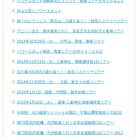
パワースポット仙酔島＆ピラミッド・磐座ツアー４月１５日より
白山七宮とパワースポット
神々のピラミッド「黒又山」の謎を追う！！秋田ミステリーツアー
アニソン女王 奥井雅美と行く 奈良天河大弁財天＆竜神ツアー
2014年10月28日（火） 六甲山 聖地 磐座ツアー
パワースポット秋田・青森ツアー10月２４～２６日
2014年11月11日（火）三峯神社 御眷属拝借1日ツアー
古の都 ASUKAの謎を追う！！奈良ミステリーツアー
2014年12月30日（火） 大祓 東京十社巡りツアー
2015年1月1日 福島 円明院 新年祈願ツアー
2015年1月20日（火） 新春 三峯神社 御眷属拝借ツアー
分杭峠・ゼロ磁場リトリート＆諏訪・守屋山麓聖地巡り 1泊2日
第73世武内宿禰・竹内睦泰と行く日本全国秘授口伝ツアー
第73世武内宿禰・竹内睦泰と行く日本全国秘授口伝ツアー Vol.2