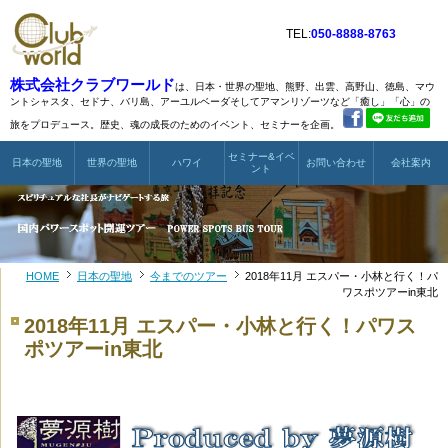
TEL:
050-8888-8763
株式会社クラブワールド
は、日本・世界の聖地、熊野、出雲、高野山、徳島、マウ
ントシャスタ、
セドナ、バリ島、アーユルベーダそしてアマンリゾーツなど
「癒し」「心」の
旅をプロデュース。歴史、魂の成長のためのイベント、セミナーを企画。
セミナー&イベ
日本の聖地
世界の聖地
ハワイ
お問い合わせ
会社案内
ント
HOME
日本の聖地
今までのツアー
2018年11月 エスパー・小林と行く！パ
ワスポツアーin東北
2018年11月 エスパー・小林と行く！パワス
ポツアーin東北