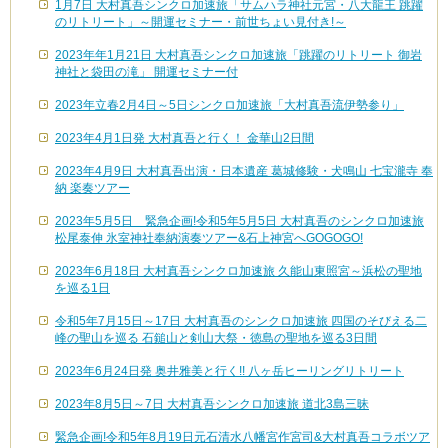
1月7日 大村真吾シンクロ加速旅「サムハラ神社元宮・八大龍王 跳躍
のリトリート」～開運セミナー・前世ちょい見付き!～
2023年年1月21日 大村真吾シンクロ加速旅「跳躍のリトリート 御岩
神社と袋田の滝」 開運セミナー付
2023年立春2月4日～5日シンクロ加速旅「大村真吾流伊勢参り」
2023年4月1日発 大村真吾と行く！ 金華山2日間
2023年4月9日 大村真吾出演・日本遺産 葛城修験・犬鳴山 七宝瀧寺 奉
納 楽奏ツアー
2023年5月5日 緊急企画!令和5年5月5日 大村真吾のシンクロ加速旅
松尾泰伸 氷室神社奉納演奏ツアー&石上神宮へGOGOGO!
2023年6月18日 大村真吾シンクロ加速旅 久能山東照宮～浜松の聖地
を巡る1日
令和5年7月15日～17日 大村真吾のシンクロ加速旅 四国のそびえる二
峰の聖山を巡る 石鎚山と剣山大祭・徳島の聖地を巡る3日間
2023年6月24日発 奥井雅美と行く!! 八ヶ岳ヒーリングリトリート
2023年8月5日～7日 大村真吾シンクロ加速旅 道北3島三昧
緊急企画!令和5年8月19日元石清水八幡宮作宮司&大村真吾コラボツア