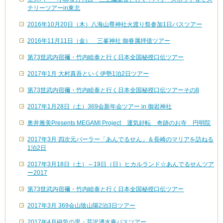
テリーツアーin東北
2016年10月20日（木）八海山尊神社火渡り祭参加1日バスツアー
2016年11月11日（金） 三峯神社 御眷属拝借ツアー
第73世武内宿禰・竹内睦泰と行く日本全国秘授口伝ツアー
2017年1月 大村真吾といく伊勢1泊2日ツアー
第73世武内宿禰・竹内睦泰と行く日本全国秘授口伝ツアーその8
2017年1月28日（土）369会新年会ツアー in 御岩神社
奥井雅美Presents MEGAMI Project 運気好転 奇跡のお寺 円明院
2017年3月 四次元パーラー「あんでるせん」＆長崎のマリアを訪ねる
1泊2日
2017年3月18日（土）～19日（日）ヒカルランド☆あんでるせんツア
ー2017
第73世武内宿禰・竹内睦泰と行く日本全国秘授口伝ツアー
2017年3月 369会山陰山陽2泊3日ツアー
2017年4月磁気の里・芹沢湧水庵バスツアー