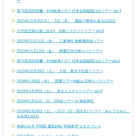
ー
第73世武内宿禰・竹内睦泰と行く日本全国秘授口伝ツアー Vol.3
2015年11月3日(火）～5日（木） 霧島の聖地を巡る2泊3日
大丹波王国の謎に迫る!! 京都ミステリーツアー vol.8
2015年11月11日（水） 三峯神社 御眷属拝借ツアー
2015年11月13日（金） 開運日光日帰りバスツアー
第73世武内宿禰・竹内睦泰と行く日本全国秘授口伝ツアーvol.4
2015年12月29日（火） 大祓 東京十社巡りツアー
2016年1月6日（水） 開運ツアーin鋸山 日帰りバスツアー
2016年1月30日（土） 富士ミステリーツアー vol.9
2016年1月31日（日）369会ツアー in 御岩神社
2016年2月20日（土）～21日（日）四次元パーラー「あんでるせん」
＆佐賀1泊2日
奇跡のお寺 円明院 運気好転“早朝参拝”エキスプレス