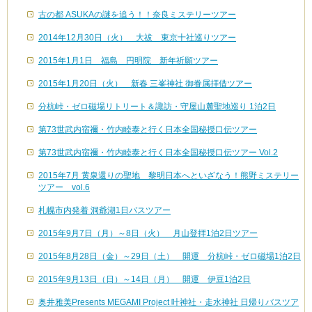
古の都 ASUKAの謎を追う！！奈良ミステリーツアー
2014年12月30日（火） 大祓 東京十社巡りツアー
2015年1月1日 福島 円明院 新年祈願ツアー
2015年1月20日（火） 新春 三峯神社 御眷属拝借ツアー
分杭峠・ゼロ磁場リトリート＆諏訪・守屋山麓聖地巡り 1泊2日
第73世武内宿禰・竹内睦泰と行く日本全国秘授口伝ツアー
第73世武内宿禰・竹内睦泰と行く日本全国秘授口伝ツアー Vol.2
2015年7月 黄泉還りの聖地 黎明日本へといざなう！熊野ミステリー
ツアー vol.6
札幌市内発着 洞爺湖1日バスツアー
2015年9月7日（月）～8日（火） 月山登拝1泊2日ツアー
2015年8月28日（金）～29日（土） 開運 分杭峠・ゼロ磁場1泊2日
2015年9月13日（日）～14日（月） 開運 伊豆1泊2日
奥井雅美Presents MEGAMI Project 叶神社・走水神社 日帰りバスツア