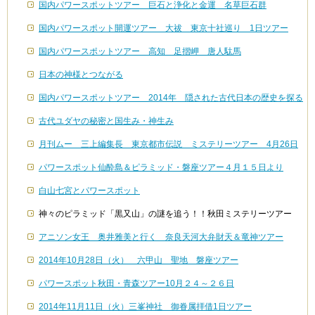
国内パワースポットツアー 巨石と浄化と金運 名草巨石群
国内パワースポット開運ツアー 大祓 東京十社巡り 1日ツアー
国内パワースポットツアー 高知 足摺岬 唐人駄馬
日本の神様とつながる
国内パワースポットツアー 2014年 隠された古代日本の歴史を探る
古代ユダヤの秘密と国生み・神生み
月刊ムー 三上編集長 東京都市伝説 ミステリーツアー 4月26日
パワースポット仙酔島＆ピラミッド・磐座ツアー４月１５日より
白山七宮とパワースポット
神々のピラミッド「黒又山」の謎を追う！！秋田ミステリーツアー
アニソン女王 奥井雅美と行く 奈良天河大弁財天＆竜神ツアー
2014年10月28日（火） 六甲山 聖地 磐座ツアー
パワースポット秋田・青森ツアー10月２４～２６日
2014年11月11日（火）三峯神社 御眷属拝借1日ツアー