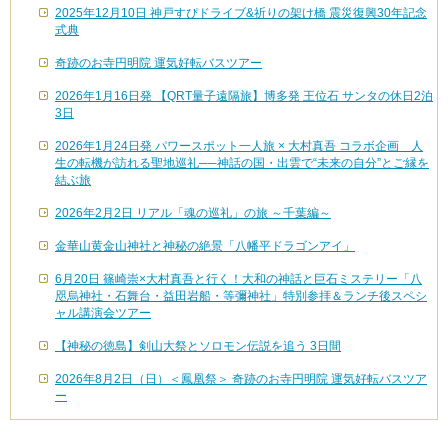
2025年12月10日 神戸すぴドライブ&祈りの架け橋 震災復興30年記念
式典
奇跡のお寺円明院 運気好転バスツアー
2026年1月16日発 【QRT量子遠隔旅】博多発 王位石 サンタの休日2泊
3日
2026年1月24日発 パワースポット一人旅 × 大村真吾 コラボ企画 人
生の転機が訪れる聖地巡礼──神話の国・出雲で“未来の自分”とご縁を
結ぶ旅
2026年2月2日 リアル「魂の巡礼」の旅 ～千葉編～
金華山黄金山神社と神秘の絶景「八幡平ドラゴンアイ」
6月20日 篠崎崇×大村真吾と行く！大和の神話と巨石ミステリー「八
咫烏神社・石舞台・益田岩船・等彌神社」特別参拝＆ランチ後スペシ
ャル講演会ツアー
【神秘の徳島】剣山大祭とソロモン伝説を追う 3日間
2026年8月2日（日）＜鳳凰祭＞ 奇跡のお寺円明院 運気好転バスツア
ー