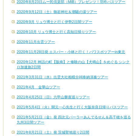
2020年8月23日ムー民倶楽部（MIB）プレゼンツ！羽咋バスツアー
2020年9月12日（土）御岩神社＆潮騒の湯ツアー
2020年9月 リュウ博士と行く伊勢2日間ツアー
2020年10月 リュウ博士と行く高知日帰りツアー
2020年11月出雲ツアー
2020年11月28日発 エスパー・小林と行く！パワスポツアーin東北
2020年12月 神話の町【阪南】と修験の山【犬鳴山】をめぐる シンク
ロ加速旅2日間
2021年3月31日（水）出雲大社相模分祠奉納演奏ツアー
2021年4月 金華山ツアー
2021年4月25日（日）六甲山磐座巡りツアー
2021年5月4日（火）開元一心先生と行く大阪奈良日帰りバスツアー
2021年5月21日（金）発 四次元パーラーあんでるせん＆高千穂を巡る
九州3日間ツアー
2021年8月21日（土）発 茨城聖地巡り2日間