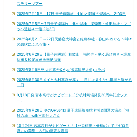
ステリーツアー
2025年7月15日～17日 量子遠隔旅 剣山と阿波の聖地へ 2泊3日
2025年7月5日〜7日量子遠隔旅 北の聖地 洞爺湖・虻田神社・フゴ
ッペ遺跡＆十勝 2泊3日
2025年6月21日～22日天磐座大神宮と厳島神社・弥山をめぐる 〜神々
の息吹にふれる旅〜
2025年6月29日【量子遠隔旅】和歌山 福勝寺～動く馬頭観音～護摩
祈祷＆松尾泰伸氏奉納演奏
2025年8月6日発 大村真吾&Myu(出雲観光大使)コラボ
2025年8月30日メイと大村真吾が導く、 目には見えない世界と繋がる
一日
9月18日発 宮本高行がナビゲート「分杭峠氣場発見30周年記念ツア
ー」
2025年9月28日 魂のGPS起動 量子遠隔旅 御岩神社&開運の温泉「潮
騒の湯」with言海翔太さん
10月24日 宮本高行がナビゲート「【ゼロ磁場・分杭峠」で『ゼロ意
識』の覚醒！＆幻の蕎麦を堪能