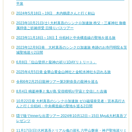
平泉
2024年5月18日～19日 木内鶴彦さんと行く剣山
2023年10月21日(土) 大村真吾のシンクロ加速旅 秩父・三峯神社 御眷
属拝借ご祈祷拝受 日帰りバスツアー
2023年11月18日～19日 】分杭峠と中央構造線の聖地を巡る旅
2023年12月9日発 大村真吾のシンクロ加速旅 奇跡のお寺円明院＆茨
城聖地巡り2日間
6月8日「位山登拝と龍神の祈り1DAYリトリート」
2025年4月5日発 金華山黄金山神社と金蛇水神社を訪れる旅
令和6年2月25日龍神ツアー第3弾!奈良の龍神を巡る
8月4日 鳴釜神事と鬼が島 安倍晴明が宇宙と交信した吉備
10月22日発 大村真吾のシンクロ加速旅 ゼロ磁場発見者・宮本高行さ
んと行く分杭峠・中央構造線の聖地を巡る2日間
隠で陰でinnerな出雲ツアー 2024年10月12日～15日 Myu&大村真吾プ
レゼンツ
11月17日(日)大村真吾とリアル魂の巡礼 六甲山磐座・神戸聖地巡りミ