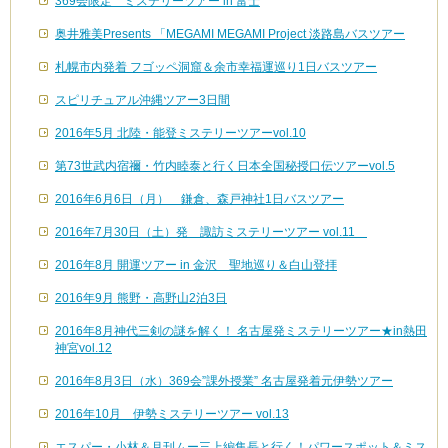
369会限定 ミステリーツアー in 富士
奥井雅美Presents 「MEGAMI MEGAMI Project 淡路島バスツアー
札幌市内発着 フゴッペ洞窟＆余市幸福運巡り1日バスツアー
スピリチュアル沖縄ツアー3日間
2016年5月 北陸・能登ミステリーツアーvol.10
第73世武内宿禰・竹内睦泰と行く日本全国秘授口伝ツアーvol.5
2016年6月6日（月） 鎌倉、森戸神社1日バスツアー
2016年7月30日（土）発 諏訪ミステリーツアー vol.11
2016年8月 開運ツアー in 金沢 聖地巡り＆白山登拝
2016年9月 熊野・高野山2泊3日
2016年8月神代三剣の謎を解く！ 名古屋発ミステリーツアー★in熱田
神宮vol.12
2016年8月3日（水）369会”課外授業” 名古屋発着元伊勢ツアー
2016年10月 伊勢ミステリーツアー vol.13
エスパー・小林＆月刊ムー三上編集長と行く！パワースポット＆ミス