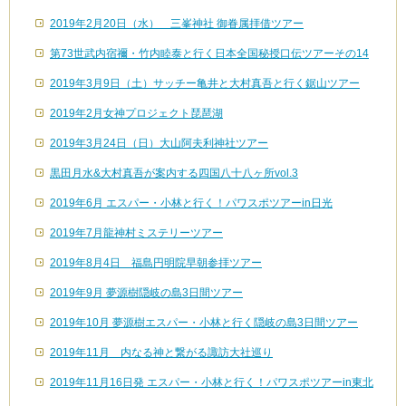
2019年2月20日（水） 三峯神社 御眷属拝借ツアー
第73世武内宿禰・竹内睦泰と行く日本全国秘授口伝ツアーその14
2019年3月9日（土）サッチー亀井と大村真吾と行く鋸山ツアー
2019年2月女神プロジェクト琵琶湖
2019年3月24日（日）大山阿夫利神社ツアー
黒田月水&大村真吾が案内する四国八十八ヶ所vol.3
2019年6月 エスパー・小林と行く！パワスポツアーin日光
2019年7月龍神村ミステリーツアー
2019年8月4日 福島円明院早朝参拝ツアー
2019年9月 夢源樹隠岐の島3日間ツアー
2019年10月 夢源樹エスパー・小林と行く隠岐の島3日間ツアー
2019年11月 内なる神と繋がる諏訪大社巡り
2019年11月16日発 エスパー・小林と行く！パワスポツアーin東北