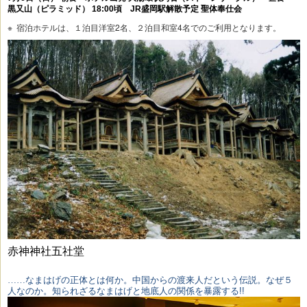
黒又山（ピラミッド） 18:00頃 JR盛岡駅解散予定 聖体奉仕会
※  宿泊ホテルは、１泊目洋室2名、２泊目和室4名でのご利用となります。
赤神神社五社堂
……なまはげの正体とは何か。中国からの渡来人だという伝説。なぜ５
人なのか。知られざるなまはげと地底人の関係を暴露する
!!