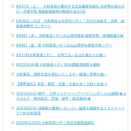
8月27日（土） 大村真吾が案内する北近畿聖地巡礼 元伊勢伝承の大
江～丹後半島 倭姫命御巡幸の軌跡を辿る1日
8月30日～31日 大村真吾＆作宮司と行く！天河大弁財天・吉野 松
尾泰伸野外コンサート
9月8日（木） 大村真吾と行く白山登拝直前 能登半島・珠洲鎮魂の旅
9月9日（金）発 大村真吾と行く白山山登拝＆能登半島ツアー
9月17日大村真吾と行く 出羽三山～生まれ変わりの旅～
9月22日(木)発 大村真吾と行く!巨石調査員徳田＆鵜飼
大村真吾 熊野古道を巡礼いたします～鎮魂と昇華の旅～
【熊野巡礼】本宮・新宮・玉置～古道を歩く大村と出会う
10月15日(土) 神戸・ 六甲ミステリーツアー (どこに行くかは秘密)★カ
タカムナ・神功皇后・空海・源平・南北朝etc★
10月16日(日) 淡路島の磐座(いわくら)・秘境を堪能するミステリーツ
アーby大村真吾
2022年12月3日 大村真吾と行く伊豆半島聖地巡礼