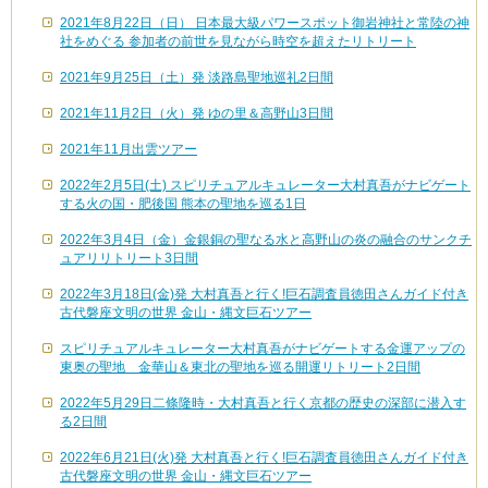
2021年8月22日（日） 日本最大級パワースポット御岩神社と常陸の神
社をめぐる 参加者の前世を見ながら時空を超えたリトリート
2021年9月25日（土）発 淡路島聖地巡礼2日間
2021年11月2日（火）発 ゆの里＆高野山3日間
2021年11月出雲ツアー
2022年2月5日(土) スピリチュアルキュレーター大村真吾がナビゲート
する火の国・肥後国 熊本の聖地を巡る1日
2022年3月4日（金）金銀銅の聖なる水と高野山の炎の融合のサンクチ
ュアリリトリート3日間
2022年3月18日(金)発 大村真吾と行く!巨石調査員徳田さんガイド付き
古代磐座文明の世界 金山・縄文巨石ツアー
スピリチュアルキュレーター大村真吾がナビゲートする金運アップの
東奥の聖地 金華山＆東北の聖地を巡る開運リトリート2日間
2022年5月29日二條隆時・大村真吾と行く京都の歴史の深部に潜入す
る2日間
2022年6月21日(火)発 大村真吾と行く!巨石調査員徳田さんガイド付き
古代磐座文明の世界 金山・縄文巨石ツアー