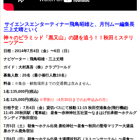
サイエンスエンターティナー飛鳥昭雄と、月刊ムー編集長
三上丈晴といく
神々のピラミッド「黒又山」の謎を追う！！秋田ミステリ
ーツアー
日程：2014年7月4日（金）〜6日（日）
ナビゲーター：飛鳥昭雄・三上丈晴
ガイド：大村真吾（株）クラブワールド
募集人数：20名（最小催行人数10名）
料金：
※集合・解散場所までの交通費は含みません。
1名:135,000円(税込)
1名:125,000円(税込)
※早割り（4月30日までのお申込みの方）
行程予定： 7月4日（金）貸切バスにて移動 11:15 秋田空港集合(飛行機組)
11:45 JR秋田駅（電車組） 昼食〜赤神神社五社堂〜なまはげ伝承館〜ホテルグ
ランディア秋田宿泊
7月5日（土） 朝食〜ホテル出発 唐松神社〜昼食〜秋田の聖母マリア〜大湯温
泉ホテル鹿角宿泊
7月6日（日） 朝食〜ホテル出発 大湯環状列石（ストーンサークル）〜昼食〜