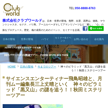
TEL:
050-8888-8763
株式会社クラブワールド
は、日本・世界の聖地、熊野、出雲、高野山、徳島、マウ
ントシャスタ、
セドナ、バリ島、アーユルベーダそしてアマンリゾーツなど
「癒し」「心」の
旅をプロデュース。歴史、魂の成長のためのイベント、セミナーを企画。
セミナー&イベ
日本の聖地
世界の聖地
ハワイ
お問い合わせ
会社案内
ント
HOME
日本の聖地
今までのツアー
神々のピラミッド「黒又山」の謎を追
う！！秋田ミステリーツアー
サイエンスエンターティナー飛鳥昭雄と、月
刊ムー編集長三上丈晴といく 神々のピラミ
ッド「黒又山」の謎を追う！！秋田ミステリ
ーツアー