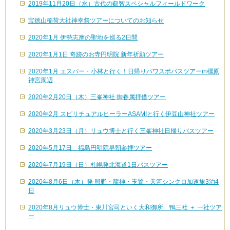
2019年11月20日（水）古代の叡智スペシャルフィールドワーク
宝徳山稲荷大社神幸祭ツアーについてのお知らせ
2020年1月 伊勢志摩の聖地を巡る2日間
2020年1月1日 奇跡のお寺円明院 新年祈願ツアー
2020年1月 エスパー・小林と行く！日帰りパワスポバスツアーin橿原
神宮周辺
2020年2月20日（木）三峯神社 御眷属拝借ツアー
2020年2月 スピリチュアルヒーラーASAMIと行く伊豆山神社ツアー
2020年3月23日（月）リュウ博士と行く三峯神社日帰りバスツアー
2020年5月17日 福島円明院早朝参拝ツアー
2020年7月19日（日）札幌発北海道1日バスツアー
2020年8月6日（木）発 熊野・龍神・玉置・天河シンクロ加速旅3泊4
日
2020年8月リュウ博士・東川宮司といく大和御所 鴨三社 ＋ 一社ツア
ー