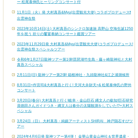
ー 松尾泰伸氏ヒーリングコンサート付
11月1日（火）発 大村真吾&Myu(出雲観光大使) コラボプロデュース❗️
出雲神在祭
2023年10月14日(土) 大村真吾のシンクロ加速旅 高野山 空海生誕1250
年を祝う 祈りの饗宴奉納コンサート鑑賞ツアー
2023年11月29日発 大村真吾&Myu(出雲観光大使)コラボプロデュース!
出雲神在祭スペシャルツアー
令和6年1月27日龍神ツアー第1弾!琵琶湖竹生島・藤ヶ崎龍神社と大村
真吾スペシャル
2月11日(日) 龍神ツアー第2弾! 箱根神社・九頭龍神社&江之浦測候所
8月31日<作宮司&大村真吾と行く! 天河大弁財天>& 松尾泰伸氏の野外
コンサート
3月20日(春分) 大村真吾と行く!岐阜・金山巨石 縄文人の叡知!巨石研究
員徳田さんガイドつき・縄文人は春分の太陽観測をしていた!?+大村ス
ペシャル
3月24日（日） 大村真吾・純銀アーティストSHIRAI 神戸隕石すぴツ
アー
2024年4月6日発 龍神ツアー第4弾！ 金華山黄金山神社＆世界遺産・