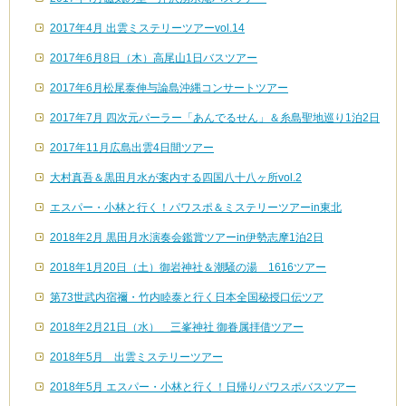
2017年4月 出雲ミステリーツアーvol.14
2017年6月8日（木）高尾山1日バスツアー
2017年6月松尾泰伸与論島沖縄コンサートツアー
2017年7月 四次元パーラー「あんでるせん」＆糸島聖地巡り1泊2日
2017年11月広島出雲4日間ツアー
大村真吾＆黒田月水が案内する四国八十八ヶ所vol.2
エスパー・小林と行く！パワスポ＆ミステリーツアーin東北
2018年2月 黒田月水演奏会鑑賞ツアーin伊勢志摩1泊2日
2018年1月20日（土）御岩神社＆潮騒の湯 1616ツアー
第73世武内宿禰・竹内睦泰と行く日本全国秘授口伝ツア
2018年2月21日（水） 三峯神社 御眷属拝借ツアー
2018年5月 出雲ミステリーツアー
2018年5月 エスパー・小林と行く！日帰りパワスポバスツアー