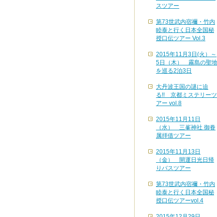
スツアー
第73世武内宿禰・竹内
睦泰と行く日本全国秘
授口伝ツアー Vol.3
2015年11月3日(火）～
5日（木） 霧島の聖
を巡る2泊3日
大丹波王国の謎に迫
る!! 京都ミステリーツ
アー vol.8
2015年11月11日
（水） 三峯神社 御眷
属拝借ツアー
2015年11月13日
（金） 開運日光日帰
りバスツアー
第73世武内宿禰・竹内
睦泰と行く日本全国秘
授口伝ツアーvol.4
2015年12月29日