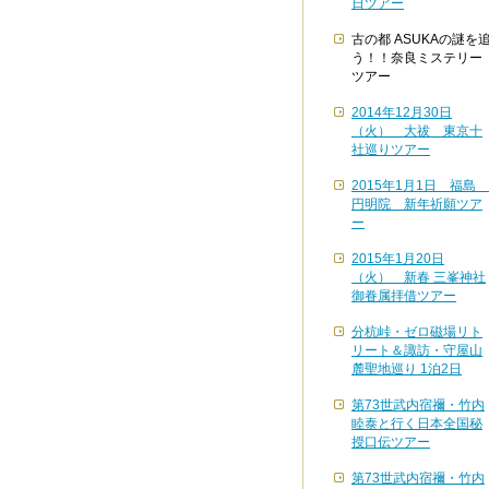
日ツアー
古の都 ASUKAの謎を
う！！奈良ミステリー
ツアー
2014年12月30日
（火） 大祓 東京十
社巡りツアー
2015年1月1日 福島
円明院 新年祈願ツア
ー
2015年1月20日
（火） 新春 三峯神社
御眷属拝借ツアー
分杭峠・ゼロ磁場リト
リート＆諏訪・守屋山
麓聖地巡り 1泊2日
第73世武内宿禰・竹内
睦泰と行く日本全国秘
授口伝ツアー
第73世武内宿禰・竹内