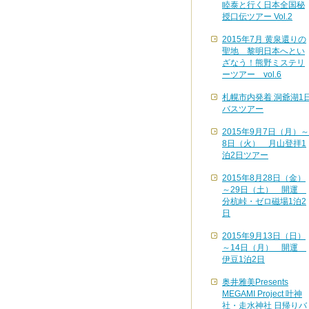
睦泰と行く日本全国秘
授口伝ツアー Vol.2
2015年7月 黄泉還りの
聖地 黎明日本へとい
ざなう！熊野ミステリ
ーツアー vol.6
札幌市内発着 洞爺湖1
バスツアー
2015年9月7日（月）～
8日（火） 月山登拝1
泊2日ツアー
2015年8月28日（金）
～29日（土） 開運
分杭峠・ゼロ磁場1泊2
日
2015年9月13日（日）
～14日（月） 開運
伊豆1泊2日
奥井雅美Presents
MEGAMI Project 叶神
社・走水神社 日帰りバ