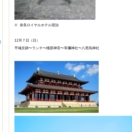
※
奈良ロイヤルホテル宿泊
12
月７日（日）
日
平城京跡〜ランチ〜橿原神宮〜等彌神社〜八咫烏神社