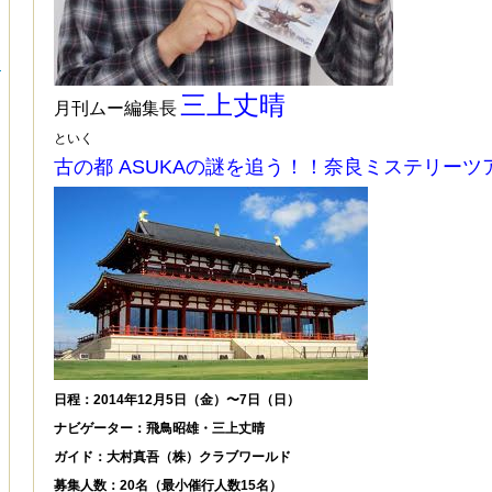
ー
三上丈晴
月刊ムー編集長
といく
古の都
ASUKA
の謎を追う！！奈良ミステリーツ
日程：2014年12月5日（金）〜7日（日）
ナビゲーター：飛鳥昭雄・三上丈晴
ガイド：大村真吾（株）クラブワールド
募集人数：20名（最小催行人数15名）