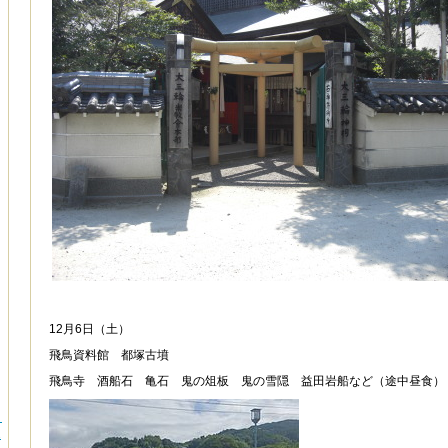
12
月
6
日（土）
飛鳥資料館 都塚古墳
飛鳥寺 酒船石 亀石 鬼の俎板 鬼の雪隠 益田岩船など（途中昼食）
）
1