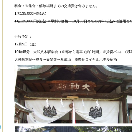
料金：※集合・解散場所までの交通費は含みません。
1
名
135,000
円
(
税込
)
1
名
125,000
円
(
税込
)
※早割り価格（10月30日までのお申し込みに適用と
行程予定：
12
月
5
日（金）
10
時
45
分 大和八木駅集合（京都から電車で約
1
時間）※貸切バスにて移
大神教本院〜昼食〜秦楽寺〜耳成山 ※奈良ロイヤルホテル宿泊
6