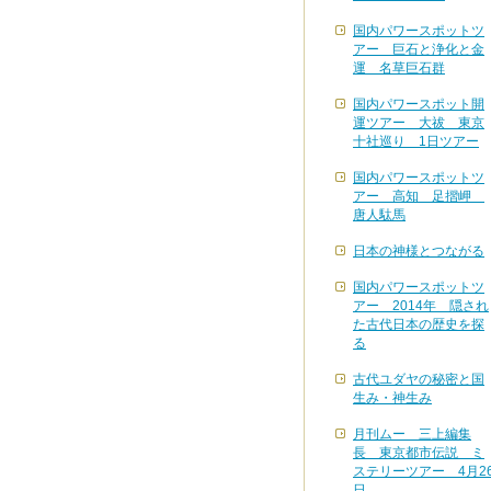
国内パワースポットツ
アー 巨石と浄化と金
運 名草巨石群
国内パワースポット開
運ツアー 大祓 東京
十社巡り 1日ツアー
国内パワースポットツ
アー 高知 足摺岬
唐人駄馬
日本の神様とつながる
国内パワースポットツ
アー 2014年 隠され
た古代日本の歴史を探
る
古代ユダヤの秘密と国
生み・神生み
月刊ムー 三上編集
長 東京都市伝説 ミ
ステリーツアー 4月2
日