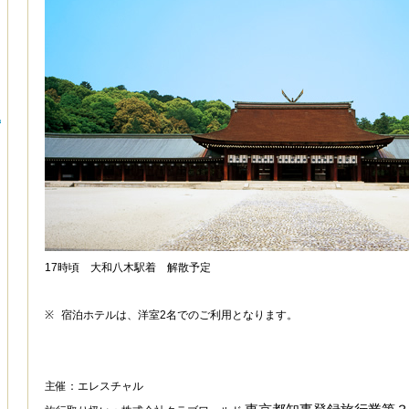
地
17
時頃 大和八木駅着 解散予定
※
宿泊ホテルは、洋室
2
名でのご利用となります。
主催：エレスチャル