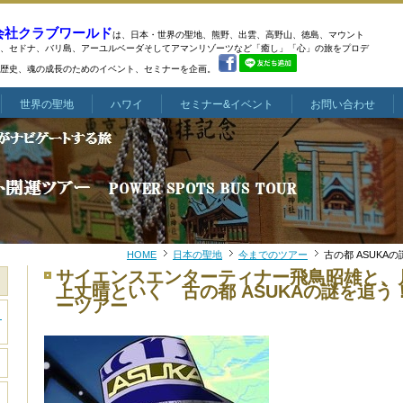
会社クラブワールド
は、日本・世界の聖地、熊野、出雲、高野山、徳島、マウント
、
セドナ、バリ島、アーユルベーダそしてアマンリゾーツなど
「癒し」「心」の旅をプロデ
歴史、魂の成長のためのイベント、セミナーを企画。
世界の聖地
ハワイ
セミナー&イベント
お問い合わせ
HOME
日本の聖地
今までのツアー
古の都 ASUK
サイエンスエンターティナー飛鳥昭雄と、
上丈晴といく 古の都 ASUKAの謎を追
ーツアー
き