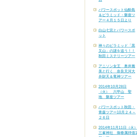
パワースポット仙酔島
＆ピラミッド・磐座ツ
アー４月１５日より
白山七宮とパワースポ
ット
神々のピラミッド「黒
又山」の謎を追う！！
秋田ミステリーツアー
アニソン女王 奥井雅
美と行く 奈良天河大
弁財天＆竜神ツアー
2014年10月28日
（火） 六甲山 聖
地 磐座ツアー
パワースポット秋田・
青森ツアー10月２４～
２６日
2014年11月11日（火
三峯神社 御眷属拝借