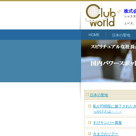
株式
シャスタ
ュース。
HOME
日本の聖地
日本の聖地
私が円明院に魅了された
っかけとは・・・
すぴサンパー募集
今までのツアー