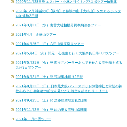
2020年11月28日発 エスパー・小林と行く！パワスポツアーin東北
2020年12月 神話の町【阪南】と修験の山【犬鳴山】をめぐる シンク
ロ加速旅2日間
2021年3月31日（水）出雲大社相模分祠奉納演奏ツアー
2021年4月 金華山ツアー
2021年4月25日（日）六甲山磐座巡りツアー
2021年5月4日（火）開元一心先生と行く大阪奈良日帰りバスツアー
2021年5月21日（金）発 四次元パーラーあんでるせん＆高千穂を巡る
九州3日間ツアー
2021年8月21日（土）発 茨城聖地巡り2日間
2021年8月22日（日） 日本最大級パワースポット御岩神社と常陸の神
社をめぐる 参加者の前世を見ながら時空を超えたリトリート
2021年9月25日（土）発 淡路島聖地巡礼2日間
2021年11月2日（火）発 ゆの里＆高野山3日間
2021年11月出雲ツアー