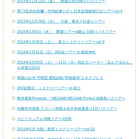
2015年11月13日（金） 開運日光日帰りバスツアー
第73世武内宿禰・竹内睦泰と行く日本全国秘授口伝ツアーvol.4
2015年12月29日（火） 大祓 東京十社巡りツアー
2016年1月6日（水） 開運ツアーin鋸山 日帰りバスツアー
2016年1月30日（土） 富士ミステリーツアー vol.9
2016年1月31日（日）369会ツアー in 御岩神社
2016年2月20日（土）～21日（日）四次元パーラー「あんでるせん」
＆佐賀1泊2日
奇跡のお寺 円明院 運気好転“早朝参拝”エキスプレス
369会限定 ミステリーツアー in 富士
奥井雅美Presents 「MEGAMI MEGAMI Project 淡路島バスツアー
札幌市内発着 フゴッペ洞窟＆余市幸福運巡り1日バスツアー
スピリチュアル沖縄ツアー3日間
2016年5月 北陸・能登ミステリーツアーvol.10