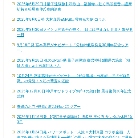
2025年6月29日【量子遠隔旅】和歌山 福勝寺～動く馬頭観音～護摩
祈祷＆松尾泰伸氏奉納演奏
2025年8月6日発 大村真吾&Myu(出雲観光大使)コラボ
2025年8月30日メイと大村真吾が導く、 目には見えない世界と繋がる
一日
9月18日発 宮本高行がナビゲート「分杭峠氣場発見30周年記念ツア
ー」
2025年9月28日 魂のGPS起動 量子遠隔旅 御岩神社&開運の温泉「潮
騒の湯」with言海翔太さん
10月24日 宮本高行がナビゲート「【ゼロ磁場・分杭峠」で『ゼロ意
識』の覚醒！＆幻の蕎麦を堪能
2025年12月10日 神戸すぴドライブ&祈りの架け橋 震災復興30年記念
式典
奇跡のお寺円明院 運気好転バスツアー
2026年1月16日発 【QRT量子遠隔旅】博多発 王位石 サンタの休日2泊
3日
2026年1月24日発 パワースポット一人旅 × 大村真吾 コラボ企画 人
生の転機が訪れる聖地巡礼──神話の国・出雲で“未来の自分”とご縁を