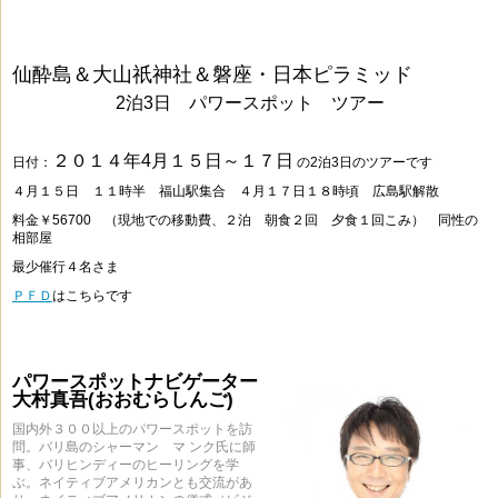
仙酔島＆大山祇神社＆磐座・日本ピラミッド
2泊3日 パワースポット ツアー
２０１４年4月１５日～１７日
日付：
の2泊3日のツアーです
４月１５日 １１時半 福山駅集合 ４月１７日１８時頃 広島駅解散
料金￥56700 （現地での移動費、２泊 朝食２回 夕食１回こみ） 同性の
相部屋
最少催行４名さま
ＰＦＤ
はこちらです
パワースポットナビゲーター
大村真吾(おおむらしんご)
国内外３００以上のパワースポットを訪
問。バリ島のシャーマン マ ンク氏に師
事、バリヒンディーのヒーリングを学
ぶ。ネイティブアメリカンとも交流があ