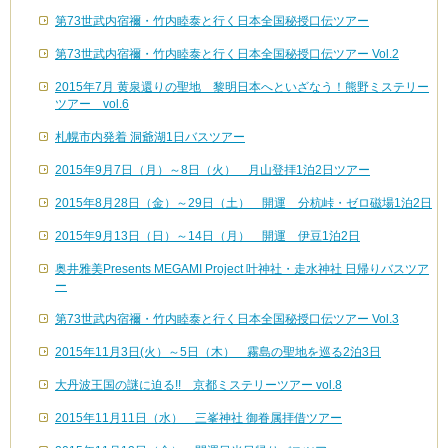
第73世武内宿禰・竹内睦泰と行く日本全国秘授口伝ツアー
第73世武内宿禰・竹内睦泰と行く日本全国秘授口伝ツアー Vol.2
2015年7月 黄泉還りの聖地 黎明日本へといざなう！熊野ミステリー
ツアー vol.6
札幌市内発着 洞爺湖1日バスツアー
2015年9月7日（月）～8日（火） 月山登拝1泊2日ツアー
2015年8月28日（金）～29日（土） 開運 分杭峠・ゼロ磁場1泊2日
2015年9月13日（日）～14日（月） 開運 伊豆1泊2日
奥井雅美Presents MEGAMI Project 叶神社・走水神社 日帰りバスツア
ー
第73世武内宿禰・竹内睦泰と行く日本全国秘授口伝ツアー Vol.3
2015年11月3日(火）～5日（木） 霧島の聖地を巡る2泊3日
大丹波王国の謎に迫る!! 京都ミステリーツアー vol.8
2015年11月11日（水） 三峯神社 御眷属拝借ツアー