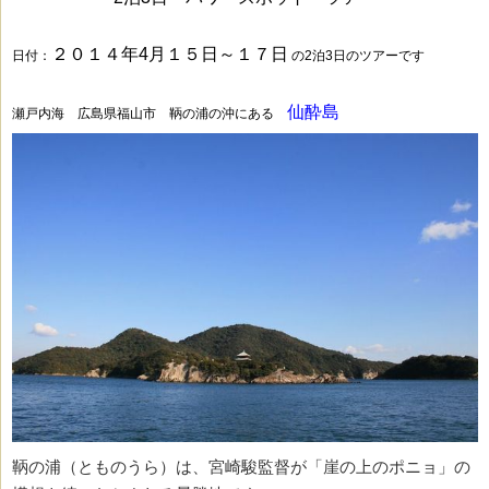
２０１４年4月１５日～１７日
日付：
の2泊3日のツアーです
仙酔島
瀬戸内海 広島県福山市 鞆の浦の沖にある
鞆の浦（とものうら）は、
宮崎駿監督が「崖の上のポニョ」の