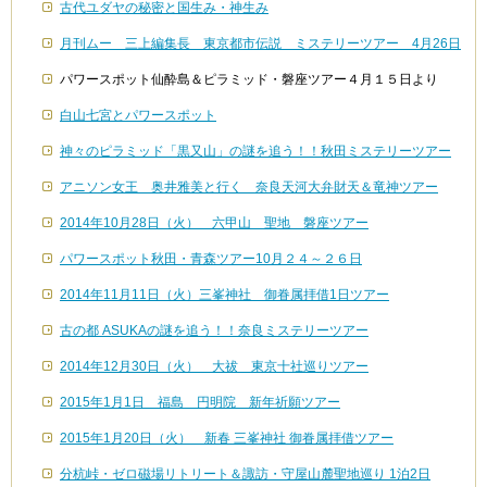
古代ユダヤの秘密と国生み・神生み
月刊ムー 三上編集長 東京都市伝説 ミステリーツアー 4月26日
パワースポット仙酔島＆ピラミッド・磐座ツアー４月１５日より
白山七宮とパワースポット
神々のピラミッド「黒又山」の謎を追う！！秋田ミステリーツアー
アニソン女王 奥井雅美と行く 奈良天河大弁財天＆竜神ツアー
2014年10月28日（火） 六甲山 聖地 磐座ツアー
パワースポット秋田・青森ツアー10月２４～２６日
2014年11月11日（火）三峯神社 御眷属拝借1日ツアー
古の都 ASUKAの謎を追う！！奈良ミステリーツアー
2014年12月30日（火） 大祓 東京十社巡りツアー
2015年1月1日 福島 円明院 新年祈願ツアー
2015年1月20日（火） 新春 三峯神社 御眷属拝借ツアー
分杭峠・ゼロ磁場リトリート＆諏訪・守屋山麓聖地巡り 1泊2日