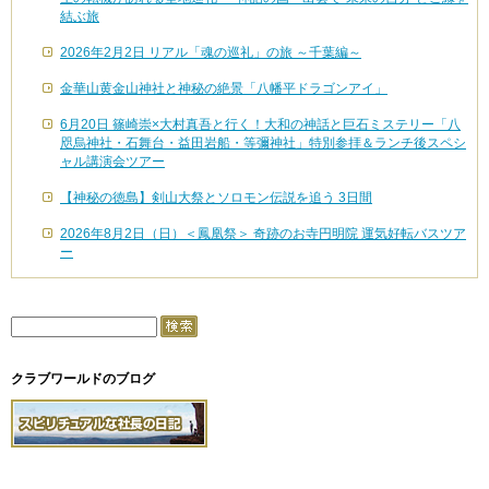
結ぶ旅
2026年2月2日 リアル「魂の巡礼」の旅 ～千葉編～
金華山黄金山神社と神秘の絶景「八幡平ドラゴンアイ」
6月20日 篠崎崇×大村真吾と行く！大和の神話と巨石ミステリー「八
咫烏神社・石舞台・益田岩船・等彌神社」特別参拝＆ランチ後スペシ
ャル講演会ツアー
【神秘の徳島】剣山大祭とソロモン伝説を追う 3日間
2026年8月2日（日）＜鳳凰祭＞ 奇跡のお寺円明院 運気好転バスツア
ー
クラブワールドのブログ