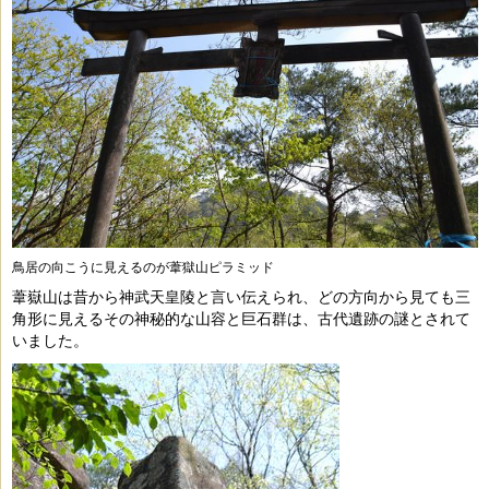
鳥居の向こうに見えるのが葦獄山ピラミッド
葦嶽山は昔から神武天皇陵と言い伝えられ、どの方向から見ても三
角形に見えるその神秘的な山容と巨石群は、古代遺跡の謎とされて
いました。