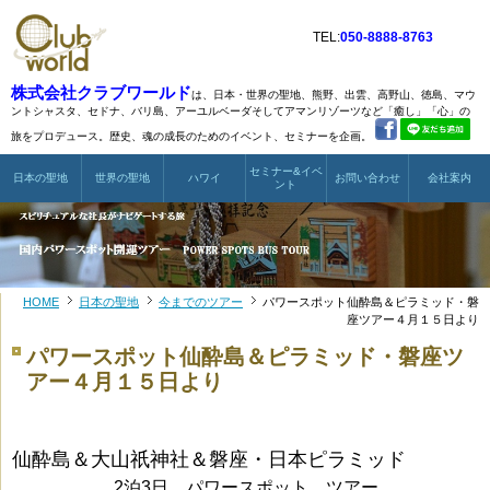
TEL:
050-8888-8763
株式会社クラブワールド
は、日本・世界の聖地、熊野、出雲、高野山、徳島、マウ
ントシャスタ、
セドナ、バリ島、アーユルベーダそしてアマンリゾーツなど
「癒し」「心」の
旅をプロデュース。歴史、魂の成長のためのイベント、セミナーを企画。
セミナー&イベ
日本の聖地
世界の聖地
ハワイ
お問い合わせ
会社案内
ント
HOME
日本の聖地
今までのツアー
パワースポット仙酔島＆ピラミッド・磐
座ツアー４月１５日より
パワースポット仙酔島＆ピラミッド・磐座ツ
アー４月１５日より
仙酔島＆大山祇神社＆磐座・日本ピラミッド
2泊3日 パワースポット ツアー