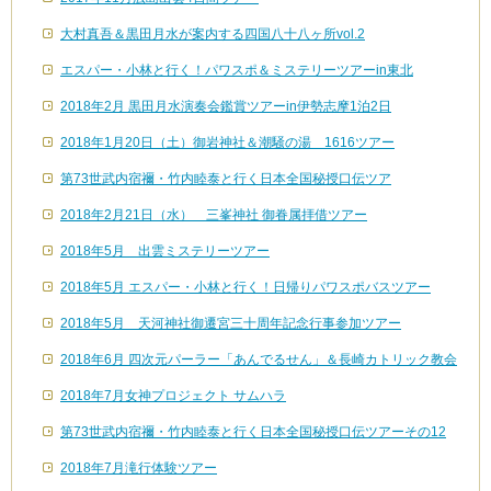
大村真吾＆黒田月水が案内する四国八十八ヶ所vol.2
エスパー・小林と行く！パワスポ＆ミステリーツアーin東北
2018年2月 黒田月水演奏会鑑賞ツアーin伊勢志摩1泊2日
2018年1月20日（土）御岩神社＆潮騒の湯 1616ツアー
第73世武内宿禰・竹内睦泰と行く日本全国秘授口伝ツア
2018年2月21日（水） 三峯神社 御眷属拝借ツアー
2018年5月 出雲ミステリーツアー
2018年5月 エスパー・小林と行く！日帰りパワスポバスツアー
2018年5月 天河神社御遷宮三十周年記念行事参加ツアー
2018年6月 四次元パーラー「あんでるせん」＆長崎カトリック教会
2018年7月女神プロジェクト サムハラ
第73世武内宿禰・竹内睦泰と行く日本全国秘授口伝ツアーその12
2018年7月滝行体験ツアー