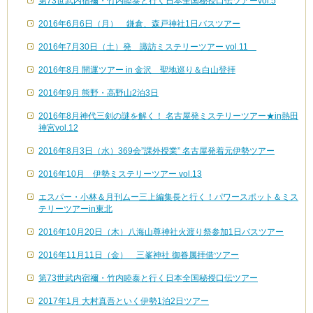
第73世武内宿禰・竹内睦泰と行く日本全国秘授口伝ツアーvol.5
2016年6月6日（月） 鎌倉、森戸神社1日バスツアー
2016年7月30日（土）発 諏訪ミステリーツアー vol.11
2016年8月 開運ツアー in 金沢 聖地巡り＆白山登拝
2016年9月 熊野・高野山2泊3日
2016年8月神代三剣の謎を解く！ 名古屋発ミステリーツアー★in熱田
神宮vol.12
2016年8月3日（水）369会”課外授業” 名古屋発着元伊勢ツアー
2016年10月 伊勢ミステリーツアー vol.13
エスパー・小林＆月刊ムー三上編集長と行く！パワースポット＆ミス
テリーツアーin東北
2016年10月20日（木）八海山尊神社火渡り祭参加1日バスツアー
2016年11月11日（金） 三峯神社 御眷属拝借ツアー
第73世武内宿禰・竹内睦泰と行く日本全国秘授口伝ツアー
2017年1月 大村真吾といく伊勢1泊2日ツアー