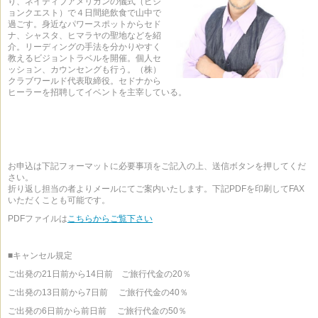
り、ネイティブアメリカンの儀式（ビジ
ョンクエスト）で４日間絶飲食で山中で
過ごす。身近なパワースポットからセド
ナ、シャスタ、ヒマラヤの聖地などを紹
介。リーディングの手法を分かりやすく
教えるビジョントラベルを開催。個人セ
ッション、カウンセングも行う。（株）
クラブワールド代表取締役。セドナから
ヒーラーを招聘してイベントを主宰している。
お申込は下記フォーマットに必要事項をご記入の上、送信ボタンを押してくだ
さい。
折り返し担当の者よりメールにてご案内いたします。下記PDFを印刷してFAX
いただくことも可能です。
PDFファイルは
こちらからご覧下さい
■キャンセル規定
ご出発の21日前から14日前 ご旅行代金の20％
ご出発の13日前から7日前 ご旅行代金の40％
ご出発の6日前から前日前 ご旅行代金の50％