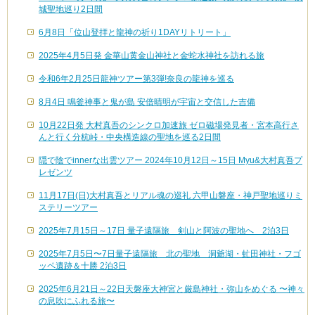
城聖地巡り2日間
6月8日「位山登拝と龍神の祈り1DAYリトリート」
2025年4月5日発 金華山黄金山神社と金蛇水神社を訪れる旅
令和6年2月25日龍神ツアー第3弾!奈良の龍神を巡る
8月4日 鳴釜神事と鬼が島 安倍晴明が宇宙と交信した吉備
10月22日発 大村真吾のシンクロ加速旅 ゼロ磁場発見者・宮本高行さ
んと行く分杭峠・中央構造線の聖地を巡る2日間
隠で陰でinnerな出雲ツアー 2024年10月12日～15日 Myu&大村真吾プ
レゼンツ
11月17日(日)大村真吾とリアル魂の巡礼 六甲山磐座・神戸聖地巡りミ
ステリーツアー
2025年7月15日～17日 量子遠隔旅 剣山と阿波の聖地へ 2泊3日
2025年7月5日〜7日量子遠隔旅 北の聖地 洞爺湖・虻田神社・フゴ
ッペ遺跡＆十勝 2泊3日
2025年6月21日～22日天磐座大神宮と厳島神社・弥山をめぐる 〜神々
の息吹にふれる旅〜