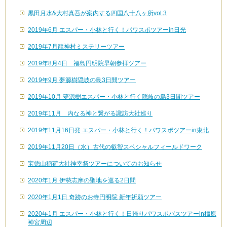
黒田月水&大村真吾が案内する四国八十八ヶ所vol.3
2019年6月 エスパー・小林と行く！パワスポツアーin日光
2019年7月龍神村ミステリーツアー
2019年8月4日 福島円明院早朝参拝ツアー
2019年9月 夢源樹隠岐の島3日間ツアー
2019年10月 夢源樹エスパー・小林と行く隠岐の島3日間ツアー
2019年11月 内なる神と繋がる諏訪大社巡り
2019年11月16日発 エスパー・小林と行く！パワスポツアーin東北
2019年11月20日（水）古代の叡智スペシャルフィールドワーク
宝徳山稲荷大社神幸祭ツアーについてのお知らせ
2020年1月 伊勢志摩の聖地を巡る2日間
2020年1月1日 奇跡のお寺円明院 新年祈願ツアー
2020年1月 エスパー・小林と行く！日帰りパワスポバスツアーin橿原
神宮周辺