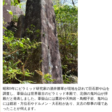
昭和9年にピラミッド研究家の酒井勝軍が現地を訪れて巨石群や山を
調査し、葦嶽山は世界最古のピラミッド本殿で、北側の鬼叫山が拝
殿だと発表しました。葦嶽山には鷹岩や天狗岩・鳥帽子岩、鬼叫山
には鏡岩・方位石やドルメン・大石柱があり、太古の祭事の場であ
ったことが伺えます。