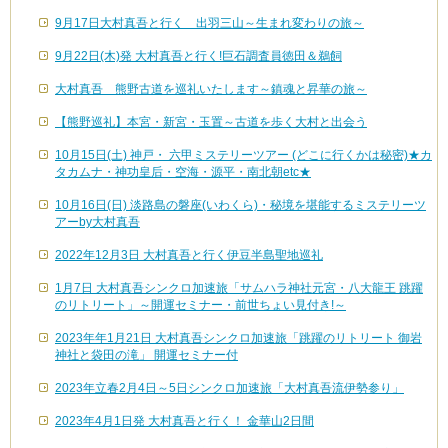
9月17日大村真吾と行く 出羽三山～生まれ変わりの旅～
9月22日(木)発 大村真吾と行く!巨石調査員徳田＆鵜飼
大村真吾 熊野古道を巡礼いたします～鎮魂と昇華の旅～
【熊野巡礼】本宮・新宮・玉置～古道を歩く大村と出会う
10月15日(土) 神戸・ 六甲ミステリーツアー (どこに行くかは秘密)★カ
タカムナ・神功皇后・空海・源平・南北朝etc★
10月16日(日) 淡路島の磐座(いわくら)・秘境を堪能するミステリーツ
アーby大村真吾
2022年12月3日 大村真吾と行く伊豆半島聖地巡礼
1月7日 大村真吾シンクロ加速旅「サムハラ神社元宮・八大龍王 跳躍
のリトリート」～開運セミナー・前世ちょい見付き!～
2023年年1月21日 大村真吾シンクロ加速旅「跳躍のリトリート 御岩
神社と袋田の滝」 開運セミナー付
2023年立春2月4日～5日シンクロ加速旅「大村真吾流伊勢参り」
2023年4月1日発 大村真吾と行く！ 金華山2日間