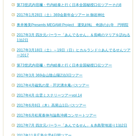
第73世武内宿禰・竹内睦泰と行く日本全国秘授口伝ツアーその8
2017年1月28日（土）369会新年会ツアー in 御岩神社
奥井雅美Presents MEGAMI Project 運気好転 奇跡のお寺 円明院
2017年3月 四次元パーラー「あんでるせん」＆長崎のマリアを訪ねる
1泊2日
2017年3月18日（土）～19日（日）ヒカルランド☆あんでるせんツア
ー2017
第73世武内宿禰・竹内睦泰と行く日本全国秘授口伝ツアー
2017年3月 369会山陰山陽2泊3日ツアー
2017年4月磁気の里・芹沢湧水庵バスツアー
2017年4月 出雲ミステリーツアーvol.14
2017年6月8日（木）高尾山1日バスツアー
2017年6月松尾泰伸与論島沖縄コンサートツアー
2017年7月 四次元パーラー「あんでるせん」＆糸島聖地巡り1泊2日
2017年11月広島出雲4日間ツアー