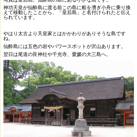
神功天皇が仙酔島に渡る前この島に船を漕ぎ小舟に乗り換
えて移動したことから、「皇后島」と名付けられたと伝え
られています。
やはり太古より天皇家とはかかわりがありそうな島です
ね。
仙酔島には五色の岩やパワースポットが沢山あります。
翌日は尾道の艮神社や千光寺、愛媛の大三島へ。