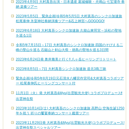
2023年4月9日 大村真吾出演・日本遺産 葛城修験・犬鳴山 七宝瀧寺 奉
納 楽奏ツアー
2023年5月5日 緊急企画!令和5年5月5日 大村真吾のシンクロ加速旅
松尾泰伸 氷室神社奉納演奏ツアー&石上神宮へGOGOGO!
2023年6月18日 大村真吾シンクロ加速旅 久能山東照宮～浜松の聖地
を巡る1日
令和5年7月15日～17日 大村真吾のシンクロ加速旅 四国のそびえる二
峰の聖山を巡る 石鎚山と剣山大祭・徳島の聖地を巡る3日間
2023年6月24日発 奥井雅美と行く!! 八ヶ岳ヒーリングリトリート
2023年8月5日～7日 大村真吾シンクロ加速旅 道北3島三昧
緊急企画!令和5年8月19日元石清水八幡宮作宮司&大村真吾コラボツア
ー 松尾泰伸氏ヒーリングコンサート付
11月1日（火）発 大村真吾&Myu(出雲観光大使) コラボプロデュース❗️
出雲神在祭
2023年10月14日(土) 大村真吾のシンクロ加速旅 高野山 空海生誕1250
年を祝う 祈りの饗宴奉納コンサート鑑賞ツアー
2023年11月29日発 大村真吾&Myu(出雲観光大使)コラボプロデュース!
出雲神在祭スペシャルツアー