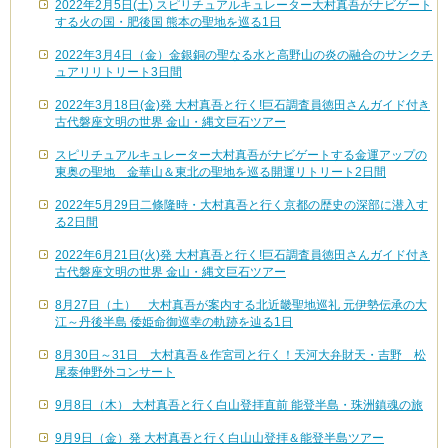
2022年2月5日(土) スピリチュアルキュレーター大村真吾がナビゲート
する火の国・肥後国 熊本の聖地を巡る1日
2022年3月4日（金）金銀銅の聖なる水と高野山の炎の融合のサンクチ
ュアリリトリート3日間
2022年3月18日(金)発 大村真吾と行く!巨石調査員徳田さんガイド付き
古代磐座文明の世界 金山・縄文巨石ツアー
スピリチュアルキュレーター大村真吾がナビゲートする金運アップの
東奥の聖地 金華山＆東北の聖地を巡る開運リトリート2日間
2022年5月29日二條隆時・大村真吾と行く京都の歴史の深部に潜入す
る2日間
2022年6月21日(火)発 大村真吾と行く!巨石調査員徳田さんガイド付き
古代磐座文明の世界 金山・縄文巨石ツアー
8月27日（土） 大村真吾が案内する北近畿聖地巡礼 元伊勢伝承の大
江～丹後半島 倭姫命御巡幸の軌跡を辿る1日
8月30日～31日 大村真吾＆作宮司と行く！天河大弁財天・吉野 松
尾泰伸野外コンサート
9月8日（木） 大村真吾と行く白山登拝直前 能登半島・珠洲鎮魂の旅
9月9日（金）発 大村真吾と行く白山山登拝＆能登半島ツアー