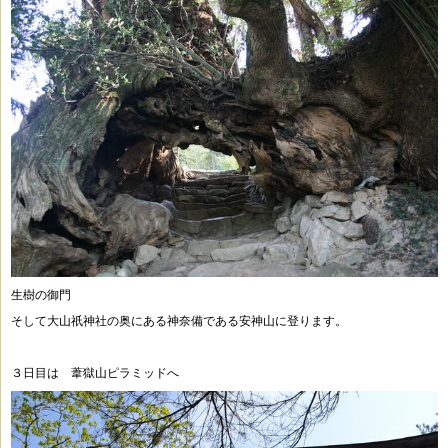
生樹の御門
そして大山祇神社の奥にある神奈備である安神山に登ります。
３日目は 葦獄山ピラミッドへ