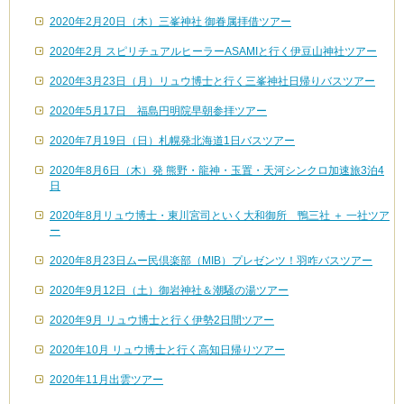
2020年2月20日（木）三峯神社 御眷属拝借ツアー
2020年2月 スピリチュアルヒーラーASAMIと行く伊豆山神社ツアー
2020年3月23日（月）リュウ博士と行く三峯神社日帰りバスツアー
2020年5月17日 福島円明院早朝参拝ツアー
2020年7月19日（日）札幌発北海道1日バスツアー
2020年8月6日（木）発 熊野・龍神・玉置・天河シンクロ加速旅3泊4
日
2020年8月リュウ博士・東川宮司といく大和御所 鴨三社 ＋ 一社ツア
ー
2020年8月23日ムー民倶楽部（MIB）プレゼンツ！羽咋バスツアー
2020年9月12日（土）御岩神社＆潮騒の湯ツアー
2020年9月 リュウ博士と行く伊勢2日間ツアー
2020年10月 リュウ博士と行く高知日帰りツアー
2020年11月出雲ツアー