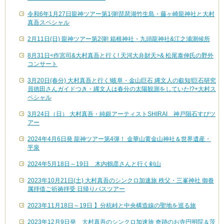
令和6年1月27日龍神ツアー第1弾!琵琶湖竹生島・藤ヶ崎龍神社と大村
真吾スペシャル
2月11日(日) 龍神ツアー第2弾! 箱根神社・九頭龍神社&江之浦測候所
8月31日<作宮司&大村真吾と行く! 天河大弁財天>& 松尾泰伸氏の野外
コンサート
3月20日(春分) 大村真吾と行く!岐阜・金山巨石 縄文人の叡知!巨石研究
員徳田さんガイドつき・縄文人は春分の太陽観測をしていた!?+大村ス
ペシャル
3月24日（日） 大村真吾・純銀アーティストSHIRAI 神戸隕石すぴツ
アー
2024年4月6日発 龍神ツアー第4弾！ 金華山黄金山神社＆世界遺産・
平泉
2024年5月18日～19日 木内鶴彦さんと行く剣山
2023年10月21日(土) 大村真吾のシンクロ加速旅 秩父・三峯神社 御眷
属拝借ご祈祷拝受 日帰りバスツアー
2023年11月18日～19日 】分杭峠と中央構造線の聖地を巡る旅
2023年12月9日発 大村真吾のシンクロ加速旅 奇跡のお寺円明院＆茨