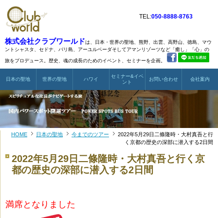
TEL:
050-8888-8763
株式会社クラブワールド
は、日本・世界の聖地、熊野、出雲、高野山、徳島、マウ
ントシャスタ、
セドナ、バリ島、アーユルベーダそしてアマンリゾーツなど
「癒し」「心」の
旅をプロデュース。歴史、魂の成長のためのイベント、セミナーを企画。
セミナー&イベ
日本の聖地
世界の聖地
ハワイ
お問い合わせ
会社案内
ント
HOME
日本の聖地
今までのツアー
2022年5月29日二條隆時・大村真吾と行
く京都の歴史の深部に潜入する2日間
2022年5月29日二條隆時・大村真吾と行く京
都の歴史の深部に潜入する2日間
満席となりました