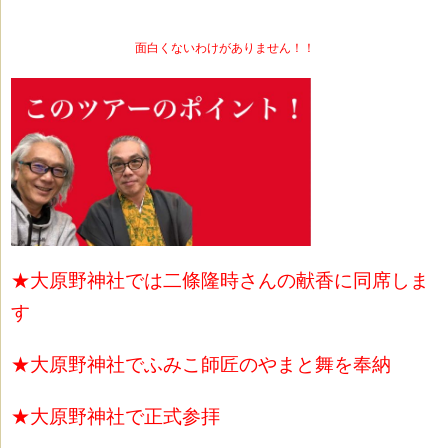
面白くないわけがありません！！
★大原野神社では二條隆時さんの献香に同席しま
す
★大原野神社でふみこ師匠のやまと舞を奉納
★大原野神社で正式参拝