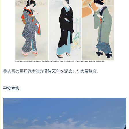
美人画の巨匠鏑木清方没後50年を記念した大展覧会。
平安神宮