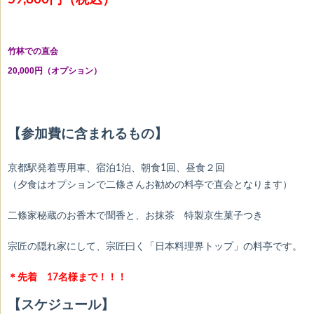
竹林での直会
20,000円（オプション）
【参加費に含まれるもの】
京都駅発着専用車、宿泊1泊、朝食1回、昼食２回
（夕食はオプションで二條さんお勧めの料亭で直会となります）
二條家秘蔵のお香木で聞香と、お抹茶 特製京生菓子つき
宗匠の隠れ家にして、宗匠曰く「日本料理界トップ」の料亭です。
＊先着 17名様まで！！！
【スケジュール】