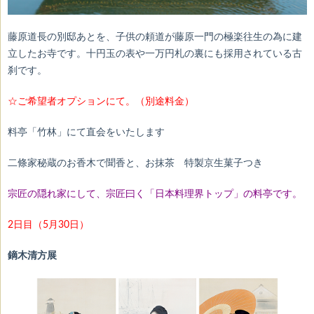
藤原道長の別邸あとを、
子供の頼道が藤原一門の極楽往生の為に建
立したお寺です。十円玉の表や一万円札の裏にも採用されている古
刹です。
☆ご希望者オプションにて。（別途料金）
料亭「竹林」にて直会をいたします
二條家秘蔵のお香木で聞香と、お抹茶 特製京生菓子つき
宗匠の隠れ家にして、宗匠曰く「日本料理界トップ」の料亭です。
2日目（5月30日）
鏑木清方展