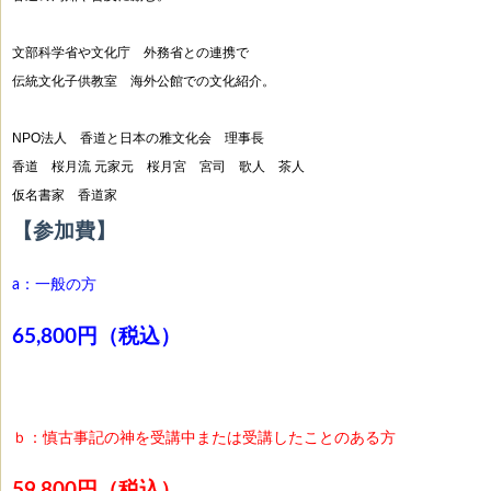
文部科学省や文化庁 外務省との連携で
伝統文化子供教室 海外公館での文化紹介。
NPO法人 香道と日本の雅文化会 理事長
香道 桜月流 元家元 桜月宮 宮司 歌人 茶人
仮名書家 香道家
【参加費】
a：一般の方
65,800円（税込）
ｂ：慎古事記の神を受講中または受講したことのある方
59,800円（税込）