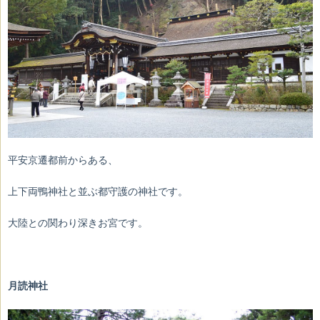
平安京遷都前からある、
上下両鴨神社と並ぶ都守護の神社です。
大陸との関わり深きお宮です。
月読神社