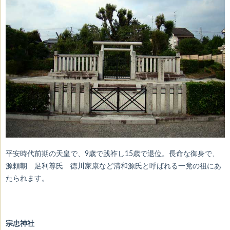
平安時代前期の天皇で、9歳で践祚し15歳で退位。長命な御身で、
源頼朝 足利尊氏 徳川家康など清和源氏と呼ばれる一党の祖にあ
たられます。
宗忠神社