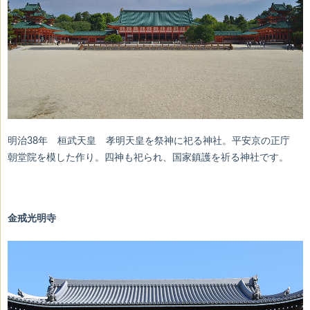
明治38年 桓武天皇 孝明天皇を祭神に祀る神社。平安京の正庁
朝堂院を模した作り。四神も祀られ、国家鎮護を祈る神社です。
金戒光明寺