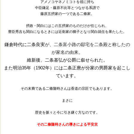
アメノコヤネノミコトを祖に持ち
中臣鎌足・藤原不比等とつながる系譜で
藤原五摂家の一つである二條家。
摂政・関白にはこの五摂家のものだけが任じられ、
豊臣秀吉も関白になるときには近衛家の猶子となり関白就任を果たした。
鎌倉時代に二条良実
が、二条富小路の邸宅
を二条殿と称したの
が家名の由来。
維新後
、
二条基弘
が
公爵
に叙せられた
。
また明治35年（1902年）には
二条正麿
が分家の
男爵
家を起こし
ています。
その末裔である二條隆時さんは香道の宗匠でもあります。
まさに
歴史を脈々と今に引き継ぐ方なのです。
その二條隆時さんの導きによる平安京