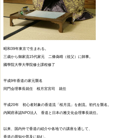
昭和39年東京で生まれる。
三歳から御家流15代家元 二條偽晴（祖父）に師事。
國學院大學大學院修士課程修了
平成9年香道の家元襲名
同門会理事長就任 桜月宮宮司 就任
平成20年 初心者対象の香道流「桜月流」を創流。初代を襲名。
内閣府承認NPO法人 香道と日本の雅文化会理事長就任。
以来、国内外で香道の紹介や各地での講座を通して、
香道の周知や普及に励む。