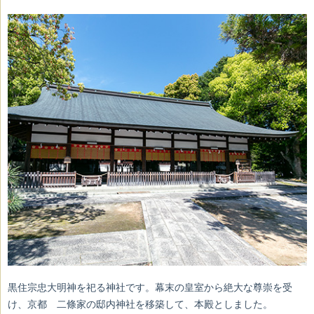
黒住宗忠大明神を祀る神社です。幕末の皇室から絶大な尊崇を受
け、京都 二條家の邸内神社を移築して、本殿としました。