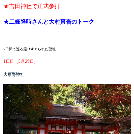
★吉田神社で正式参拝
★二條隆時さんと大村真吾のトーク
2日間で巡る選りすぐられた聖地
1日目（5月29日）
大原野神社